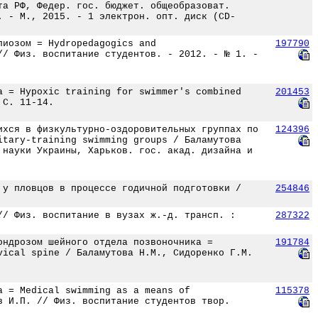
та РФ, Федер. гос. бюджет. общеобразоват.
. - М., 2015. - 1 электрон. опт. диск (CD-
лиозом = Hydropedagogics and
197790
// Физ. воспитание студентов. - 2012. - № 1. -
а = Hypoxic training for swimmer's combined
201453
 С. 11-14.
ихся в физкультурно-оздоровительных группах по
124396
itary-training swimming groups / Баламутова
 науки Украины, Харьков. гос. акад. дизайна и
 у пловцов в процессе годичной подготовки /
254846
// Физ. воспитание в вузах ж.-д. трансп. :
287322
ондрозом шейного отдела позвоночника =
191784
vical spine / Баламутова Н.М., Сидоренко Г.М.
а = Medical swimming as a means of
115378
в И.П. // Физ. воспитание студентов твор.