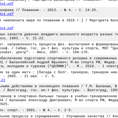
6n4.pdf
акирева // Плавание. - 2013. - № 4. - С. 24-25.
3n4.pdf
и чемпионата мира по плаванию в 2016 г.] / Маргарита Бал
6n4.pdf
ных качеств девочек младшего школьного возраста разных т
рск, 1993. - С. 21-22.
ат. направленность процесса физ. воспитания и формирован
конф. / Сибир. гос. ун-т физ. культуры и спорта, МОУ "Це
азоват. центр". - Омск, 2007. - С. 168-170.
обеспечение подготовки спортивного резерва в современных
01 / Балаклейский Андрей Юрьевич; М-во спорта РФ, Федер.
та, молодежи и туризма (ГЦОЛИФК)". - М., 2019. - 1 элект
ие за один матч : [беседа с болг. тренером, тренером нем
. - 2005. - 21 мая. - С. 5.
-21
ьными действиями в локомоциях плавания / Т.М. Балакши, В
. / Волгоград. гос. ин-т физ. культуры. - Волгоград, 199
сменов в спортивно-бальных танцах в учебно-тренировочном
04 / Балакшин Александр Дмитриевич; М-во спорта РФ, Феде
2025.
он. спорт. - 2001. - № 4. - С. 2-5.
льном процессе и скрещиваниях : Улучшение качества // Ко