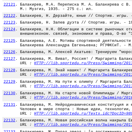
22121
.
Балакирев, М.А. Переписка М. А. Балакирева с В.
М.: Музгиз, 1935. - 275 с.: ил.
22122
.
Балакирев, Н. Дерзайте, юные // Спортив. игры. 
22123
.
Балакирев, Н. Запев дуэта // Спортив. игры. - 1
22124
.
Балакирев, Н.Н. Облигации в системе рыночных от
внешнеэконом. связей, экономики и права, О-во "
22125
.
Балакирева, А.Е. Мотивы спортивной деятельности
Балакирева Александра Евгеньевна; РГУФКСиТ. - М
22126
.
Балакирева, М. Алексей Акатьев: Тренируем "моро
22127
.
Балакирева, М. Виват, Россия! / Маргарита Балак
URL :
HTTP://lib.sportedu.ru/Press/Swimming/201
22128
.
Балакирева, М. Знай наших! / Маргарита Балакире
URL :
HTTP://lib.sportedu.ru/Press/Swimming/201
22129
.
Балакирева, М. На пути к олимпу / Маргарита Бал
URL :
HTTP://lib.sportedu.ru/Press/Swimming/201
22130
.
Балакирева, М. На старте новой Олимпиады / Марг
URL :
HTTP://lib.sportedu.ru/Press/Swimming/201
22131
.
Балакирева, М. Нейродинамическая конституция и 
Человек в мире спорта : Новые идеи, технологии,
URL :
HTTP://lib.sportedu.ru/Texts.idc?DocID=98
22132
.
Балакирева, М. Новая российская волна накрыла Е
URL :
HTTP://lib.sportedu.ru/Press/Swimming/201
22133
.
Балакирева, М. Парад звезд : [о достижениях в р