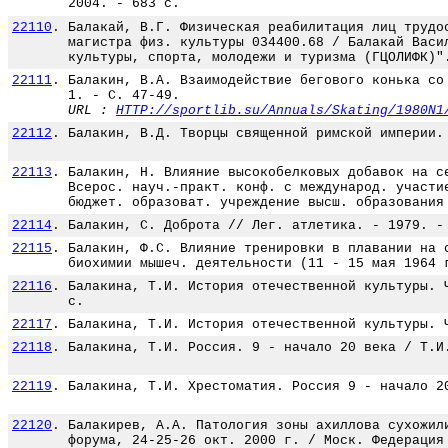
2004. - 683 с.
22110
.
Балакай, В.Г. Физическая реабилитация лиц трудо
магистра физ. культуры 034400.68 / Балакай Васи
культуры, спорта, молодежи и туризма (ГЦОЛИФК)"
22111
.
Балакин, В.А. Взаимодействие бегового конька со
1. - С. 47-49.
URL :
HTTP://sportlib.su/Annuals/Skating/1980N1
22112
.
Балакин, В.Д. Творцы священной римской империи.
22113
.
Балакин, Н. Влияние высокобелковых добавок на с
Всерос. науч.-практ. конф. с международ. участи
бюджет. образоват. учреждение высш. образования
22114
.
Балакин, С. Доброта // Лег. атлетика. - 1979. -
22115
.
Балакин, Ф.С. Влияние тренировки в плавании на 
биохимии мышеч. деятельности (11 - 15 мая 1964 
22116
.
Балакина, Т.И. История отечественной культуры. 
с.
22117
.
Балакина, Т.И. История отечественной культуры. 
22118
.
Балакина, Т.И. Россия. 9 - начало 20 века / Т.И
22119
.
Балакина, Т.И. Хрестоматия. Россия 9 - начало 2
22120
.
Балакирев, А.А. Патология зоны ахиллова сухожил
форума, 24-25-26 окт. 2000 г. / Моск. Федерация