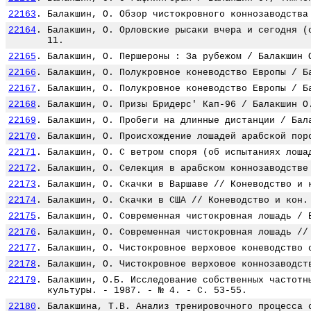
22163
.
Балакшин, О. Обзор чистокровного коннозаводства
22164
.
Балакшин, О. Орловские рысаки вчера и сегодня (
11.
22165
.
Балакшин, О. Першероны : За рубежом / Балакшин 
22166
.
Балакшин, О. Полукровное коневодство Европы / Б
22167
.
Балакшин, О. Полукровное коневодство Европы / Б
22168
.
Балакшин, О. Призы Бридерс' Кап-96 / Балакшин О
22169
.
Балакшин, О. Пробеги на длинные дистанции / Бал
22170
.
Балакшин, О. Происхождение лошадей арабской пор
22171
.
Балакшин, О. С ветром споря (об испытаниях лоша
22172
.
Балакшин, О. Селекция в арабском коннозаводстве
22173
.
Балакшин, О. Скачки в Варшаве // Коневодство и 
22174
.
Балакшин, О. Скачки в США // Коневодство и кон.
22175
.
Балакшин, О. Современная чистокровная лошадь / 
22176
.
Балакшин, О. Современная чистокровная лошадь //
22177
.
Балакшин, О. Чистокровное верховое коневодство 
22178
.
Балакшин, О. Чистокровное верховое коннозаводст
22179
.
Балакшин, О.Б. Исследование собственных частотн
культуры. - 1987. - № 4. - С. 53-55.
22180
.
Балакшина, Т.В. Анализ тренировочного процесса 