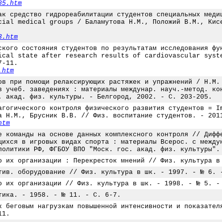
85.htm
ак средство гидрореабилитации студентов специальных меди
cial medical groups / Баламутова Н.М., Положий В.М., Кис
3.htm
ского состояния студентов по результатам исследования фу
ical state after research results of cardiovascular syst
7-11.
.htm
ов при помощи релаксирующих растяжек и упражнений / Н.М.
в учеб. заведениях : материалы междунар. науч.-метод. ко
. акад. физ. культуры. - Белгород, 2002. - С. 203-205.
агогического контроля физического развития студентов = I
а Н.М., Брусник В.В. // Физ. воспитание студентов. - 201
htm
е команды на основе данных комплексного контроля // Дифф
щихся в игровых видах спорта : материалы Всерос. с между
политики РФ, ФГБОУ ВПО "Моск. гос. акад. физ. культуры".
о их организации : Перекресток мнений // Физ. культура в
тив. оборудование // Физ. культура в шк. - 1997. - № 6. 
о их организации // Физ. культура в шк. - 1998. - № 5. -
тика. - 1958. - № 11. - С. 6-7.
к беговым нагрузкам повышенной интенсивности и показател
11.