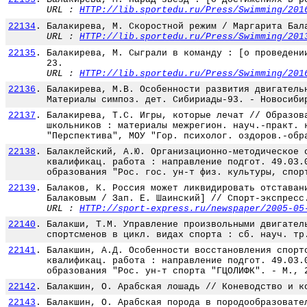
URL :
HTTP://lib.sportedu.ru/Press/Swimming/201
22134
.
Балакирева, М. Скоростной режим / Маргарита Бал
URL :
HTTP://lib.sportedu.ru/Press/Swimming/201
22135
.
Балакирева, М. Сыграли в команду : [о проведени
23.
URL :
HTTP://lib.sportedu.ru/Press/Swimming/201
22136
.
Балакирева, М.В. Особенности развития двигатель
Материалы симпоз. дет. Сибириады-93. - Новосиби
22137
.
Балакирева, Т.С. Игры, которые лечат // Образов
школьников : материалы межрегион. науч.-практ. 
"Перспектива", МОУ "Гор. психолог. оздоров.-обр
22138
.
Балаклейский, А.Ю. Организационно-методическое 
квалификац. работа : направление подгот. 49.03.
образования "Рос. гос. ун-т физ. культуры, спор
22139
.
Балаков, К. Россия может ликвидировать отставан
Балаковым / Зап. Е. Шаинский] // Спорт-экспресс
URL :
HTTP://sport-express.ru/newspaper/2005-05
22140
.
Балакши, Т.М. Управление произвольными двигател
спортсменов в цикл. видах спорта : сб. науч. тр
22141
.
Балакшин, А.Д. Особенности восстановления спорт
квалификац. работа : направление подгот. 49.03.
образования "Рос. ун-т спорта "ГЦОЛИФК". - М., 
22142
.
Балакшин, О. Арабская лошадь // Коневодство и к
22143
.
Балакшин, О. Арабская порода в породообразовате