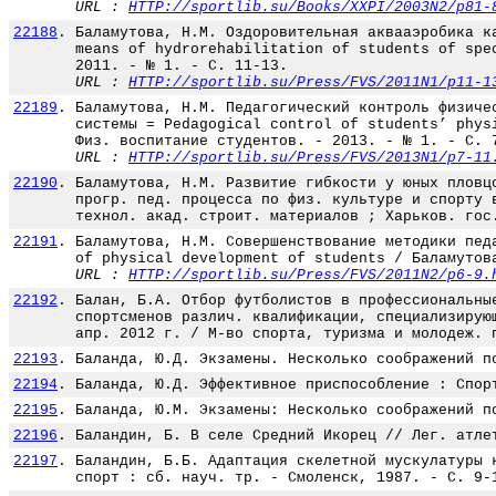
URL :
HTTP://sportlib.su/Books/XXPI/2003N2/p81-
22188
.
Баламутова, Н.М. Оздоровительная аквааэробика к
means of hydrorehabilitation of students of spe
2011. - № 1. - С. 11-13.
URL :
HTTP://sportlib.su/Press/FVS/2011N1/p11-1
22189
.
Баламутова, Н.М. Педагогический контроль физиче
системы = Pedagogical control of students’ phys
Физ. воспитание студентов. - 2013. - № 1. - С. 
URL :
HTTP://sportlib.su/Press/FVS/2013N1/p7-11
22190
.
Баламутова, Н.М. Развитие гибкости у юных пловц
прогр. пед. процесса по физ. культуре и спорту 
технол. акад. строит. материалов ; Харьков. гос
22191
.
Баламутова, Н.М. Совершенствование методики пед
of physical development of students / Баламутов
URL :
HTTP://sportlib.su/Press/FVS/2011N2/p6-9.
22192
.
Балан, Б.А. Отбор футболистов в профессиональны
спортсменов различ. квалификации, специализирую
апр. 2012 г. / М-во спорта, туризма и молодеж. 
22193
.
Баланда, Ю.Д. Экзамены. Несколько соображений п
22194
.
Баланда, Ю.Д. Эффективное приспособление : Спор
22195
.
Баланда, Ю.М. Экзамены: Несколько соображений п
22196
.
Баландин, Б. В селе Средний Икорец // Лег. атле
22197
.
Баландин, Б.Б. Адаптация скелетной мускулатуры 
спорт : сб. науч. тр. - Смоленск, 1987. - С. 9-