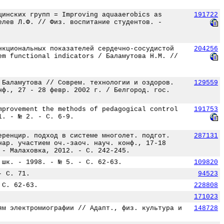
цинских групп = Improving aquaaerobics as
191722
елев Л.Ф. // Физ. воспитание студентов. -
нкциональных показателей сердечно-сосудистой
204256
em functional indicators / Баламутова Н.М. //
 Баламутова // Соврем. технологии и оздоров.
129559
нф., 27 - 28 февр. 2002 г. / Белгород. гос.
mprovement the methods of pedagogical control
191753
1. - № 2. - С. 6-9.
еренцир. подход в системе многолет. подгот.
287131
нар. участием оч.-заоч. науч. конф., 17-18
 - Малаховка, 2012. - С. 242-245.
 шк. - 1998. - № 5. - С. 62-63.
109820
- С. 71.
94523
 С. 62-63.
228808
171023
ям электромиографии // Адапт., физ. культура и
148728