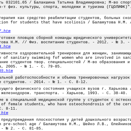
ть 032101.65 / Балакшина Татьяна Владимировна; М-во спор
н-т физ. культуры, спорта, молодежи и туризма (ГЦОЛИФК)"
терапия как средство реабилитации студентов, больных ско
tion for students that have scoliosis / Баламутова Н.М. 
7.htm
готовке пловцов сборной команды юридического университет
това Н.М. // Физ. воспитание студентов. - 2012. - № 3. -
4.htm
тивности оздоровительной тренировки для женщин, занимающ
y of sanitary swimming fof women who are involved in san
ание студентов твор. специальностей / М-во образования и
в, 2005. - № 1. - С. 79-85.
85.htm
альной работоспособности и объема тренировочных нагрузок
е студентов. - 2014. - № 1. - С. 8-12.
кущего физического состояния учащихся вузов г. Харькова 
 железнодорож. транспорта. - Харьков, 1993. - С. 38-40.
ие в специальной медицинской группе у студенток с остеох
 of female students, who have osteochondrosis of the cer
С. 8-11.
.htm
 предупреждения плоскостопия у детей дошкольного возраст
n pre-school age / Баламутова Н.М., Шейко Л.В., Олейнико
 - № 2. - С. 81-85.