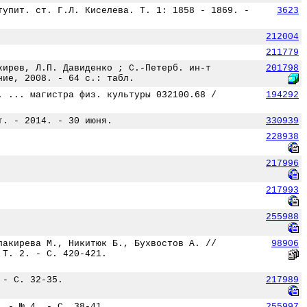
тупит. ст. Г.Л. Киселева. Т. 1: 1858 - 1869. -
3623
212004
211779
кирев, Л.П. Давиденко ; С.-Петерб. ин-т
201798
ние, 2008. - 64 с.: табл.
. ... магистра физ. культуры 032100.68 /
194292
т. - 2014. - 30 июня.
330939
228938
217996
217993
255988
лакирева М., Никитюк Б., Бухвостов А. //
98906
 Т. 2. - С. 420-421.
 - С. 32-35.
217989
. - № 4. - С. 38-41.
255997