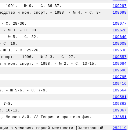
 - 1991. - № 9. - С. 36-37.
109297
водство и кон. спорт. - 1998. - № 4. - С. 8-
109699
 - С. 28-30.
109677
. - № 3. - С. 30.
109628
. - № 5. - С. 32.
109640
- С. 16.
109608
- № 1. - С. 25-26.
109538
 спорт. - 1996. - № 2-3. - С. 27.
109557
о и кон. спорт. - 1998. - № 2. - С. 13-15.
109684
109698
109795
109416
6. - № 5-6. - С. 7-9.
109564
109581
. 7-8.
109362
С. 10-12.
109367
., Минаев А.Я. // Теория и практика физ.
133651
нции в условиях горной местности [Электронный
252119