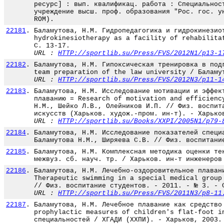
ресурс] : вып. квалификац. работа : Специальнос
учреждение высш. проф. образования "Рос. гос. у
ROM).
22181
.
Баламутова, Н.М. Гидропедагогика и гидрокинезио
hydrokinesiotherapy as a facility of rehabilita
С. 13-17.
URL :
HTTP://sportlib.su/Press/FVS/2012N1/p13-1
22182
.
Баламутова, Н.М. Гипоксическая тренировка в под
team preparation of the law university / Баламу
URL :
HTTP://sportlib.su/Press/FVS/2012N3/p11-1
22183
.
Баламутова, Н.М. Исследование мотивации и эффек
плаванию = Research of motivation and efficienc
Н.М., Шейко Л.В., Олейников И.П. // Физ. воспит
искусств (Харьков. худож.-пром. ин-т). - Харько
URL :
HTTP://sportlib.su/Books/XXPI/2005N1/p79-
22184
.
Баламутова, Н.М. Исследование показателей специ
Баламутова Н.М., Ширяева С.В. // Физ. воспитани
22185
.
Баламутова, Н.М. Комплексная методика оценки те
межвуз. сб. науч. тр. / Харьков. ин-т инженеров
22186
.
Баламутова, Н.М. Лечебно-оздоровительное плаван
Therapeutic swimming in a special medical group
// Физ. воспитание студентов. - 2011. - № 3. - 
URL :
HTTP://sportlib.su/Press/FVS/2011N3/p8-11
22187
.
Баламутова, Н.М. Лечебное плавание как средство
prophylactic measures of children's flat-foot i
специальностей / ХГАДИ (ХХПИ). - Харьков, 2003.