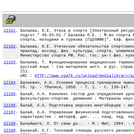
22101
.
Балаева, О.Е. Этика в спорте [Электронный ресур
подгот." 49.03.01 / Балаева О.Е. ; М-во спорта 
спорта, молодежи и туризма (ГЦОЛИФК)", Каф. фил
22102
.
Балаева, О.Е. Этические обязательства спортсмен
приклад. исслед. физ. культуры, спорта, олимпиз
Министерство спорта РФ, Рос. гос. ун-т физ. кул
22103
.
Балаева, Т. Функционирование медицинских термин
русский язык : (на материале англ. и рус. справ
211.
URL :
HTTP://www.vgafk.ru/upload/medialibrary/a
22104
.
Балаевич, А.А. Условия процесса тренировки лыжн
Сб. тр. - Тбилиси, 1958. - Т. 1. - С. 139-147.
22105
.
Балай, А.А. Комплекс тестов для определения уро
физкультурно-спортив. движения : Материалы науч
22106
.
Балай, А.А. Подготовка морских многоборцев : ме
22107
.
Балай, А.А. Управление физической подготовленно
характеристик : автореф. дис. ... канд. пед. на
22108
.
Балайшите, Л. От семи до... - М.: ФиС, 1984. - 
22109
.
Балакай, А.Г. Толковый словарь русского речевог