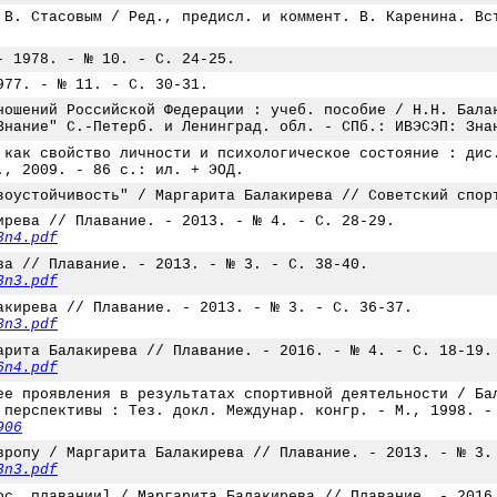
 В. Стасовым / Ред., предисл. и коммент. В. Каренина. Вс
- 1978. - № 10. - С. 24-25.
977. - № 11. - С. 30-31.
ношений Российской Федерации : учеб. пособие / Н.Н. Бала
Знание" С.-Петерб. и Ленинград. обл. - СПб.: ИВЭСЭП: Зна
 как свойство личности и психологическое состояние : дис
., 2009. - 86 с.: ил. + ЭОД.
зоустойчивость" / Маргарита Балакирева // Советский спор
ирева // Плавание. - 2013. - № 4. - С. 28-29.
3n4.pdf
ва // Плавание. - 2013. - № 3. - С. 38-40.
3n3.pdf
акирева // Плавание. - 2013. - № 3. - С. 36-37.
3n3.pdf
арита Балакирева // Плавание. - 2016. - № 4. - С. 18-19.
6n4.pdf
ее проявления в результатах спортивной деятельности / Ба
 перспективы : Тез. докл. Междунар. конгр. - М., 1998. -
906
вропу / Маргарита Балакирева // Плавание. - 2013. - № 3.
3n3.pdf
ос. плавании] / Маргарита Балакирева // Плавание. - 2016