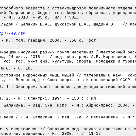
способного возраста с остеохондрозом поясничного отдела 
лий Георгиевич; Федер. гос. бюджет. образоват. учреждени
. - М., 2013. - 95 с.: ил. + ЭОД.
 льдом / Балакин В.А., Духовской Е.А., Шадрин В.Г. // Ко
/p47-49.htm
 - М.: Мол. гвардия, 2004. - 356 с.: фот.
екрецию инсулина разных групп населения [Электронный рес
ем, 24 окт., 2018 г. / под. общ. ред. А.Б. Мирошникова, 
 "Рос. гос. ун-т физ. культуры, спорта, молодежи и туриз
 № 6. - С. 10.
состояние икроножных мышц мышей // Материалы 8 науч. кон
г., г. Волгоград) / Союз спорт. о-в и организаций СССР. 
Ч. 1 : Эксперим. учеб. пособие для учащихся гимназий и ш
Ч. 2. - М.: Спектр-5, 1994. - 150 с.: ил.
. Балакина. - Изд. 5-е, испр. - М.: Айрис-пресс, 2004. -
0 века / Т.И. Балакина. - Изд. 3-е, с изменениями. - М.:
ия у спортсменов // Спортивно-мед. наука и практика на п
 спортив. медицины. - М., 2000. - С. 11-12.