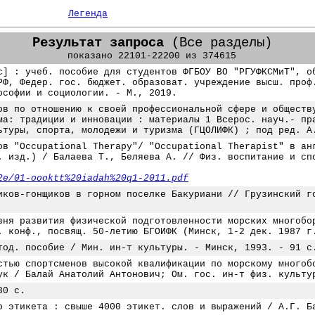
Легенда
Результат запроса
(Все разделы)
показано 22101-22200 из 374615
с] : учеб. пособие для студентов ФГБОУ ВО "РГУФКСМиТ", о
РФ, Федер. гос. бюджет. образоват. учреждение высш. проф
ософии и социологии. - М., 2019.
ов по отношению к своей профессиональной сфере и обществ
ма: традиции и инновации : материалы 1 Всерос. науч.- пр
ьтуры, спорта, молодежи и туризма (ГЦОЛИФК) ; под ред. А
ов "Occupational Therapy"/ "Occupational Therapist" в ан
. изд.) / Балаева Т., Беляева А. // Физ. воспитание и сп
2e/01-oooktt%20iadah%20q1-2011.pdf
иков-гонщиков в горном поселке Бакуриани // Грузинский г
вня развития физической подготовленности морских многобо
. конф., посвящ. 50-летию БГОИФК (Минск, 1-2 дек. 1987 г
тод. пособие / Мин. ин-т культуры. - Минск, 1993. - 91 с
стью спортсменов высокой квалификации по морскому многоб
ук / Балай Анатолий Антонович; Ом. гос. ин-т физ. культу
80 с.
о этикета : cвыше 4000 этикет. слов и выражений / А.Г. Б