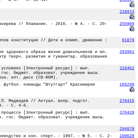
228933
акирева // Плавание. - 2016. - № 4. - С. 20-
255989
ипов конституции // Дети и олимп. движение :
91876
ия здорового образа жизни дошкольников и мл.
293961
нтр творч. развития и гуманитар. образования
 условиях [Электронный ресурс] : вып.
318462
 гос. бюджет. образоват. учреждение высш.
рон. опт. диск (CD-ROM).
. футбол. команды "Штутгарт" Красимиром
165299
.П. Медведев // Актуал. вопр. подгот.
276415
3. - С. 4-6.
 процессе [Электронный ресурс] : вып.
370420
р. гос. бюджет. образоват. учреждение высш.
294878
неводство и кон. спорт. - 1997. - № 5. - С. 2-
109629