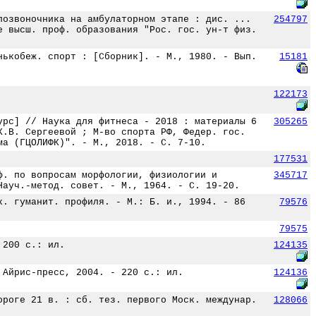
позвоночника на амбулаторном этапе : дис. ...
254797
е высш. проф. образования "Рос. гос. ун-т физ.
нькобеж. спорт : [Сборник]. - М., 1980. - Вып.
15181
122173
урс] // Наука для фитнеса - 2018 : материалы 6
305265
К.В. Сергеевой ; М-во спорта РФ, Федер. гос.
ма (ГЦОЛИФК)". - М., 2018. - С. 7-10.
177531
ф. по вопросам морфологии, физиологии и
345717
Науч.-метод. совет. - М., 1964. - С. 19-20.
к. гуманит. профиля. - М.: Б. и., 1994. - 86
79576
79575
 200 с.: ил.
124135
 Айрис-пресс, 2004. - 220 с.: ил.
124136
ороге 21 в. : сб. тез. первого Моск. междунар.
128066