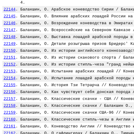
4.
22144
.
Балакшин, О. Арабское коневодство Сирии / Балак
22145
.
Балакшин, О. Влияние арабских лошадей России на
22146
.
Балакшин, О. Возрождение коневодства в Эмиратах
22147
.
Балакшин, О. Всероссийские на Северном Кавказе 
22148
.
Балакшин, О. Выставка лошадей арабской породы в
22149
.
Балакшин, О. Детали розыгрыша призов Бридерс' К
22150
.
Балакшин, О. Из истории английского коннозаводс
22151
.
Балакшин, О. Из истории скакового спорта / Бала
22152
.
Балакшин, О. Из истории стипль-чеза "гранд нейш
22153
.
Балакшин, О. Испытание арабских лошадей // Коне
22154
.
Балакшин, О. Испытание лошадей арабской породы 
22155
.
Балакшин, О. История Тзи Тетрарча // Коневодств
22156
.
Балакшин, О. Как чувствует себя донская порода 
22157
.
Балакшин, О. Классические скачки - США // Конев
22158
.
Балакшин, О. Классические скачки / Балакшин О.,
22159
.
Балакшин, О. Классические скачки США-96 // Коне
22160
.
Балакшин, О. Классические стипль-чезы в Англии 
22161
.
Балакшин, О. Коневодство Англии // Коневодство 
22162
.
Балакшин, О. О гафлингерах / Балакшин О., Тимче