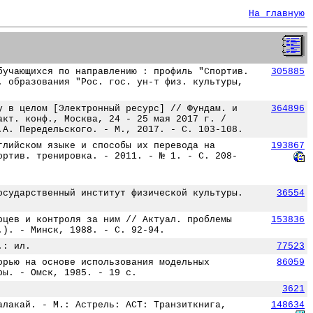
На главную
бучающихся по направлению : профиль "Спортив.
305885
. образования "Рос. гос. ун-т физ. культуры,
у в целом [Электронный ресурс] // Фундам. и
364896
акт. конф., Москва, 24 - 25 мая 2017 г. /
.А. Передельского. - М., 2017. - С. 103-108.
глийском языке и способы их перевода на
193867
ортив. тренировка. - 2011. - № 1. - С. 208-
осударственный институт физической культуры.
36554
рцев и контроля за ним // Актуал. проблемы
153836
.). - Минск, 1988. - С. 92-94.
.: ил.
77523
орью на основе использования модельных
86059
ры. - Омск, 1985. - 19 с.
3621
алакай. - М.: Астрель: АСТ: Транзиткнига,
148634