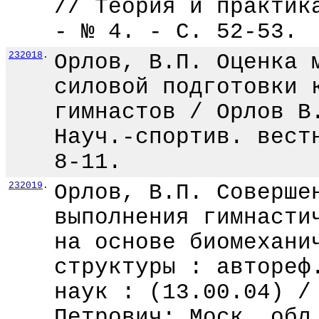
// Теория и практик
- № 4. - С. 52-53.
232018
.
Орлов, В.П. Оценка 
силовой подготовки 
гимнастов / Орлов В
Науч.-спортив. вест
8-11.
232019
.
Орлов, В.П. Соверше
выполнения гимнасти
на основе биомехани
структуры : автореф
наук : (13.00.04) /
Петрович; Моск. обл