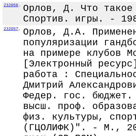
232056
.
Орлов, Д. Что такое
Спортив. игры. - 19
232057
.
Орлов, Д.А. Примене
популяризации гандб
на примере клубов М
[Электронный ресурс
работа : Специально
Дмитрий Александров
Федер. гос. бюджет.
высш. проф. образов
физ. культуры, спор
(ГЦОЛИФК)". - М., 2