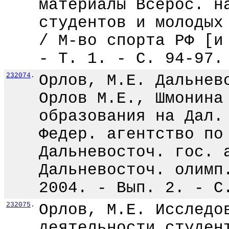
материалы Всерос. н
студентов и молодых
/ М-во спорта РФ [и
- Т. 1. - С. 94-97.
232074
.
Орлов, М.Е. Дальнев
Орлов М.Е., Шмонина
образования на Дал.
Федер. агентство по
Дальневосточ. гос. 
Дальневосточ. олимп
2004. - Вып. 2. - С
232075
.
Орлов, М.Е. Исследо
деятельности студен