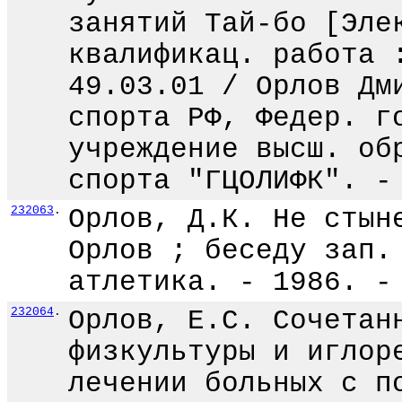
занятий Тай-бо [Эле
квалификац. работа 
49.03.01 / Орлов Дм
спорта РФ, Федер. г
учреждение высш. об
спорта "ГЦОЛИФК". -
232063
.
Орлов, Д.К. Не стын
Орлов ; беседу зап.
атлетика. - 1986. -
232064
.
Орлов, Е.С. Сочетан
физкультуры и иглор
лечении больных с п