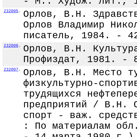
- М.: Худож. лит., 
232005
.
Орлов, В.Н. Здравст
Орлов Владимир Нико
писатель, 1984. - 4
232006
.
Орлов, В.Н. Культур
Профиздат, 1981. - 
232007
.
Орлов, В.Н. Место т
физкультурно-спорти
трудящихся нефтепер
предприятий / В.Н. 
спорт - важ. средст
: По материалам обл
- 14 марта 1980 г.)