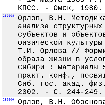
КПСС. - Омск, 1980.
232008
.
Орлов, В.Н. Методик
анализа структурных
субъектов и объекто
физической культуры
Т.И. Орлова // Форм
образа жизни в усло
Сибири : материалы 
практ. конф., посвя
Сиб. гос. акад. физ
2002. - С. 244-249.
232009
.
Орлов, В.Н. Обоснов