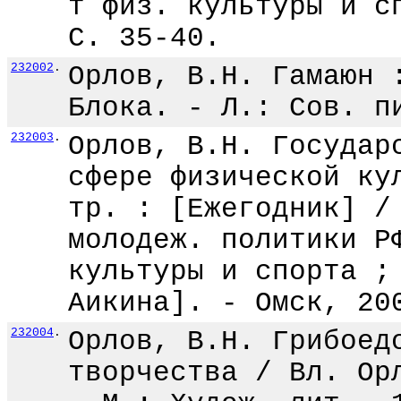
т физ. культуры и с
С. 35-40.
232002
.
Орлов, В.Н. Гамаюн 
Блока. - Л.: Сов. п
232003
.
Орлов, В.Н. Государ
сфере физической ку
тр. : [Ежегодник] /
молодеж. политики Р
культуры и спорта ;
Аикина]. - Омск, 20
232004
.
Орлов, В.Н. Грибоед
творчества / Вл. Ор