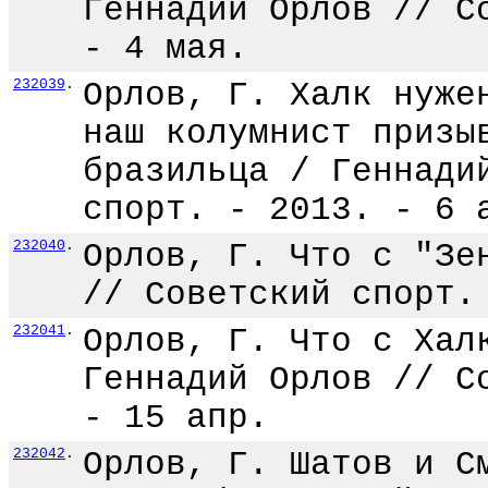
Геннадий Орлов // С
- 4 мая.
232039
.
Орлов, Г. Халк нуже
наш колумнист призы
бразильца / Геннади
спорт. - 2013. - 6 
232040
.
Орлов, Г. Что с "Зе
// Советский спорт.
232041
.
Орлов, Г. Что с Хал
Геннадий Орлов // С
- 15 апр.
232042
.
Орлов, Г. Шатов и С