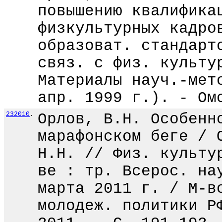
повышению квалифика
физкультурных кадро
образоват. стандарт
связ. с физ. культу
Материалы науч.-мет
апр. 1999 г.). - Ом
232010
.
Орлов, В.Н. Особенн
марафонском беге / 
Н.Н. // Физ. культу
ве : тр. Всерос. на
марта 2011 г. / М-в
молодеж. политики Р