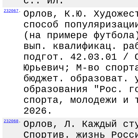
с.: ил.
232067
.
Орлов, К.Ю. Художес
способ популяризаци
(на примере футбола
вып. квалификац. ра
подгот. 42.03.01 / 
Юрьевич; М-во спорт
бюджет. образоват. 
образования "Рос. г
спорта, молодежи и 
2026.
232068
.
Орлов, Л. Каждый ст
Спортив. жизнь Росс