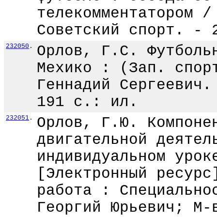
телекомментатором /
Советский спорт. - 
232050
.
Орлов, Г.С. Футболь
Мехико : (Зап. спор
Геннадий Сергеевич.
191 с.: ил.
232051
.
Орлов, Г.Ю. Компоне
двигательной деятел
индивидуальном урок
[Электронный ресурс
работа : Специально
Георгий Юрьевич; М-