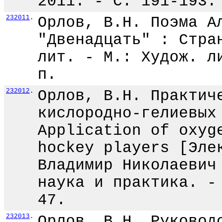
2011. - С. 191-193.
232011
.
Орлов, В.Н. Поэма А
"Двенадцать" : Стра
лит. - М.: Худож. л
п.
232012
.
Орлов, В.Н. Практич
кислородно-гелиевых
Application of oxyg
hockey players [Эле
Владимир Николаевич
наука и практика. -
47.
232013
.
Орлов, В.Н. Руковод