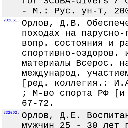
for SCUBA-divers / 
- М.: Рус. ун-т, 20
232061
.
Орлов, Д.В. Обеспеч
походах на парусно-
вопр. состояния и р
спортивно-оздоров. 
материалы Всерос. н
международ. участие
[ред. коллегия.: И.
; М-во спорта РФ [и
67-72.
232062
.
Орлов, Д.Е. Воспита
мужчин 25 - 30 лет 