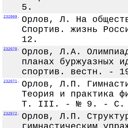
5.
232069
.
Орлов, Л. На общест
Спортив. жизнь Росс
12.
232070
.
Орлов, Л.А. Олимпиа
планах буржуазных и
спортив. вестн. - 1
232071
.
Орлов, Л.П. Гимнаст
Теория и практика ф
Т. III. - № 9. - С.
232072
.
Орлов, Л.П. Структу
гимнастическим упра