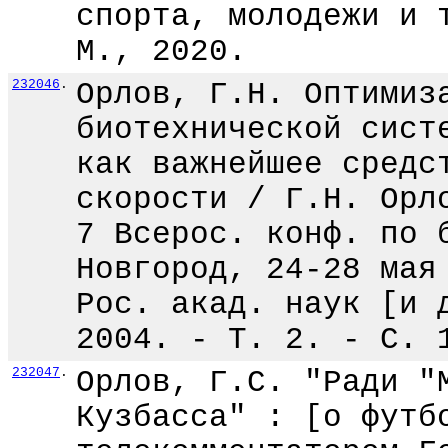
спорта, молодежи и 
М., 2020.
232046
.
Орлов, Г.Н. Оптимиз
биотехнической сист
как важнейшее средс
скорости / Г.Н. Орл
7 Всерос. конф. по 
Новгород, 24-28 мая
Рос. акад. наук [и 
2004. - Т. 2. - С. 
232047
.
Орлов, Г.С. "Ради "
Кузбасса" : [о футб