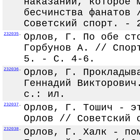
наказании, которое 
бесчинства фанатов 
Советский спорт. - 
232035
.
Орлов, Г. По обе ст
Горбунов А. // Спор
5. - С. 4-6.
232036
.
Орлов, Г. Прокладыв
Геннадий Викторович
с.: ил.
232037
.
Орлов, Г. Тошич - э
Орлов // Советский 
232038
.
Орлов, Г. Халк - по