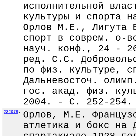
исполнительной влас
культуры и спорта н
Орлов М.Е., Лигута 
спорт в соврем. о-в
науч. конф., 24 - 2
ред. С.С. Доброволь
по физ. культуре, с
Дальневосточ. олимп
гос. акад. физ. кул
2004. - С. 252-254.
232078
.
Орлов, М.Е. Француз
атлетика и бокс на 