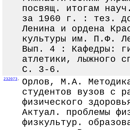
посвящ. итогам науч
за 1960 г. : тез. д
Ленина и ордена Кра
культуры им. П.Ф. Л
Вып. 4 : Кафедры: г
атлетики, лыжного с
С. 3-6.
232073
.
Орлов, М.А. Методик
студентов вузов с р
физического здоровь
Актуал. проблемы фи
физкультур. образов