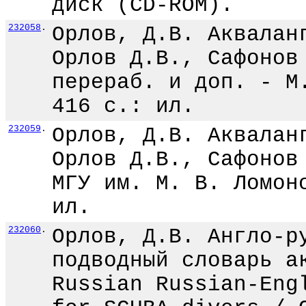
диск (CD-ROM).
232058
.
Орлов, Д.В. Аквалан
Орлов Д.В., Сафонов
перераб. и доп. - М
416 с.: ил.
232059
.
Орлов, Д.В. Аквалан
Орлов Д.В., Сафонов
МГУ им. М. В. Ломон
ил.
232060
.
Орлов, Д.В. Англо-р
подводный словарь а
Russian Russian-Eng