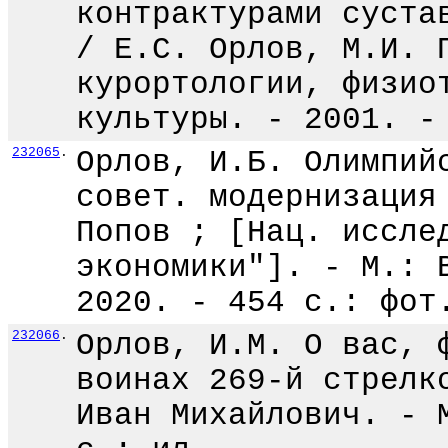
контрактурами суста
/ Е.С. Орлов, М.И. 
курортологии, физио
культуры. - 2001. -
232065
.
Орлов, И.Б. Олимпий
совет. модернизация
Попов ; [Нац. иссле
экономики"]. - М.: 
2020. - 454 с.: фот
232066
.
Орлов, И.М. О вас, 
воинах 269-й стрелк
Иван Михайлович. - 