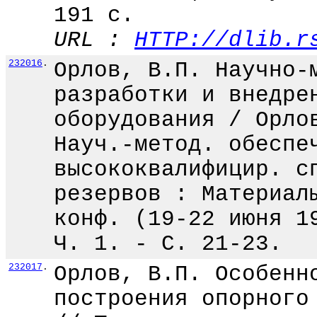
191 с.
URL :
HTTP://dlib.r
232016
.
Орлов, В.П. Научно-
разработки и внедре
оборудования / Орло
Науч.-метод. обеспе
высококвалифицир. с
резервов : Материал
конф. (19-22 июня 1
Ч. 1. - С. 21-23.
232017
.
Орлов, В.П. Особенн
построения опорного