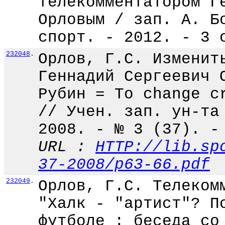
телекомментатором Г
Орловым / зап. А. Б
спорт. - 2012. - 3 
232048
.
Орлов, Г.С. Изменит
Геннадий Сергеевич 
Рубин = To change c
// Учен. зап. ун-та
2008. - № 3 (37). -
URL :
HTTP://lib.sp
37-2008/p63-66.pdf
232049
.
Орлов, Г.С. Телеком
"Халк - "артист"? П
футболе : беседа со