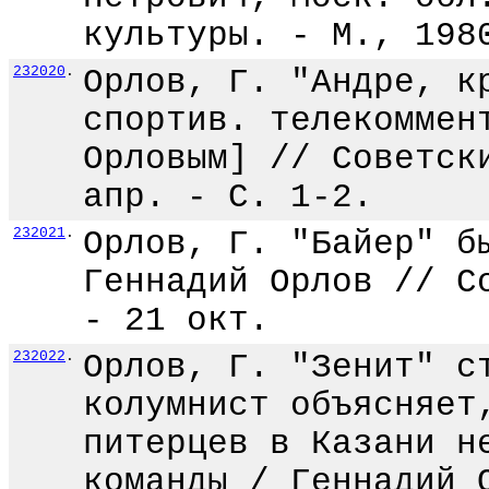
культуры. - М., 198
232020
.
Орлов, Г. "Андре, к
спортив. телекоммен
Орловым] // Советск
апр. - С. 1-2.
232021
.
Орлов, Г. "Байер" б
Геннадий Орлов // С
- 21 окт.
232022
.
Орлов, Г. "Зенит" с
колумнист объясняет
питерцев в Казани н
команды / Геннадий 