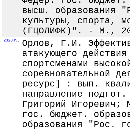
Федер. гос. бюджет.
высш. образования "
культуры, спорта, м
(ГЦОЛИФК)". - М., 2
232045
.
Орлов, Г.И. Эффекти
атакующего действия
спортсменами высоко
соревновательной де
ресурс] : вып. квал
направление подгот.
Григорий Игоревич; 
гос. бюджет. образо
образования "Рос. г