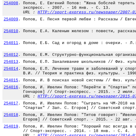
254008
.
Попов, Е. Евгений Попов: "Жена бобслей терпеть
экспресс. - 2007. - 16 янв. - С. 13.
URL :
HTTP://sport-express.ru/newspaper/2007-0
254009
.
Попов, Е. Песня первой любви : Рассказы / Евге
254010
.
Попов, Е.А. Каленым железом : повести, рассказ
254011
.
Попов, Е.Б. Сад и огород в доме : очерки. - Л.
254012
.
Попов, Е.М. Структурно-функциональная организа
254013
.
Попов, Е.П. Закаливание школьников // Физ. кул
254014
.
Попов, Е.П. Лечение травм и заболеваний у спор
В.И. // Теория и практика физ. культуры. - 199
254015
.
Попов, И. В поисках новой системы // Физ. куль
254016
.
Попов, И. Ивелин Попов: "Перейти в "Спартак" п
Гончаров] // Спорт-экспресс. - 2015. - 2 июля.
URL :
HTTP://sport-express.ru/newspaper/2015-0
254017
.
Попов, И. Ивелин Попов: "Сыграть на ЧМ-2018 на
"Спартак" / Зап. С. Егоров] // Советский спорт
254018
.
Попов, И. Ивелин Попов: "Титов говорит: "Ивели
Егоров] // Советский спорт. - 2015. - 22 авг. 
254019
.
Попов, И. Ивелин Попов: "Хороший пас всегда в 
// Спорт-экспресс. - 2014. - 18 янв. - С. 4.
URL :
HTTP://sport-express.ru/newspaper/2014-0