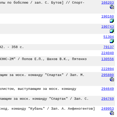
опы по бобслею / зап. С. Бутов] // Спорт-
166203
190160
190743
51304
92. - 358 с.
79137
224040
ЧЭНС-2М" / Попов Е.П., Шахов В.К., Пятенко
130556
222894
ющим за моск. команду "Спартак" / Зап. М.
295880
олистом, выступающим за моск. команду
294649
пающим за моск. команду "Спартак" / Зап. С.
294769
снод. команду "Кубань" / Зап. А. Анфиногентов]
249953