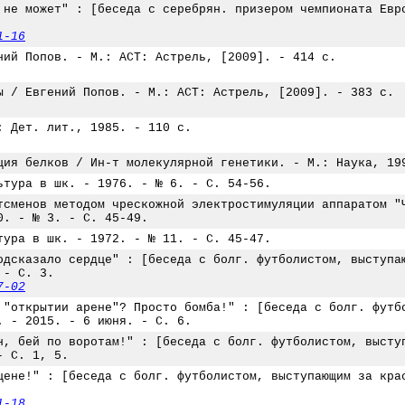
 не может" : [беседа с серебрян. призером чемпионата Евр
1-16
ний Попов. - М.: АСТ: Астрель, [2009]. - 414 с.
ы / Евгений Попов. - М.: АСТ: Астрель, [2009]. - 383 с.
: Дет. лит., 1985. - 110 с.
ция белков / Ин-т молекулярной генетики. - М.: Наука, 19
ьтура в шк. - 1976. - № 6. - С. 54-56.
тсменов методом чрескожной электростимуляции аппаратом "
0. - № 3. - С. 45-49.
тура в шк. - 1972. - № 11. - С. 45-47.
одсказало сердце" : [беседа с болг. футболистом, выступа
 - С. 3.
7-02
 "открытии арене"? Просто бомба!" : [беседа с болг. футб
. - 2015. - 6 июня. - С. 6.
н, бей по воротам!" : [беседа с болг. футболистом, высту
- С. 1, 5.
цене!" : [беседа с болг. футболистом, выступающим за кра
1-18