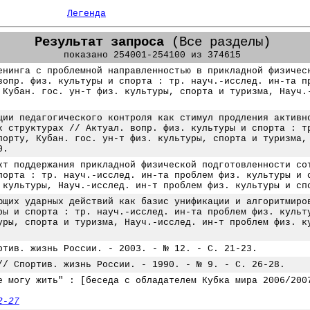
Легенда
Результат запроса
(Все разделы)
показано 254001-254100 из 374615
енинга с проблемной направленностью в прикладной физичес
вопр. физ. культуры и спорта : тр. науч.-исслед. ин-та п
 Кубан. гос. ун-т физ. культуры, спорта и туризма, Науч.
ции педагогического контроля как стимул продления активн
х структурах // Актуал. вопр. физ. культуры и спорта : т
порту, Кубан. гос. ун-т физ. культуры, спорта и туризма,
0.
кт поддержания прикладной физической подготовленности со
порта : тр. науч.-исслед. ин-та проблем физ. культуры и 
 культуры, Науч.-исслед. ин-т проблем физ. культуры и сп
ющих ударных действий как базис унификации и алгоритмиро
ры и спорта : тр. науч.-исслед. ин-та проблем физ. культ
уры, спорта и туризма, Науч.-исслед. ин-т проблем физ. к
ртив. жизнь России. - 2003. - № 12. - С. 21-23.
// Спортив. жизнь России. - 1990. - № 9. - С. 26-28.
е могу жить" : [беседа с обладателем Кубка мира 2006/200
2-27