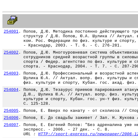
254001
.
Попов, Д.Ю. Методика постоянно действующего тр
структур / Д.Ю. Попов, Ю.А. Шулика // Актуал. 
ком. Рос. Федерации по физ. культуре и спорту,
- Краснодар, 2003. - Т. 6. - С. 276-281.
254002
.
Попов, Д.Ю. Многоуровневая система объективиза
сотрудников средней возрастной группы в силовы
спорта / Федер. агентство по физ. культуре и с
спорта. - Краснодар, 2004. - Т. 7. - С. 287-29
254003
.
Попов, Д.Ю. Профессиональный и возрастной аспе
Шулика Ю.А. // Актуал. вопр. физ. культуры и с
физ. культуре и спорту, Кубан. гос. акад. физ.
254004
.
Попов, Д.Ю. Тезаурус приемов парирования атаку
Д.Ю., Шулика Ю.А. // Актуал. вопр. физ. культу
культуре и спорту, Кубан. гос. ун-т физ. культ
С. 125-128.
254005
.
Попов, Е. Вверх по канату - от сколиоза // Спо
254006
.
Попов, Е. До свадьбы заживет / Зап. Н. Жукова 
254007
.
Попов, Е. Евгений Попов: "Без адреналина уже н
экспресс. - 2006. - 27 дек. - С. 8.
URL :
HTTP://sport-express.ru/newspaper/2006-1