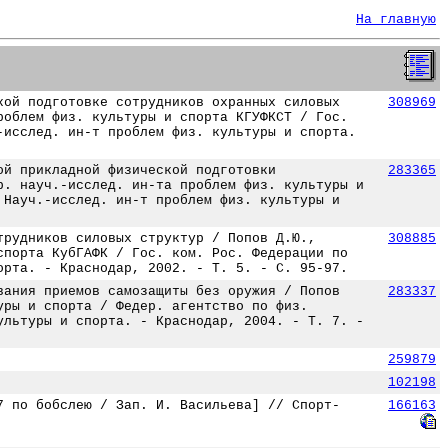
На главную
кой подготовке сотрудников охранных силовых
308969
роблем физ. культуры и спорта КГУФКСТ / Гос.
-исслед. ин-т проблем физ. культуры и спорта.
ой прикладной физической подготовки
283365
р. науч.-исслед. ин-та проблем физ. культуры и
 Науч.-исслед. ин-т проблем физ. культуры и
трудников силовых структур / Попов Д.Ю.,
308885
спорта КубГАФК / Гос. ком. Рос. Федерации по
орта. - Краснодар, 2002. - Т. 5. - С. 95-97.
вания приемов самозащиты без оружия / Попов
283337
уры и спорта / Федер. агентство по физ.
ультуры и спорта. - Краснодар, 2004. - Т. 7. -
259879
102198
7 по бобслею / Зап. И. Васильева] // Спорт-
166163