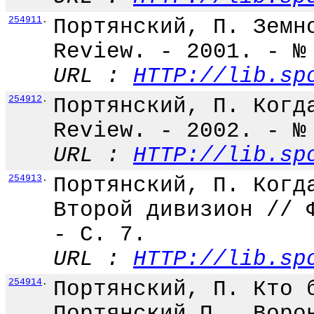
254911
.
Портянский, П. Земн
Review. - 2001. - №
URL :
HTTP://lib.sp
254912
.
Портянский, П. Когд
Review. - 2002. - №
URL :
HTTP://lib.sp
254913
.
Портянский, П. Когд
Второй дивизион // 
- С. 7.
URL :
HTTP://lib.sp
254914
.
Портянский, П. Кто 
Портянский П., Воро