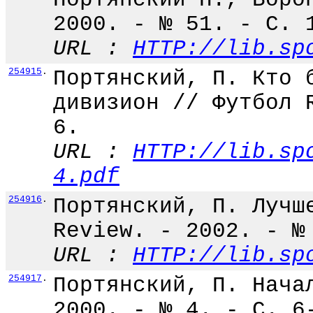
2000. - № 51. - С. 
URL :
HTTP://lib.sp
254915
.
Портянский, П. Кто 
дивизион // Футбол 
6.
URL :
HTTP://lib.sp
4.pdf
254916
.
Портянский, П. Лучш
Review. - 2002. - №
URL :
HTTP://lib.sp
254917
.
Портянский, П. Нача
2000. - № 4. - С. 6