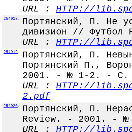
URL :
HTTP://lib.sp
254918
.
Портянский, П. Не у
дивизион // Футбол 
URL :
HTTP://lib.sp
254919
.
Портянский, П. Невы
Портянский П., Воро
2001. - № 1-2. - С.
URL :
HTTP://lib.sp
2.pdf
254920
.
Портянский, П. Нера
Review. - 2001. - №
URL :
HTTP://lib.sp