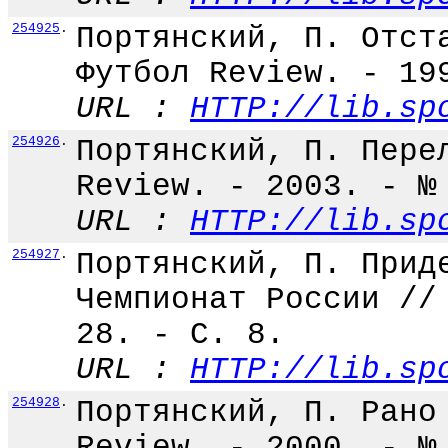
254925
.
Портянский, П. Отст
Футбол Review. - 19
URL :
HTTP://lib.sp
254926
.
Портянский, П. Пере
Review. - 2003. - №
URL :
HTTP://lib.sp
254927
.
Портянский, П. Прид
Чемпионат России //
28. - С. 8.
URL :
HTTP://lib.sp
254928
.
Портянский, П. Рано
Review. - 2000. - №