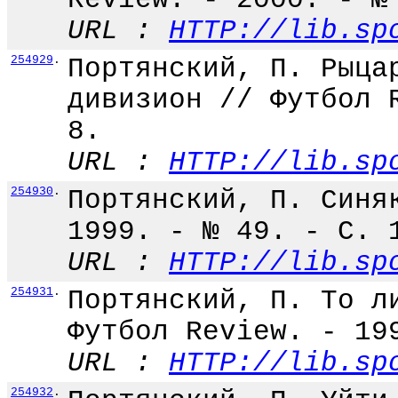
URL :
HTTP://lib.sp
254929
.
Портянский, П. Рыца
дивизион // Футбол 
8.
URL :
HTTP://lib.sp
254930
.
Портянский, П. Синя
1999. - № 49. - С. 
URL :
HTTP://lib.sp
254931
.
Портянский, П. То л
Футбол Review. - 19
URL :
HTTP://lib.sp
254932
.