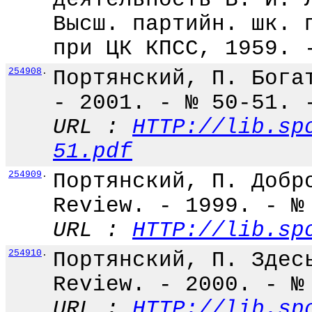
Высш. партийн. шк. 
при ЦК КПСС, 1959. 
254908
.
Портянский, П. Бога
- 2001. - № 50-51. 
URL :
HTTP://lib.sp
51.pdf
254909
.
Портянский, П. Добр
Review. - 1999. - №
URL :
HTTP://lib.sp
254910
.
Портянский, П. Здес
Review. - 2000. - №
URL :
HTTP://lib.sp