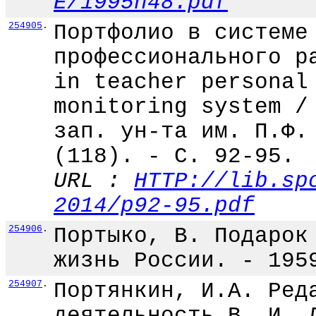
E/1995n48.pdf
254905
.
Портфолио в системе
профессионального р
in teacher personal
monitoring system /
зап. ун-та им. П.Ф.
(118). - С. 92-95.
URL :
HTTP://lib.sp
2014/p92-95.pdf
254906
.
Портыко, В. Подарок
жизнь России. - 195
254907
.
Портянкин, И.А. Ред
деятельность В. И. 