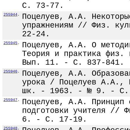
С. 73-77.
255944
.
Поцелуев, А.А. Некоторы
упражнениям // Физ. кул
22-24.
255945
.
Поцелуев, А.А. О методи
Теория и практика физ. 
Вып. 11. - С. 837-841.
255946
.
Поцелуев, А.А. Образова
урока / Поцелуев А.А., 
шк. - 1963. - № 9. - С.
255947
.
Поцелуев, А.А. Принцип 
подготовки учителя // Ф
6. - С. 17-19.
255948
.