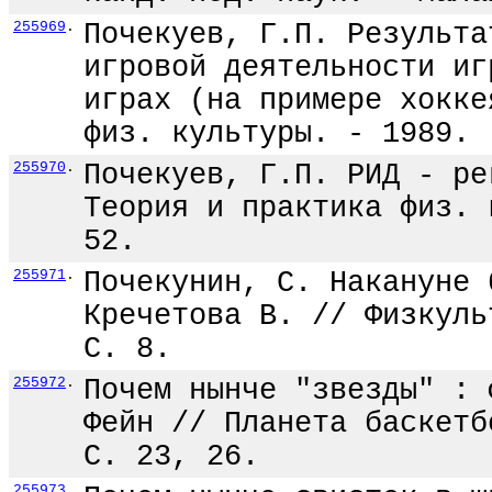
255969
.
Почекуев, Г.П. Результа
игровой деятельности иг
играх (на примере хокке
физ. культуры. - 1989. 
255970
.
Почекуев, Г.П. РИД - ре
Теория и практика физ. 
52.
255971
.
Почекунин, С. Накануне 
Кречетова В. // Физкуль
С. 8.
255972
.
Почем нынче "звезды" : 
Фейн // Планета баскетб
С. 23, 26.
255973
.