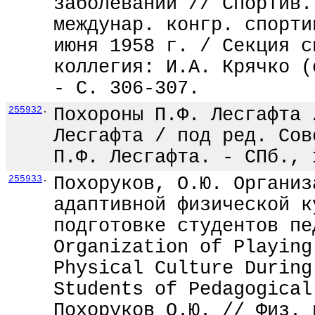
заболеваний // Спортив.
междунар. конгр. спорти
июня 1958 г. / Секция с
коллегия: И.А. Крячко (
- С. 306-307.
255932
.
Похороны П.Ф. Лесгафта 
Лесгафта / под ред. Сов
П.Ф. Лесгафта. - СПб., 
255933
.
Похоруков, О.Ю. Организ
адаптивной физической к
подготовке студентов пе
Organization of Playing
Physical Culture During
Students of Pedagogical
Похоруков О.Ю. // Физ. 