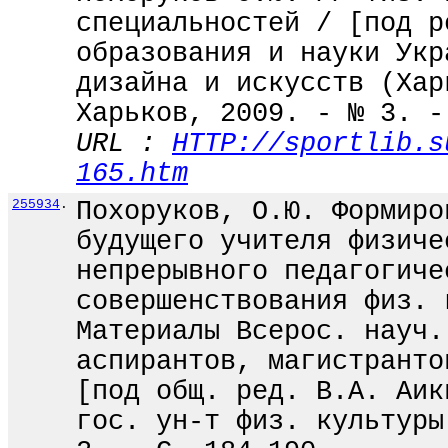
специальностей / [под р
образования и науки Укр
дизайна и искусств (Хар
Харьков, 2009. - № 3. -
URL :
HTTP://sportlib.s
165.htm
255934
.
Похоруков, О.Ю. Формиро
будущего учителя физиче
непрерывного педагогиче
совершенствования физ. 
Материалы Всерос. науч.
аспирантов, магистранто
[под общ. ред. В.А. Аик
гос. ун-т физ. культуры