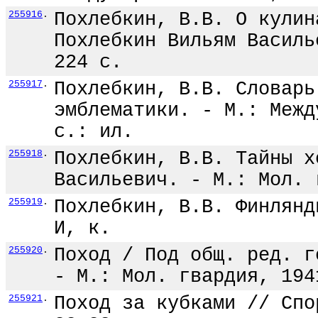
255916
.
Похлебкин, В.В. О кулин
Похлебкин Вильям Василь
224 с.
255917
.
Похлебкин, В.В. Словарь
эмблематики. - М.: Межд
с.: ил.
255918
.
Похлебкин, В.В. Тайны х
Васильевич. - М.: Мол. 
255919
.
Похлебкин, В.В. Финлянд
И, к.
255920
.
Поход / Под общ. ред. г
- М.: Мол. гвардия, 194
255921
.
Поход за кубками // Спо