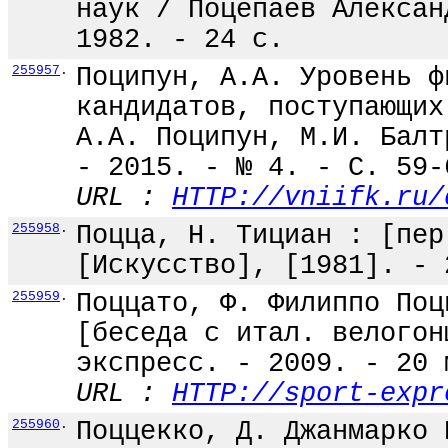
наук / Поцепаев Алексан
1982. - 24 с.
255957
.
Поципун, А.А. Уровень ф
кандидатов, поступающих
А.А. Поципун, М.И. Балт
- 2015. - № 4. - С. 59-
URL :
HTTP://vniifk.ru/
255958
.
Поцца, Н. Тициан : [пер
[Искусство], [1981]. - 
255959
.
Поццато, Ф. Филиппо Поц
[беседа с итал. велогон
экспресс. - 2009. - 20 
URL :
HTTP://sport-expr
255960
.
Поццекко, Д. Джанмарко 