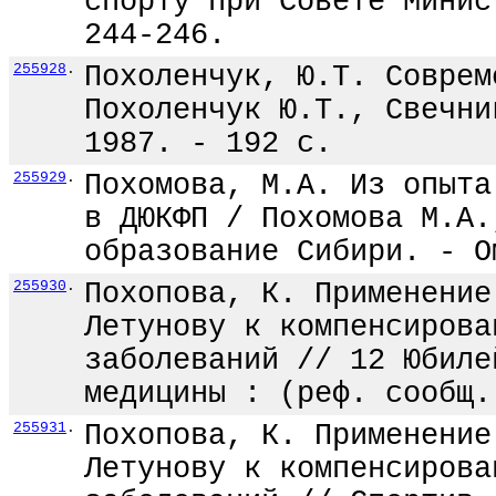
спорту при Совете Минис
244-246.
255928
.
Похоленчук, Ю.Т. Соврем
Похоленчук Ю.Т., Свечни
1987. - 192 с.
255929
.
Похомова, М.А. Из опыта
в ДЮКФП / Похомова М.А.
образование Сибири. - О
255930
.
Похопова, К. Применение
Летунову к компенсирова
заболеваний // 12 Юбиле
медицины : (реф. сообщ.
255931
.
Похопова, К. Применение
Летунову к компенсирова