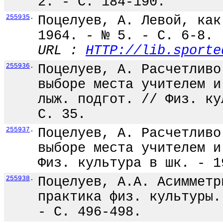
2. - С. 184-190.
255935
.
Поцелуев, А. Левой, как
1964. - № 5. - С. 6-8.
URL :
HTTP://lib.sporte
255936
.
Поцелуев, А. Расчетливо
выборе места учителем и
лыж. подгот. // Физ. ку
С. 35.
255937
.
Поцелуев, А. Расчетливо
выборе места учителем и
Физ. культура в шк. - 1
255938
.
Поцелуев, А.А. Асимметр
практика физ. культуры.
- С. 496-498.