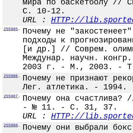
мира по баскетболу // С
С. 10-12.
URL :
HTTP://lib.sporte
255985
.
Почему не "закостенеет"
подходы к прогнозирован
[и др.] // Соврем. олим
Междунар. научн. конгр.
2003 г. - М., 2003. - Т
255986
.
Почему не признают реко
Лег. атлетика. - 1994. 
255987
.
Почему она счастлива? /
- № 11. - С. 31, 37.
URL :
HTTP://lib.sporte
255988
.
Почему они выбрали бокс