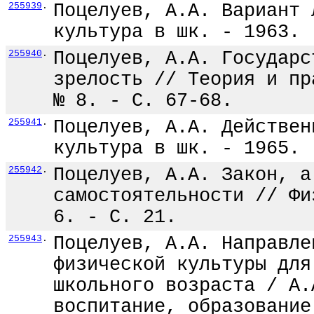
255939
.
Поцелуев, А.А. Вариант 
культура в шк. - 1963. 
255940
.
Поцелуев, А.А. Государс
зрелость // Теория и пр
№ 8. - С. 67-68.
255941
.
Поцелуев, А.А. Действен
культура в шк. - 1965. 
255942
.
Поцелуев, А.А. Закон, а
самостоятельности // Фи
6. - С. 21.
255943
.
Поцелуев, А.А. Направле
физической культуры для
школьного возраста / А.
воспитание, образование