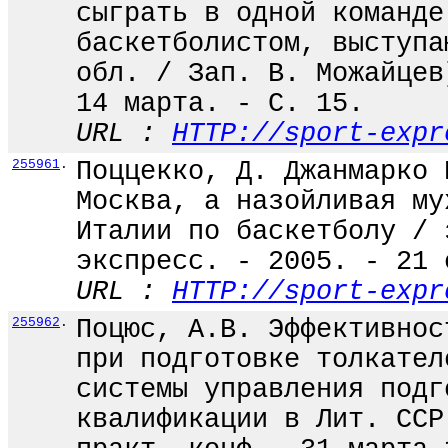
сыграть в одной команде
баскетболистом, выступа
обл. / Зап. В. Можайцев
14 марта. - С. 15.
URL :
HTTP://sport-expr
255961
.
Поццекко, Д. Джанмарко 
Москва, а назойливая му
Италии по баскетболу / 
экспресс. - 2005. - 21 
URL :
HTTP://sport-expr
255962
.
Поцюс, А.В. Эффективнос
при подготовке толкател
системы управления подг
квалификации в Лит. ССР