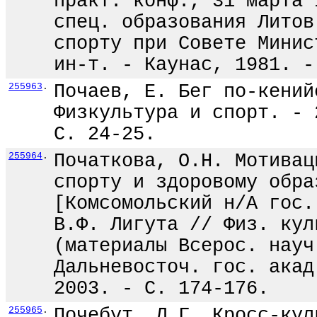
практ. конф., 31 марта 
спец. образования Литов
спорту при Совете Минис
ин-т. - Каунас, 1981. -
255963
.
Почаев, Е. Бег по-кений
Физкультура и спорт. - 
С. 24-25.
255964
.
Початкова, О.Н. Мотивац
спорту и здоровому обра
[Комсомольский н/А гос.
В.Ф. Лигута // Физ. кул
(материалы Всерос. науч
Дальневосточ. гос. акад
2003. - С. 174-176.
255965
.
Почебут, Л.Г. Кросс-кул