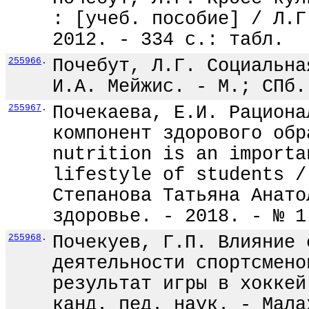
: [учеб. пособие] / Л.Г
2012. - 334 с.: табл.
255966
.
Почебут, Л.Г. Социальна
И.А. Мейжис. - М.; СПб.
255967
.
Почекаева, Е.И. Рациона
компонент здорового обр
nutrition is an importa
lifestyle of students /
Степанова Татьяна Анато
здоровье. - 2018. - № 1
255968
.
Почекуев, Г.П. Влияние 
деятельности спортсмено
результат игры в хоккей
канд. пед. наук. - Мала