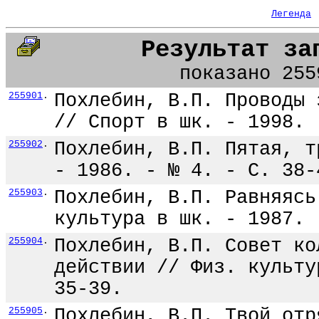
Легенда
Результат за
показано 255
255901
.
Похлебин, В.П. Проводы 
// Спорт в шк. - 1998. 
255902
.
Похлебин, В.П. Пятая, т
- 1986. - № 4. - С. 38-
255903
.
Похлебин, В.П. Равняясь
культура в шк. - 1987. 
255904
.
Похлебин, В.П. Совет ко
действии // Физ. культу
35-39.
255905
.
Похлебин, В.П. Твой отр