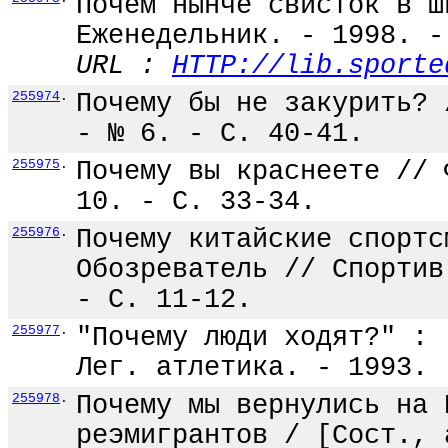
Почем нынче свисток в ш
Еженедельник. - 1998. -
URL :
HTTP://lib.sporte
255974
.
Почему бы не закурить? 
- № 6. - С. 40-41.
255975
.
Почему вы краснеете // 
10. - С. 33-34.
255976
.
Почему китайские спортс
Обозреватель // Спортив
- С. 11-12.
255977
.
"Почему люди ходят?" : 
Лег. атлетика. - 1993. 
255978
.
Почему мы вернулись на 
реэмигрантов / [Сост., 