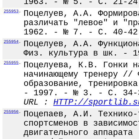
1963. - № 5. - С. 21-24
255953
.
Поцелуев, А.А. Формиров
различать "левое" и "пр
1962. - № 7. - С. 40-42
255954
.
Поцелуев, А.А. Функцион
Физ. культура в шк. - 1
255955
.
Поцелуева, К.В. Гонки н
начинающему тренеру // 
образование, тренировка
- 1997. - № 3. - С. 34-
URL :
HTTP://sportlib.s
255956
.
Поцепаев, А.И. Технико-
спортсменов в зависимос
двигательного аппарата 