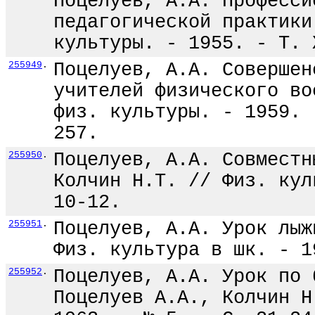
Поцелуев, А.А. Професси
педагогической практики
культуры. - 1955. - Т. 
255949
.
Поцелуев, А.А. Совершен
учителей физического во
физ. культуры. - 1959. 
257.
255950
.
Поцелуев, А.А. Совместн
Колчин Н.Т. // Физ. кул
10-12.
255951
.
Поцелуев, А.А. Урок лыж
Физ. культура в шк. - 1
255952
.
Поцелуев, А.А. Урок по 
Поцелуев А.А., Колчин Н