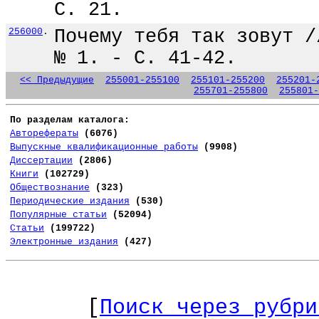
С. 21.
256000
.
Почему тебя так зовут /
№ 1. - С. 41-42.
<< Предыдущие
255001-255100
255101-255200
255201-
255701-255800
255801-
По разделам каталога:
Авторефераты
(6076)
Выпускные квалификационные работы
(9908)
Диссертации
(2806)
Книги
(102729)
Обществознание
(323)
Периодические издания
(530)
Популярные статьи
(52094)
Статьи
(199722)
Электронные издания
(427)
[
Поиск через рубри