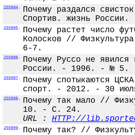
255994
.
Почему раздался свисток
Спортив. жизнь России. 
255995
.
Почему растет число фут
Колосков // Физкультура
6-7.
255996
.
Почему Руссо не явился 
России. - 1996. - № 5. 
255997
.
Почему спотыкаются ЦСКА
спорт. - 2012. - 30 июл
255998
.
Почему так мало // Физк
10. - С. 24.
URL :
HTTP://lib.sporte
255999
.
Почему так? // Физкульт