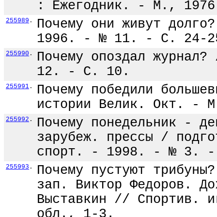
: Ежегодник. - М., 1976
255989
.
Почему они живут долго?
1996. - № 11. - С. 24-2
255990
.
Почему опоздал журнал? 
12. - С. 10.
255991
.
Почему победили большев
истории Велик. Окт. - М
255992
.
Почему понедельник - де
зарубеж. прессы / подго
спорт. - 1998. - № 3. -
255993
.
Почему пустуют трибуны?
зап. Виктор Федоров. До
Выставкин // Спортив. и
обл., 1-3.