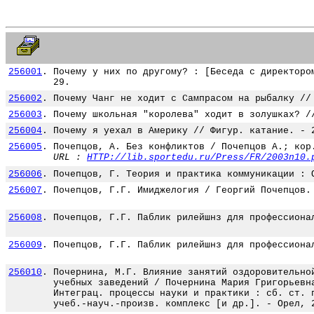
256001
.
Почему у них по другому? : [Беседа с директоро
29.
256002
.
Почему Чанг не ходит с Сампрасом на рыбалку //
256003
.
Почему школьная "королева" ходит в золушках? /
256004
.
Почему я уехал в Америку // Фигур. катание. - 
256005
.
Почепцов, А. Без конфликтов / Почепцов А.; кор
URL :
HTTP://lib.sportedu.ru/Press/FR/2003n10.
256006
.
Почепцов, Г. Теория и практика коммуникации : 
256007
.
Почепцов, Г.Г. Имиджелогия / Георгий Почепцов.
256008
.
Почепцов, Г.Г. Паблик рилейшнз для профессиона
256009
.
Почепцов, Г.Г. Паблик рилейшнз для профессиона
256010
.
Почернина, М.Г. Влияние занятий оздоровительно
учебных заведений / Почернина Мария Григорьевн
Интеграц. процессы науки и практики : сб. ст. 
учеб.-науч.-произв. комплекс [и др.]. - Орел, 