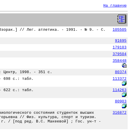
На главную
Озорак.] // Лег. атлетика. - 1991. - № 9. - С.
105505
91695
179103
379504
358448
: Центр, 1998. - 351 с.
80374
- 698 с.: табл.
113372
- 622 с.: табл.
114263
80903
зиологического состояния студенток высших
316872
горьевна // Физ. культура, спорт и туризм.
 г. / [под ред. В.С. Макеевой] ; Гос. ун-т -