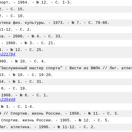
порт. - 1964. - № 12. - С. 1-3.
2. - С. 15.
2. - С. 10.
ктика физ. культуры. - 1973. - № 7. - С. 79-80.
11-12. - С. 2.
ка. - 2000. - № 4. - С. 33.
 - 1960. - № 3. - С. 21.
4. - № 12. - С. 25.
=221784
980. - № 10. - С. 4.
"Заслуженный мастер спорта" : Вести из ВФЛА // Лег. атле
63. - № 10. - С. 19-20.
64. - № 1. - С. 31.
 6. - С. 19.
 1968. - № 6. - С. 1.
=235449
 № 3. - С. 1-4.
9 // Спортив. жизнь России. - 1958. - № 11. - С. 3.
 Спортив. жизнь России. - 1965. - № 12. - С. 5.
Лег. атлетика. - 1996. - № 11-12. - С. 2.