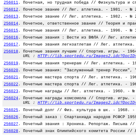
256011
.
Почетная, но трудная победа // Физкультура и с
256012
.
Почетное звание // Лег. атлетика. - 1981. - № 
256013
.
Почетное звание // Лег. атлетика. - 1982. - № 
256014
.
Почетное, ответственное звание // Теория и пра
256015
.
Почетные звания // Лег. атлетика. - 1996. - № 
256016
.
Почетные звания : Вести из ВФЛА // Лег. атлети
256017
.
Почетные звания легкоатлетам // Лег. атлетика.
256018
.
Почетные звания лучшим // Спортив. игры. - 196
URL :
HTTP://lib.sportedu.ru/Images2.idc?DocID
256019
.
Почетные звания тренерам // Лег. атлетика. - 1
256020
.
Почетные звания: "Заслуженный тренер России", 
256021
.
Почетные мастера спорта // Лег. атлетика. - 19
256022
.
Почетные мастера спорта // Лег. атлетика. - 19
256023
.
Почетные награды // Лег. атлетика. - 1960. - №
256024
.
Почетные награды комсомола // Спортив. игры. -
URL :
HTTP://lib.sportedu.ru/Images2.idc?DocID
256025
.
Почетный долг // Физ. культура в шк. - 1968. -
256026
.
Почетный заказ : Спартакиада народов РСФСР 195
256027
.
Почетный звания : Хроника. Репортаж. Письма //
256028
.
Почетный знак Олимпийского комитета России // 