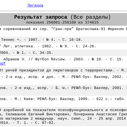
Легенда
Результат запроса
(Все разделы)
показано 256001-256100 из 374615
м соревнований из сер. "Гран-при" Братислава-91 Имрихом 
 Теннис +. - 1997. - № 4. - С. 16-18.
/ Лег. атлетика. - 1982. - № 9. - С. 24-26.
2004. - № 1. - С. 34-35.
. Абрамов Э. // Футбол Review. - 2003. - № 10. - С. 15.
pdf
От речей президентов до переговоров с террористами. - М.
 - 2-е изд., испр. и доп. - М.: РЕФЛ-бук: Ваклер, 2002. 
лов. - 2-е изд., испр. - Б. м.: РЕФЛ-бук: Ваклер, 2001. 
лов. - М.; Киев: РЕФЛ-бук: Ваклер, 1999. - 622 с.: табл.
й аэробикой на показатели психофункционального и психофи
а, Селиванов Евгений Викторович, Почернина Анастасия Гри
по материалам 2 междунар. науч. симп., 24 - 25 апр. 2014
2014. - Т. 1. - С. 87-92.