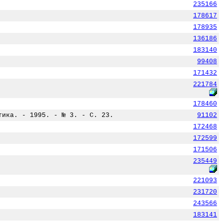
235166
178617
178935
136186
183140
99408
171432
221784
178460
тика. - 1995. - № 3. - С. 23.
91102
172468
172599
171506
235449
221093
231720
243566
183141