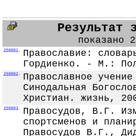
Результат 
показано 2
256801
.
Православие: словар
Гордиенко. - М.: По
256802
.
Православное учение
Синодальная Богосло
Христиан. жизнь, 20
256803
.
Правосудов, В.Г. Из
спортсменов и плани
Правосудов В.Г., Ди