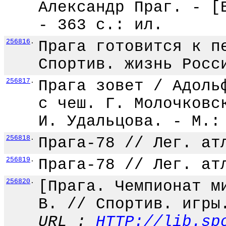
Александр Праг. - [
- 363 с.: ил.
256816
.
Прага готовится к п
Спортив. жизнь Росс
256817
.
Прага зовет / Адоль
с чеш. Г. Молочковс
И. Удальцова. - М.:
256818
.
Прага-78 // Лег. ат
256819
.
Прага-78 // Лег. ат
256820
.
[Прага. Чемпионат м
В. // Спортив. игры
URL :
HTTP://lib.sp