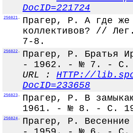
DocID=221724
256821
.
Прагер, Р. А где же
коллективов? // Лег
7-8.
256822
.
Прагер, Р. Братья И
- 1962. - № 7. - С.
URL :
HTTP://lib.sp
DocID=233658
256823
.
Прагер, Р. В замыка
1961. - № 8. - С. 1
256824
.
Прагер, Р. Весенние
- 1959. - № 6. - С.