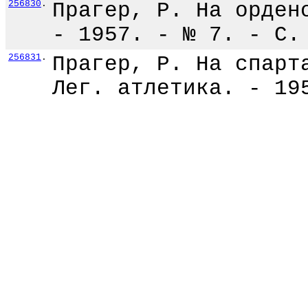
256830
.
Прагер, Р. На орден
- 1957. - № 7. - С.
256831
.
Прагер, Р. На спарт
Лег. атлетика. - 19