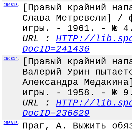
256813
.
[Правый крайний нап
Слава Метревели] / 
игры. - 1961. - № 4
URL :
HTTP://lib.sp
DocID=241436
256814
.
[Правый крайний нап
Валерий Урин пытает
Александра Медакина
игры. - 1958. - № 9
URL :
HTTP://lib.sp
DocID=236629
256815
.
Праг, А. Выжить обя