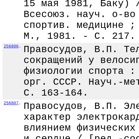
15 мая 1981, Баку) 
Всесоюз. науч. о-во
спортив. медицине ;
М., 1981. - С. 217.
256806
.
Правосудов, В.П. Те
сокращений у велоси
физиологии спорта :
орг. СССР. Науч.-ме
С. 163-164.
256807
.
Правосудов, В.П. Эл
характер электрокар
влиянием физических
и сердце / [ред.-со