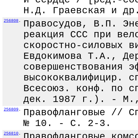
Н.Д. Граевская и др
256808
.
Правосудов, В.П. Эн
реакция ССС при вел
скоростно-силовых в
Евдокимова Т.А., Де
совершенствования э
высококвалифицир. с
Всесоюз. конф. по с
дек. 1987 г.). - М.
256809
.
Правофланговые // С
№ 10. - С. 2-3.
256810
.
Правофланговые комс