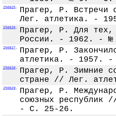
256825
.
Прагер, Р. Встречи 
Лег. атлетика. - 19
256826
.
Прагер, Р. Для тех,
России. - 1962. - №
256827
.
Прагер, Р. Закончил
атлетика. - 1957. -
256828
.
Прагер, Р. Зимние с
стране // Лег. атле
256829
.
Прагер, Р. Междунар
союзных республик /
- С. 25-26.