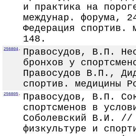
и практика на порог
междунар. форума, 2
Федерация спортив. 
148.
256804
.
Правосудов, В.П. Не
бронхов у спортсмен
Правосудов В.П., Ди
спортив. медицины Р
256805
.
Правосудов, В.П. Со
спортсменов в услов
Соболевский В.И. //
физкультуре и спорт