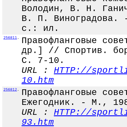
Володин, В. Н. Гани
В. П. Виноградова. 
с.: ил.
256811
.
Правофланговые сове
др.] // Спортив. бо
С. 7-10.
URL :
HTTP://sportl
10.htm
256812
.
Правофланговые сове
Ежегодник. - М., 19
URL :
HTTP://sportl
93.htm