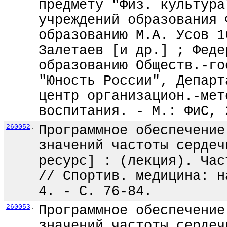
предмету "Физ. культура
учреждений образования 
образованию М.А. Усов 1
Залетаев [и др.] ; Феде
образованию Обществ.-го
"Юность России", Департ
центр организацион.-мет
воспитания. - М.: ФиС, 
260052
.
Программное обеспечение
значений частоты сердеч
ресурс] : (лекция). Час
// Спортив. медицина: н
4. - С. 76-84.
260053
.
Программное обеспечение
значений частоты сердеч