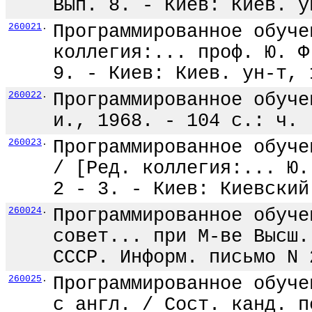
Вып. 8. - Киев: Киев. у
260021
.
Программированное обуче
коллегия:... проф. Ю. Ф
9. - Киев: Киев. ун-т, 
260022
.
Программированное обуче
и., 1968. - 104 с.: ч.
260023
.
Программированное обуче
/ [Ред. коллегия:... Ю.
2 - 3. - Киев: Киевский
260024
.
Программированное обуче
совет... при М-ве Высш.
СССР. Информ. письмо N 
260025
.
Программированное обуче
с англ. / Сост. канд. п