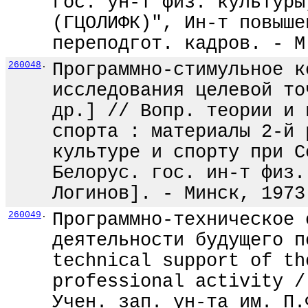
гос. ун-т физ. культуры
(ГЦОЛИФК)", Ин-т повыше
переподгот. кадров. - М
260048
.
Программно-стимульное к
исследования целевой то
др.] // Вопр. теории и 
спорта : материалы 2-й 
культуре и спорту при С
Белорус. гос. ин-т физ.
Логинов]. - Минск, 1973
260049
.
Программно-техническое 
деятельности будущего п
technical support of th
professional activity /
Учен. зап. ун-та им. П.