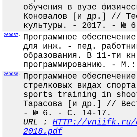
обучения в вузе физичес
Коновалов [и др.] // Те
культуры. - 2017. - № 6
260057
.
Программное обеспечение
для инж. - пед. работни
образования. В 11-ти кн
программированию. - М.:
260058
.
Программное обеспечение
стрелковых видах спорта
sports training in shoo
Тарасова [и др.] // Вес
- № 6. - С. 14-17.
URL :
HTTP://vniifk.ru/
2018.pdf