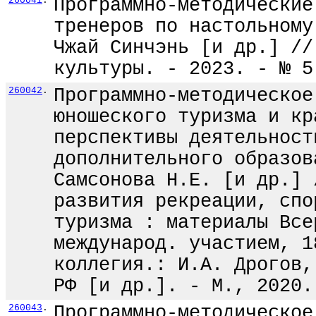
260041
.
Программно-методические
тренеров по настольному
Чжай Синчэнь [и др.] //
культуры. - 2023. - № 5
260042
.
Программно-методическое
юношеского туризма и кр
перспективы деятельност
дополнительного образов
Самсонова Н.Е. [и др.] 
развития рекреации, спо
туризма : материалы Все
международ. участием, 1
коллегия.: И.А. Дрогов,
РФ [и др.]. - М., 2020.
260043
.
Программно-методическое