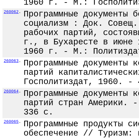
1960 г. - М.: Госполити
260062
.
Программные документы б
социализм : Док. Совещ.
рабочих партий, состояв
г., в Бухаресте в июне 
1960 г. - М.: Политизда
260063
.
Программные документы к
партий капиталистически
Госполитиздат, 1960. - 
260064
.
Программные документы к
партий стран Америки. -
336 с.
260065
.
Программные продукты си
обеспечение // Туризм: 