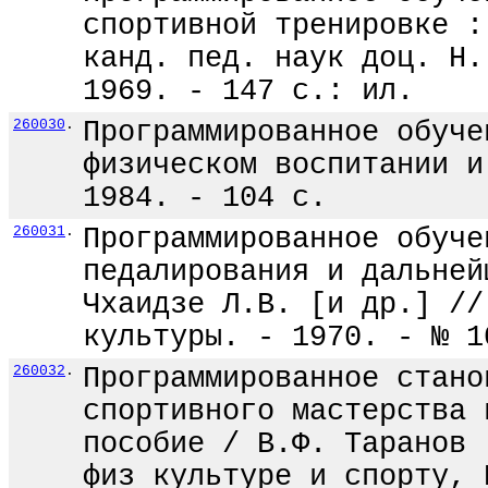
спортивной тренировке :
канд. пед. наук доц. Н.
1969. - 147 с.: ил.
260030
.
Программированное обуче
физическом воспитании и
1984. - 104 с.
260031
.
Программированное обуче
педалирования и дальней
Чхаидзе Л.В. [и др.] //
культуры. - 1970. - № 1
260032
.
Программированное стано
спортивного мастерства 
пособие / В.Ф. Таранов 
физ культуре и спорту, 