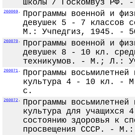
школы / Госкомвуз РФ. -
260069
.
Программы военной и физ
девушек 5 - 7 классов с
М.: Учпедгиз, 1945. - 5
260070
.
Программы военной и физ
девушек 8 - 10 кл. сред
техникумов. - М.; Л.: У
260071
.
Программы восьмилетней 
культура 4 - 10 кл. - М
с.
260072
.
Программы восьмилетней 
культура для учащихся 4
состоянию здоровья к сп
просвещения СССР. - М.: