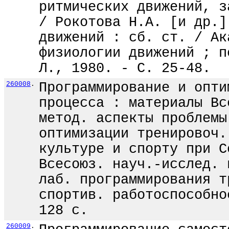
ритмических движений, з
/ Рокотова Н.А. [и др.]
движений : сб. ст. / Ак
физиологии движений ; п
Л., 1980. - С. 25-48.
260008
.
Программирование и опти
процесса : материалы Вс
метод. аспекты проблемы
оптимизации тренировоч.
культуре и спорту при С
Всесоюз. науч.-исслед. 
лаб. программирования т
спортив. работоспособно
128 с.
260009
.