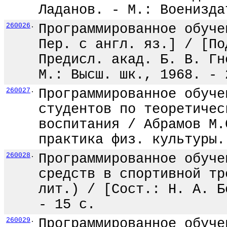
Ладанов. - М.: Военизда
260026
.
Программированное обуче
Пер. с англ. яз.] / [По
Предисл. акад. Б. В. Гн
М.: Высш. шк., 1968. - 
260027
.
Программированное обуче
студентов по теоретичес
воспитания / Абрамов М.
практика физ. культуры.
260028
.
Программированное обуче
средств в спортивной тр
лит.) / [Сост.: Н. А. Б
- 15 с.
260029
.
Программированное обуче