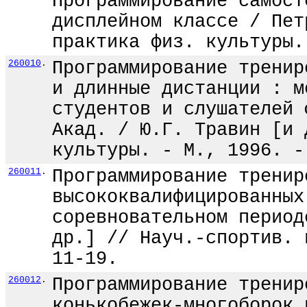
Программирование самост
дисплейном классе / Пет
практика физ. культуры.
260010
.
Программирование тренир
и длинные дистанции : м
студентов и слушателей 
Акад. / Ю.Г. Травин [и 
культуры. - М., 1996. -
260011
.
Программирование тренир
высококвалифицированных
соревновательном период
др.] // Науч.-спортив. 
11-19.
260012
.
Программирование тренир
конькобежек-многоборок 