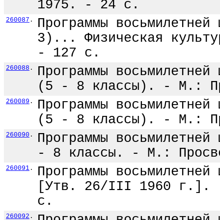
1975. - 24 с.
260087
.
Программы восьмилетней 
3)... Физическая культу
- 127 с.
260088
.
Программы восьмилетней 
(5 - 8 классы). - М.: П
260089
.
Программы восьмилетней 
(5 - 8 классы). - М.: П
260090
.
Программы восьмилетней 
- 8 классы. - М.: Просв
260091
.
Программы восьмилетней 
[Утв. 26/III 1960 г.]. 
с.
260092
.