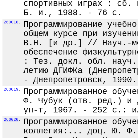
спортивных играх : сб. 
Б. и., 1988. - 76 с.
260018
.
Программирование учебно
общем курсе при изучени
В.Н. [и др.] // Науч.-м
обеспечение физкультурн
: Тез. докл. обл. науч.
летию ДГИФКа (Днепропет
- Днепропетровск, 1990.
260019
.
Программированное обуче
Ф. Чубук (отв. ред.) и 
ун-т, 1967. - 252 с.: и
260020
.
Программированное обуче
коллегия:... доц. Ю. Ф.