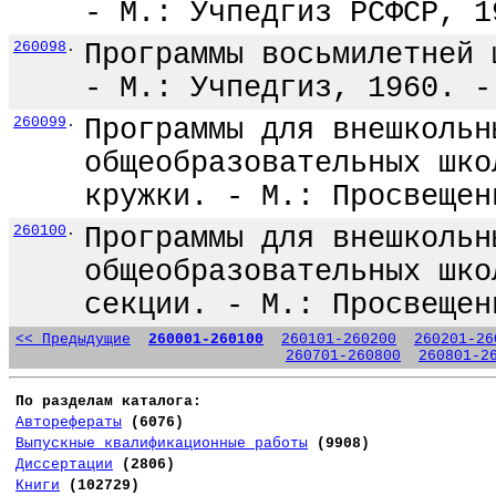
- М.: Учпедгиз РСФСР, 1
260098
.
Программы восьмилетней 
- М.: Учпедгиз, 1960. -
260099
.
Программы для внешкольн
общеобразовательных шко
кружки. - М.: Просвещен
260100
.
Программы для внешкольн
общеобразовательных шко
секции. - М.: Просвещен
<< Предыдущие
260001-260100
260101-260200
260201-26
260701-260800
260801-2
По разделам каталога:
Авторефераты
(6076)
Выпускные квалификационные работы
(9908)
Диссертации
(2806)
Книги
(102729)