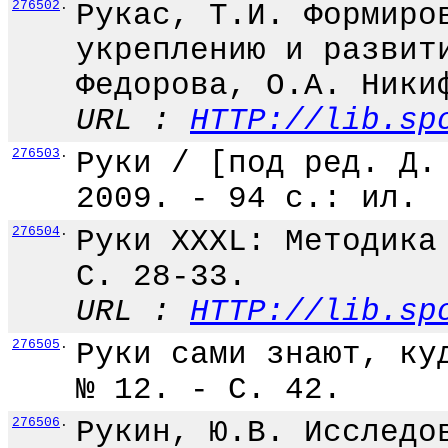
276502
.
Рукас, Т.И. Формиро
укреплению и развит
Федорова, О.А. Ники
URL :
HTTP://lib.sp
276503
.
Руки / [под ред. Д.
2009. - 94 с.: ил.
276504
.
Руки XXXL: Методика
С. 28-33.
URL :
HTTP://lib.sp
276505
.
Руки сами знают, ку
№ 12. - С. 42.
276506
.
Рукин, Ю.В. Исследо