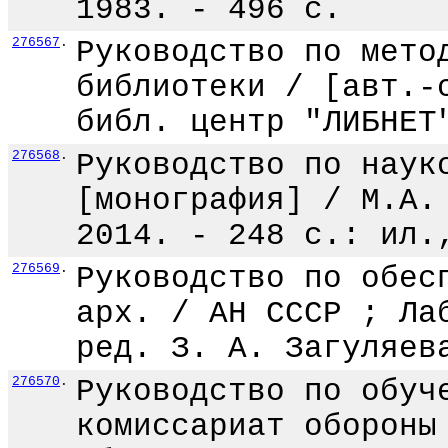
1983. - 496 с.
276567
.
Руководство по мето
библиотеки / [авт.-
библ. центр "ЛИБНЕТ
276568
.
Руководство по наук
[монография] / М.А.
2014. - 248 с.: ил.
276569
.
Руководство по обес
арх. / АН СССР ; Ла
ред. З. А. Загуляев
276570
.
Руководство по обуч
комиссариат обороны