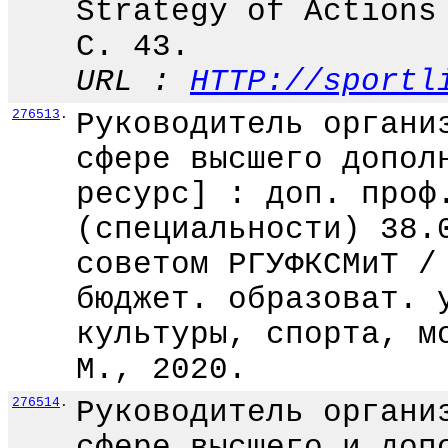
Strategy of Actions
С. 43.
URL :
HTTP://sportl
276513
.
Руководитель органи
сфере высшего допол
ресурс] : доп. проф
(специальности) 38.
советом РГУФКСМиТ /
бюджет. образоват. 
культуры, спорта, м
М., 2020.
276514
.
Руководитель органи
сфере высшего и доп