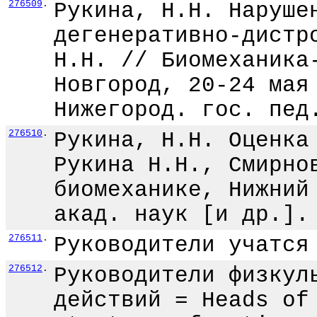
276509
.
Рукина, Н.Н. Наруше
дегенеративно-дистр
Н.Н. // Биомеханика
Новгород, 20-24 мая
Нижегород. гос. пед
276510
.
Рукина, Н.Н. Оценка
Рукина Н.Н., Смирно
биомеханике, Нижний
акад. наук [и др.].
276511
.
Руководители учатся
276512
.
Руководители физкул
действий = Heads of