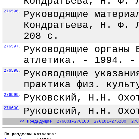
Кондратьева, Н. Ф. 
276596
.
Руководящие материа
Кондратьева, Н. Ф. 
208 с.
276597
.
Руководящие органы 
атлетика. - 1994. -
276598
.
Руководящие указани
практика физ. культ
276599
.
Руковский, Н.Н. Охо
276600
.
Руковский, Н.Н. Охо
<< Предыдущие
276001-276100
276101-276200
276
По разделам каталога: