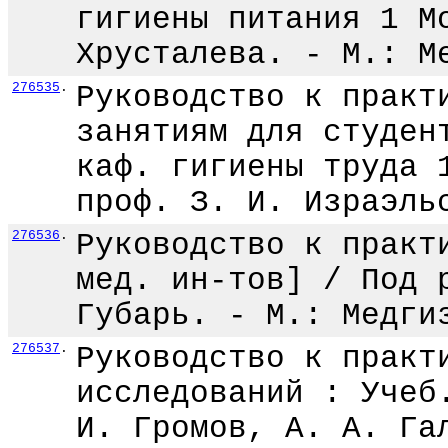
гигиены питания 1 М
Хрусталева. - М.: М
276535
.
Руководство к практ
занятиям для студен
каф. гигиены труда 
проф. З. И. Израэль
276536
.
Руководство к практ
мед. ин-тов] / Под 
Губарь. - М.: Медги
276537
.
Руководство к практ
исследований : Учеб
И. Громов, А. А. Га