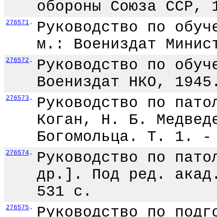
обороны Союза ССР, 
276571
.
Руководство по обуч
м.: Воениздат Минис
276572
.
Руководство по обуч
Воениздат НКО, 1945
276573
.
Руководство по пато
Коган, Н. Б. Медвед
Богомольца. Т. 1. -
276574
.
Руководство по пато
др.]. Под ред. акад
531 с.
276575
.
Руководство по подг