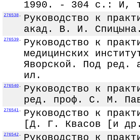
1990. - 304 с.: И, 
276538
.
Руководство к практ
акад. В. И. Спицына
276539
.
Руководство к практ
медицинских институ
Яворской. Под ред. 
ил.
276540
.
Руководство к практ
ред. проф. С. М. Па
276541
.
Руководство к практ
[Д. Г. Квасов [и др
276542
.
Руководство к практ