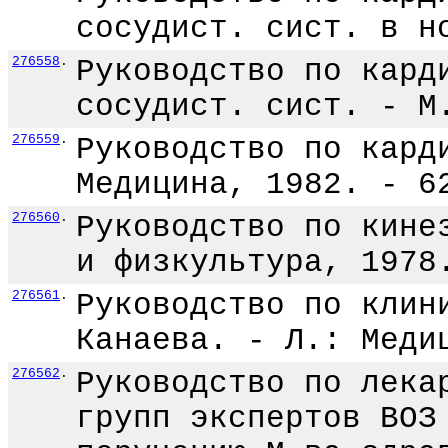
сосудист. сист. в н
276558
.
Руководство по кард
сосудист. сист. - М
276559
.
Руководство по кард
Медицина, 1982. - 6
276560
.
Руководство по кине
и физкультура, 1978
276561
.
Руководство по клин
Канаева. - Л.: Меди
276562
.
Руководство по лека
групп экспертов ВОЗ