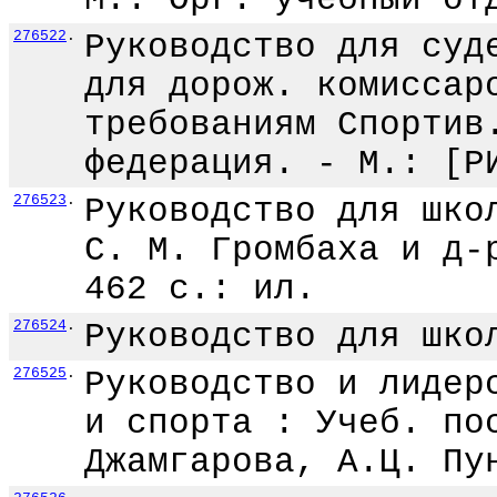
276522
.
Руководство для суд
для дорож. комиссар
требованиям Спортив
федерация. - М.: [Р
276523
.
Руководство для шко
С. М. Громбаха и д-
462 с.: ил.
276524
.
Руководство для шко
276525
.
Руководство и лидер
и спорта : Учеб. по
Джамгарова, А.Ц. Пу