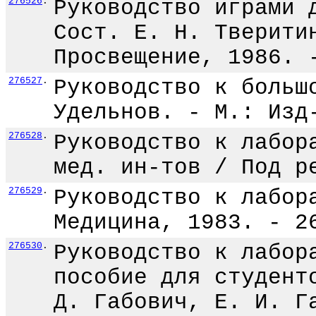
276526
.
Руководство играми 
Сост. Е. Н. Тверити
Просвещение, 1986. 
276527
.
Руководство к больш
Удельнов. - М.: Изд
276528
.
Руководство к лабор
мед. ин-тов / Под р
276529
.
Руководство к лабор
Медицина, 1983. - 2
276530
.
Руководство к лабор
пособие для студент
Д. Габович, Е. И. Г