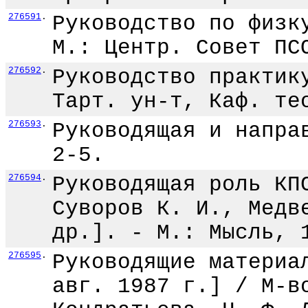
276591
.
Руководство по физк
М.: Центр. Совет ПС
276592
.
Руководство практик
Тарт. ун-т, Каф. те
276593
.
Руководящая и напра
2-5.
276594
.
Руководящая роль КП
Суворов К. И., Медв
др.]. - М.: Мысль, 
276595
.
Руководящие материа
авг. 1987 г.] / М-в