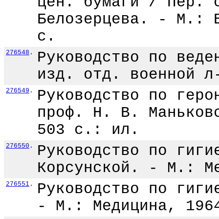
цен. бумаги / Пер. 
Белозерцева. - М.: 
с.
276548
.
Руководство по веде
изд. отд. военной л
276549
.
Руководство по геро
проф. Н. В. Маньков
503 с.: ил.
276550
.
Руководство по гиги
Корсунской. - М.: М
276551
.
Руководство по гиги
- М.: Медицина, 196