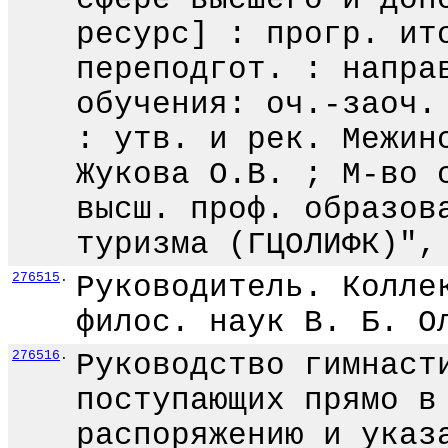
ресурс] : прогр. ит
переподгот. : напра
обучения: оч.-заоч.
: утв. и рек. Межин
Жукова О.В. ; М-во 
высш. проф. образов
туризма (ГЦОЛИФК)",
276515
.
Руководитель. Колле
филос. наук В. Б. О
276516
.
Руководство гимнаст
поступающих прямо в
распоряжению и указ