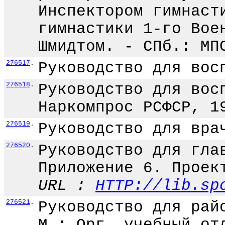
Инспектором гимнаст
гимнастики 1-го Вое
Шмидтом. - СПб.: МП
276517
.
Руководство для вос
276518
.
Руководство для вос
Наркомпрос РСФСР, 1
276519
.
Руководство для вра
276520
.
Руководство для гла
Приложение 6. Проек
URL :
HTTP://lib.sp
276521
.
Руководство для рай
М.: Орг. учебный от