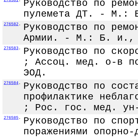
276581
.
Руководство по ремо
пулемета ДТ. - М.: 
276582
.
Руководство по ремо
Армии. - М.: Б. и.,
276583
.
Руководство по скор
; Ассоц. мед. о-в п
ЭОД.
276584
.
Руководство по сост
профилактике неблаг
; Рос. гос. мед. ун
276585
.
Руководство по спор
поражениями опорно-