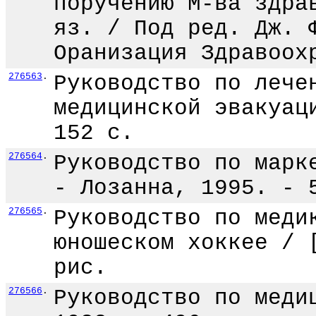
поручению М-ва здра
яз. / Под ред. Дж. 
Оранизация Здравоох
276563
.
Руководство по лече
медицинской эвакуац
152 с.
276564
.
Руководство по марк
- Лозанна, 1995. - 
276565
.
Руководство по меди
юношеском хоккее / 
рис.
276566
.
Руководство по меди