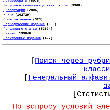
Авторефераты
(6076)
Выпускные квалификационные работы
(9908)
Диссертации
(2806)
Книги
(102729)
Обществознание
(323)
Периодические издания
(530)
Популярные статьи
(52094)
Статьи
(199848)
Электронные издания
(427)
[
Поиск через рубри
класси
[
Генеральный алфави
з
[Статист
По вопросу условий эле