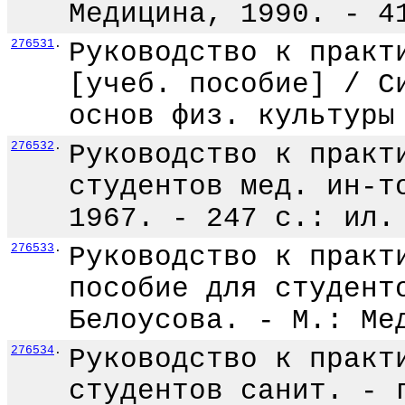
Медицина, 1990. - 4
276531
.
Руководство к практ
[учеб. пособие] / С
основ физ. культуры
276532
.
Руководство к практ
студентов мед. ин-т
1967. - 247 с.: ил.
276533
.
Руководство к практ
пособие для студент
Белоусова. - М.: Ме
276534
.
Руководство к практ
студентов санит. - 