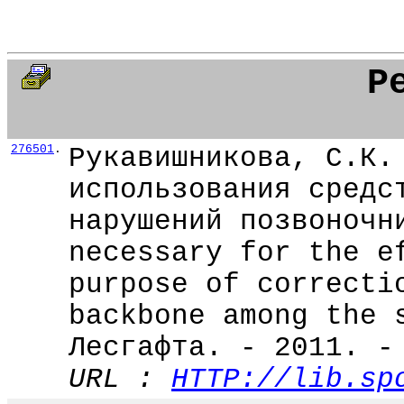
Р
276501
.
Рукавишникова, С.К.
использования средс
нарушений позвоночн
necessary for the e
purpose of correcti
backbone among the 
Лесгафта. - 2011. -
URL :
HTTP://lib.sp