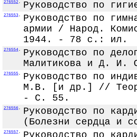
276552
.
Руководство по гиги
276553
.
Руководство по гимн
армии / Народ. Коми
1944. - 78 с.: ил.
276554
.
Руководство по дело
Малитикова и Д. И. 
276555
.
Руководство по инди
М.В. [и др.] // Тео
- С. 55.
276556
.
Руководство по кард
(Болезни сердца и с
276557
.
Руководство по кард