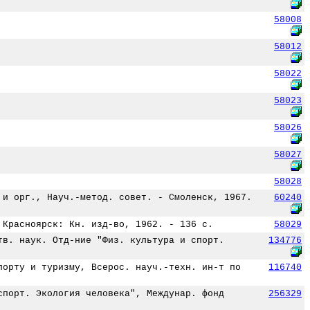
58008
58012
58022
58023
58026
58027
58028
 и орг., Науч.-метод. совет. - Смоленск, 1967.
60240
 Красноярск: Кн. изд-во, 1962. - 136 с.
58029
тв. наук. Отд-ние "Физ. культура и спорт.
134776
порту и туризму, Всерос. науч.-техн. ин-т по
116740
спорт. Экология человека", Междунар. фонд
256329