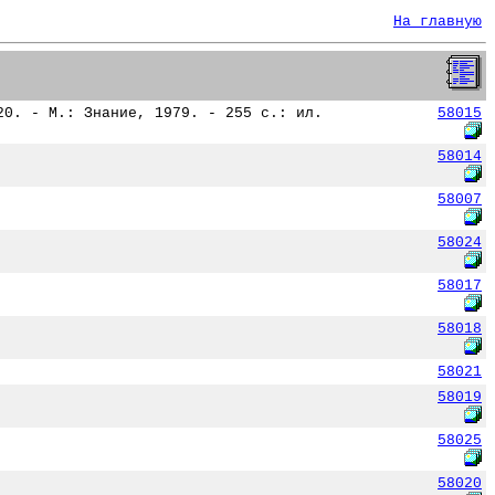
На главную
20. - М.: Знание, 1979. - 255 с.: ил.
58015
58014
58007
58024
58017
58018
58021
58019
58025
58020