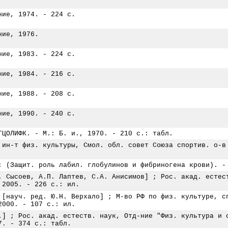
ние, 1974. - 224 с.
ние, 1976.
ние, 1983. - 224 с.
ние, 1984. - 216 с.
ние, 1988. - 208 с.
ние, 1990. - 240 с.
ГЦОЛИФК. - М.: Б. и., 1970. - 210 с.: табл.
 ин-т физ. культуры, Смол. обл. совет Союза спортив. о-в
: (Защит. роль лабил. глобулинов и фибриногена крови). -
. Сысоев, А.П. Лаптев, С.А. Анисимов] ; Рос. акад. естес
 2005. - 226 с.: ил.
 [науч. ред. Ю.Н. Верхало] ; М-во РФ по физ. культуре, с
2000. - 107 с.: ил.
.] ; Рос. акад. естеств. наук, Отд-ние "Физ. культура и 
7. - 374 с.: табл.