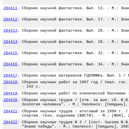
284411
.
Сборник научной фантастики. Вып. 13. - М.: Зна
284412
.
Сборник научной фантастики. Вып. 17. - М.: Зна
284413
.
Сборник научной фантастики. Вып. 28. - М.: Зна
284414
.
Сборник научной фантастики. Вып. 29. - М.: Зна
284415
.
Сборник научной фантастики. Вып. 32. - М.: Зна
284416
.
Сборник научной фантастики. Вып. 34. - М.: Зна
284417
.
Сборник научных материалов ГЦОЛИФКа. Вып. 1 / 
284418
.
Сборник научных работ за 1967 год / Смол. гос.
- 242 с.
284419
.
Сборник научных работ по клинической биохимии 
284420
.
Сборник научных трудов / [отв. за вып. сб. Ю.В
Экология человека". - М.; Смоленск: [Смядынь],
284421
.
Сборник научных трудов : итоговый за 1999 г. /
спортив.-техн. изделиям (ВИСТИ). - М.: [ФОН], 
284422
.
Сборник научных трудов N 3 / [сост. Сысоев Ю.В
"Знамя победы". - М.; Смоленск: [Смядынь], 200