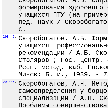
Скоробогатов, А.Б. Соци
формирования здорового 
учащихся ПТУ (на пример
пед. наук / Скоробогато
с.
293445
.
Скоробогатов, А.Б. Форм
учащихся профессиональн
рекомендации / А.Б. Ско
Столяров ; Гос. центр. 
Респ. метод. каб. Госко
Минск: Б. и., 1989. - 7
293446
.
Скоробогатов, А.Н. Мето
самоопределения у борцо
специализации / А.Н. Ск
Проблемы совершенствова