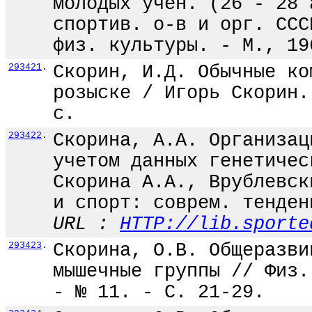
молодых учен. (26 - 28 
спортив. о-в и орг. ССС
физ. культуры. - М., 19
293421
.
Скорин, И.Д. Обычные ко
розыске / Игорь Скорин.
с.
293422
.
Скорина, А.А. Организац
учетом данных генетичес
Скорина А.А., Врублевск
и спорт: соврем. тенден
URL :
HTTP://lib.sporte
293423
.
Скорина, О.В. Общеразви
мышечные группы // Физ.
- № 11. - С. 21-29.