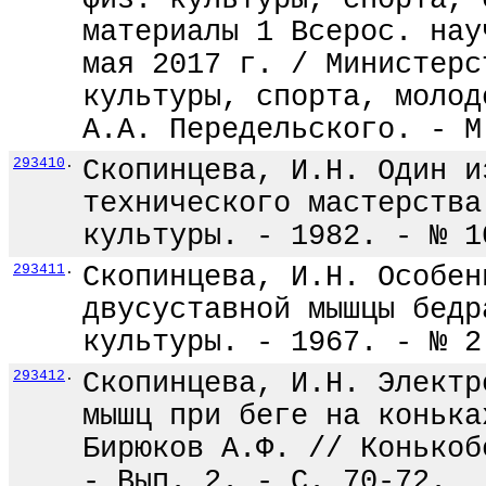
физ. культуры, спорта, 
материалы 1 Всерос. нау
мая 2017 г. / Министерс
культуры, спорта, молод
А.А. Передельского. - М
293410
.
Скопинцева, И.Н. Один и
технического мастерства
культуры. - 1982. - № 1
293411
.
Скопинцева, И.Н. Особен
двусуставной мышцы бедр
культуры. - 1967. - № 2
293412
.
Скопинцева, И.Н. Электр
мышц при беге на конька
Бирюков А.Ф. // Конькоб
- Вып. 2. - С. 70-72.