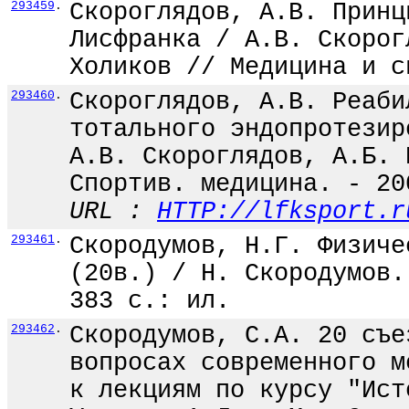
293459
.
Скороглядов, А.В. Принц
Лисфранка / А.В. Скорог
Холиков // Медицина и с
293460
.
Скороглядов, А.В. Реаби
тотального эндопротезир
А.В. Скороглядов, А.Б. 
Спортив. медицина. - 20
URL :
HTTP://lfksport.r
293461
.
Скородумов, Н.Г. Физиче
(20в.) / Н. Скородумов.
383 с.: ил.
293462
.
Скородумов, С.А. 20 съе
вопросах современного м
к лекциям по курсу "Ист