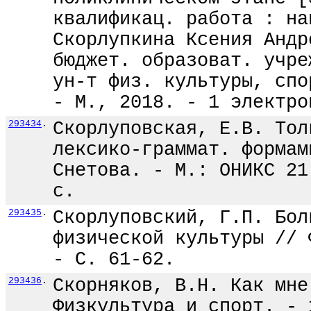
квалификац. работа : на
Скорлупкина Ксения Андр
бюджет. образоват. учре
ун-т физ. культуры, спо
- М., 2018. - 1 электро
293434
.
Скорлуповская, Е.В. Тол
лексико-граммат. формам
Снетова. - М.: ОНИКС 21
с.
293435
.
Скорлуповский, Г.П. Бол
физической культуры // 
- С. 61-62.
293436
.
Скорняков, В.Н. Как мне
Физкультура и спорт. - 