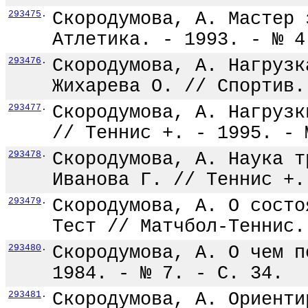
293475
.
Скородумова, А. Мастер 
Атлетика. - 1993. - № 4
293476
.
Скородумова, А. Нагрузк
Жихарева О. // Спортив.
293477
.
Скородумова, А. Нагрузк
// Теннис +. - 1995. - 
293478
.
Скородумова, А. Наука т
Иванова Г. // Теннис +.
293479
.
Скородумова, А. О состо
Тест // Матчбол-Теннис.
293480
.
Скородумова, А. О чем п
1984. - № 7. - С. 34.
293481
.
Скородумова, А. Ориенти