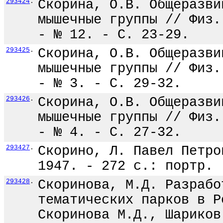
293424
.
Скорина, О.В. Общеразви
мышечные группы // Физ.
- № 12. - С. 23-29.
293425
.
Скорина, О.В. Общеразви
мышечные группы // Физ.
- № 3. - С. 29-32.
293426
.
Скорина, О.В. Общеразви
мышечные группы // Физ.
- № 4. - С. 27-32.
293427
.
Скорино, Л. Павел Петро
1947. - 272 с.: портр.
293428
.
Скоринова, М.Д. Разрабо
тематических парков в Р
Скоринова М.Д., Шариков