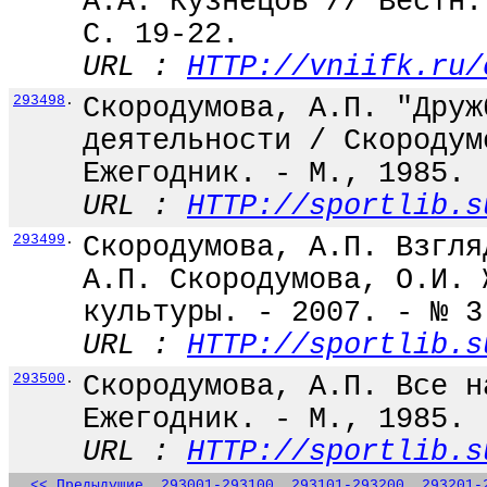
А.А. Кузнецов // Вестн.
С. 19-22.
URL :
HTTP://vniifk.ru/
293498
.
Скородумова, А.П. "Друж
деятельности / Скородум
Ежегодник. - М., 1985. 
URL :
HTTP://sportlib.s
293499
.
Скородумова, А.П. Взгля
А.П. Скородумова, О.И. 
культуры. - 2007. - № 3
URL :
HTTP://sportlib.s
293500
.
Скородумова, А.П. Все н
Ежегодник. - М., 1985. 
URL :
HTTP://sportlib.s
<< Предыдущие
293001-293100
293101-293200
293201-