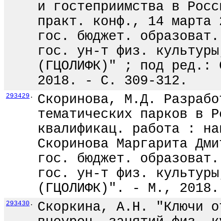
и гостеприимства в Росс
практ. конф., 14 марта 
гос. бюджет. образоват.
гос. ун-т физ. культуры
(ГЦОЛИФК)" ; под ред.: 
2018. - С. 309-312.
293429
.
Скоринова, М.Д. Разрабо
тематических парков в Р
квалификац. работа : на
Скоринова Маргарита Дми
гос. бюджет. образоват.
гос. ун-т физ. культуры
(ГЦОЛИФК)". - М., 2018.
293430
.
Скоркина, А.Н. "Ключи о