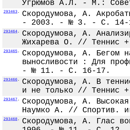
Угрюмов А.Л. - М.: Сове
293463
.
Скородумова, А. Акробат
- 2003. - № 3. - С. 14-
293464
.
Скородумова, А. Анализи
Жихарева О. // Теннис +
293465
.
Скородумова, А. Бегом н
выносливости : Для проф
- № 11. - С. 16-17.
293466
.
Скородумова, А. В тенни
и не только // Теннис +
293467
.
Скородумова, А. Высокая
Наумко А. // Спортив. и
293468
.
Скородумова, А. Глас во