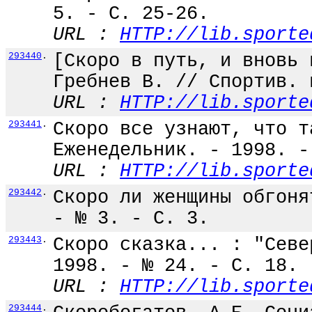
5. - С. 25-26.
URL :
HTTP://lib.sporte
293440
.
[Скоро в путь, и вновь 
Гребнев В. // Спортив. 
URL :
HTTP://lib.sporte
293441
.
Скоро все узнают, что т
Еженедельник. - 1998. -
URL :
HTTP://lib.sporte
293442
.
Скоро ли женщины обгоня
- № 3. - С. 3.
293443
.
Скоро сказка... : "Севе
1998. - № 24. - С. 18.
URL :
HTTP://lib.sporte
293444
.