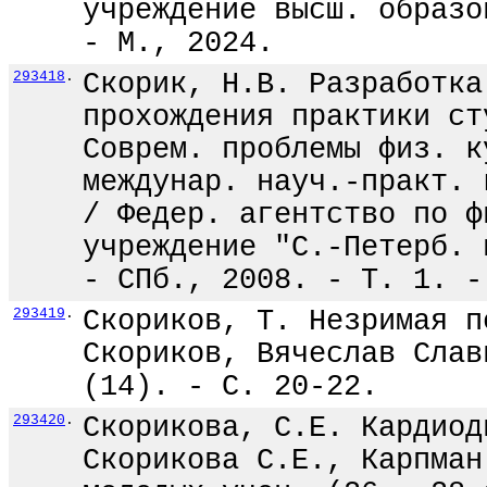
учреждение высш. образо
- М., 2024.
293418
.
Скорик, Н.В. Разработка
прохождения практики ст
Соврем. проблемы физ. к
междунар. науч.-практ. 
/ Федер. агентство по ф
учреждение "С.-Петерб. 
- СПб., 2008. - Т. 1. -
293419
.
Скориков, Т. Незримая п
Скориков, Вячеслав Слав
(14). - С. 20-22.
293420
.
Скорикова, С.Е. Кардиод
Скорикова С.Е., Карпман