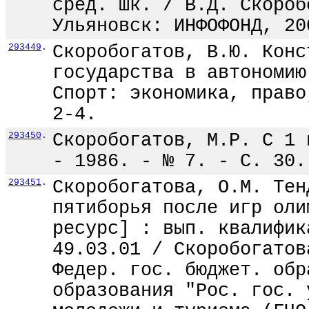
сред. шк. / В.Д. Скороб
Ульяновск: ИНФОФОНД, 20
293449
.
Скоробогатов, В.Ю. Конс
государства в автономию
Спорт: экономика, право
2-4.
293450
.
Скоробогатов, М.Р. С 1 
- 1986. - № 7. - С. 30.
293451
.
Скоробогатова, О.М. Тен
пятиборья после игр оли
ресурс] : вып. квалифик
49.03.01 / Скоробогатов
Федер. гос. бюджет. обр
образования "Рос. гос. 