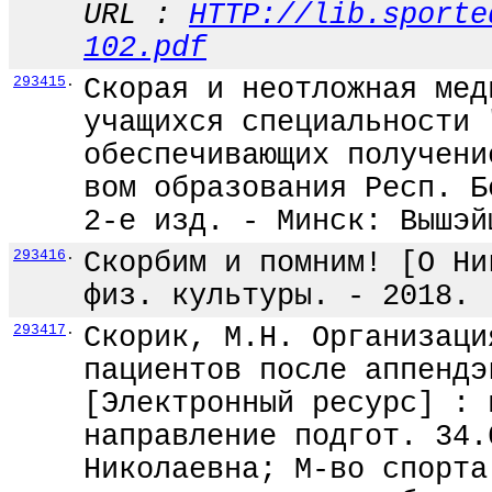
URL :
HTTP://lib.sporte
102.pdf
293415
.
Скорая и неотложная мед
учащихся специальности 
обеспечивающих получени
вом образования Респ. Б
2-е изд. - Минск: Вышэй
293416
.
Скорбим и помним! [О Ни
физ. культуры. - 2018. 
293417
.
Скорик, М.Н. Организаци
пациентов после аппендэ
[Электронный ресурс] : 
направление подгот. 34.
Николаевна; М-во спорта