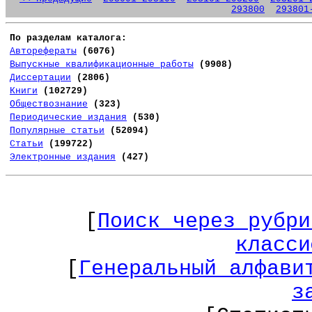
293800
293801
По разделам каталога:
Авторефераты
(6076)
Выпускные квалификационные работы
(9908)
Диссертации
(2806)
Книги
(102729)
Обществознание
(323)
Периодические издания
(530)
Популярные статьи
(52094)
Статьи
(199722)
Электронные издания
(427)
[
Поиск через рубри
класси
[
Генеральный алфави
з