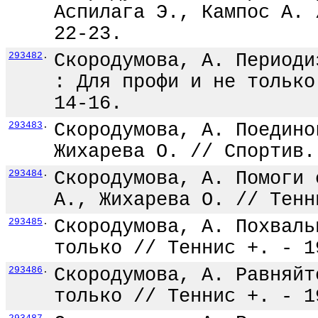
Аспилага Э., Кампос А. 
22-23.
293482
.
Скородумова, А. Периоди
: Для профи и не только
14-16.
293483
.
Скородумова, А. Поедино
Жихарева О. // Спортив.
293484
.
Скородумова, А. Помоги 
А., Жихарева О. // Тенн
293485
.
Скородумова, А. Похваль
только // Теннис +. - 1
293486
.
Скородумова, А. Равняйт
только // Теннис +. - 1