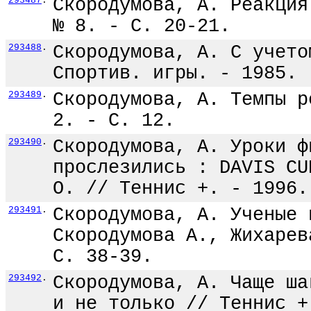
293487
.
Скородумова, А. Реакция
№ 8. - С. 20-21.
293488
.
Скородумова, А. С учето
Спортив. игры. - 1985. 
293489
.
Скородумова, А. Темпы р
2. - С. 12.
293490
.
Скородумова, А. Уроки ф
прослезились : DAVIS CU
О. // Теннис +. - 1996.
293491
.
Скородумова, А. Ученые 
Скородумова А., Жихарев
С. 38-39.
293492
.
Скородумова, А. Чаще ша
и не только // Теннис +