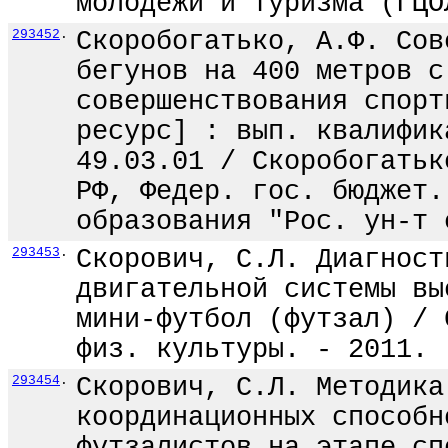
молодежи и туризма (ГЦО
293452
.
Скоробогатько, А.Ф. Сов
бегунов на 400 метров с
совершенствования спорт
ресурс] : вып. квалифик
49.03.01 / Скоробогатьк
РФ, Федер. гос. бюджет.
образования "Рос. ун-т 
293453
.
Скорович, С.Л. Диагност
двигательной системы вы
мини-футбол (футзал) / 
физ. культуры. - 2011. 
293454
.
Скорович, С.Л. Методика
координационных способн