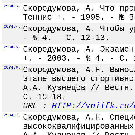
293493
.
Скородумова, А. Что про
Теннис +. - 1995. - № 3
293494
.
Скородумова, А. Чтобы у
- № 4. - С. 12-13.
293495
.
Скородумова, А. Экзамен
+. - 2003. - № 4. - С. 
293496
.
Скородумова, А.Н. Вынос
этапе высшего спортивно
А.А. Кузнецов // Вестн.
С. 15-18.
URL :
HTTP://vniifk.ru/
293497
.
Скородумова, А.Н. Специ
высококвалифицированных