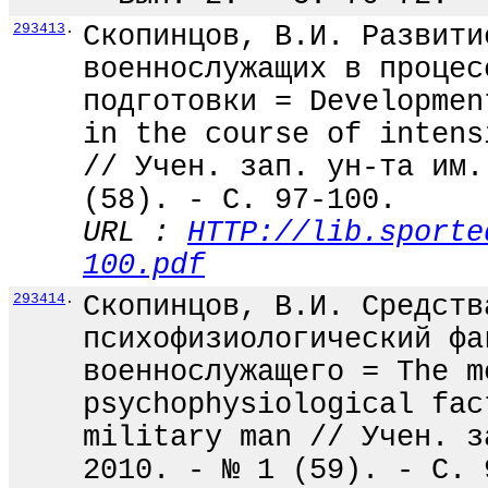
293413
.
Скопинцов, В.И. Развити
военнослужащих в процес
подготовки = Developmen
in the course of intens
// Учен. зап. ун-та им.
(58). - С. 97-100.
URL :
HTTP://lib.sporte
100.pdf
293414
.
Скопинцов, В.И. Средств
психофизиологический фа
военнослужащего = The m
psychophysiological fac
military man // Учен. з
2010. - № 1 (59). - С. 