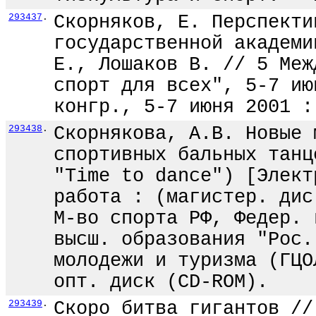
293437
.
Скорняков, Е. Перспекти
государственной академи
Е., Лошаков В. // 5 Меж
спорт для всех", 5-7 ию
конгр., 5-7 июня 2001 :
293438
.
Скорнякова, А.В. Новые 
спортивных бальных танц
"Time to dance") [Элект
работа : (магистер. дис
М-во спорта РФ, Федер. 
высш. образования "Рос.
молодежи и туризма (ГЦО
опт. диск (CD-ROM).
293439
.
Скоро битва гигантов //