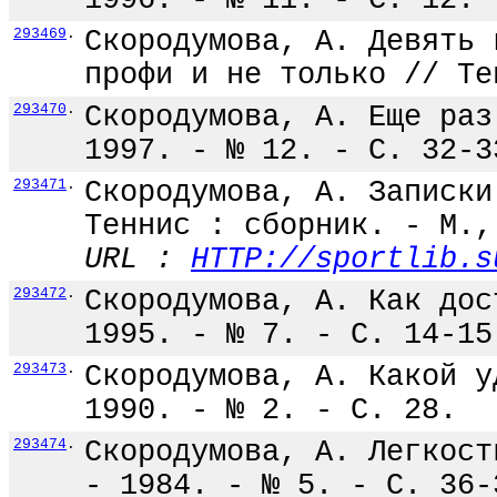
1996. - № 11. - С. 12.
293469
.
Скородумова, А. Девять 
профи и не только // Те
293470
.
Скородумова, А. Еще раз
1997. - № 12. - С. 32-3
293471
.
Скородумова, А. Записки
Теннис : сборник. - М.,
URL :
HTTP://sportlib.s
293472
.
Скородумова, А. Как дос
1995. - № 7. - С. 14-15
293473
.
Скородумова, А. Какой у
1990. - № 2. - С. 28.
293474
.
Скородумова, А. Легкост
- 1984. - № 5. - С. 36-