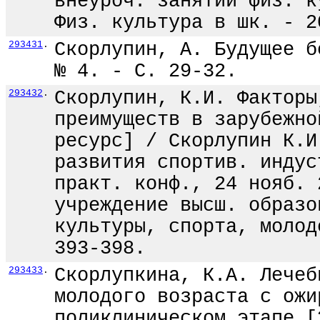
внеуроч. занятий физ. к
Физ. культура в шк. - 2
293431
.
Скорлупин, А. Будущее б
№ 4. - С. 29-32.
293432
.
Скорлупин, К.И. Факторы
преимуществ в зарубежно
ресурс] / Скорлупин К.И
развития спортив. индус
практ. конф., 24 нояб. 
учреждение высш. образо
культуры, спорта, молод
393-398.
293433
.
Скорлупкина, К.А. Лечеб
молодого возраста с ожи
поликлиническом этапе [