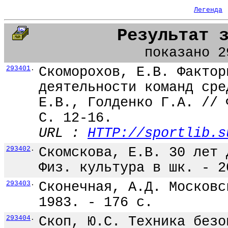
Легенда
Результат 
показано 2
293401
.
Скоморохов, Е.В. Фактор
деятельности команд сре
Е.В., Голденко Г.А. // 
С. 12-16.
URL :
HTTP://sportlib.s
293402
.
Скомскова, Е.В. 30 лет 
Физ. культура в шк. - 2
293403
.
Сконечная, А.Д. Московс
1983. - 176 с.
293404
.
Скоп, Ю.С. Техника безо