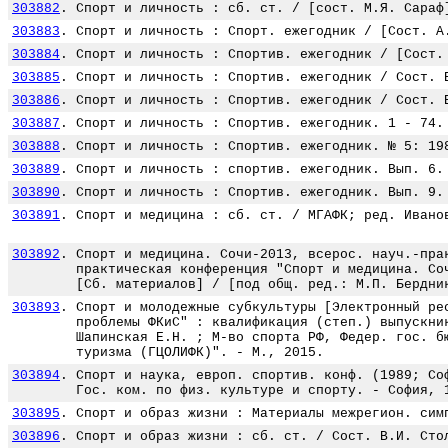
303882
.
Спорт и личность : сб. ст. / [сост. М.Я. Сараф
303883
.
Спорт и личность : Спорт. ежегодник / [Сост. А
303884
.
Спорт и личность : Спортив. ежегодник / [Сост.
303885
.
Спорт и личность : Спортив. ежегодник / Сост. 
303886
.
Спорт и личность : Спортив. ежегодник / Сост. 
303887
.
Спорт и личность : Спортив. ежегодник. 1 - 74.
303888
.
Спорт и личность : Спортив. ежегодник. № 5: 19
303889
.
Спорт и личность : спортив. ежегодник. Вып. 6.
303890
.
Спорт и личность : Спортив. ежегодник. Вып. 9.
303891
.
Спорт и медицина : сб. ст. / МГАФК; ред. Ивано
303892
.
Спорт и медицина. Сочи-2013, всерос. науч.-пра
практическая конференция "Спорт и медицина. Со
[Сб. материалов] / [под общ. ред.: М.П. Бердни
303893
.
Спорт и молодежные субкультуры [Электронный ре
проблемы ФКиС" : квалификация (степ.) выпускни
Шапинская Е.Н. ; М-во спорта РФ, Федер. гос. б
туризма (ГЦОЛИФК)". - М., 2015.
303894
.
Спорт и наука, европ. спортив. конф. (1989; Со
Гос. ком. по физ. культуре и спорту. - София, 
303895
.
Спорт и образ жизни : Материалы межрегион. сим
303896
.
Спорт и образ жизни : сб. ст. / Сост. В.И. Сто