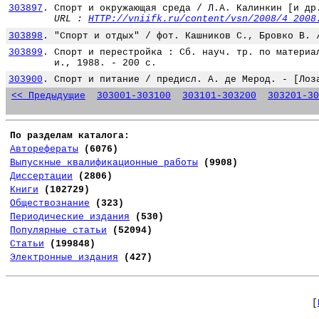
303897
.
Спорт и окружающая среда / Л.А. Калинкин [и др
URL :
HTTP://vniifk.ru/content/vsn/2008/4_2008
303898
.
"Спорт и отдых" / фот. Кашников С., Бровко В. 
303899
.
Спорт и перестройка : Сб. науч. тр. по материа
и., 1988. - 200 с.
303900
.
Спорт и питание / предисл. А. де Мерод. - [Лоз
<< Предыдущие
303001-303100
303101-303200
303201-30
По разделам каталога:
Авторефераты
(6076)
Выпускные квалификационные работы
(9908)
Диссертации
(2806)
Книги
(102729)
Обществознание
(323)
Периодические издания
(530)
Популярные статьи
(52094)
Статьи
(199848)
Электронные издания
(427)
[