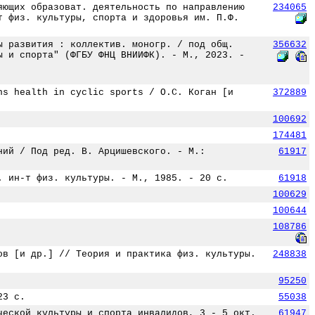
яющих образоват. деятельность по направлению
234065
т физ. культуры, спорта и здоровья им. П.Ф.
ы развития : коллектив. моногр. / под общ.
356632
ы и спорта" (ФГБУ ФНЦ ВНИИФК). - М., 2023. -
ns health in cyclic sports / О.С. Коган [и
372889
100692
174481
ний / Под ред. В. Арцишевского. - М.:
61917
. ин-т физ. культуры. - М., 1985. - 20 с.
61918
100629
100644
108786
ов [и др.] // Теория и практика физ. культуры.
248838
95250
23 с.
55038
ческой культуры и спорта инвалидов, 3 - 5 окт.
61947