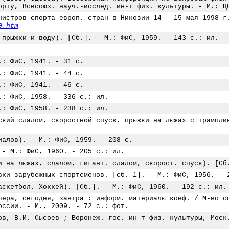
орту, Всесоюз. науч.-исслед. ин-т физ. культуры. - М.: Ц
нистров спорта европ. стран в Никозии 14 - 15 мая 1998 г
0.htm
 прыжки и воду). [Сб.]. - М.: ФиС, 1959. - 143 с.: ил.
.: ФиС, 1941. - 31 с.
.: ФиС, 1941. - 44 с.
.: ФиС, 1941. - 46 с.
.: ФиС, 1958. - 336 с.: ил.
.: ФиС, 1958. - 238 с.: ил.
ский слалом, скоростной спуск, прыжки на лыжах с трампли
иалов). - М.: ФиС, 1959. - 208 с.
 - М.: ФиС, 1960. - 205 с.: ил.
и на лыжах, слалом, гигант. слалом, скорост. спуск). [Сб
вки зарубежных спортсменов. [сб. 1]. - М.: ФиС, 1956. - 
аскетбол. Хоккей). [Сб.]. - М.: ФиС, 1960. - 192 с.: ил.
чера, сегодня, завтра : информ. материалы конф. / М-во с
оссии. - М., 2009. - 72 с.: фот.
ов, В.И. Сысоев ; Воронеж. гос. ин-т физ. культуры, Моск