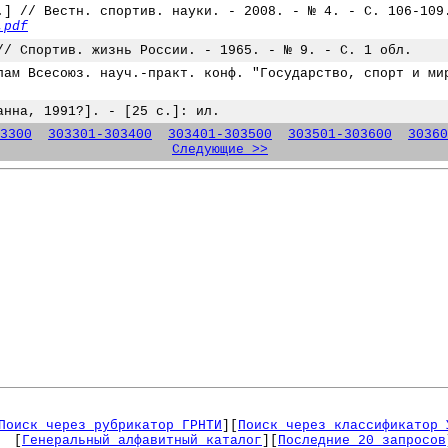
.] // Вестн. спортив. науки. - 2008. - № 4. - С. 106-109
.pdf
// Спортив. жизнь России. - 1965. - № 9. - С. 1 обл.
лам Всесоюз. науч.-практ. конф. "Государство, спорт и ми
анна, 1991?]. - [25 с.]: ил.
3300
303301-303400
303401-303500
303501-303600
30360
Следующие >>
Поиск через рубрикатор ГРНТИ
][
Поиск через классификатор 
[
Генеральный алфавитный каталог
][
Последние 20 запросов