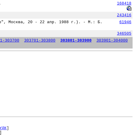
.
168418
243416
р", Москва, 20 - 22 апр. 1988 г.). - М.: Б.
61946
346505
1-303700
303701-303800
303801-303900
303901-304000
УДК
]
]