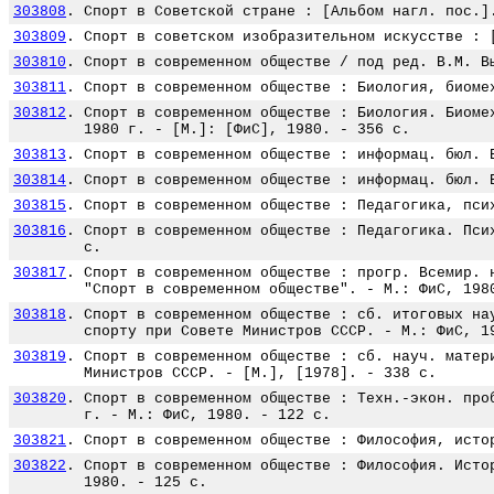
303808
.
Спорт в Советской стране : [Альбом нагл. пос.]
303809
.
Спорт в советском изобразительном искусстве : 
303810
.
Спорт в современном обществе / под ред. В.М. В
303811
.
Спорт в современном обществе : Биология, биоме
303812
.
Спорт в современном обществе : Биология. Биоме
1980 г. - [М.]: [ФиС], 1980. - 356 с.
303813
.
Спорт в современном обществе : информац. бюл. 
303814
.
Спорт в современном обществе : информац. бюл. 
303815
.
Спорт в современном обществе : Педагогика, пси
303816
.
Спорт в современном обществе : Педагогика. Пси
с.
303817
.
Спорт в современном обществе : прогр. Всемир. 
"Спорт в современном обществе". - М.: ФиС, 198
303818
.
Спорт в современном обществе : сб. итоговых на
спорту при Совете Министров СССР. - М.: ФиС, 1
303819
.
Спорт в современном обществе : сб. науч. матер
Министров СССР. - [М.], [1978]. - 338 с.
303820
.
Спорт в современном обществе : Техн.-экон. про
г. - М.: ФиС, 1980. - 122 с.
303821
.
Спорт в современном обществе : Философия, исто
303822
.
Спорт в современном обществе : Философия. Исто
1980. - 125 с.