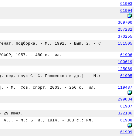
61903
61904
369700
257232
370255
темат. подборка. - М., 1991. - Вып. 2. - С.
151505
РСФСР, 1957. - 480 с.: ил.
61906
100619
125069
д. пед. наук С. С. Грошенков и др.]. - М.:
61905
]. - М.: Сов. спорт, 2003. - 256 с.: ил.
119487
299034
61907
- 29 июня.
322186
. А... - М.: Б. и., 1914. - 383 с.: ил.
61908
61909