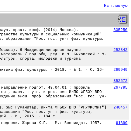
На главную
науч.-практ. конф. (2014; Москва).
305250
транстве культуры и социальных коммуникаций"
ф. образования "Рос. гос. ун-т физ. культуры,
Москва). 6 Междисциплинарная научно-
252842
 материалы / под общ. ред. И.М. Быховской ; М-
ультуры, спорта, молодежи и туризма
актика физ. культуры. - 2018. - № 1. - С. 16-
269949
352572
 направление подгот. 49.04.01 : профиль
267795
 оч., заоч. : утв. и рек. эмс ИНПО ФГБОУ ВПО
еждение высш. проф. образования "Рос. гос. ун-
д. эмс Гуманитар. ин-та ФГБОУ ВПО "РГУФКСМиТ"]
248457
разования "Рос. гос. ун-т физ. культуры,
ций. - М., 2015. - 184 с.
 подполк. Жарова К.П. - М.: Воениздат, 1957. -
61899