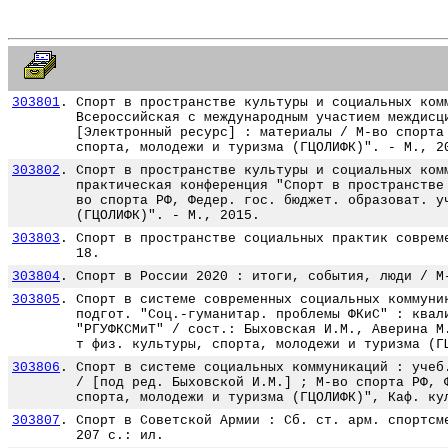
303801
.
Спорт в пространстве культуры и социальных ком
Всероссийская с международным участием междисц
[Электронный ресурс] : материалы / М-во спорта
спорта, молодежи и туризма (ГЦОЛИФК)". - М., 2
303802
.
Спорт в пространстве культуры и социальных ком
практическая конференция "Спорт в пространстве
во спорта РФ, Федер. гос. бюджет. образоват. у
(ГЦОЛИФК)". - М., 2015.
303803
.
Спорт в пространстве социальных практик соврем
18.
303804
.
Спорт в России 2020 : итоги, события, люди / М
303805
.
Спорт в системе современных социальных коммуни
подгот. "Соц.-гуманитар. проблемы ФКиС" : квал
"РГУФКСМиТ" / сост.: Быховская И.М., Аверина М
т физ. культуры, спорта, молодежи и туризма (Г
303806
.
Спорт в системе социальных коммуникаций : учеб
/ [под ред. Быховской И.М.] ; М-во спорта РФ, 
спорта, молодежи и туризма (ГЦОЛИФК)", Каф. ку
303807
.
Спорт в Советской Армии : Сб. ст. арм. спортсм
207 с.: ил.