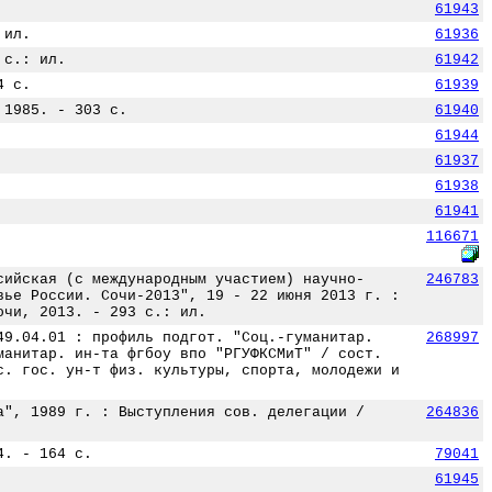
61943
 ил.
61936
 с.: ил.
61942
4 с.
61939
 1985. - 303 с.
61940
61944
61937
61938
61941
116671
сийская (с международным участием) научно-
246783
вье России. Сочи-2013", 19 - 22 июня 2013 г. :
очи, 2013. - 293 с.: ил.
49.04.01 : профиль подгот. "Соц.-гуманитар.
268997
манитар. ин-та фгбоу впо "РГУФКСМиТ" / сост.
с. гос. ун-т физ. культуры, спорта, молодежи и
а", 1989 г. : Выступления сов. делегации /
264836
4. - 164 с.
79041
61945