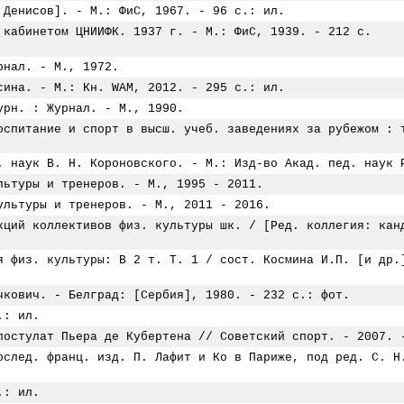
 Денисов]. - М.: ФиС, 1967. - 96 с.: ил.
 кабинетом ЦНИИФК. 1937 г. - М.: ФиС, 1939. - 212 с.
рнал. - М., 1972.
сина. - М.: Кн. WAM, 2012. - 295 с.: ил.
урн. : Журнал. - М., 1990.
оспитание и спорт в высш. учеб. заведениях за рубежом : 
. наук В. Н. Короновского. - М.: Изд-во Акад. пед. наук 
льтуры и тренеров. - М., 1995 - 2011.
ультуры и тренеров. - М., 2011 - 2016.
кций коллективов физ. культуры шк. / [Ред. коллегия: кан
я физ. культуры: В 2 т. Т. 1 / сост. Космина И.П. [и др.
чкович. - Белград: [Сербия], 1980. - 232 с.: фот.
.: ил.
постулат Пьера де Кубертена // Советский спорт. - 2007. 
ослед. франц. изд. П. Лафит и Ко в Париже, под ред. С. Н
.: ил.