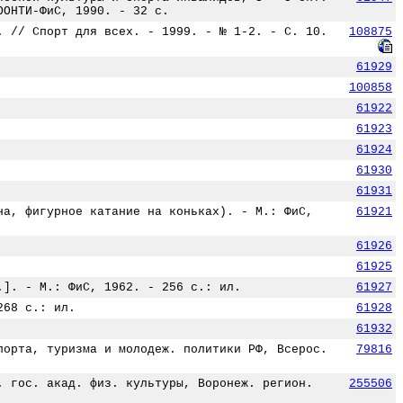
ООНТИ-ФиС, 1990. - 32 с.
. // Спорт для всех. - 1999. - № 1-2. - С. 10.
108875
61929
100858
61922
61923
61924
61930
61931
на, фигурное катание на коньках). - М.: ФиС,
61921
61926
61925
.]. - М.: ФиС, 1962. - 256 с.: ил.
61927
268 с.: ил.
61928
61932
порта, туризма и молодеж. политики РФ, Всерос.
79816
. гос. акад. физ. культуры, Воронеж. регион.
255506