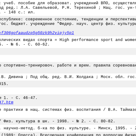
: учеб. пособие для образоват. учреждений ВПО, осуществл
од ред.: Л.А. Савельевой, Р.Н. Терехиной ; Нац. гос. ун-
. - 148 с.: ил.
еспублике: современное состояние, тенденции и перспектив
гос. бюджет. учреждение "Федер. науч. центр физ. культур
=f306gofaaudzp5g50zk9h2vipjy5p1
клических видах спорта = High performance sport and wome
5. - № 6. - С. 60-62.
о спортивно-тренировоч. работе и врем. правила соревнова
.В. Дивина ; Под общ. ред. В.И. Жолдака ; Моск. обл. гос
015.
№ 1. - С. 46-47.
47.htm
е практики в нац. системах физ. воспитания / В.А. Таймаз
/ Физ. культура в шк. - 1998. - № 2. - С. 80-82.
. научно-метод. б-ка по физ. культуре. - Минск, 1995. - 
 (1989; Одесса). Всесоюзная конференция по вопросам физи