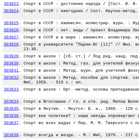
303823
.
Спорт в СССР - достояние народа / [Сост. В. В.
303824
.
Спорт в СССР : ежегодник / Сост. Научно-метод.
303825
.
Спорт в СССР : ежемесяч. иллюстрир. журн. : Жу
303826
.
Спорт в СССР : лет. виды / проект Владимира Ли
303827
.
Спорт в СССР и в мире : ежемесяч. иллюстрир. ж
303828
.
Спорт в университете "Париж-Юг (11)" // Физ. в
23-30.
303829
.
Спорт в школе : [сб. ст.] / Под ред. канд. пед
303830
.
Спорт в школе : Метод. газ. для учителей физку
303831
.
Спорт в школе : Метод. журн. для учителей физк
303832
.
Спорт в школе : Метод. пособие для спортив. се
ФиС, 1959. - 519 с.: ил.
303833
.
Спорт в школе : Орг.-метод. основы преподавани
303834
.
Спорт в Югославии / гл. и отв. ред. Милош Вели
303835
.
Спорт в Якутии. - Якутск: Б. и., 1960. - 120 с
303836
.
Спорт вне политики? : наши звезды опровергают 
303837
.
Спорт во всех видах / Пер. М. М. Тверского с п
303838
.
Спорт всегда и везде. - М.: ФиС, 1970. - 237 с