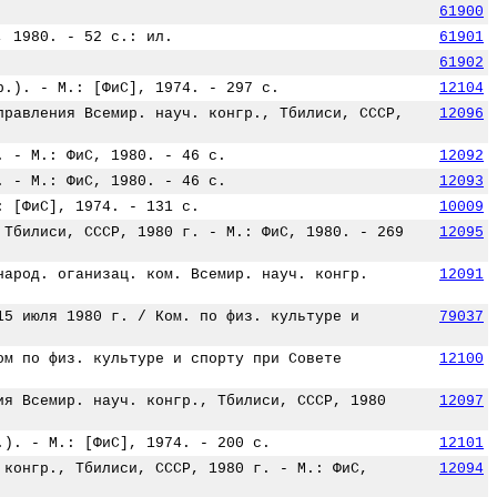
61900
, 1980. - 52 с.: ил.
61901
61902
р.). - М.: [ФиС], 1974. - 297 с.
12104
правления Всемир. науч. конгр., Тбилиси, СССР,
12096
. - М.: ФиС, 1980. - 46 с.
12092
. - М.: ФиС, 1980. - 46 с.
12093
: [ФиС], 1974. - 131 с.
10009
 Тбилиси, СССР, 1980 г. - М.: ФиС, 1980. - 269
12095
народ. оганизац. ком. Всемир. науч. конгр.
12091
15 июля 1980 г. / Ком. по физ. культуре и
79037
ом по физ. культуре и спорту при Совете
12100
ия Всемир. науч. конгр., Тбилиси, СССР, 1980
12097
.). - М.: [ФиС], 1974. - 200 с.
12101
 конгр., Тбилиси, СССР, 1980 г. - М.: ФиС,
12094