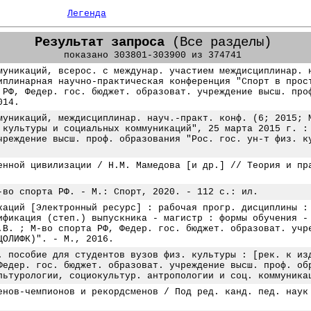
Легенда
Результат запроса
(Все разделы)
показано 303801-303900 из 374741
муникаций, всерос. с междунар. участием междисциплинар. 
иплинарная научно-практическая конференция "Спорт в прос
 РФ, Федер. гос. бюджет. образоват. учреждение высш. про
014.
муникаций, междисциплинар. науч.-практ. конф. (6; 2015; 
 культуры и социальных коммуникаций", 25 марта 2015 г. :
чреждение высш. проф. образования "Рос. гос. ун-т физ. к
енной цивилизации / Н.М. Мамедова [и др.] // Теория и пр
-во спорта РФ. - М.: Спорт, 2020. - 112 с.: ил.
каций [Электронный ресурс] : рабочая прогр. дисциплины :
ификация (степ.) выпускника - магистр : формы обучения -
.В. ; М-во спорта РФ, Федер. гос. бюджет. образоват. учр
ЦОЛИФК)". - М., 2016.
. пособие для студентов вузов физ. культуры : [рек. к из
Федер. гос. бюджет. образоват. учреждение высш. проф. об
льтурологии, социокультур. антропологии и соц. коммуника
енов-чемпионов и рекордсменов / Под ред. канд. пед. наук