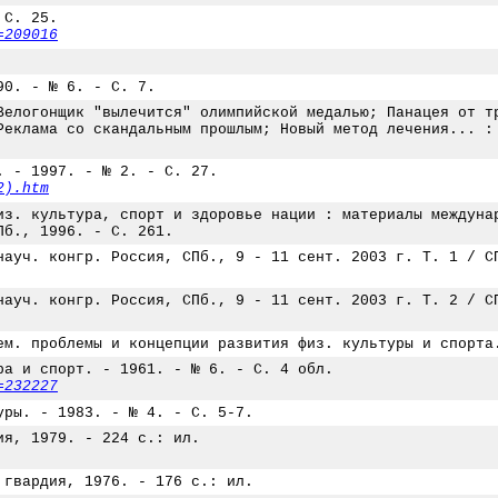
 С. 25.
=209016
90. - № 6. - С. 7.
Велогонщик "вылечится" олимпийской медалью; Панацея от т
Реклама со скандальным прошлым; Новый метод лечения... :
. - 1997. - № 2. - С. 27.
2).htm
из. культура, спорт и здоровье нации : материалы междуна
Пб., 1996. - С. 261.
науч. конгр. Россия, СПб., 9 - 11 сент. 2003 г. Т. 1 / С
науч. конгр. Россия, СПб., 9 - 11 сент. 2003 г. Т. 2 / С
ем. проблемы и концепции развития физ. культуры и спорта
ра и спорт. - 1961. - № 6. - С. 4 обл.
=232227
уры. - 1983. - № 4. - С. 5-7.
ия, 1979. - 224 с.: ил.
 гвардия, 1976. - 176 с.: ил.