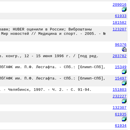
209016
61933
181582
равм; HUBER оценили в России; Виброштаны
123207
 Мир новостей // Медицина и спорт. - 2005. - №
96376
р. конгр., 12 - 15 июня 1996 г. / [под ред.
283782
ПбГАФК им. П.Ф. Лесгафта. - СПб.: [Олимп-СПб],
15349
ПбГАФК им. П.Ф. Лесгафта. - СПб.: [Олимп-СПб],
15497
. - Челябинск, 1997. - Ч. 2. - С. 91-94.
151803
232227
132307
61935
61934