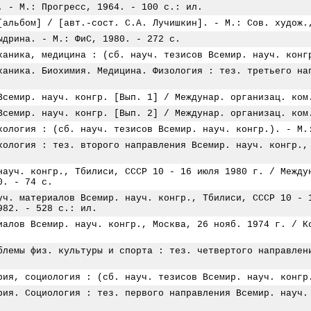
. - М.: Прогресс, 1964. - 100 с.: ил.
[альбом] / [авт.-сост. С.А. Лучишкин]. - М.: Сов. худож.
ыдрина. - М.: ФиС, 1980. - 272 с.
ханика, медицина : (сб. науч. тезисов Всемир. науч. конг
ханика. Биохимия. Медицина. Физология : тез. третьего на
Всемир. науч. конгр. [Вып. 1] / Междунар. организац. ком
Всемир. науч. конгр. [Вып. 2] / Междунар. организац. ком
хология : (сб. науч. тезисов Всемир. науч. конгр.). - М.
хология : тез. второго направления Всемир. науч. конгр.,
науч. конгр., Тбилиси, СССР 10 - 16 июля 1980 г. / Между
0. - 74 с.
уч. материалов Всемир. науч. конгр., Тбилиси, СССР 10 - 
982. - 528 с.: ил.
иалов Всемир. науч. конгр., Москва, 26 нояб. 1974 г. / К
блемы физ. культуры и спорта : тез. четвертого направлен
рия, социология : (сб. науч. тезисов Всемир. науч. конгр
рия. Социология : тез. первого направления Всемир. науч.