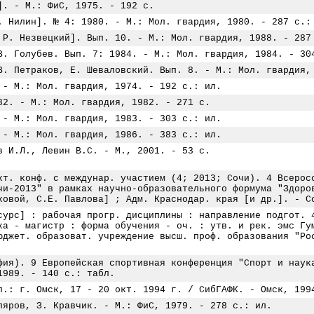
]. - М.: ФиС, 1975. - 192 с.
. Нилин]. № 4: 1980. - М.: Мол. гвардия, 1980. - 287 с.:
 Р. Незвецкий]. Вып. 10. - М.: Мол. гвардия, 1988. - 287
В. Голубев. Вып. 7: 1984. - М.: Мол. гвардия, 1984. - 30
В. Петраков, Е. Шеваловский. Вып. 8. - М.: Мол. гвардия,
 - М.: Мол. гвардия, 1974. - 192 с.: ил.
82. - М.: Мол. гвардия, 1982. - 271 с.
 - М.: Мол. гвардия, 1983. - 303 с.: ил.
 - М.: Мол. гвардия, 1986. - 383 с.: ил.
в И.Л., Левин В.С. - М., 2001. - 53 с.
кт. конф. с междунар. участием (4; 2013; Сочи). 4 Всерос
чи-2013" в рамках научно-образовательного формума "Здоро
ковой, С.Е. Павлова] ; Адм. Краснодар. края [и др.]. - С
сурс] : рабочая прогр. дисциплины : направление подгот. 
ка - магистр : форма обучения - оч. : утв. и рек. эмс Гу
юджет. образоват. учреждение высш. проф. образования "Ро
фия). 9 Европейская спортивная конференция "Спорт и наук
1989. - 140 с.: табл.
п.: г. Омск, 17 - 20 окт. 1994 г. / СибГАФК. - Омск, 199
ляров, З. Кравчик. - М.: ФиС, 1979. - 278 с.: ил.