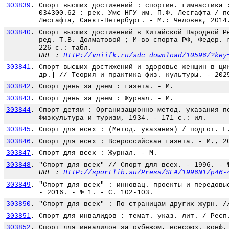
303839
.
Спорт высших достижений : спортив. гимнастика 
034300.62 : рек. Умс НГУ им. П.Ф. Лесгафта / п
Лесгафта, Санкт-Петербург. - М.: Человек, 2014
303840
.
Спорт высших достижений в Китайской Народной Р
ред. Т.В. Долматовой ; М-во спорта РФ, Федер. 
226 с.: табл.
URL :
HTTP://vniifk.ru/sdc_download/10596/?key
303841
.
Спорт высших достижений и здоровье женщин в ци
др.] // Теория и практика физ. культуры. - 202
303842
.
Спорт день за днем : газета. - М.
303843
.
Спорт день за днем : Журнал. - М.
303844
.
Спорт детям : Организационно-метод. указания п
Физкультура и туризм, 1934. - 171 с.: ил.
303845
.
Спорт для всех : (Метод. указания) / подгот. Г
303846
.
Спорт для всех : Всероссийская газета. - М., 2
303847
.
Спорт для всех : Журнал. - М.
303848
.
"Спорт для всех" // Спорт для всех. - 1996. - 
URL :
HTTP://sportlib.su/Press/SFA/1996N1/p46-
303849
.
"Спорт для всех" : инновац. проекты и передовы
- 2016. - № 1. - С. 102-103.
303850
.
"Спорт для всех" : По страницам других журн. /
303851
.
Спорт для инвалидов : темат. указ. лит. / Респ
303852
.
Спорт для инвалидов за рубежом, всесоюз. конф.