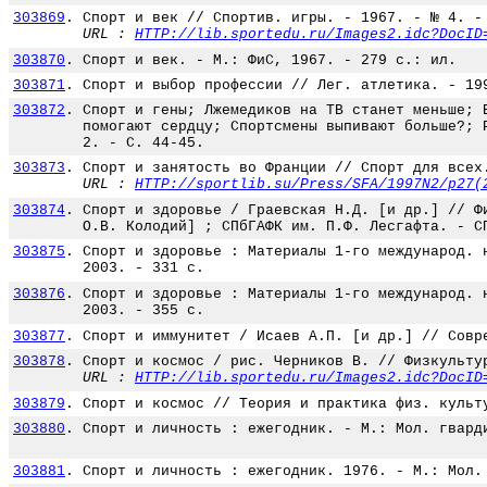
303869
.
Спорт и век // Спортив. игры. - 1967. - № 4. -
URL :
HTTP://lib.sportedu.ru/Images2.idc?DocID
303870
.
Спорт и век. - М.: ФиС, 1967. - 279 с.: ил.
303871
.
Спорт и выбор профессии // Лег. атлетика. - 19
303872
.
Спорт и гены; Лжемедиков на ТВ станет меньше; 
помогают сердцу; Спортсмены выпивают больше?; 
2. - С. 44-45.
303873
.
Спорт и занятость во Франции // Спорт для всех
URL :
HTTP://sportlib.su/Press/SFA/1997N2/p27(
303874
.
Спорт и здоровье / Граевская Н.Д. [и др.] // Ф
О.В. Колодий] ; СПбГАФК им. П.Ф. Лесгафта. - С
303875
.
Спорт и здоровье : Материалы 1-го международ. 
2003. - 331 с.
303876
.
Спорт и здоровье : Материалы 1-го международ. 
2003. - 355 с.
303877
.
Спорт и иммунитет / Исаев А.П. [и др.] // Совр
303878
.
Спорт и космос / рис. Черников В. // Физкульту
URL :
HTTP://lib.sportedu.ru/Images2.idc?DocID
303879
.
Спорт и космос // Теория и практика физ. культ
303880
.
Спорт и личность : ежегодник. - М.: Мол. гвард
303881
.
Спорт и личность : ежегодник. 1976. - М.: Мол.