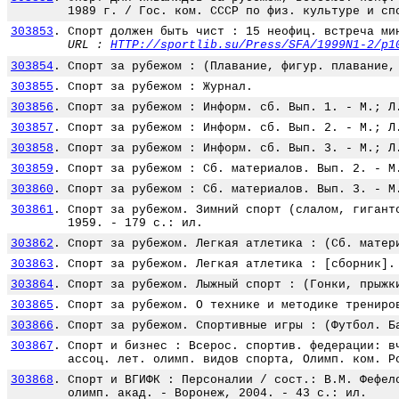
1989 г. / Гос. ком. СССР по физ. культуре и сп
303853
.
Спорт должен быть чист : 15 неофиц. встреча ми
URL :
HTTP://sportlib.su/Press/SFA/1999N1-2/p1
303854
.
Спорт за рубежом : (Плавание, фигур. плавание,
303855
.
Спорт за рубежом : Журнал.
303856
.
Спорт за рубежом : Информ. сб. Вып. 1. - М.; Л
303857
.
Спорт за рубежом : Информ. сб. Вып. 2. - М.; Л
303858
.
Спорт за рубежом : Информ. сб. Вып. 3. - М.; Л
303859
.
Спорт за рубежом : Сб. материалов. Вып. 2. - М
303860
.
Спорт за рубежом : Сб. материалов. Вып. 3. - М
303861
.
Спорт за рубежом. Зимний спорт (слалом, гигант
1959. - 179 с.: ил.
303862
.
Спорт за рубежом. Легкая атлетика : (Сб. матер
303863
.
Спорт за рубежом. Легкая атлетика : [сборник].
303864
.
Спорт за рубежом. Лыжный спорт : (Гонки, прыжк
303865
.
Спорт за рубежом. О технике и методике трениро
303866
.
Спорт за рубежом. Спортивные игры : (Футбол. Б
303867
.
Спорт и бизнес : Всерос. спортив. федерации: в
ассоц. лет. олимп. видов спорта, Олимп. ком. Р
303868
.
Спорт и ВГИФК : Персоналии / сост.: В.М. Фефел
олимп. акад. - Воронеж, 2004. - 43 с.: ил.