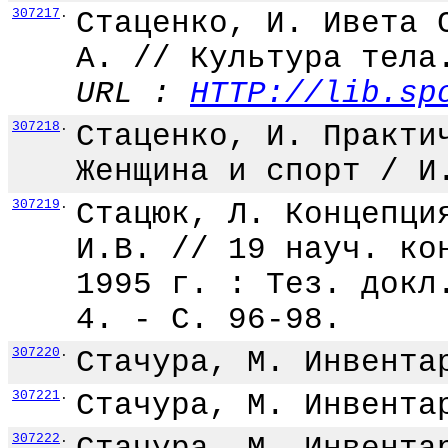
307217
.
Стаценко, И. Ивета 
А. // Культура тела
URL :
HTTP://lib.sp
307218
.
Стаценко, И. Практи
Женщина и спорт / И
307219
.
Стацюк, Л. Концепци
И.В. // 19 науч. ко
1995 г. : Тез. докл
4. - С. 96-98.
307220
.
Стачура, М. Инвента
307221
.
Стачура, М. Инвента
307222
.