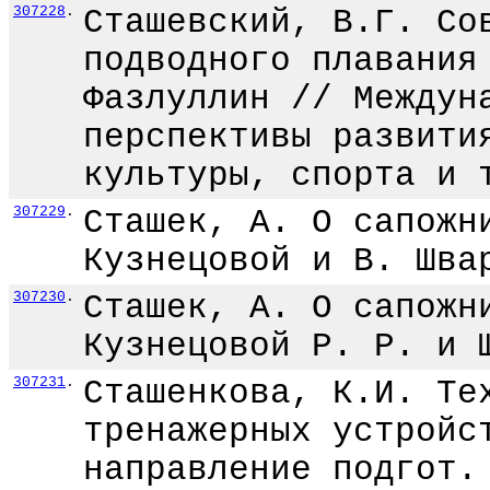
307228
.
Сташевский, В.Г. Со
подводного плавания
Фазлуллин // Междун
перспективы развити
культуры, спорта и 
307229
.
Сташек, А. О сапожн
Кузнецовой и В. Шва
307230
.
Сташек, А. О сапожн
Кузнецовой Р. Р. и 
307231
.
Сташенкова, К.И. Те
тренажерных устройс
направление подгот.