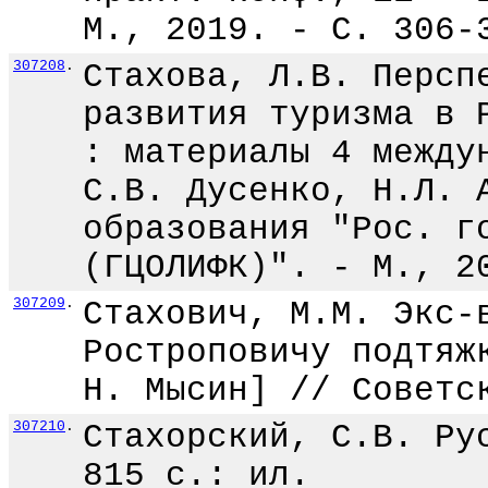
М., 2019. - С. 306-
307208
.
Стахова, Л.В. Персп
развития туризма в 
: материалы 4 между
С.В. Дусенко, Н.Л. 
образования "Рос. г
(ГЦОЛИФК)". - М., 2
307209
.
Стахович, М.М. Экс-
Ростроповичу подтяж
Н. Мысин] // Советс
307210
.
Стахорский, С.В. Ру
815 с.: ил.