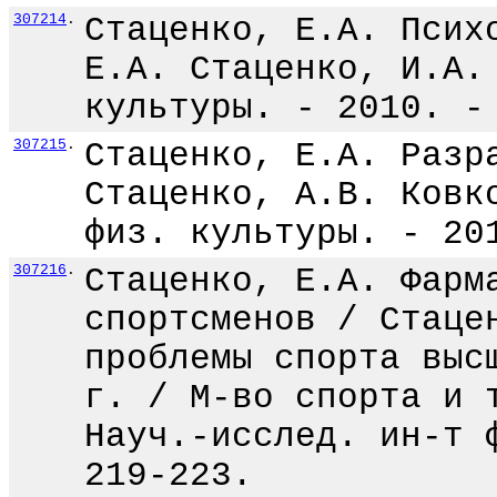
307214
.
Стаценко, Е.А. Псих
Е.А. Стаценко, И.А.
культуры. - 2010. -
307215
.
Стаценко, Е.А. Разр
Стаценко, А.В. Ковк
физ. культуры. - 20
307216
.
Стаценко, Е.А. Фарм
спортсменов / Стаце
проблемы спорта выс
г. / М-во спорта и 
Науч.-исслед. ин-т 
219-223.