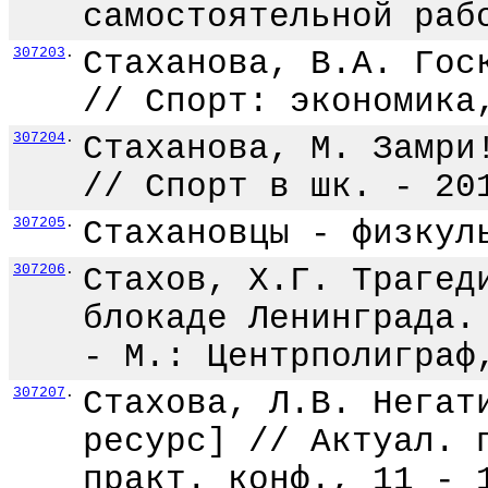
самостоятельной раб
307203
.
Стаханова, В.А. Гос
// Спорт: экономика
307204
.
Стаханова, М. Замри
// Спорт в шк. - 20
307205
.
Стахановцы - физкул
307206
.
Стахов, Х.Г. Трагед
блокаде Ленинграда.
- М.: Центрполиграф
307207
.
Стахова, Л.В. Негат
ресурс] // Актуал. 
практ. конф., 11 - 