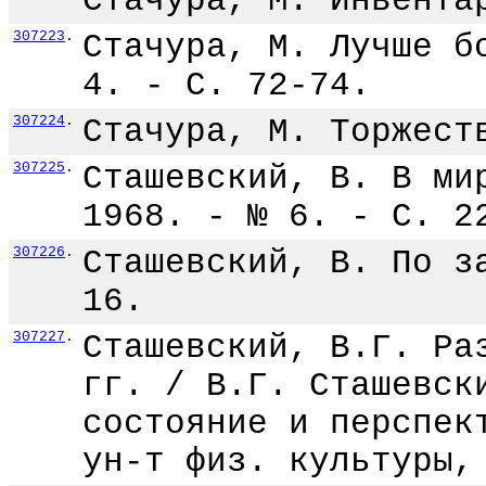
Стачура, М. Инвента
307223
.
Стачура, М. Лучше б
4. - С. 72-74.
307224
.
Стачура, М. Торжест
307225
.
Сташевский, В. В ми
1968. - № 6. - С. 2
307226
.
Сташевский, В. По з
16.
307227
.
Сташевский, В.Г. Ра
гг. / В.Г. Сташевск
состояние и перспек
ун-т физ. культуры,