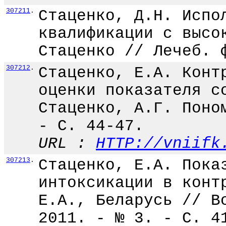
307211
.
Стаценко, Д.Н. Испо
квалификации с высо
Стаценко // Лечеб. 
307212
.
Стаценко, Е.А. Конт
оценки показателя с
Стаценко, А.Г. Поно
- С. 44-47.
URL :
HTTP://vniifk
307213
.
Стаценко, Е.А. Пока
интоксикации в конт
Е.А., Беларусь // В
2011. - № 3. - С. 4