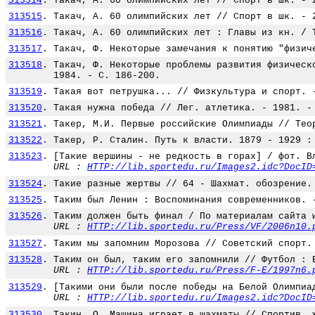
313514
.
Такач, А. 60 олимпийских лет // Спорт в шк. - 
313515
.
Такач, А. 60 олимпийских лет // Спорт в шк. - 
313516
.
Такач, А. 60 олимпийских лет : Главы из кн. / 
313517
.
Такач, Ф. Некоторые замечания к понятию "физич
313518
.
Такач, Ф. Некоторые проблемы развития физическ
1984. - С. 186-200.
313519
.
Такая вот петрушка... // Физкультура и спорт. 
313520
.
Такая нужна победа // Лег. атлетика. - 1981. -
313521
.
Такер, М.И. Первые российские Олимпиады // Тео
313522
.
Такер, Р. Сталин. Путь к власти. 1879 - 1929 :
313523
.
[Такие вершины - не редкость в горах] / фот. В
URL :
HTTP://lib.sportedu.ru/Images2.idc?DocID
313524
.
Такие разные жертвы // 64 - Шахмат. обозрение.
313525
.
Таким был Ленин : Воспоминания современников. 
313526
.
Таким должен быть финал / По материалам сайта 
URL :
HTTP://lib.sportedu.ru/Press/VF/2006n10.
313527
.
Таким мы запомним Морозова // Советский спорт.
313528
.
Таким он был, таким его запомнили // Футбол : 
URL :
HTTP://lib.sportedu.ru/Press/F-E/1997n6.
313529
.
[Такими они были после победы на Белой Олимпиа
URL :
HTTP://lib.sportedu.ru/Images2.idc?DocID
313530
.
Такин, О. Машина играет в шахматы // Спортив. 