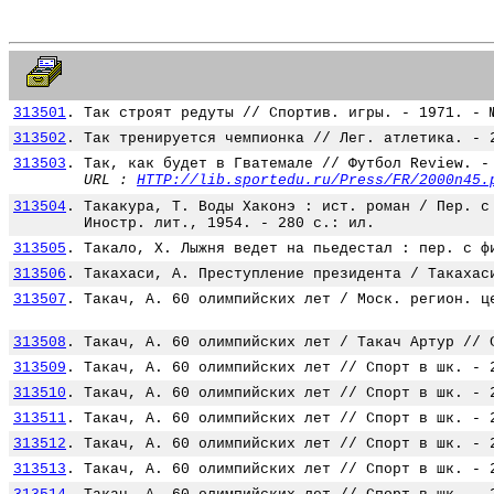
313501
.
Так строят редуты // Спортив. игры. - 1971. - 
313502
.
Так тренируется чемпионка // Лег. атлетика. - 
313503
.
Так, как будет в Гватемале // Футбол Review. -
URL :
HTTP://lib.sportedu.ru/Press/FR/2000n45.
313504
.
Такакура, Т. Воды Хаконэ : ист. роман / Пер. с
Иностр. лит., 1954. - 280 с.: ил.
313505
.
Такало, Х. Лыжня ведет на пьедестал : пер. с ф
313506
.
Такахаси, А. Преступление президента / Такахас
313507
.
Такач, А. 60 олимпийских лет / Моск. регион. ц
313508
.
Такач, А. 60 олимпийских лет / Такач Артур // 
313509
.
Такач, А. 60 олимпийских лет // Спорт в шк. - 
313510
.
Такач, А. 60 олимпийских лет // Спорт в шк. - 
313511
.
Такач, А. 60 олимпийских лет // Спорт в шк. - 
313512
.
Такач, А. 60 олимпийских лет // Спорт в шк. - 
313513
.
Такач, А. 60 олимпийских лет // Спорт в шк. - 