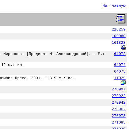
На главную
210259
109960
161823
. Миронова. [Предисл. М. Александровой]. - М.:
64072
112 с.: ил.
64074
64075
лимпия Пресс, 2001. - 319 с.: ил.
11029
270997
270922
270942
270962
270978
271085