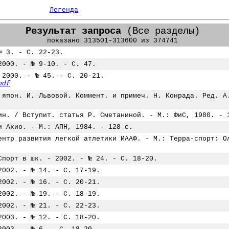
Легенда
Результат запроса
(Все разделы)
показано 313501-313600 из 374741
№ 3. - С. 22-23.
2000. - № 9-10. - С. 47.
 2000. - № 45. - С. 20-21.
pdf
 япон. И. Львовой. Коммент. и примеч. Н. Конрада. Ред. А
ин. / Вступит. статья Р. Сметаниной. - М.: ФиС, 1980. - 
и Акио. - М.: АПН, 1984. - 128 с.
ентр развития легкой атлетики ИААФ. - М.: Терра-спорт: О
Спорт в шк. - 2002. - № 24. - С. 18-20.
2002. - № 14. - С. 17-19.
2002. - № 16. - С. 20-21.
2002. - № 19. - С. 18-19.
2002. - № 21. - С. 22-23.
2003. - № 12. - С. 18-20.