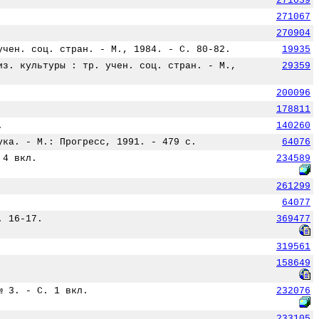
271039
271067
270904
учен. соц. стран. - М., 1984. - С. 80-82.
19935
из. культуры : тр. учен. соц. стран. - М.,
29359
200096
178811
.
140260
ука. - М.: Прогресс, 1991. - 479 с.
64076
 4 вкл.
234589
261299
64077
. 16-17.
369477
319561
158649
№ 3. - С. 1 вкл.
232076
233105