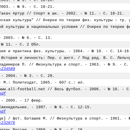
2003. - № 6. - С. 18-20.
2003. - № 9. - С. 18-21.
Такач Артур // Спорт в шк. - 2002. - № 11. - С. 18-21.
еская культура" // Очерки по теории физ. культуры : тр. 
ой культуры в национальных условия // Очерки по теории ф
- 2003. - № 6. - С. 13.
 № 11. - С. 2 Обл.
рия и практика физ. культуры. - 1964. - № 10. - С. 14-16
 История и личность: Пер. с англ. / Под ред. В. С. Лельч
ладимиров П. // Физкультура и спорт. - 1963. - № 9. - С.
=234589
 - 2004. - № 3. - С. 29.
- М.: Политиздат, 1965. - 607 с.: ил.
www.all-football.net // Весь футбол. - 2006. - № 10. - С
pdf
 - 2005. - 17 февр.
Еженедельник. - 1997. - № 6. - С. 12-15.
pdf
де] / фот. Боташев М. // Физкультура и спорт. - 1961. - 
=232076
жизнь России. - 1959. - № 8. - С. 16.