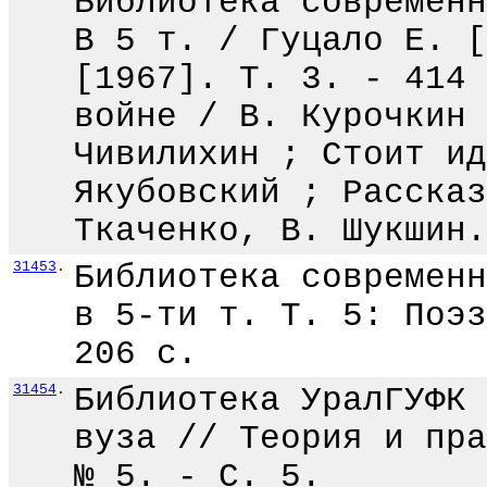
Библиотека современн
В 5 т. / Гуцало Е. [
[1967]. Т. 3. - 414 
войне / В. Курочкин 
Чивилихин ; Стоит ид
Якубовский ; Рассказ
Ткаченко, В. Шукшин.
31453
.
Библиотека современн
в 5-ти т. Т. 5: Поэз
206 с.
31454
.
Библиотека УралГУФК 
вуза // Теория и пра
№ 5. - С. 5.