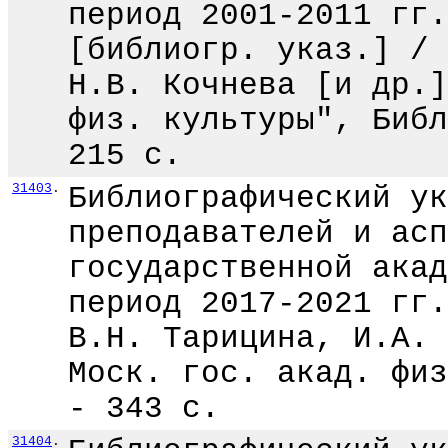
период 2001-2011 гг.
[библиогр. указ.] / 
Н.В. Кочнева [и др.]
физ. культуры", Библ
215 с.
31403
.
Библиографический ук
преподавателей и асп
государственной акад
период 2017-2021 гг.
В.Н. Тарицина, И.А. 
Моск. гос. акад. физ
- 343 с.
31404
.