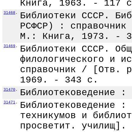
Книга, 1963. - 117 с
31468
.
Библиотеки СССР. Биб
РСФСР) : справочник 
М.: Книга, 1973. - 3
31469
.
Библиотеки СССР. Общ
филологического и ис
справочник / [Отв. р
1969. - 343 с.
31470
.
Библиотековедение : 
31471
.
Библиотековедение : 
техникумов и библиот
просветит. училищ]. 