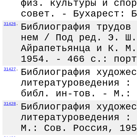
физ. культуры и спор
совет. - Бухарест: Б
31426
.
Библиография трудов 
нем / Под ред. Э. Ш.
Айрапетьянца и К. М.
1954. - 466 с.: порт
31427
.
Библиография художес
литературоведения : 
библ. ин-тов. - М.: 
31428
.
Библиография художес
литературоведения : 
М.: Сов. Россия, 195