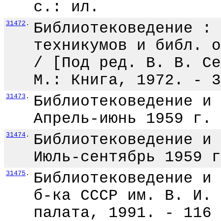
с.: ил.
31472
.
Библиотековедение : 
техникумов и библ. о
/ [Под ред. В. В. Се
М.: Книга, 1972. - 3
31473
.
Библиотековедение и 
Апрель-июнь 1959 г. 
31474
.
Библиотековедение и 
Июль-сентябрь 1959 г
31475
.
Библиотековедение и 
б-ка СССР им. В. И. 
палата, 1991. - 116 