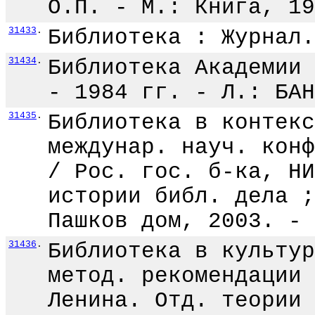
О.П. - М.: Книга, 19
31433
.
Библиотека : Журнал.
31434
.
Библиотека Академии 
- 1984 гг. - Л.: БАН
31435
.
Библиотека в контекс
междунар. науч. конф
/ Рос. гос. б-ка, НИ
истории библ. дела ;
Пашков дом, 2003. - 
31436
.
Библиотека в культур
метод. рекомендации 
Ленина. Отд. теории 