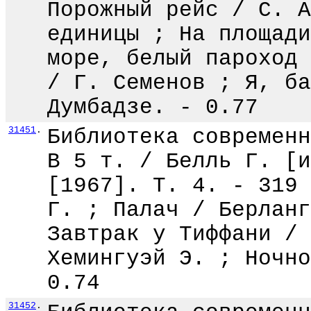
Порожный рейс / С. А
единицы ; На площади
море, белый пароход 
/ Г. Семенов ; Я, ба
Думбадзе. - 0.77
31451
.
Библиотека современн
В 5 т. / Белль Г. [и
[1967]. Т. 4. - 319 
Г. ; Палач / Берланг
Завтрак у Тиффани / 
Хемингуэй Э. ; Ночно
0.74
31452
.