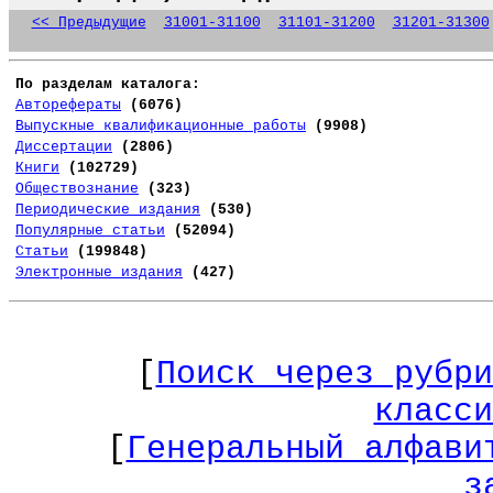
<< Предыдущие
31001-31100
31101-31200
31201-31300
По разделам каталога:
Авторефераты
(6076)
Выпускные квалификационные работы
(9908)
Диссертации
(2806)
Книги
(102729)
Обществознание
(323)
Периодические издания
(530)
Популярные статьи
(52094)
Статьи
(199848)
Электронные издания
(427)
[
Поиск через рубри
класси
[
Генеральный алфави
з