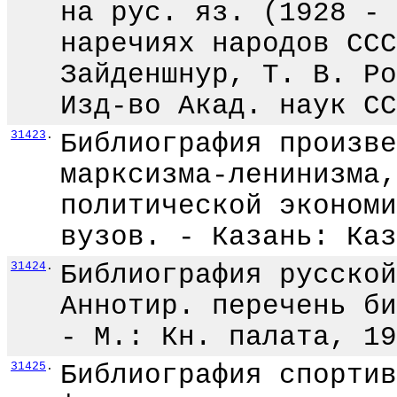
на рус. яз. (1928 - 
наречиях народов ССС
Зайденшнур, Т. В. Ро
Изд-во Акад. наук СС
31423
.
Библиография произве
марксизма-ленинизма,
политической экономи
вузов. - Казань: Каз
31424
.
Библиография русской
Аннотир. перечень би
- М.: Кн. палата, 19
31425
.
Библиография спортив