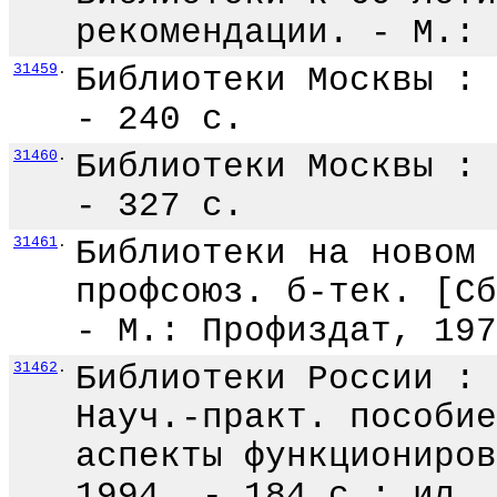
рекомендации. - М.: 
31459
.
Библиотеки Москвы : 
- 240 с.
31460
.
Библиотеки Москвы : 
- 327 с.
31461
.
Библиотеки на новом 
профсоюз. б-тек. [Сб
- М.: Профиздат, 197
31462
.
Библиотеки России : 
Науч.-практ. пособие
аспекты функциониров
1994. - 184 с.: ил.