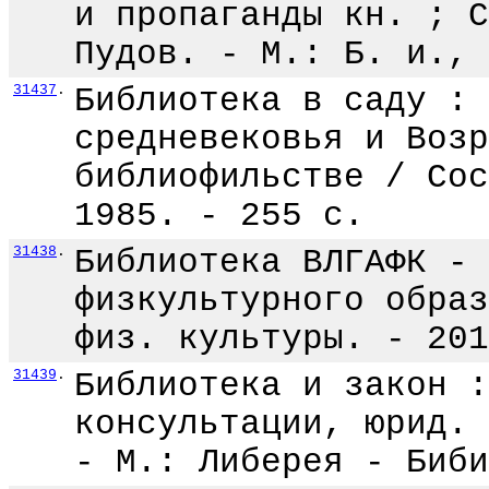
и пропаганды кн. ; С
Пудов. - М.: Б. и., 
31437
.
Библиотека в саду : 
средневековья и Возр
библиофильстве / Сос
1985. - 255 с.
31438
.
Библиотека ВЛГАФК - 
физкультурного образ
физ. культуры. - 201
31439
.
Библиотека и закон :
консультации, юрид. 
- М.: Либерея - Биби