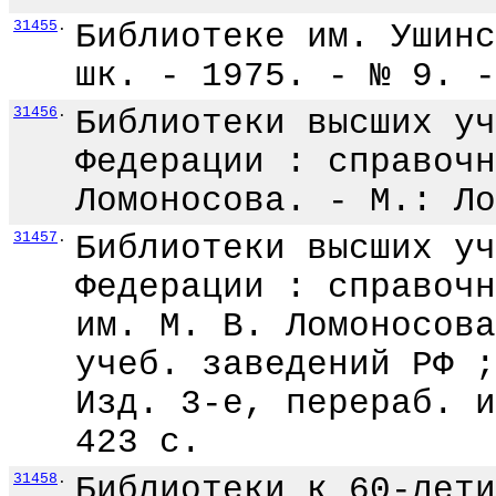
31455
.
Библиотеке им. Ушинс
шк. - 1975. - № 9. -
31456
.
Библиотеки высших уч
Федерации : справочн
Ломоносова. - М.: Ло
31457
.
Библиотеки высших уч
Федерации : справочн
им. М. В. Ломоносова
учеб. заведений РФ ;
Изд. 3-е, перераб. и
423 с.
31458
.
Библиотеки к 60-лети