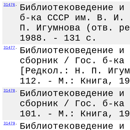
31476
.
Библиотековедение и 
б-ка СССР им. В. И. 
П. Игумнова (отв. ре
1988. - 131 с.
31477
.
Библиотековедение и 
сборник / Гос. б-ка 
[Редкол.: Н. П. Игум
112. - М.: Книга, 19
31478
.
Библиотековедение и 
сборник / Гос. б-ка 
101. - М.: Книга, 19
31479
.
Библиотековедение и 