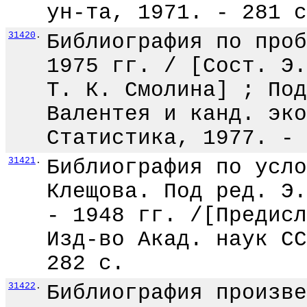
ун-та, 1971. - 281 с
31420
.
Библиография по проб
1975 гг. / [Сост. Э.
Т. К. Смолина] ; Под
Валентея и канд. эко
Статистика, 1977. - 
31421
.
Библиография по усло
Клещова. Под ред. Э.
- 1948 гг. /[Предисл
Изд-во Акад. наук СС
282 с.
31422
.
Библиография произве