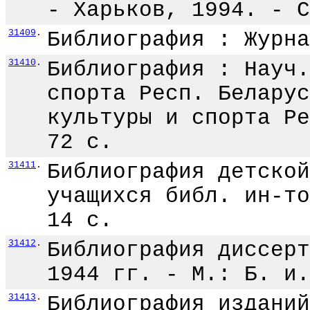
- Харьков, 1994. - С
31409
.
Библиография : Журна
31410
.
Библиография : Науч.
спорта Респ. Беларус
культуры и спорта Ре
72 с.
31411
.
Библиография детской
учащихся библ. ин-то
14 с.
31412
.
Библиография диссерт
1944 гг. - М.: Б. и.
31413
.
Библиография изданий