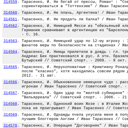
314559
.
Тарасенко, И. Не бегай от прессы, Роман! : "Со
сориентироваться в "Тоттенхэме" / Иван Тарасен
314560
.
Тарасенко, И. Не плачь, Аргентина! / Иван Тара
314561
.
Тарасенко, И. Не продать ли Халка? / Иван Тара
314562
.
Тарасенко, И. Немецкий Месси из "обезьяньей кл
Германии сравнивают в аргентинцем из "Барселон
- С. 16.
314563
.
Тарасенко, И. Немецкий удар по 12-му игроку : 
фанатов меры по безопасности на стадионах / Ив
314564
.
Тарасенко, И. Немцы прилетели в дождь : гл. тр
Андреас Бек практиковался в рус. А этн. бразил
Бутырский // Советский спорт. - 2009. - 9 окт.
314565
.
Тарасенко, И. Нерукопожатные : Криштиану Ронал
после "класико", хотя находились совсем рядом 
2012. - 31 авг.
314566
.
Тарасенко, И. Обыкновенное немецкое чудо : рас
игрокам / Иван Тарасенко // Советский спорт. -
314567
.
Тарасенко, И. Один удар по "желтой субмарине" 
"Вильярреала" // Советский спорт. - 2006. - 21
314568
.
Тарасенко, И. Одинокий воин Жозе : в Италии Жо
пока не проигрывает / Иван Тарасенко // Советс
314569
.
Тарасенко, И. Однажды пчела укусила меня в поп
лучшим блоггером Англии / Иван Тарасенко // Со
314570
.
Тарасенко, И. Операция "Договорняк" / Иван Тар