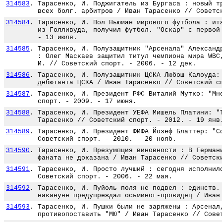
314583
.
Тарасенко, И. Поджигатель из Бургаса : новый т
всех болг. арбитров / Иван Тарасенко // Советс
314584
.
Тарасенко, И. Пол Ньюман мирового футбола : ит
из Голливуда, получил футбол. "Оскар" с первой
- 13 июля.
314585
.
Тарасенко, И. Полузащитник "Арсенала" Александ
: Олег Маскаев защитил титул чемпиона мира WBC
И. // Советский спорт. - 2006. - 12 дек.
314586
.
Тарасенко, И. Полузащитник ЦСКА Любош Калоуда:
дебютанта ЦСКА / Иван Тарасенко // Советский с
314587
.
Тарасенко, И. Президент РФС Виталий Мутко: "Мн
спорт. - 2009. - 17 июня.
314588
.
Тарасенко, И. Президент УЕФА Мишель Платини: "
Тарасенко // Советский спорт. - 2012. - 19 янв
314589
.
Тарасенко, И. Президент ФИФА Йозеф Блаттер: "С
Советский спорт. - 2010. - 20 нояб.
314590
.
Тарасенко, И. Презумпция виновности : В Герман
фаната не доказана / Иван Тарасенко // Советск
314591
.
Тарасенко, И. Просто лучший : сегодня исполнил
Советский спорт. - 2006. - 22 мая.
314592
.
Тарасенко, И. Пуйоль поля не подвел : единств.
накануне предупреждал осьминог-провидец / Иван
314593
.
Тарасенко, И. Пушки были не заряжены : Арсенал
противопоставить "МЮ" / Иван Тарасенко // Сове