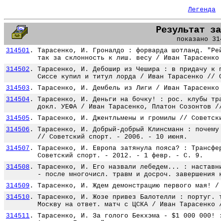
Легенда
Результат за
показано 31
314501
.
Тарасенко, И. Гроналдо : форварда шотланд. "Ре
так за склонность к лиш. весу / Иван Тарасенко
314502
.
Тарасенко, И. Дебошир из Чешира : в придачу к 
Сиссе купил и титул лорда / Иван Тарасенко // 
314503
.
Тарасенко, И. Дембель из Лиги / Иван Тарасенко
314504
.
Тарасенко, И. Деньги на бочку! : рос. клубы тр
докл. УЕФА / Иван Тарасенко, Платон Созонтов /
314505
.
Тарасенко, И. Джентльмены и громилы // Советск
314506
.
Тарасенко, И. Добрый-добрый Клинсманн : почему
// Советский спорт. - 2006. - 10 июня.
314507
.
Тарасенко, И. Европа затянула пояса? : Трансфе
Советский спорт. - 2012. - 1 февр. - С. 9.
314508
.
Тарасенко, И. Его назвали лебедем... : наставн
- после многочисл. травм и досроч. завершения 
314509
.
Тарасенко, И. Ждем демонстрацию первого мая! /
314510
.
Тарасенко, И. Жозе привез Балотелли : португ. 
Москву на ответ. матч с ЦСКА / Иван Тарасенко 
314511
.
Тарасенко, И. За голого Бекхэма - $1 000 000! 