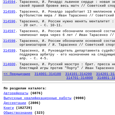
314594
.
Тарасенко, И. Ричардс львиное сердце : новая з
своей правой бровке весь матч // Советский спо
314595
.
Тарасенко, И. Роналдо заработает 13 миллионов 
футболистом мира / Иван Тарасенко // Советский
314596
.
Тарасенко, И. России нужно менять менталитет :
- 20 окт. - С. 10-11.
314597
.
Тарасенко, И. России обозначили основной соста
чемпионат мира через 6 лет / Иван Тарасенко //
314598
.
Тарасенко, И. России обозначили основной соста
организаторов / И. Тарасенко // Советский спор
314599
.
Тарасенко, И. Руководитель департамента судейс
поддержка арбитру - его назначение на следующи
апр. - С. 4-5.
314600
.
Тарасенко, И. Русский маэстро : брит. пресса н
блестящей игры против "Порту" / Иван Тарасенко
<< Предыдущие
314001-314100
314101-314200
314201-31
314701-314800
314801-3
По разделам каталога:
Авторефераты
(6076)
Выпускные квалификационные работы
(9908)
Диссертации
(2806)
Книги
(102729)
Обществознание
(323)