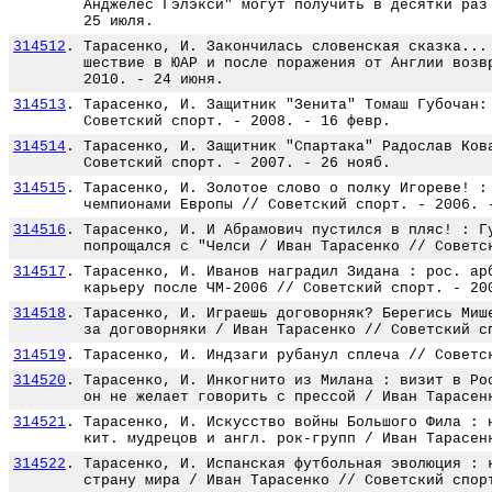
Анджелес Гэлэкси" могут получить в десятки раз
25 июля.
314512
.
Тарасенко, И. Закончилась словенская сказка...
шествие в ЮАР и после поражения от Англии возв
2010. - 24 июня.
314513
.
Тарасенко, И. Защитник "Зенита" Томаш Губочан:
Советский спорт. - 2008. - 16 февр.
314514
.
Тарасенко, И. Защитник "Спартака" Радослав Ков
Советский спорт. - 2007. - 26 нояб.
314515
.
Тарасенко, И. Золотое слово о полку Игореве! :
чемпионами Европы // Советский спорт. - 2006. 
314516
.
Тарасенко, И. И Абрамович пустился в пляс! : Г
попрощался с "Челси / Иван Тарасенко // Советс
314517
.
Тарасенко, И. Иванов наградил Зидана : рос. ар
карьеру после ЧМ-2006 // Советский спорт. - 20
314518
.
Тарасенко, И. Играешь договорняк? Берегись Миш
за договорняки / Иван Тарасенко // Советский с
314519
.
Тарасенко, И. Индзаги рубанул сплеча // Советс
314520
.
Тарасенко, И. Инкогнито из Милана : визит в Ро
он не желает говорить с прессой / Иван Тарасен
314521
.
Тарасенко, И. Искусство войны Большого Фила : 
кит. мудрецов и англ. рок-групп / Иван Тарасен
314522
.
Тарасенко, И. Испанская футбольная эволюция : 
страну мира / Иван Тарасенко // Советский спор