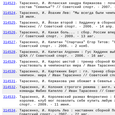
314523
.
Тарасенко, И. Испанская хандра Кержакова : поч
состав "Севильи"? // Советский спорт. - 2007. 
314524
.
Тарасенко, И. Йоахим Лев: "Мы всегда были чемп
18 июля.
314525
.
Тарасенко, И. Йохан второй : Хиддинку в сборно
Неескенс // Советский спорт. - 2006. - 14 апр.
314526
.
Тарасенко, И. Какая боль... : сбор. России впе
// Советский спорт. - 2009. - 13 авг.
314527
.
Тарасенко, И. Капитан "Спартака" Егор Титов: "
Советский спорт. - 2006. - 2 нояб.
314528
.
Тарасенко, И. Капитан Алдонин : Гус Хиддинк вы
ЦСКА // Советский спорт. - 2006. - 16 авг.
314529
.
Тарасенко, И. Карлос шестой : тренер сборной Ю
участвовать в чемпионатах мира / Иван Тарасенк
314530
.
Тарасенко, И. Картежник Берт : гл. тренер сбор
чемпион. мира / Иван Тарасенко // Советский сп
314531
.
Тарасенко, И. Кержакова уже обожают в Севилье 
314532
.
Тарасенко, И. Колония строгого режима : англ. 
команды Фабио Капелло / Иван Тарасенко // Сове
314533
.
Тарасенко, И. Королевский размах Флорентино : 
королев. клуб мог позволить себе купить любую 
спорт. - 2009. - 11 июня.
314534
.
Тарасенко, И. Король Лео : наставник сборной П
Советский спорт. - 2007. - 22 авг.