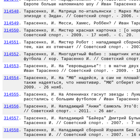
Европе больше напоминало шоу / Иван Тарасенко 
314548
.
Тарасенко, И. Матрица по-итальянски : Марко Ма
эпизоде с Зидан. // Советский спорт. - 2006. -
314549
.
Тарасенко, И. Месси, Хамес, Роббен? / Иван Тар
314550
.
Тарасенко, И. Мистер красная карточка : [о нор
Советский спорт. - 2009. - 17 нояб. - С. 20.
314551
.
Тарасенко, И. Мистер Робот : нападающий сборно
тем, как их отмечает // Советский спорт. - 200
314552
.
Тарасенко, И. Многодетный Фабио : защитник ита
футбола / кор. Тарасенко И. // Советский спорт
314553
.
Тарасенко, И. На "евровыданье"! : в матче двух
Иван Тарасенко // Советский спорт. - 2009. - 1
314554
.
Тарасенко, И. На "МЮ" надейся, а сам не плошай
также надеяться, что немотивир. "МЮ" отберет о
2009. - 26 нояб.
314555
.
Тарасенко, И. На Апеннинах гаснут звезды : Луи
расстались с большим футболом / Иван Тарасенко
314556
.
Тарасенко, И. Нападающий "Анжи" Самюэль Это'О:
// Советский спорт. - 2011. - 26 авг.
314557
.
Тарасенко, И. Нападающий "Байера" Дмитрий Булы
Тарасенко И. // Советский спорт. - 2007. - 7 н
314558
.
Тарасенко, И. Нападающий сборной Израиля Бен С
Тарасенко И. // Советский спорт. - 2007. - 16 