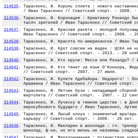
314535
.
Тарасенко, И. Король сплита : нового наставник
/ Иван Тарасенко // Советский спорт. - 2008. -
314536
.
Тарасенко, И. Коронация : Криштиану Роналдо бы
тысяч зрителей / Иван Тарасенко // Советский с
314537
.
Тарасенко, И. Красная ракета : молодой полузащ
Иван Тарасенко // Советский спорт. - 2008. - 2
314538
.
Тарасенко, И. Красота по-американски / Иван Та
314539
.
Тарасенко, И. Крот совсем не виден : ЦСКА не н
Тарасенко // Советский спорт. - 2013. - 28 ноя
314540
.
Тарасенко, И. Кто круче: Месси или Роналдо? / 
314541
.
Тарасенко, И. Кто тянет за язык О'Коннора, Жед
// Советский спорт. - 2007. - 27 июля.
314542
.
Тарасенко, И. Купите Адебайора. Недорого! : бо
Аршавина / Иван Тарасенко // Советский спорт. 
314543
.
Тарасенко, И. Летчик Оуэн : нападающий сборной
вертолета // Советский спорт. - 2007. - 12 сен
314544
.
Тарасенко, И. Луческу в темном царстве : в Дон
еврокубкового будущего / Иван Тарасенко, Артем
314545
.
Тарасенко, И. Лысый клоун : знаменитый вратарь
карьеру // Советский спорт. - 2006. - 26 окт.
314546
.
Тарасенко, И. Макларен в шоколаде : гл. тренер
шоколад. ф-ки, но его жизнь не назовешь сладко
314547
.
Тарасенко, И. Марадономания : путешествие ново