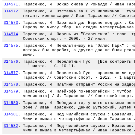
314571
.
Тарасенко, И. Оскар снова у Роналдо / Иван Тар
314572
.
Тарасенко, И. Отставка за € 25 миллионов : тур
гигант. компенсацию / Иван Тарасенко // Советс
314573
.
Тарасенко, И. Парагвай дал Европе под дых : Юж
Европу по числу сбор. на стадии четвертьфинала
314574
.
Тарасенко, И. Парень из "Белоснежки" : глав. т
Советский спорт. - 2006. - 27 июля.
314575
.
Тарасенко, И. Пенальти-шоу на "Эллис Парк" : и
которых был перебит, а другие два не были реал
июля.
314576
.
Тарасенко, И. Перелетный Гус : [Все контракты 
- 1 марта. - С. 10-11.
314577
.
Тарасенко, И. Перелетный Гус : правильно ли сд
Тарасенко // Советский спорт. - 2012. - 1 март
314578
.
Тарасенко, И. Платини отправит Россию на задво
314579
.
Тарасенко, И. Плей-офф по-европейски : Футбол 
чемпионата] / И. Тарасенко // Советский спорт.
314580
.
Тарасенко, И. Победили те, у кого стальные нер
зоне / Иван Тарасенко, Денис Бутырский, Артем 
314581
.
Тарасенко, И. Под чилийским соусом : Бразилия,
Чили и вышла в четвертьфинал / Иван Тарасенко 
314582
.
Тарасенко, И. Под чилийским соусом : Бразилия,
Чили и вышла в четвертьфинал / Иван Тарасенко 