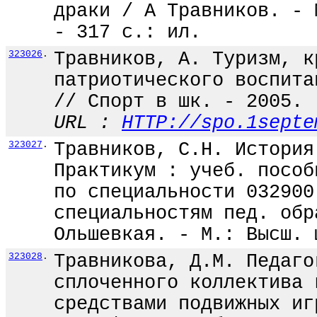
драки / А Травников. - 
- 317 с.: ил.
323026
.
Травников, А. Туризм, к
патриотического воспита
// Спорт в шк. - 2005. 
URL :
HTTP://spo.1septe
323027
.
Травников, С.Н. История
Практикум : учеб. пособ
по специальности 032900
специальностям пед. обр
Ольшевкая. - М.: Высш. 
323028
.
Травникова, Д.М. Педаго
сплоченного коллектива 
средствами подвижных иг