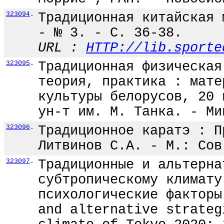
323094
.
Традиционная китайская 
- № 3. - С. 36-38.
URL :
HTTP://lib.sporte
323095
.
Традиционная физическая
теория, практика : мате
культуры белорусов, 20 
ун-т им. М. Танка. - Ми
323096
.
Традиционное каратэ : П
Литвинов С.А. - М.: Сов
323097
.
Традиционные и альтерна
субтропическому климату
психологические факторы
and alternative strateg