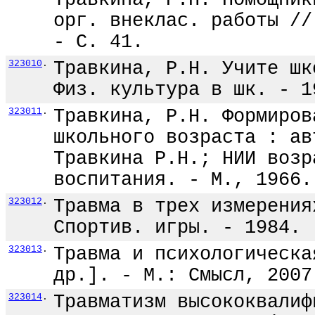
Травкина, Р.Н. Помощник
орг. внеклас. работы //
- С. 41.
323010
.
Травкина, Р.Н. Учите шк
Физ. культура в шк. - 1
323011
.
Травкина, Р.Н. Формиров
школьного возраста : ав
Травкина Р.Н.; НИИ возр
воспитания. - М., 1966.
323012
.
Травма в трех измерения
Спортив. игры. - 1984. 
323013
.
Травма и психологическа
др.]. - М.: Смысл, 2007
323014
.
Травматизм высококвалиф