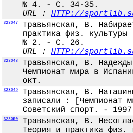
№ 4. - С. 34-35.
URL :
HTTP://sportlib.s
323047
.
Травьянская, В. Набирае
практика физ. культуры 
№ 2. - С. 26.
URL :
HTTP://sportlib.s
323048
.
Травьянская, В. Надежды
Чемпионат мира в Испани
окт.
323049
.
Травьянская, В. Наташин
записали : [Чемпионат м
Советский спорт. - 1997
323050
.
Травьянская, В. Несогла
Теория и практика физ. 