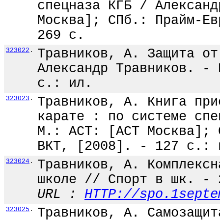
спецназа КГБ / Александ
Москва]; СПб.: Прайм-Ев
269 с.
323022
.
Травников, А. Защита от
Александр Травников. - 
с.: ил.
323023
.
Травников, А. Книга при
карате : по системе спе
М.: АСТ: [АСТ Москва]; 
ВКТ, [2008]. - 127 с.: 
323024
.
Травников, А. Комплексн
школе // Спорт в шк. - 
URL :
HTTP://spo.1septe
323025
.
Травников, А. Самозащит