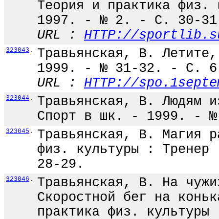
Теория и практика физ. 
1997. - № 2. - С. 30-31
URL :
HTTP://sportlib.s
323043
.
Травьянская, В. Летите,
1999. - № 31-32. - С. 6
URL :
HTTP://spo.1septe
323044
.
Травьянская, В. Людям и
Спорт в шк. - 1999. - №
323045
.
Травьянская, В. Магия р
физ. культуры : Тренер 
28-29.
323046
.
Травьянская, В. На чужи
Скоростной бег на коньк
практика физ. культуры 