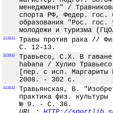
магистер. подгот. 38.04
менеджмент" / Травников
спорта РФ, Федер. гос. 
образования "Рос. гос. 
молодежи и туризма (ГЦО
323031
.
Травы против рака // Фи
С. 12-13.
323032
.
Травьесо, С.Х. В гаване
habana / Хулио Травьесо
[пер. с исп. Маргариты 
2008. - 302 с.
323033
.
Травьянская, В. "Изобре
практика физ. культуры 
№ 9. - С. 36.
URL :
HTTP://sportlib.s