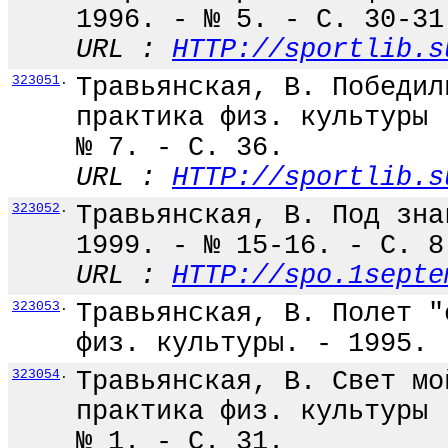
1996. - № 5. - С. 30-31
URL :
HTTP://sportlib.s
323051
.
Травьянская, В. Победил
практика физ. культуры 
№ 7. - С. 36.
URL :
HTTP://sportlib.s
323052
.
Травьянская, В. Под зна
1999. - № 15-16. - С. 8
URL :
HTTP://spo.1septe
323053
.
Травьянская, В. Полет "
физ. культуры. - 1995. 
323054
.
Травьянская, В. Свет мо
практика физ. культуры 
№ 1. - С. 31.