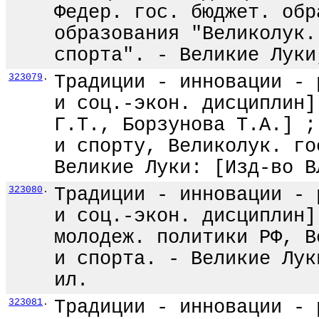
Федер. гос. бюджет. обр
образования "Великолук.
спорта". - Великие Луки
323079
.
Традиции - инновации - 
и соц.-экон. дисциплин]
Г.Т., Борзунова Т.А.] ;
и спорту, Великолук. го
Великие Луки: [Изд-во В
323080
.
Традиции - инновации - 
и соц.-экон. дисциплин]
молодеж. политики РФ, В
и спорта. - Великие Лук
ил.
323081
.
Традиции - инновации - 