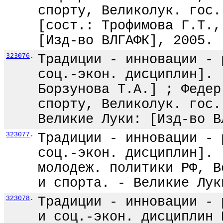
спорту, Великолук. гос.
[сост.: Трофимова Г.Т.,
[Изд-во ВЛГАФК], 2005. 
323076
.
Традиции - инновации - 
соц.-экон. дисциплин]. 
Борзунова Т.А.] ; Федер
спорту, Великолук. гос.
Великие Луки: [Изд-во В
323077
.
Традиции - инновации - 
соц.-экон. дисциплин]. 
молодеж. политики РФ, В
и спорта. - Великие Лук
323078
.
Традиции - инновации - 
и соц.-экон. дисциплин 