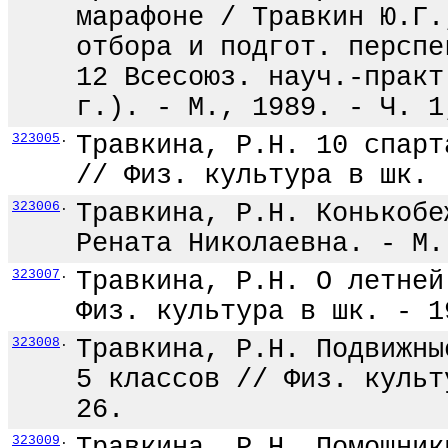
марафоне / Травкин Ю.Г.
отбора и подгот. перспе
12 Всесоюз. науч.-практ
г.). - М., 1989. - Ч. 1
323005
.
Травкина, Р.Н. 10 спарт
// Физ. культура в шк. 
323006
.
Травкина, Р.Н. Конькобе
Рената Николаевна. - М.
323007
.
Травкина, Р.Н. О летней
Физ. культура в шк. - 1
323008
.
Травкина, Р.Н. Подвижны
5 классов // Физ. культ
26.
323009
.