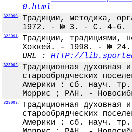
0.html
323090
.
Традиции, методика, орг
1972. - № 3. - С. 4-6.
323091
.
Традиции, традициями, н
Хоккей. - 1998. - № 24.
URL :
HTTP://lib.sporte
323092
.
Традиционная духовная и
старообрядческих поселе
Америки : сб. науч. тр.
Моррис ; РАН. - Новосиб
323093
.
Традиционная духовная и
старообрядческих поселе
Америки : сб. науч. тр.
Моррис ; РАН. - Новосиб