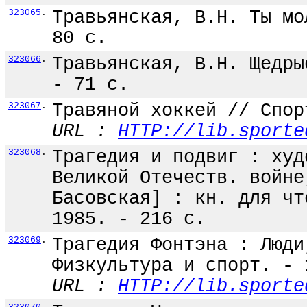
323065
.
Травьянская, В.Н. Ты мо
80 с.
323066
.
Травьянская, В.Н. Щедры
- 71 с.
323067
.
Травяной хоккей // Спор
URL :
HTTP://lib.sporte
323068
.
Трагедия и подвиг : худ
Великой Отечеств. войне
Басовская] : кн. для чт
1985. - 216 с.
323069
.
Трагедия Фонтэна : Люди
Физкультура и спорт. - 
URL :
HTTP://lib.sporte