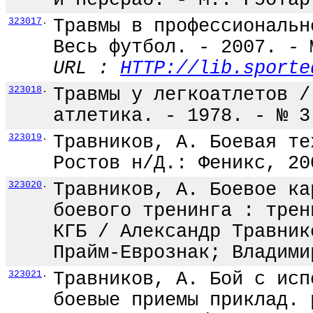
и перераб. - М.: Гэотар
323017
.
Травмы в профессиональн
Весь футбол. - 2007. - 
URL :
HTTP://lib.sporte
323018
.
Травмы у легкоатлетов /
атлетика. - 1978. - № 3
323019
.
Травников, А. Боевая те
Ростов н/Д.: Феникс, 20
323020
.
Травников, А. Боевое ка
боевого тренинга : трен
КГБ / Александр Травник
Прайм-Еврознак; Владими
323021
.
Травников, А. Бой с исп
боевые приемы приклад. 