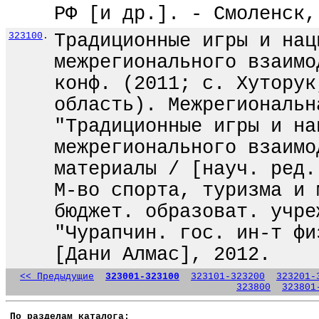
РФ [и др.]. - Смоленск,
323100
.
Традиционные игры и нац
межрегионального взаимо
конф. (2011; с. Хуторук
область). Межрегиональн
"Традиционные игры и на
межрегионального взаимо
материалы / [науч. ред.
М-во спорта, туризма и 
бюджет. образоват. учре
"Чурапчин. гос. ин-т фи
[Дани Алмас], 2012.
<< Предыдущие
323001-323100
323101-323200
323201-
323800
323801
По разделам каталога: