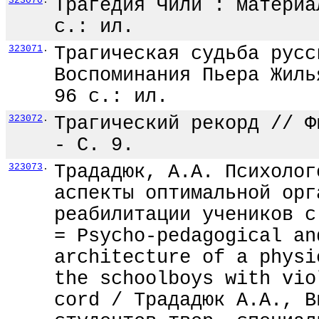
323070
.
Трагедия Чили : материа
с.: ил.
323071
.
Трагическая судьба русс
Воспоминания Пьера Жиль
96 с.: ил.
323072
.
Трагический рекорд // Ф
- С. 9.
323073
.
Трададюк, А.А. Психолог
аспекты оптимальной орг
реабилитации учеников с
= Psycho-pedagogical an
architecture of a physi
the schoolboys with vio
cord / Трададюк А.А., В