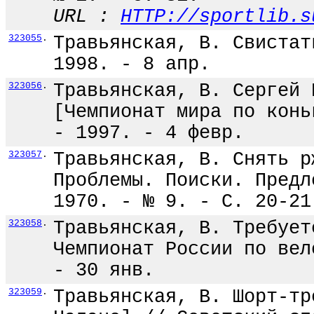
URL :
HTTP://sportlib.s
323055
.
Травьянская, В. Свистат
1998. - 8 апр.
323056
.
Травьянская, В. Сергей 
[Чемпионат мира по конь
- 1997. - 4 февр.
323057
.
Травьянская, В. Снять р
Проблемы. Поиски. Предл
1970. - № 9. - С. 20-21
323058
.
Травьянская, В. Требует
Чемпионат России по вел
- 30 янв.
323059
.
Травьянская, В. Шорт-тр