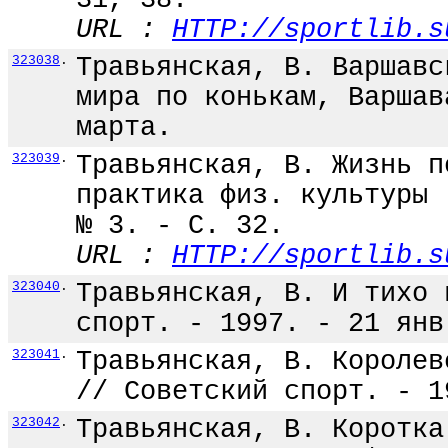
31, 38.
URL :
HTTP://sportlib.s
323038
.
Травьянская, В. Варшавс
мира по конькам, Варшав
марта.
323039
.
Травьянская, В. Жизнь п
практика физ. культуры 
№ 3. - С. 32.
URL :
HTTP://sportlib.s
323040
.
Травьянская, В. И тихо 
спорт. - 1997. - 21 янв
323041
.
Травьянская, В. Королев
// Советский спорт. - 1
323042
.
Травьянская, В. Коротка