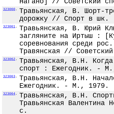
Нагано] // Советский сп
323060
.
Травьянская, В. Шорт-тр
дорожку // Спорт в шк. 
323061
.
Травьянская, В. Юрий Кл
загляните на Иртыш : [К
соревнования среди рос.
Травянская // Советский
323062
.
Травьянская, В.Н. Когда
спорт : Ежегодник. - М.
323063
.
Травьянская, В.Н. Начал
Ежегодник. - М., 1979. 
323064
.
Травьянская, В.Н. Спорт
Травьянская Валентина Н
с.