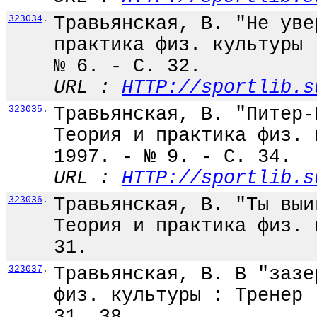
323034
.
Травьянская, В. "Не уве
практика физ. культуры 
№ 6. - С. 32.
URL :
HTTP://sportlib.s
323035
.
Травьянская, В. "Питер-
Теория и практика физ. 
1997. - № 9. - С. 34.
URL :
HTTP://sportlib.s
323036
.
Травьянская, В. "Ты выи
Теория и практика физ. 
31.
323037
.
Травьянская, В. В "зазе
физ. культуры : Тренер 