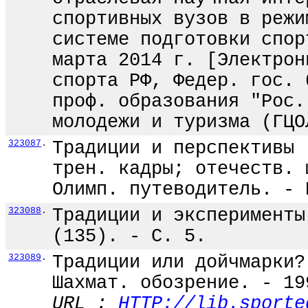
спортивных вузов в режи
системе подготовки спор
марта 2014 г. [Электрон
спорта РФ, Федер. гос. 
проф. образования "Рос.
молодежи и туризма (ГЦО
323087
.
Традиции и перспективы 
трен. кадры; отечеств. 
Олимп. путеводитель. - 
323088
.
Традиции и эксперименты
(135). - С. 5.
323089
.
Традиции или дойчмарки?
Шахмат. обозрение. - 19
URL :
HTTP://lib.sporte