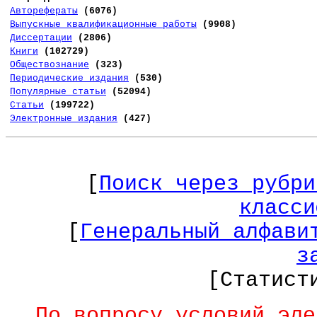
Авторефераты
(6076)
Выпускные квалификационные работы
(9908)
Диссертации
(2806)
Книги
(102729)
Обществознание
(323)
Периодические издания
(530)
Популярные статьи
(52094)
Статьи
(199722)
Электронные издания
(427)
[
Поиск через рубри
класси
[
Генеральный алфави
з
[Статист
По вопросу условий эле