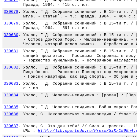
330677
.
Уэллс, Г.Д. Собрание сочинений : В 15-ти т. / 
Правда, 1964. - 415 с.: ил.
330678
.
Уэллс, Г.Д. Собрание сочинений : В 15-ти т. / 
мгле. - Статьи]. - М.: Правда, 1964. - 464 с.:
330679
.
Уэллс, Г.Д. Собрание сочинений : В 15-ти т. / 
Правда, 1964. - 591 с.: ил.
330680
.
Уэллс, Г.Д. Собрание сочинений : В 15-ти т. / 
- Остров доктора Моро. - Человек-невидимка. - 
Человек, который делал алмазы. - Ограбление в 
330681
.
Уэллс, Г.Д. Собрание сочинений : В 15-ти т. / 
спящий проснется. - Рассказы: Сокровища в лесу
- Торжество чучельника. - Потерянное наследств
330682
.
Уэллс, Г.Д. Собрание сочинений : В 15-ти т. / 
Пища богов. - Рассказы: Препарат под микроскоп
- Поиски квартиры, как вид спорта. - Об уме и 
330683
.
Уэллс, Г.Д. Собрание сочинений : В 15-ти т. / 
с.: ил.
330684
.
Уэллс, Г.Д. Человек-невидимка : [роман] / [Пер
330685
.
Уэллс, Г.Д. Человек-невидимка. Война миров: Ро
330686
.
Уэллс, С. Шекспировская энциклопедия / Уэллс С
330687
.
Уэллс, С. Это для тебя! // Сила и красота. - 1
URL :
HTTP://lib.sportedu.ru/Press/SiK/1999n4.