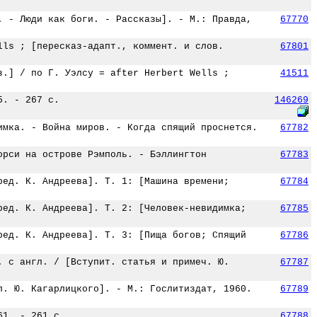
. - Люди как боги. - Рассказы]. - М.: Правда,
67770
lls ; [пересказ-адапт., коммент. и слов.
67801
з.] / по Г. Уэлсу = after Herbert Wells ;
41511
5. - 267 с.
146269
имка. - Война миров. - Когда спящий проснется.
67782
орси на острове Рэмполь. - Бэллингтон
67783
ред. К. Андреева]. Т. 1: [Машина времени;
67784
ред. К. Андреева]. Т. 2: [Человек-невидимка;
67785
ред. К. Андреева]. Т. 3: [Пища богов; Спящий
67786
. с англ. / [Вступит. статья и примеч. Ю.
67787
л. Ю. Кагарлицкого]. - М.: Гослитиздат, 1960.
67789
61. - 261 с.
67788