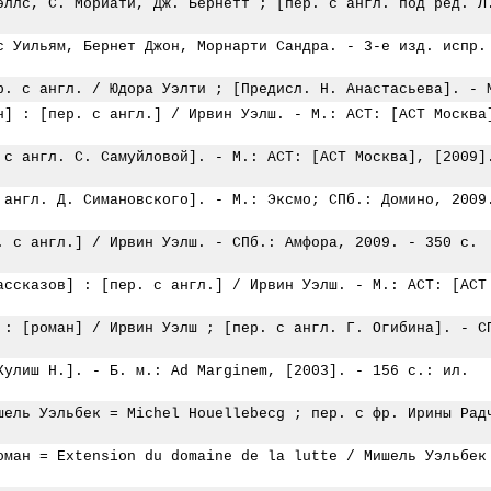
эллс, С. Мориати, Дж. Бернетт ; [пер. с англ. под ред. Л
с Уильям, Бернет Джон, Морнарти Сандра. - 3-е изд. испр.
р. с англ. / Юдора Уэлти ; [Предисл. Н. Анастасьева]. - 
н] : [пер. с англ.] / Ирвин Уэлш. - М.: АСТ: [АСТ Москва
 с англ. С. Самуйловой]. - М.: АСТ: [АСТ Москва], [2009]
 англ. Д. Симановского]. - М.: Эксмо; СПб.: Домино, 2009
. с англ.] / Ирвин Уэлш. - СПб.: Амфора, 2009. - 350 с.
ассказов] : [пер. с англ.] / Ирвин Уэлш. - М.: АСТ: [АСТ
 : [роман] / Ирвин Уэлш ; [пер. с англ. Г. Огибина]. - С
Кулиш Н.]. - Б. м.: Ad Marginem, [2003]. - 156 с.: ил.
шель Уэльбек = Michel Houellebecg ; пер. с фр. Ирины Рад
оман = Extension du domaine de la lutte / Мишель Уэльбек