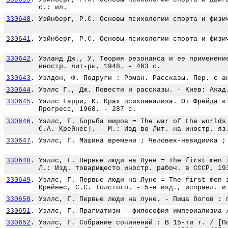
с.: ил.
330640
.
Уэйнберг, Р.С. Основы психологии спорта и физи
330641
.
Уэйнберг, Р.С. Основы психологии спорта и физи
330642
.
Уэланд Дж., У. Теория резонанса и ее применени
иностр. лит-ры, 1948. - 463 с.
330643
.
Уэлдон, Ф. Подруги : Роман. Рассказы. Пер. с а
330644
.
Уэллс Г., Дж. Повести и рассказы. - Киев: Акад
330645
.
Уэллс Гарри, К. Крах психоанализа. От Фрейда к
Прогресс, 1968. - 287 с.
330646
.
Уэллс, Г. Борьба миров = The war of the worlds
С.А. Крейнес]. - М.: Изд-во Лит. на иностр. яз
330647
.
Уэллс, Г. Машина времени ; Человек-невидимка ;
330648
.
Уэллс, Г. Первые люди на Луне = The first men 
Л.: Изд. товарищесто иностр. рабоч. в СССР, 19
330649
.
Уэллс, Г. Первые люди на Луне = The first men 
Крейнес, С.С. Толстого. - 5-е изд., исправл. и
330650
.
Уэллс, Г. Первые люди на луне. - Пища богов : 
330651
.
Уэллс, Г. Прагматизм - философия империализма 
330652
.
Уэллс, Г. Собрание сочинений : В 15-ти т. / [П