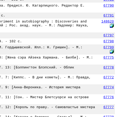
ва. Предисл. Ю. Кагарлицкого. Редактор Е.
67790
 с.
67791
eriment in autobiography : Discoveries and
148620
ий ; Рос. акад. наук. - М.: Ладомир: Наука,
67797
9. - 102 с.
67798
М. Гордышевской. Илл.: Н. Гришин]. - М.:
67799
0: [Жена сэра Айзека Хармана. - Билби]. - М.:
67775
Т. 13: [Бэлпингтон Блэпский. - Облик
67778
Т. 7: [Киппс. - В дни кометы]. - М.: Правда,
67772
Т. 9: [Анна-Вероника. - История мистера
67774
Т. 11: [Сон. - Мистер Блетсуорси на острове
67776
Т. 12: [Король по праву. - Самовластье мистера
67777