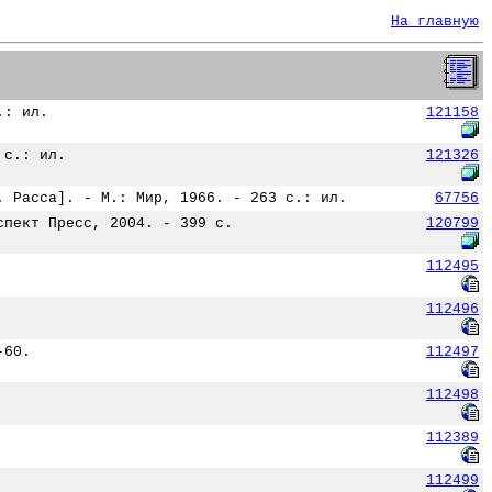
На главную
.: ил.
121158
 с.: ил.
121326
. Расса]. - М.: Мир, 1966. - 263 с.: ил.
67756
спект Пресс, 2004. - 399 с.
120799
112495
112496
-60.
112497
112498
112389
112499