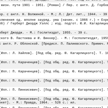
 жизн. пути 1901 - 1951. [Роман] / Пер. с англ. Д. Горбо
.
ер. с англ. Н. Волжиной. - М.; Л.: Дет. лит., 1944. - 39
ключения од. вполне зауряд. ума (начин. с 1866 г.) = Exp
66) / Герберт Джордж Уэллс ; изд. подгот. Ю.И. Кагарлицк
рберт Джордж. - М.: Гослитиздат, 1955. - 39 с.
ского В. Пастоева и И. Виккер]. - М.: Госполитиздат, 195
с англ. Р. Облонской. [Предисл. П. Палиевского. Примеч. 
[Илл.: Л. Хайлов]. [Под общ. ред. Ю. Кагарлицкого]. Т. 1
[Илл.: П. Караченцев]. [Под общ. ред. Ю. Кагарлицкого]. 
[Илл.: П. Караченцев]. [Под общ. ред. Ю. Кагарлицкого]. 
[Илл.: П. Караченцев]. [Под общ. ред. Ю. Кагарлицкого]. 
[Илл.: П. Пинкисевич]. [Под общ. ред. Ю. Кагарлицкого]. 
[Илл.: П. Пинкисевич]. [Под общ. ред. Ю. Кагарлицкого]. 
окет]. - М.: Правда, 1964. - 526 с.: ил.