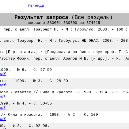
Легенда
Результат запроса
(Все разделы)
показано 330601-330700 из 374615
; пер. с англ. Трауберг Н. - М.: Глобулус, 2003. - 160 с
с англ. Трауберг Н. - М.: Глобулус: НЦ ЭНАС, 2003. - 208
). [Пер. с англ.] / [Предисл. д-ра биол. наук проф. Т. С
Уэбстер Фрэнк; пер. с англ. Арапов М.В. [и др.]. - М.: А
1999. - № 6. - С. 57-59.
pdf
ота. - 1999. - № 3. - С. 28-30.
pdf
осах и ответах // Сила и красота. - 1999. - № 4. - С. 56
pdf
1999. - № 4. - С. 50-55.
pdf
 // Сила и красота. - 1998. - № 2. - С. 100.
pdf
99. - № 8. - С. 92-98.