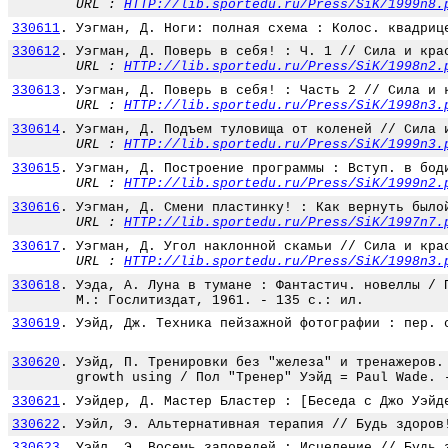
URL :
HTTP://lib.sportedu.ru/Press/SiK/1999n8.
330611
.
Уэгман, Д. Ноги: полная схема : Колос. квадриц
330612
.
Уэгман, Д. Поверь в себя! : Ч. 1 // Сила и кра
URL :
HTTP://lib.sportedu.ru/Press/SiK/1998n2.
330613
.
Уэгман, Д. Поверь в себя! : Часть 2 // Сила и 
URL :
HTTP://lib.sportedu.ru/Press/SiK/1998n3.
330614
.
Уэгман, Д. Подъем туловища от коленей // Сила 
URL :
HTTP://lib.sportedu.ru/Press/SiK/1999n3.
330615
.
Уэгман, Д. Построение программы : Вступ. в бод
URL :
HTTP://lib.sportedu.ru/Press/SiK/1999n2.
330616
.
Уэгман, Д. Смени пластинку! : Как вернуть было
URL :
HTTP://lib.sportedu.ru/Press/SiK/1997n7.
330617
.
Уэгман, Д. Угол наклонной скамьи // Сила и кра
URL :
HTTP://lib.sportedu.ru/Press/SiK/1998n3.
330618
.
Уэда, А. Луна в тумане : Фантастич. новеллы / 
М.: Гослитиздат, 1961. - 135 с.: ил.
330619
.
Уэйд, Дж. Техника пейзажной фотографии : пер. 
330620
.
Уэйд, П. Тренировки без "железа" и тренажеров.
growth using / Пол "Тренер" Уэйд = Paul Wade. 
330621
.
Уэйдер, Д. Мастер Бластер : [Беседа с Джо Уэйд
330622
.
Уэйл, Э. Альтернативная терапия // Будь здоров
330623
.
Уэйл, Э. Восемь заповедей : Исцеление // Будь 