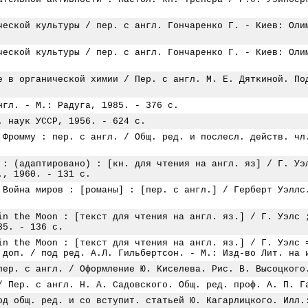
ческой культуры / пер. с англ. Гончаренко Г. - Киев: Оли
ческой культуры / пер. с англ. Гончаренко Г. - Киев: Оли
е в органической химии / Пер. с англ. М. Е. Дяткиной. По
нгл. - М.: Радуга, 1985. - 376 с.
. наук УССР, 1956. - 624 с.
 Фромму : пер. с англ. / Общ. ред. и послесл. действ. чл
 : (адаптировано) : [кн. для чтения на англ. яз] / Г. Уэ
., 1960. - 131 с.
 Война миров : [романы] : [пер. с англ.] / Герберт Уэллс
in the Moon : [текст для чтения на англ. яз.] / Г. Уэлс 
35. - 136 с.
in the Moon : [текст для чтения на англ. яз.] / Г. Уэлс 
 доп. / под ред. А.Л. Гильбертсон. - М.: Изд-во Лит. на 
пер. с англ. / Оформление Ю. Киселева. Рис. В. Высоцкого
/ Пер. с англ. Н. А. Садовского. Общ. ред. проф. А. П. Г
од общ. ред. и со вступит. статьей Ю. Кагарлицкого. Илл.