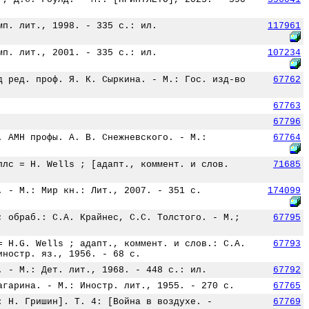
мп. лит., 1998. - 335 с.: ил.
117961
мп. лит., 2001. - 335 с.: ил.
107234
д ред. проф. Я. К. Сыркина. - М.: Гос. изд-во
67762
67763
67796
. АМН профы. А. В. Снежневского. - М.:
67764
ллс = H. Wells ; [адапт., коммент. и слов.
71685
. - М.: Мир кн.: Лит., 2007. - 351 с.
174099
; обраб.: С.А. Крайнес, С.С. Толстого. - М.;
67795
= H.G. Wells ; адапт., коммент. и слов.: С.А.
67793
иностр. яз., 1956. - 68 с.
. - М.: Дет. лит., 1968. - 448 с.: ил.
67792
агарина. - М.: Иностр. лит., 1955. - 270 с.
67765
: Н. Гришин]. Т. 4: [Война в воздухе. -
67769