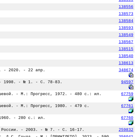
138556
138573
138584
138593
138549
138567
138515
138540
138613
. - 2020. - 22 апр.
348674
- 1998. - № 1. - С. 78-83.
94597
шевой. - М.: Прогресс, 1972. - 480 с.: ил.
67759
шевой. - М.: Прогресс, 1980. - 479 с.
67761
1960. - 280 с.: ил.
67760
 России. - 2003. - № 7. - С. 16-17.
259832
г, Д.С. Гоулд. - М.: [ПРИНТЛЕТО], 2023. - 590
356041