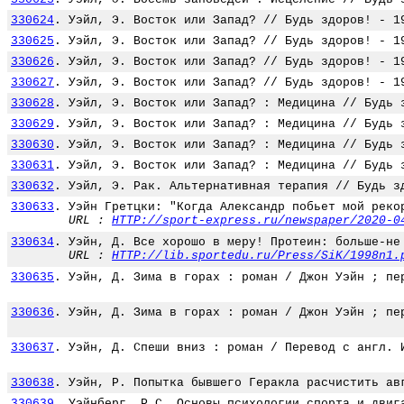
330624
.
Уэйл, Э. Восток или Запад? // Будь здоров! - 1
330625
.
Уэйл, Э. Восток или Запад? // Будь здоров! - 1
330626
.
Уэйл, Э. Восток или Запад? // Будь здоров! - 1
330627
.
Уэйл, Э. Восток или Запад? // Будь здоров! - 1
330628
.
Уэйл, Э. Восток или Запад? : Медицина // Будь 
330629
.
Уэйл, Э. Восток или Запад? : Медицина // Будь 
330630
.
Уэйл, Э. Восток или Запад? : Медицина // Будь 
330631
.
Уэйл, Э. Восток или Запад? : Медицина // Будь 
330632
.
Уэйл, Э. Рак. Альтернативная терапия // Будь з
330633
.
Уэйн Гретцки: "Когда Александр побьет мой реко
URL :
HTTP://sport-express.ru/newspaper/2020-0
330634
.
Уэйн, Д. Все хорошо в меру! Протеин: больше-не
URL :
HTTP://lib.sportedu.ru/Press/SiK/1998n1.
330635
.
Уэйн, Д. Зима в горах : роман / Джон Уэйн ; пе
330636
.
Уэйн, Д. Зима в горах : роман / Джон Уэйн ; пе
330637
.
Уэйн, Д. Спеши вниз : роман / Перевод с англ. 
330638
.
Уэйн, Р. Попытка бывшего Геракла расчистить ав
330639
.
Уэйнберг, Р.С. Основы психологии спорта и двиг