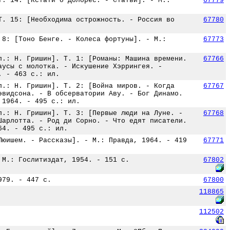
Т. 14: [Кстати о Долорес. - Статьи]. - М.:
67779
Т. 15: [Необходима острожность. - Россия во
67780
 8: [Тоно Бенге. - Колеса фортуны]. - М.:
67773
л.: Н. Гришин]. Т. 1: [Романы: Машина времени.
67766
аусы с молотка. - Искушение Хэррингея. -
. - 463 с.: ил.
л.: Н. Гришин]. Т. 2: [Война миров. - Когда
67767
эвидсона. - В обсерватории Аву. - Бог Динамо.
 1964. - 495 с.: ил.
л.: Н. Гришин]. Т. 3: [Первые люди на Луне. -
67768
Шарлотта. - Род ди Сорно. - Что едят писатели.
64. - 495 с.: ил.
Люишем. - Рассказы]. - М.: Правда, 1964. - 419
67771
 М.: Гослитиздат, 1954. - 151 с.
67802
979. - 447 с.
67800
118865
112502