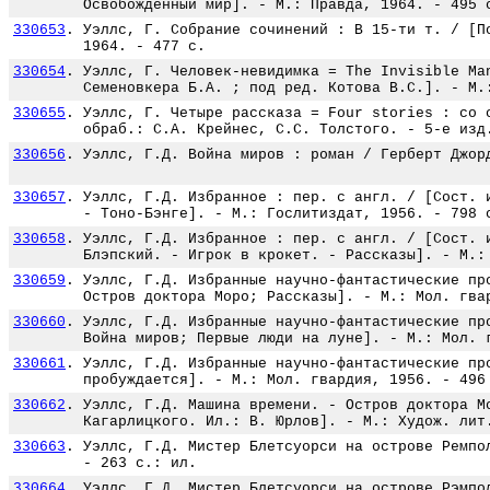
Освобожденный мир]. - М.: Правда, 1964. - 495 
330653
.
Уэллс, Г. Собрание сочинений : В 15-ти т. / [П
1964. - 477 с.
330654
.
Уэллс, Г. Человек-невидимка = The Invisible Ma
Семеновкера Б.А. ; под ред. Котова В.С.]. - М.
330655
.
Уэллс, Г. Четыре рассказа = Four stories : со 
обраб.: С.А. Крейнес, С.С. Толстого. - 5-е изд
330656
.
Уэллс, Г.Д. Война миров : роман / Герберт Джор
330657
.
Уэллс, Г.Д. Избранное : пер. с англ. / [Сост. 
- Тоно-Бэнге]. - М.: Гослитиздат, 1956. - 798 
330658
.
Уэллс, Г.Д. Избранное : пер. с англ. / [Сост. 
Блэпский. - Игрок в крокет. - Рассказы]. - М.:
330659
.
Уэллс, Г.Д. Избранные научно-фантастические пр
Остров доктора Моро; Рассказы]. - М.: Мол. гва
330660
.
Уэллс, Г.Д. Избранные научно-фантастические пр
Война миров; Первые люди на луне]. - М.: Мол. 
330661
.
Уэллс, Г.Д. Избранные научно-фантастические пр
пробуждается]. - М.: Мол. гвардия, 1956. - 496
330662
.
Уэллс, Г.Д. Машина времени. - Остров доктора М
Кагарлицкого. Ил.: В. Юрлов]. - М.: Худож. лит
330663
.
Уэллс, Г.Д. Мистер Блетсуорси на острове Ремпо
- 263 с.: ил.
330664
.
Уэллс, Г.Д. Мистер Блетсуорси на острове Рэмпо