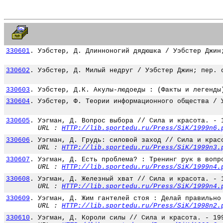
330601
.
Уэбстер, Д. Длинноногий дядюшка / Уэбстер Джин
330602
.
Уэбстер, Д. Милый недруг / Уэбстер Джин; пер. 
330603
.
Уэбстер, Д.К. Акулы-людоеды : (Факты и легенды
330604
.
Уэбстер, Ф. Теории информационного общества / 
330605
.
Уэгман, Д. Вопрос выбора // Сила и красота. - 
URL :
HTTP://lib.sportedu.ru/Press/SiK/1999n6.
330606
.
Уэгман, Д. Грудь: силовой заход // Сила и крас
URL :
HTTP://lib.sportedu.ru/Press/SiK/1999n3.
330607
.
Уэгман, Д. Есть проблема? : Тренинг рук в вопр
URL :
HTTP://lib.sportedu.ru/Press/SiK/1999n4.
330608
.
Уэгман, Д. Железный хват // Сила и красота. - 
URL :
HTTP://lib.sportedu.ru/Press/SiK/1999n4.
330609
.
Уэгман, Д. Жим гантелей стоя : Делай правильно
URL :
HTTP://lib.sportedu.ru/Press/SiK/1998n2.
330610
.
Уэгман, Д. Короли силы // Сила и красота. - 19