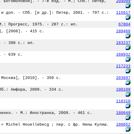
. Богомоловой]. - 7-е изд. - М.; СПб.: Питер,
204099
 и доп. - СПб. [и др.]: Питер, 2001. - 797 с.:
115617
М.: Прогресс, 1975. - 287 с.: ил.
67804
], [2008]. - 415 с.
189460
. - 398 с.: ил.
183237
. - 639 с.
168932
217233
 Москва], [2010]. - 350 с.
203697
Пб.: Амфора, 2009. - 334 с.
190109
118310
ченко. - М.: Иностранка, 2009. - 461 с.
180649
 = Michel Houellebecg ; пер. с фр. Нины Кулиш.
180652