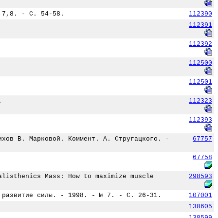
,7,8. - С. 54-58.
112390
112391
112392
112500
112501
.
112323
112393
ихов В. Марковой. Коммент. А. Стругацкого. -
67757
67758
alisthenics Mass: How to maximize muscle
298593
 развитие силы. - 1998. - № 7. - С. 26-31.
107001
138605
138599