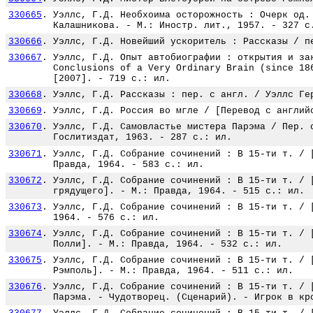
330665
.
Уэллс, Г.Д. Необхоима осторожность : Очерк од.
Калашникова. - М.: Иностр. лит., 1957. - 327 с
330666
.
Уэллс, Г.Д. Новейший ускоритель : Рассказы / п
330667
.
Уэллс, Г.Д. Опыт автобиографии : открытия и за
Conclusions of a Very Ordinary Brain (since 18
[2007]. - 719 с.: ил.
330668
.
Уэллс, Г.Д. Рассказы : пер. с англ. / Уэллс Ге
330669
.
Уэллс, Г.Д. Россия во мгле / [Перевод с англий
330670
.
Уэллс, Г.Д. Самовластье мистера Парэма / Пер. 
Гослитиздат, 1963. - 287 с.: ил.
330671
.
Уэллс, Г.Д. Собрание сочинений : В 15-ти т. / 
Правда, 1964. - 583 с.: ил.
330672
.
Уэллс, Г.Д. Собрание сочинений : В 15-ти т. / 
грядущего]. - М.: Правда, 1964. - 515 с.: ил.
330673
.
Уэллс, Г.Д. Собрание сочинений : В 15-ти т. / 
1964. - 576 с.: ил.
330674
.
Уэллс, Г.Д. Собрание сочинений : В 15-ти т. / 
Полли]. - М.: Правда, 1964. - 532 с.: ил.
330675
.
Уэллс, Г.Д. Собрание сочинений : В 15-ти т. / 
Рэмполь]. - М.: Правда, 1964. - 511 с.: ил.
330676
.
Уэллс, Г.Д. Собрание сочинений : В 15-ти т. / 
Парэма. - Чудотворец. (Сценарий). - Игрок в кр