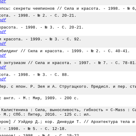
pdf
епсы: секреты чемпионов // Сила и красота. - 1998. - № 6
сота. - 1998. - № 2. - С. 20-21.
pdf
красота. - 1998. - № 3. - С. 20-21.
pdf
и красота. - 1999. - № 3. - С. 92.
pdf
ибилдинг // Сила и красота. - 1999. - № 2. - С. 40-41.
pdf
й энтузиазм // Сила и красота. - 1997. - № 7. - С. 78-81
pdf
сота. - 1998. - № 3. - С. 88.
pdf
Пер. с япон. Р. Зея и А. Стругацкого. Предисл. и пер. ст
с англ. - М.: Мир, 1989. - 200 с.
 Калистеника : Сила, выносливость, гибкость = C-Mass : C
- М.; СПб.: Питер, 2016. - 125 с.: ил.
ером] / Уэйдер Д.; кор. Динвуди Т. // Архитектура тела и
! - 1998. - № 5. - С. 12-18.
здоров! - 1998. - № 4. - С. 19-22.