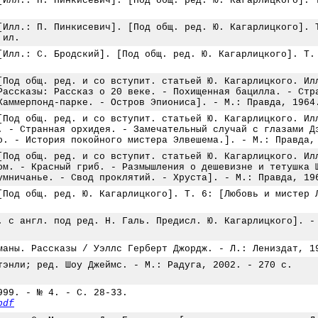
[Илл.: П. Пинкисевич]. [Под общ. ред. Ю. Кагарлицкого]. 
[Илл.: П. Пинкисевич]. [Под общ. ред. Ю. Кагарлицкого]. 
 ил.
[Илл.: С. Бродский]. [Под общ. ред. Ю. Кагарлицкого]. Т.
[Под общ. ред. и со вступит. статьей Ю. Кагарлицкого. Ил
Рассказы: Рассказ о 20 веке. - Похищенная бацилла. - Стр
Хаммерпонд-парке. - Остров Эпиониса]. - М.: Правда, 1964
[Под общ. ред. и со вступит. статьей Ю. Кагарлицкого. Ил
. - Странная орхидея. - Замечательный случай с глазами Д
о. - История покойного мистера Элвешема.]. - М.: Правда,
[Под общ. ред. и со вступит. статьей Ю. Кагарлицкого. Ил
ом. - Красный гриб. - Размышления о дешевизне и тетушка 
умничанье. - Свод проклятий. - Хруста]. - М.: Правда, 19
[Под общ. ред. Ю. Кагарлицкого]. Т. 6: [Любовь и мистер 
. с англ. под ред. Н. Галь. Предисл. Ю. Кагарлицкого]. -
маны. Рассказы / Уэллс Герберт Джордж. - Л.: Лениздат, 1
тэнли; ред. Шоу Джеймс. - М.: Радуга, 2002. - 270 с.
999. - № 4. - С. 28-33.
pdf