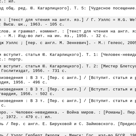
с.: ил.
од общ. ред. Ю. Кагарлицкого]. Т. 5: [Чудесное посещение
n : [текст для чтения на англ. яз.] / Г. Уэллс = H.G. We
: Высш. шк., 1963. - 105 с.
слов. и граммат. коммент. : [текст для чтения на англ. я
. - М.: Изд-во лит. на ин. яз., 1950. - 32 с.
дж Уэллс ; [пер. с англ. М. Зенкевич]. - М.: Гелеос, 200
и вступит. статья Ю. Кагарлицкого]. Т. 1: [Человек-невид
с.: портр.
и вступит. статья Ю. Кагарлицкого]. Т. 2: [Мистер Блетсу
 Гослитиздат, 1956. - 731 с.
оизведения : В 3 т. [Пер. с англ.] / [Вступит. статья и 
рдия, 1956. - 496 с.
оизведения : В 3 т. [Пер. с англ.] / [Вступит. статья и 
гвардия, 1956. - 502 с.
оизведения : В 3 т. [Пер. с англ.] / [Вступит. статья и 
 с.
оро. - Человек-невидимка. - Война миров. : [Романы]. Пер
., 1972. - 479 с.: ил.
ль / Пер. с англ. Е. Бируковой и С. Займовского. [Предис
ль / Уэллс Герберт Джордж. - Минск: Гос. изд-во БССР, 19