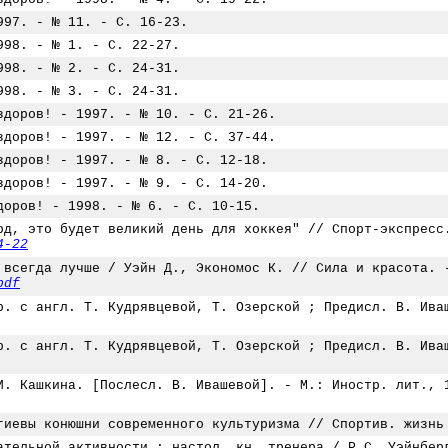
997. - № 11. - С. 16-23.
998. - № 1. - С. 22-27.
998. - № 2. - С. 24-31.
998. - № 3. - С. 24-31.
здоров! - 1997. - № 10. - С. 21-26.
здоров! - 1997. - № 12. - С. 37-44.
здоров! - 1997. - № 8. - С. 12-18.
здоров! - 1997. - № 9. - С. 14-20.
доров! - 1998. - № 6. - С. 10-15.
рд, это будет великий день для хоккея" // Спорт-экспресс
4-22
 всегда лучше / Уэйн Д., Экономос К. // Сила и красота. 
pdf
р. с англ. Т. Кудрявцевой, Т. Озерской ; Предисл. В. Ива
р. с англ. Т. Кудрявцевой, Т. Озерской ; Предисл. В. Ива
И. Кашкина. [Послесл. В. Ивашевой]. - М.: Иностр. лит., 
гиевы конюшни современного культуризма // Спортив. жизнь
ательной активности : настол. кн. тренера / Р.С. Уэйнбер