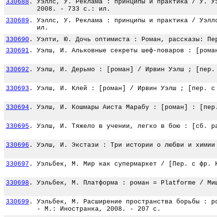
330688
.
Уэллс, У. Реклама : принципы и практика / У. У
2008. - 733 с.: ил.
330689
.
Уэллс, У. Реклама : принципы и практика / Уэлл
ил.
330690
.
Уэлти, Ю. Дочь оптимиста : Роман, рассказы: Пе
330691
.
Уэлш, И. Альковные секреты шеф-поваров : [рома
330692
.
Уэлш, И. Дерьмо : [роман] / Ирвин Уэлш ; [пер.
330693
.
Уэлш, И. Клей : [роман] / Ирвин Уэлш ; [пер. с
330694
.
Уэлш, И. Кошмары Аиста Марабу : [роман] : [пер
330695
.
Уэлш, И. Тяжело в учении, легко в бою : [сб. р
330696
.
Уэлш, И. Экстази : Три истории о любви и химии
330697
.
Уэльбек, М. Мир как супермаркет / [Пер. с фр. 
330698
.
Уэльбек, М. Платформа : роман = Platforme / Ми
330699
.
Уэльбек, М. Расширение пространства борьбы : р
- М.: Иностранка, 2008. - 207 с.