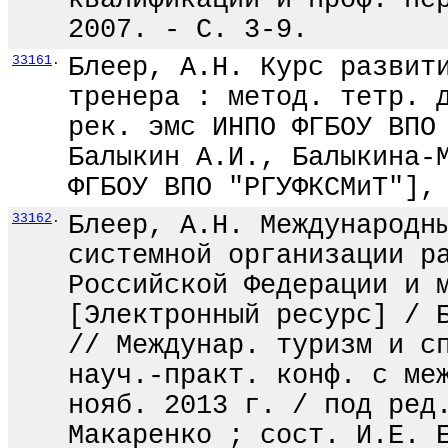
квалификации и проф. пе
2007. - С. 3-9.
33161
.
Блеер, А.Н. Курс развит
тренера : метод. тетр. 
рек. эмс ИНПО ФГБОУ ВПО
Балыкин А.И., Балыкина-
ФГБОУ ВПО "РГУФКСМиТ"],
33162
.
Блеер, А.Н. Международн
системной организации р
Российской Федерации и 
[Электронный ресурс] / 
// Междунар. туризм и с
науч.-практ. конф. с ме
нояб. 2013 г. / под ред
Макаренко ; сост. И.Е. 