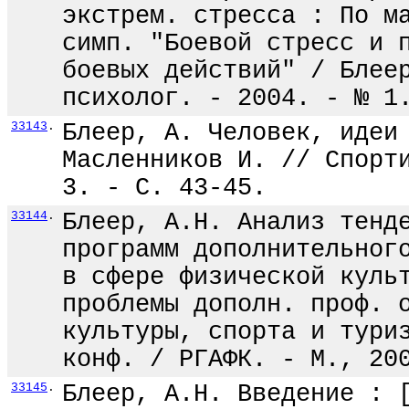
экстрем. стресса : По м
симп. "Боевой стресс и 
боевых действий" / Блее
психолог. - 2004. - № 1
33143
.
Блеер, А. Человек, идеи
Масленников И. // Спорт
3. - С. 43-45.
33144
.
Блеер, А.Н. Анализ тенд
программ дополнительног
в сфере физической куль
проблемы дополн. проф. 
культуры, спорта и тури
конф. / РГАФК. - М., 20
33145
.
Блеер, А.Н. Введение : 