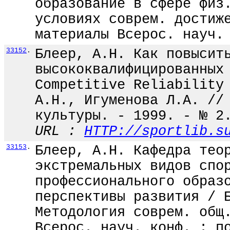
образование в сфере физ
условиях соврем. достиж
материалы Всерос. науч.
33152
.
Блеер, А.Н. Как повысит
высококвалифицированных
Competitive Reliability
А.Н., Игуменова Л.А. //
культуры. - 1999. - № 2
URL :
HTTP://sportlib.s
33153
.
Блеер, А.Н. Кафедра тео
экстремальных видов спо
профессионального образ
перспективы развития / 
Методология соврем. общ
Всерос. науч. конф. : п