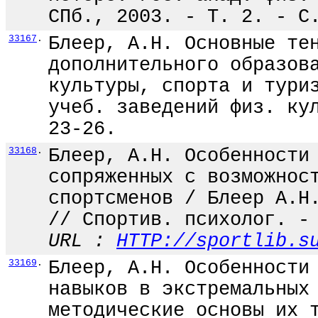
СПб., 2003. - Т. 2. - С
33167
.
Блеер, А.Н. Основные те
дополнительного образов
культуры, спорта и тури
учеб. заведений физ. ку
23-26.
33168
.
Блеер, А.Н. Особенности
сопряженных с возможнос
спортсменов / Блеер А.Н
// Спортив. психолог. -
URL :
HTTP://sportlib.s
33169
.
Блеер, А.Н. Особенности
навыков в экстремальных
методические основы их 