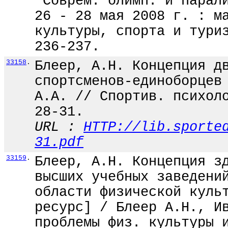
"Соврем. олимп. и парал
26 - 28 мая 2008 г. : м
культуры, спорта и тури
236-237.
33158
.
Блеер, А.Н. Концепция д
спортсменов-единоборцев
А.А. // Спортив. психол
28-31.
URL :
HTTP://lib.sporte
31.pdf
33159
.
Блеер, А.Н. Концепция з
высших учебных заведени
области физической куль
ресурс] / Блеер А.Н., И
проблемы физ. культуры 