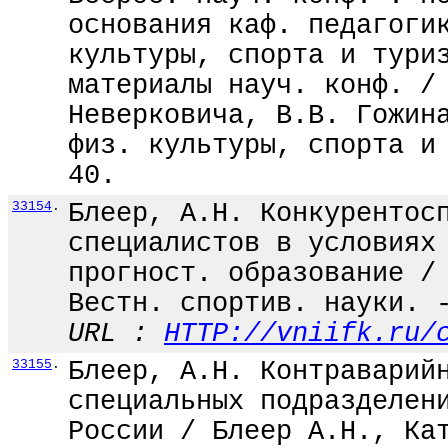
основания каф. педагоги
культуры, спорта и тури
материалы науч. конф. /
Неверковича, В.В. Гожин
физ. культуры, спорта и
40.
33154
.
Блеер, А.Н. Конкурентос
специалистов в условиях
прогност. образование /
Вестн. спортив. науки. 
URL :
HTTP://vniifk.ru/
33155
.
Блеер, А.Н. Контраварий
специальных подразделен
России / Блеер А.Н., Ка