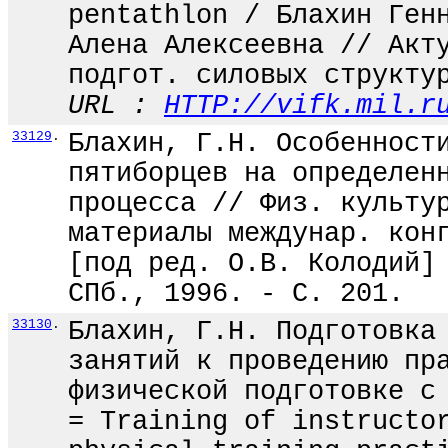
pentathlon / Блахин Ген
Алена Алексеевна // Акт
подгот. силовых структу
URL :
HTTP://vifk.mil.r
33129
.
Блахин, Г.Н. Особенност
пятиборцев на определен
процесса // Физ. культу
материалы междунар. кон
[под ред. О.В. Колодий]
СПб., 1996. - С. 201.
33130
.
Блахин, Г.Н. Подготовка
занятий к проведению пр
физической подготовке с
= Training of instructo