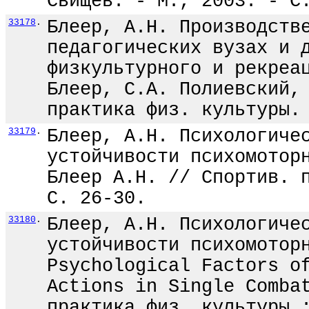
Свищев. - М., 2003. - С
33178
.
Блеер, А.Н. Производств
педагогических вузах и 
физкультурного и рекреа
Блеер, С.А. Полиевский,
практика физ. культуры.
33179
.
Блеер, А.Н. Психологиче
устойчивости психомотор
Блеер А.Н. // Спортив. 
С. 26-30.
33180
.
Блеер, А.Н. Психологиче
устойчивости психомотор
Psychological Factors o
Actions in Single Comba
практика физ. культуры 