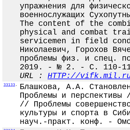
упражнения для физическ
военнослужащих Сухопутн
The content of the comb
physical and combat tra
servicemen in field con
Николаевич, Горохов Вяч
проблемы физ. и спец. п
2019. - № 2. - С. 110-1
URL :
HTTP://vifk.mil.r
33133
.
Блашкова, А.А. Становле
Проблемы и перспективы 
// Проблемы совершенств
культуры и спорта в Сиб
науч.-практ. конф. - Ом