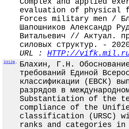
Complex and applied exe
evaluation of physical 
Forces military men / Б
Шапошников Александр Ру
Витальевич // Актуал. п
силовых структур. - 202
URL :
HTTP://vifk.mil.r
33128
.
Блахин, Г.Н. Обосновани
требований Единой Всеро
классификации (ЕВСК) вы
разрядов в международно
Substantiation of the t
compliance of the Unifi
classification (URSC) w
ranks and categories in