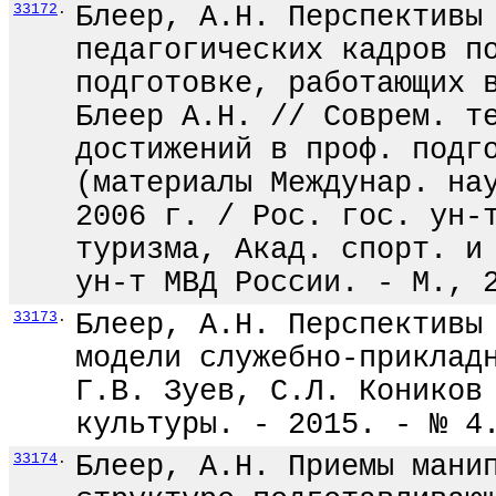
33172
.
Блеер, А.Н. Перспективы
педагогических кадров п
подготовке, работающих 
Блеер А.Н. // Соврем. т
достижений в проф. подг
(материалы Междунар. на
2006 г. / Рос. гос. ун-
туризма, Акад. спорт. и
ун-т МВД России. - М., 
33173
.
Блеер, А.Н. Перспективы
модели служебно-приклад
Г.В. Зуев, С.Л. Коников
культуры. - 2015. - № 4
33174
.
Блеер, А.Н. Приемы мани