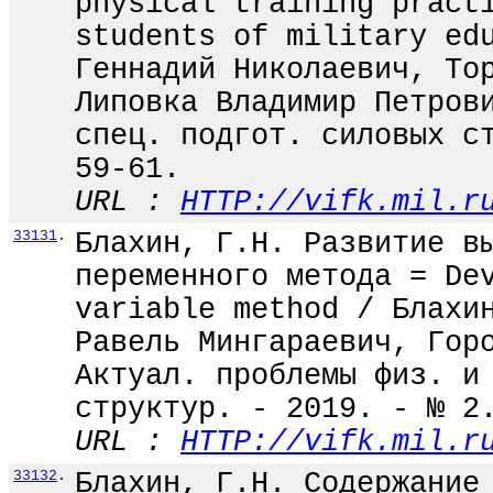
physical training pract
students of military ed
Геннадий Николаевич, То
Липовка Владимир Петров
спец. подгот. силовых с
59-61.
URL :
HTTP://vifk.mil.r
33131
.
Блахин, Г.Н. Развитие в
переменного метода = De
variable method / Блахи
Равель Мингараевич, Гор
Актуал. проблемы физ. и
структур. - 2019. - № 2
URL :
HTTP://vifk.mil.r
33132
.
Блахин, Г.Н. Содержание