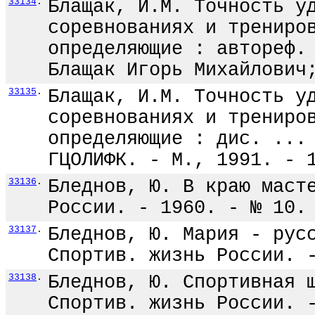
33134
.
Блащак, И.М. Точность у
соревнованиях и трениро
определяющие : автореф.
Блащак Игорь Михайлович
33135
.
Блащак, И.М. Точность у
соревнованиях и трениро
определяющие : дис. ...
ГЦОЛИФК. - М., 1991. - 
33136
.
Бледнов, Ю. В краю маст
России. - 1960. - № 10.
33137
.
Бледнов, Ю. Мария - рус
Спортив. жизнь России. 
33138
.
Бледнов, Ю. Спортивная 
Спортив. жизнь России. 