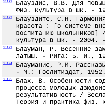
33121
.
Блауздис, В.В. Для повы
Физ. культура в шк. - 1
33122
.
Блауздите, С.Н. Гармони
красота : [о системе вн
воспитанию школьников] 
культура в шк. - 2004. 
33123
.
Блауман, Р. Весенние за
латыш. - Рига: Б. и., 1
33124
.
Блауманис, Р.М. Рассказ
- М.: Гослитиздат, 1952
33125
.
Блах, В. Особенности со
процесса молодых дзюдои
результативность / Весл
Теория и практика физ. 