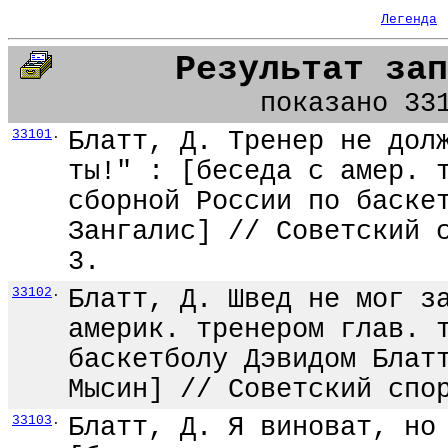
Легенда
Результат зап
показано 33
33101
.
Блатт, Д. Тренер не дол
ты!" : [беседа с амер. 
сборной России по баске
Зангалис] // Советский 
3.
33102
.
Блатт, Д. Швед не мог з
америк. тренером глав. 
баскетболу Дэвидом Блат
Мысин] // Советский спо
33103
.
Блатт, Д. Я виноват, но