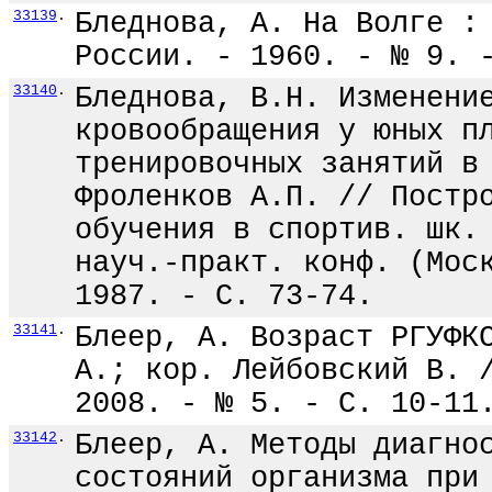
33139
.
Бледнова, А. На Волге :
России. - 1960. - № 9. 
33140
.
Бледнова, В.Н. Изменени
кровообращения у юных п
тренировочных занятий в
Фроленков А.П. // Постр
обучения в спортив. шк.
науч.-практ. конф. (Мос
1987. - С. 73-74.
33141
.
Блеер, А. Возраст РГУФК
А.; кор. Лейбовский В. 
2008. - № 5. - С. 10-11
33142
.
Блеер, А. Методы диагно
состояний организма при