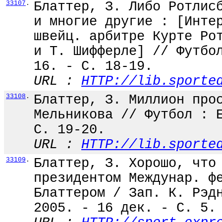
33107
.
Блаттер, З. Либо Ротлис
и многие другие : [Инте
швейц. арбитре Курте Ро
и Т. Шифферле] // Футбо
16. - С. 18-19.
URL :
HTTP://lib.sporte
33108
.
Блаттер, З. Миллион про
Мельникова // Футбол : 
С. 19-20.
URL :
HTTP://lib.sporte
33109
.
Блаттер, З. Хорошо, что
президентом Междунар. ф
Блаттером / Зап. К. Рэд
2005. - 16 дек. - С. 5.