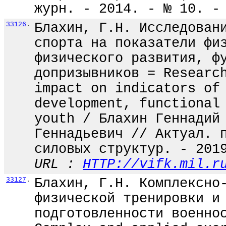
журн. - 2014. - № 10. -
33126
.
Блахин, Г.Н. Исследован
спорта на показатели фи
физического развития, ф
допризывников = Researc
impact on indicators of
development, functional
youth / Блахин Геннадий
Геннадьевич // Актуал. 
силовых структур. - 201
URL :
HTTP://vifk.mil.r
33127
.
Блахин, Г.Н. Комплексно
физической тренировки и
подготовленности военно