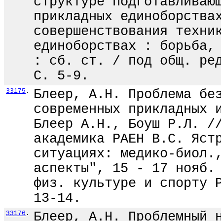
структуре подготавливаю
прикладных единоборства
совершенствования техни
единоборствах : борьба,
: сб. ст. / под общ. ре
С. 5-9.
33175
.
Блеер, А.Н. Проблема бе
современных прикладных 
Блеер А.Н., Боуш Р.Л. /
академика РАЕН В.С. Яст
ситуациях: медико-биол.
аспекты", 15 - 17 нояб.
физ. культуре и спорту 
13-14.
33176
.
Блеер, А.Н. Проблемный 