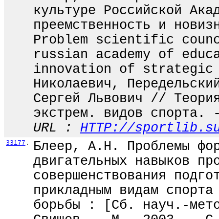
культуре Российской Ака
преемственность и новиз
Problem scientific coun
russian academy of educ
innovation of strategic
Николаевич, Передельски
Сергей Львович // Теори
экстрем. видов спорта. 
URL :
HTTP://sportlib.s
33177
.
Блеер, А.Н. Проблемы фо
двигательных навыков пр
совершенствования подго
прикладным видам спорта
борьбы : [Сб. науч.-мет