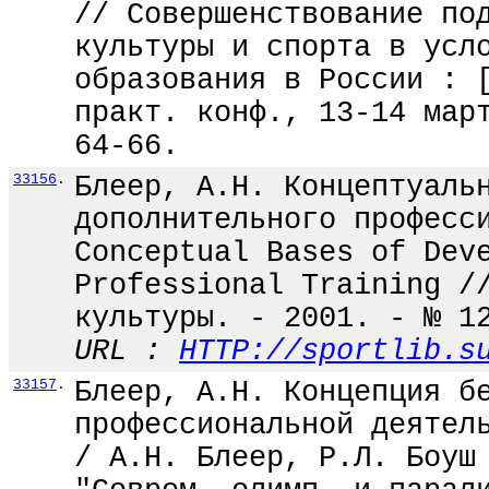
// Совершенствование по
культуры и спорта в усл
образования в России : 
практ. конф., 13-14 мар
64-66.
33156
.
Блеер, А.Н. Концептуаль
дополнительного професс
Conceptual Bases of Dev
Professional Training /
культуры. - 2001. - № 1
URL :
HTTP://sportlib.s
33157
.
Блеер, А.Н. Концепция б
профессиональной деятел
/ А.Н. Блеер, Р.Л. Боуш