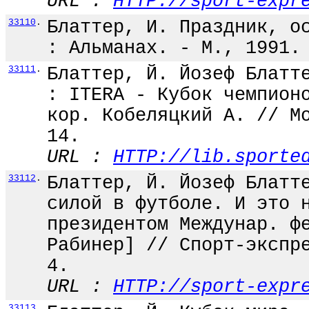
URL :
HTTP://sport-expr
33110
.
Блаттер, И. Праздник, о
: Альманах. - М., 1991.
33111
.
Блаттер, Й. Йозеф Блатт
: ITERA - Кубок чемпион
кор. Кобеляцкий А. // М
14.
URL :
HTTP://lib.sporte
33112
.
Блаттер, Й. Йозеф Блатт
силой в футболе. И это 
президентом Междунар. ф
Рабинер] // Спорт-экспр
4.
URL :
HTTP://sport-expr
33113
.