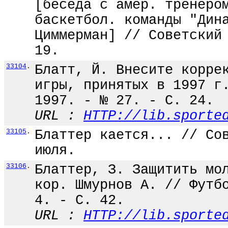
[беседа с амер. тренеро
баскетбол. команды "Дин
Циммерман] // Советский
19.
33104
.
Блатт, Й. Внесите корре
игры, принятых в 1997 г
1997. - № 27. - С. 24.
URL :
HTTP://lib.sporte
33105
.
Блаттер кается... // Со
июля.
33106
.
Блаттер, З. Защитить мо
кор. Шмурнов А. // Футб
4. - С. 42.
URL :
HTTP://lib.sporte