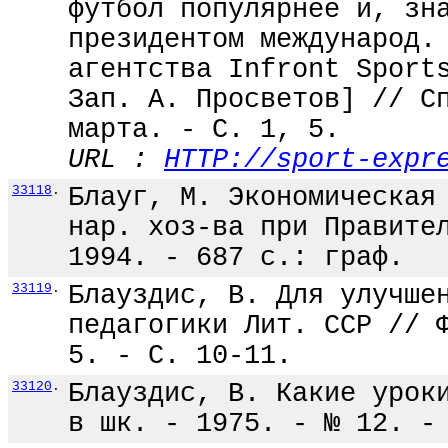
футбол популярнее и, зн
президентом международ.
агентства Infront Sport
Зап. А. Просветов] // С
марта. - С. 1, 5.
URL :
HTTP://sport-expr
33118
.
Блауг, М. Экономическая
нар. хоз-ва при Правите
1994. - 687 с.: граф.
33119
.
Блауздис, В. Для улучше
педагогики Лит. ССР // 
5. - С. 10-11.
33120
.
Блауздис, В. Какие урок
в шк. - 1975. - № 12. -