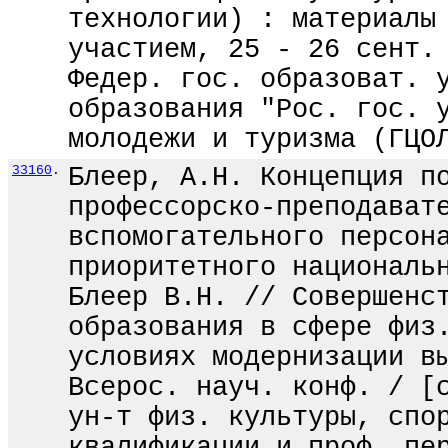
технологии) : материалы
участием, 25 - 26 сент.
Федер. гос. образоват. 
образования "Рос. гос. 
молодежи и туризма (ГЦО
33160
.
Блеер, А.Н. Концепция п
профессорско-преподават
вспомогательного персон
приоритетного националь
Блеер В.Н. // Совершенс
образования в сфере физ
условиях модернизации в
Всерос. науч. конф. / [
ун-т физ. культуры, спо