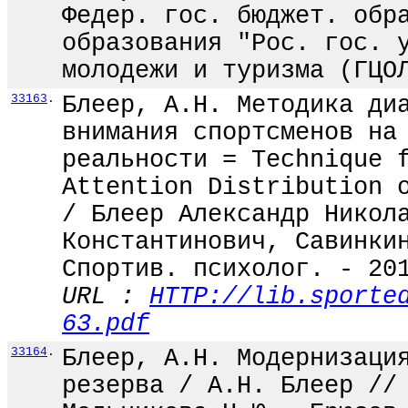
Федер. гос. бюджет. обр
образования "Рос. гос. 
молодежи и туризма (ГЦО
33163
.
Блеер, А.Н. Методика ди
внимания спортсменов на
реальности = Technique 
Attention Distribution 
/ Блеер Александр Никол
Константинович, Савинки
Спортив. психолог. - 20
URL :
HTTP://lib.sporte
63.pdf
33164
.
Блеер, А.Н. Модернизаци
резерва / А.Н. Блеер //