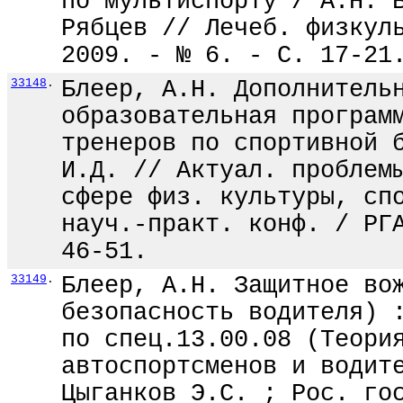
по мультиспорту / А.Н. 
Рябцев // Лечеб. физкул
2009. - № 6. - С. 17-21
33148
.
Блеер, А.Н. Дополнитель
образовательная програм
тренеров по спортивной 
И.Д. // Актуал. проблем
сфере физ. культуры, сп
науч.-практ. конф. / РГ
46-51.
33149
.
Блеер, А.Н. Защитное во
безопасность водителя) 
по спец.13.00.08 (Теори
автоспортсменов и водит
Цыганков Э.С. ; Рос. го