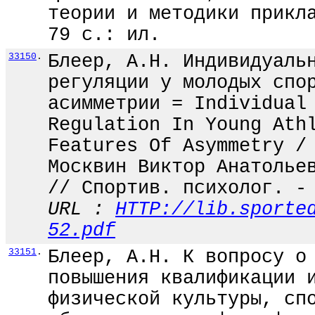
теории и методики прикл
79 с.: ил.
33150
.
Блеер, А.Н. Индивидуаль
регуляции у молодых спо
асимметрии = Individual
Regulation In Young Ath
Features Of Asymmetry /
Москвин Виктор Анатолье
// Спортив. психолог. -
URL :
HTTP://lib.sporte
52.pdf
33151
.
Блеер, А.Н. К вопросу о
повышения квалификации 
физической культуры, сп