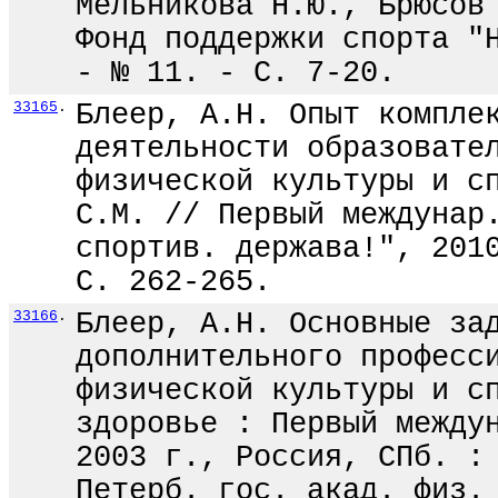
Мельникова Н.Ю., Брюсов
Фонд поддержки спорта "
- № 11. - С. 7-20.
33165
.
Блеер, А.Н. Опыт компле
деятельности образовате
физической культуры и с
С.М. // Первый междунар
спортив. держава!", 201
С. 262-265.
33166
.
Блеер, А.Н. Основные за
дополнительного професс
физической культуры и с
здоровье : Первый между
2003 г., Россия, СПб. :
Петерб. гос. акад. физ.