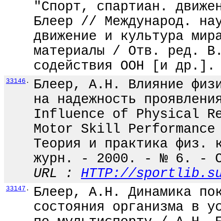
"Спорт, спартиан. движе
Блеер // Международ. на
движение и культура мир
материалы / Отв. ред. В
содействия ООН [и др.].
33146
.
Блеер, А.Н. Влияние физ
на надежность проявлени
Influence of Physical R
Motor Skill Performance
Теория и практика физ. 
журн. - 2000. - № 6. - 
URL :
HTTP://sportlib.s
33147
.
Блеер, А.Н. Динамика по
состояния организма в у