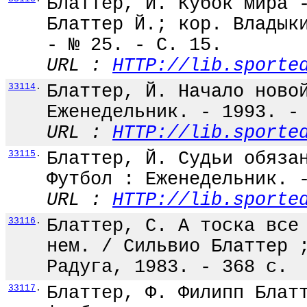
Блаттер, Й. Кубок мира 
Блаттер Й.; кор. Владык
- № 25. - С. 15.
URL :
HTTP://lib.sporte
33114
.
Блаттер, Й. Начало ново
Еженедельник. - 1993. -
URL :
HTTP://lib.sporte
33115
.
Блаттер, Й. Судьи обяза
Футбол : Еженедельник. 
URL :
HTTP://lib.sporte
33116
.
Блаттер, С. А тоска все
нем. / Сильвио Блаттер 
Радуга, 1983. - 368 с.
33117
.
Блаттер, Ф. Филипп Блат