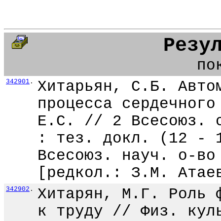
Резу
по
342901
.
Хитарьян, С.Б. Авто
процесса сердечного
Е.С. // 2 Всесоюз. 
: тез. докл. (12 - 
Всесоюз. науч. о-во
[редкол.: З.М. Атае
342902
.
Хитарян, М.Г. Роль 
к труду // Физ. кул