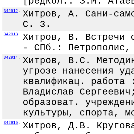
[редкол.: З.М. Атае
342912
.
Хитров, А. Сани-сам
С. 3.
342913
.
Хитров, В. Встречи 
- СПб.: Петрополис,
342914
.
Хитров, В.С. Методи
угрозе нанесения уд
квалификац. работа 
Владислав Сергеевич
образоват. учрежден
культуры, спорта, м
342915
.
Хитров, Д.В. Кругов