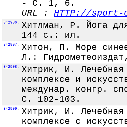
- С. 1, 6.
URL :
HTTP://sport-
342906
.
Хитлман, Р. Йога дл
144 с.: ил.
342907
.
Хитон, П. Море сине
Л.: Гидрометеоиздат
342908
.
Хитрик, И. Лечебная
комплексе и искусст
междунар. конгр. сп
С. 102-103.
342909
.
Хитрик, И. Лечебная
комплексе с искусст