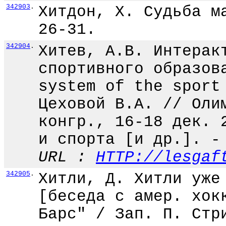
342903
.
Хитдон, X. Судьба м
26-31.
342904
.
Хитев, А.В. Интерак
спортивного образов
system of the sport
Цеховой В.А. // Оли
конгр., 16-18 дек. 
и спорта [и др.]. -
URL :
HTTP://lesgaf
342905
.
Хитли, Д. Хитли уже
[беседа с амер. хок
Барс" / Зап. П. Стр