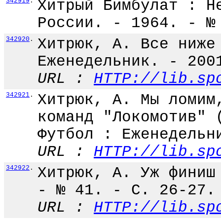
342919
.
Хитрый Бимбулат : Н
России. - 1964. - №
342920
.
Хитрюк, А. Все ниже
Еженедельник. - 200
URL :
HTTP://lib.sp
342921
.
Хитрюк, А. Мы ломим
команд "Локомотив" 
Футбол : Еженедельн
URL :
HTTP://lib.sp
342922
.
Хитрюк, А. Уж финиш
- № 41. - С. 26-27.
URL :
HTTP://lib.sp