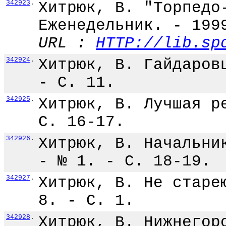
342923
.
Хитрюк, В. "Торпедо
Еженедельник. - 199
URL :
HTTP://lib.sp
342924
.
Хитрюк, В. Гайдаров
- С. 11.
342925
.
Хитрюк, В. Лучшая р
С. 16-17.
342926
.
Хитрюк, В. Начальни
- № 1. - С. 18-19.
342927
.
Хитрюк, В. Не старе
8. - С. 1.
342928
.
Хитрюк, В. Нижнегор