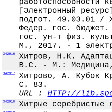
работоспособности к
[Электронный ресурс
подгот. 49.03.01 / 
Федер. гос. бюджет.
гос. ун-т физ. куль
М., 2017. - 1 элект
342916
.
Хитров, Н.К. Адапта
В.С. - М.: Медицина
342917
.
Хитрово, А. Кубок К
С. 83.
URL :
HTTP://lib.sp
342918
.
Хитрые серебристые 