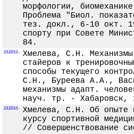
морфологии, биомеханике
Проблема "Биол. показат
тез. докл., 6-10 окт. 1
спорту при Совете Минис
84.
343043
.
Хмелева, С.Н. Механизмы
стайеров к тренировочны
способы текущего контро
С.Н., Буреева А.А., Вас
механизмы адапт. челове
науч. тр. - Хабаровск, 
343044
.
Хмелева, С.Н. Об опыте 
курсу спортивной медици
// Совершенствование си