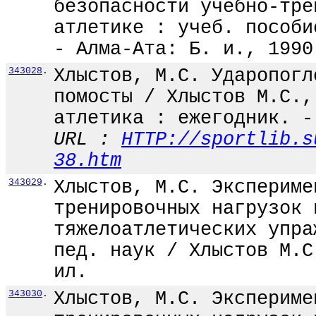
безопасности учебно-тре
атлетике : учеб. пособи
- Алма-Ата: Б. и., 1990
343028
.
Хлыстов, М.С. Ударопогл
помосты / Хлыстов М.С.,
атлетика : ежегодник. -
URL :
HTTP://sportlib.s
38.htm
343029
.
Хлыстов, М.С. Экспериме
тренировочных нагрузок 
тяжелоатлетических упра
пед. наук / Хлыстов М.С
ил.
343030
.
Хлыстов, М.С. Экспериме