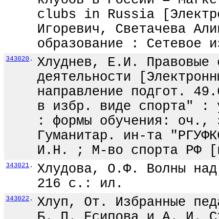
клубов в России = Marke
clubs in Russia [Электр
Игоревич, Светачева Али
образование : Сетевое и
343020
.
Хлуднев, Е.И. Правовые 
деятельности [Электронн
направление подгот. 49.
в избр. виде спорта" : 
: формы обучения: оч., 
Гуманитар. ин-та "РГУФК
И.Н. ; М-во спорта РФ [
343021
.
Хлудова, О.Ф. Волны над
216 с.: ил.
343022
.
Хлуп, От. Избранные пед
Б. П. Есипова и А. И. С