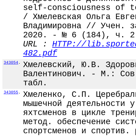
self-consciousness of t
/ Хмелевская Ольга Евге
Владимировна // Учен. з
2020. - № 6 (184), ч. 2
URL :
HTTP://lib.sporte
482.pdf
343054
.
Хмелевский, Ю.В. Здоров
Валентинович. - М.: Сов
табл.
343055
.
Хмеленко, С.П. Церебрал
мышечной деятельности у
яхтсменов в цикле трени
метод. обеспечение сист
спортсменов и спортив. 