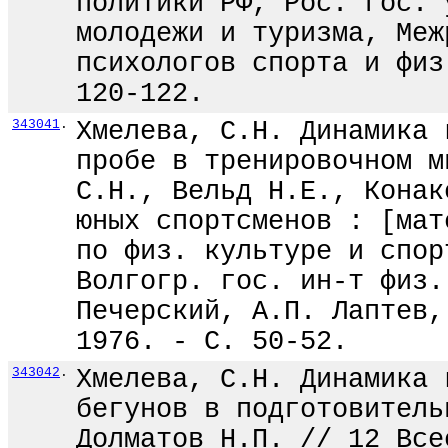
политики РФ, Рос. гос. 
молодежи и туризма, Меж
психологов спорта и физ
120-122.
343041
.
Хмелева, С.Н. Динамика 
пробе в тренировочном м
С.Н., Вельд Н.Е., Конак
юных спортсменов : [мат
по физ. культуре и спор
Волгогр. гос. ин-т физ.
Печерский, А.П. Лаптев,
1976. - С. 50-52.
343042
.
Хмелева, С.Н. Динамика 
бегунов в подготовитель
Долматов Н.П. // 12 Все