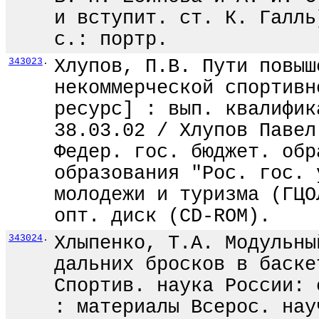
и вступит. ст. К. Галль
с.: портр.
343023
.
Хлупов, П.В. Пути повыш
некоммерческой спортивн
ресурс] : вып. квалифик
38.03.02 / Хлупов Павел
Федер. гос. бюджет. обр
образования "Рос. гос. 
молодежи и туризма (ГЦО
опт. диск (CD-ROM).
343024
.
Хлыпенко, Т.А. Модульны
дальних бросков в баске
Спортив. наука России: 
: материалы Всерос. нау