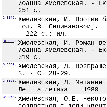
Иоанна Хмелевская. - Ек
351 с.
343049
.
Хмелевская, И. Против б
пол. В. Селивановой]. -
- 222 с.: ил.
343050
.
Хмелевская, И. Роман ве
Иоанна Хмелевская. - Ек
319 с.
343051
.
Хмелевская, Л. Возвраще
3. - С. 28-29.
343052
.
Хмелевская, Л. Метания 
Лег. атлетика. - 1988. 
343053
.
Хмелевская, О.Е. Некото
подростков с делинквент