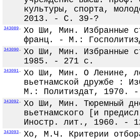
учреждение высш. проф. 
культуры, спорта, молод
2013. - С. 39-?
343089
.
Хо Ши, Мин. Избранные с
франц. - М.: Госполитиз
343090
.
Хо Ши, Мин. Избранные с
1985. - 271 с.
343091
.
Хо Ши, Мин. О Ленине, л
вьетнамской дружбе : Из
М.: Политиздат, 1970. -
343092
.
Хо Ши, Мин. Тюремный дн
вьетнамского [и предисл
Иностр. лит., 1960. - 1
343093
.
Хо, М.Ч. Критерии отбор