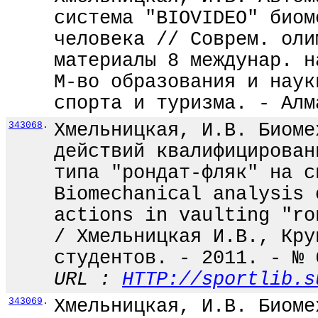
система "BIOVIDEO" биом
человека // Соврем. оли
материалы 8 междунар. н
М-во образования и наук
спорта и туризма. - Алм
343068
.
Хмельницкая, И.В. Биоме
действий квалифицирован
типа "рондат-фляк" на с
Biomechanical analysis 
actions in vaulting "ro
/ Хмельницкая И.В., Кру
студентов. - 2011. - № 
URL :
HTTP://sportlib.s
343069
.
Хмельницкая, И.В. Биоме