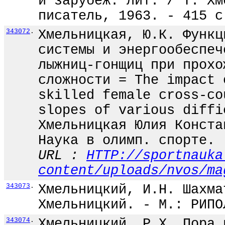
и зарубеж. лит. / Т. Хм
писатель, 1963. - 415 с
343072
.
Хмельницкая, Ю.К. Функц
системы и энергообеспеч
лыжниц-гонщиц при прохо
сложности = The impact 
skilled female cross-co
slopes of various diffi
Хмельницкая Юлия Конста
Наука в олимп. спорте. 
URL :
HTTP://sportnauka
content/uploads/nvos/ma
343073
.
Хмельницкий, И.Н. Шахма
Хмельницкий. - М.: РИПО
343074
.
Хмельницкий, Р.Х. Пора 