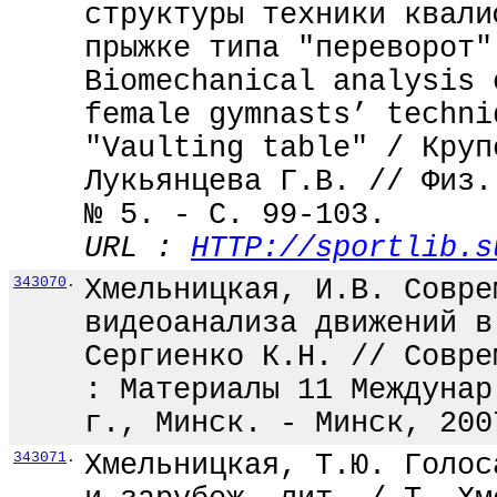
структуры техники квали
прыжке типа "переворот"
Biomechanical analysis 
female gymnasts’ techni
"Vaulting table" / Круп
Лукьянцева Г.В. // Физ.
№ 5. - С. 99-103.
URL :
HTTP://sportlib.s
343070
.
Хмельницкая, И.В. Совре
видеоанализа движений в
Сергиенко К.Н. // Совре
: Материалы 11 Междунар
г., Минск. - Минск, 200
343071
.
Хмельницкая, Т.Ю. Голос