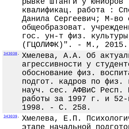
рывке штанги у юниоров 
квалификац. работа : Сп
Данила Сергеевич; М-во 
общеобразоват. учрежден
гос. ун-т физ. культуры
(ГЦОЛИФК)". - М., 2015.
343038
.
Хмелева, А.А. Об актуал
агрессивности у студент
обоснование физ. воспит
подгот. кадров по физ. 
науч. сес. АФВиС Респ. 
работы за 1997 г. и 52-
1998. - С. 258.
343039
.
Хмелева, Е.П. Психологи
этапе начальной подгото