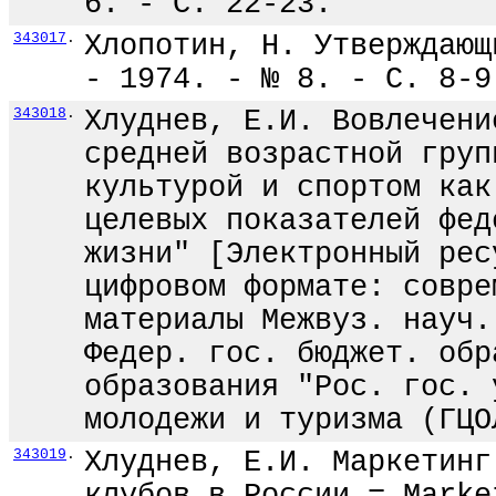
6. - С. 22-23.
343017
.
Хлопотин, Н. Утверждающ
- 1974. - № 8. - С. 8-9
343018
.
Хлуднев, Е.И. Вовлечени
средней возрастной груп
культурой и спортом как
целевых показателей фед
жизни" [Электронный рес
цифровом формате: совре
материалы Межвуз. науч.
Федер. гос. бюджет. обр
образования "Рос. гос. 
молодежи и туризма (ГЦО
343019
.
Хлуднев, Е.И. Маркетинг