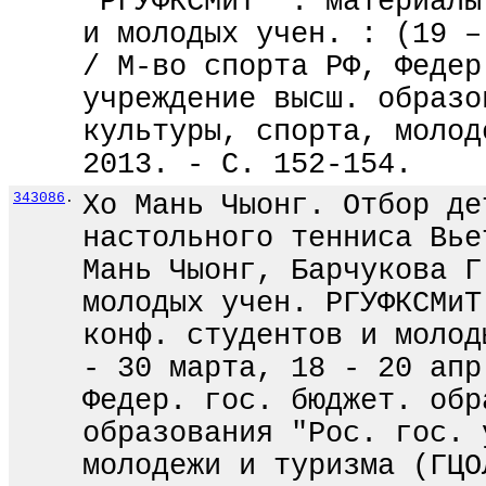
"РГУФКСМиТ" : материалы
и молодых учен. : (19 –
/ М-во спорта РФ, Федер
учреждение высш. образо
культуры, спорта, молод
2013. - С. 152-154.
343086
.
Хо Мань Чыонг. Отбор де
настольного тенниса Вье
Мань Чыонг, Барчукова Г
молодых учен. РГУФКСМиТ
конф. студентов и молод
- 30 марта, 18 - 20 апр
Федер. гос. бюджет. обр
образования "Рос. гос. 
молодежи и туризма (ГЦО