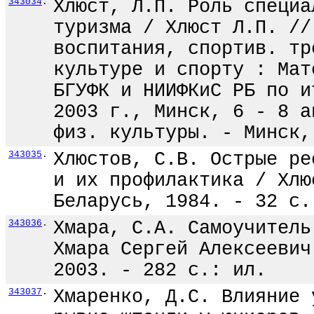
343034
.
Хлюст, Л.П. Роль специа
туризма / Хлюст Л.П. //
воспитания, спортив. тр
культуре и спорту : Мат
БГУФК и НИИФКиС РБ по и
2003 г., Минск, 6 - 8 а
физ. культуры. - Минск,
343035
.
Хлюстов, С.В. Острые ре
и их профилактика / Хлю
Беларусь, 1984. - 32 с.
343036
.
Хмара, С.А. Самоучитель
Хмара Сергей Алексеевич
2003. - 282 с.: ил.
343037
.
Хмаренко, Д.С. Влияние 