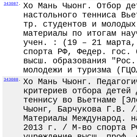
343087
.
Хо Мань Чыонг. Отбор де
настольного тенниса Вье
тр. студентов и молодых
материалы по итогам нау
учен. : (19 – 21 марта,
спорта РФ, Федер. гос. 
высш. образования "Рос.
молодежи и туризма (ГЦО
343088
.
Хо Мань Чыонг. Педагоги
критериев отбора детей 
теннису во Вьетнаме [Эл
Чыонг, Барчукова Г.В. /
Материалы Международ. н
2013 г. / М-во спорта Р