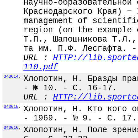
научно-образовательной 
Краснодарского Края) = 
management of scientifi
region (on the example 
Т.П., Шапошникова Т.Л.,
та им. П.Ф. Лесгафта. -
URL :
HTTP://lib.sporte
110.pdf
343014
.
Хлопотин, Н. Бразды пра
- № 10. - С. 16-17.
URL :
HTTP://lib.sporte
343015
.
Хлопотин, Н. Кто кого о
- 1969. - № 9. - С. 17.
343016
.
Хлопотин, Н. Поле зрени