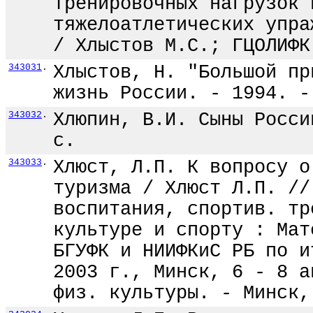
тренировочных нагрузок 
тяжелоатлетических упра
/ Хлыстов М.С.; ГЦОЛИФК
343031
.
Хлыстов, Н. "Большой пр
жизнь России. - 1994. -
343032
.
Хлюпин, В.И. Сыны Росси
с.
343033
.
Хлюст, Л.П. К вопросу о
туризма / Хлюст Л.П. //
воспитания, спортив. тр
культуре и спорту : Мат
БГУФК и НИИФКиС РБ по и
2003 г., Минск, 6 - 8 а
физ. культуры. - Минск,