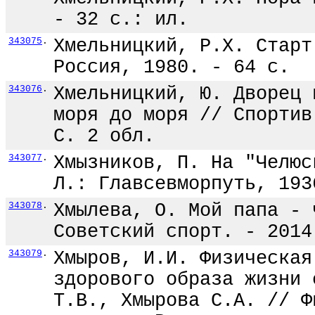
- 32 с.: ил.
343075
.
Хмельницкий, Р.Х. Старт
Россия, 1980. - 64 с.
343076
.
Хмельницкий, Ю. Дворец 
моря до моря // Спортив
С. 2 обл.
343077
.
Хмызников, П. На "Челюс
Л.: Главсевморпуть, 193
343078
.
Хмылева, О. Мой папа - 
Советский спорт. - 2014
343079
.
Хмыров, И.И. Физическая
здорового образа жизни 
Т.В., Хмырова С.А. // Ф