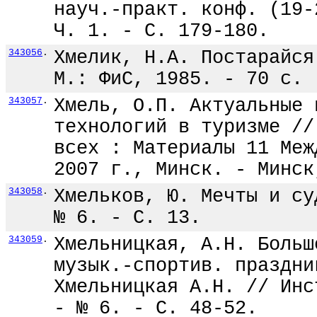
науч.-практ. конф. (19-
Ч. 1. - С. 179-180.
343056
.
Хмелик, Н.А. Постарайся
М.: ФиС, 1985. - 70 с.
343057
.
Хмель, О.П. Актуальные 
технологий в туризме //
всех : Материалы 11 Меж
2007 г., Минск. - Минск
343058
.
Хмельков, Ю. Мечты и су
№ 6. - С. 13.
343059
.
Хмельницкая, А.Н. Больш
музык.-спортив. праздни
Хмельницкая А.Н. // Инс
- № 6. - С. 48-52.