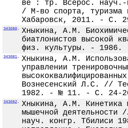
ве : тр. Всерос. науч.-
/ М-во спорта, туризма 
Хабаровск, 2011. - С. 2
343080
.
Хныкина, А.М. Биохимиче
биатлонистов высокой кв
физ. культуры. - 1986. 
343081
.
Хныкина, А.М. Использов
управлении тренировочны
высококвалифицированных
Вознесенский Л.С. // Те
1982. - № 11. - С. 24-2
343082
.
Хныкина, А.М. Кинетика 
мышечной деятельности /
науч. конгр. Тбилиси 19