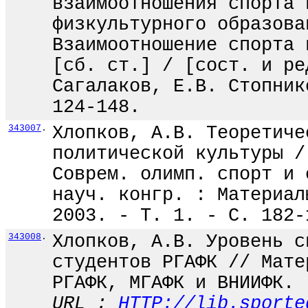
взаимоотношения спорта 
физкультурного образова
Взаимоотношение спорта 
[сб. ст.] / [сост. и ре
Сагалаков, Е.В. Стопник
124-148.
343007
.
Хлопков, А.В. Теоретиче
политической культуры /
Соврем. олимп. спорт и 
науч. конгр. : Материал
2003. - Т. 1. - С. 182-
343008
.
Хлопков, А.В. Уровень с
студентов РГАФК // Мате
РГАФК, МГАФК и ВНИИФК. 
URL :
HTTP://lib.sporte