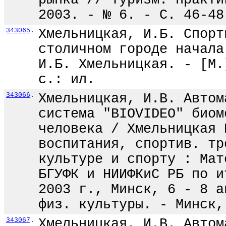
рынка // Туризм: практи
2003. - № 6. - С. 46-48
343065
.
Хмельницкая, И.Б. Спорт
столичном городе начала
И.Б. Хмельницкая. - [М.
с.: ил.
343066
.
Хмельницкая, И.В. Автом
система "BIOVIDEO" биом
человека / Хмельницкая 
воспитания, спортив. тр
культуре и спорту : Мат
БГУФК и НИИФКиС РБ по и
2003 г., Минск, 6 - 8 а
физ. культуры. - Минск,
343067
.
Хмельницкая, И.В. Автом