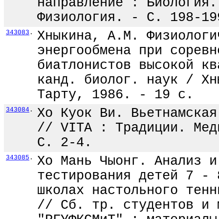
направление : Биология.
Физиология. - С. 198-19
343083
.
Хныкина, А.М. Физиологи
энергообмена при соревн
биатлонистов высокой кв
канд. биолог. наук / Хн
Тарту, 1986. - 19 с.
343084
.
Хо Куок Ви. Вьетнамская
// VITA : Традиции. Мед
С. 2-4.
343085
.
Хо Мань Чыонг. Анализ и
тестирования детей 7 - 
школах настольного тенн
// Сб. тр. студентов и 