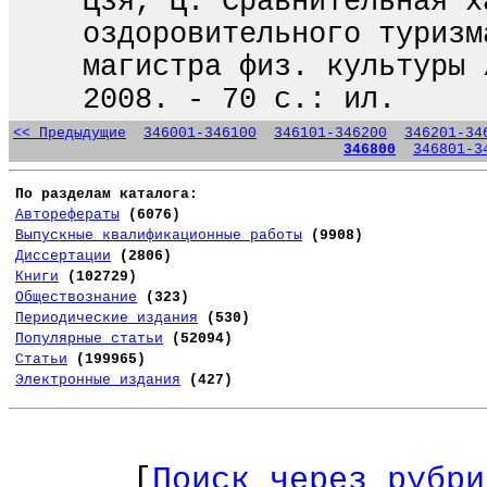
Цзя, Ц. Сравнительная х
оздоровительного туризм
магистра физ. культуры 
2008. - 70 с.: ил.
<< Предыдущие
346001-346100
346101-346200
346201-34
346800
346801-3
По разделам каталога:
Авторефераты
(6076)
Выпускные квалификационные работы
(9908)
Диссертации
(2806)
Книги
(102729)
Обществознание
(323)
Периодические издания
(530)
Популярные статьи
(52094)
Статьи
(199965)
Электронные издания
(427)
[
Поиск через рубри