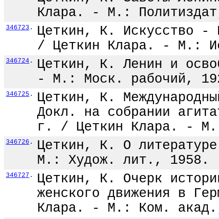
Клара. - М.: Политиздат
346723
.
Цеткин, К. Искусство - 
/ Цеткин Клара. - М.: И
346724
.
Цеткин, К. Ленин и осво
- М.: Моск. рабочий, 19
346725
.
Цеткин, К. Международны
Докл. на собрании агита
г. / Цеткин Клара. - М.
346726
.
Цеткин, К. О литературе
М.: Худож. лит., 1958. 
346727
.
Цеткин, К. Очерк истори
женского движения в Гер
Клара. - М.: Ком. акад.