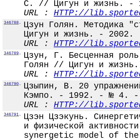
С. // Цигун и жизнь. - 
URL :
HTTP://lib.sporte
346788
.
Цзун Голян. Методика "с
Цигун и жизнь. - 2002. 
URL :
HTTP://lib.sporte
346789
.
Цзун, Г. Бесценная роль
Голян // Цигун и жизнь.
URL :
HTTP://lib.sporte
346790
.
Цзыпин, В. 20 упражнени
Кэмпо. - 1992. - № 4. -
URL :
HTTP://lib.sporte
346791
.
Цзэн Цзэкунь. Синергети
и физической активности
synergetic model of the