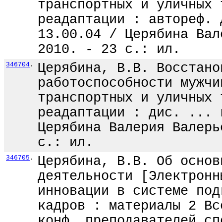
транспортных и уличных 
реадаптации : автореф. 
13.00.04 / Церябина Вал
2010. - 23 с.: ил.
346704
.
Церябина, В.В. Восстано
работоспособности мужчи
транспортных и уличных 
реадаптации : дис. ... 
Церябина Валерия Валерь
с.: ил.
346705
.
Церябина, В.В. Об основ
деятельности [Электронн
инновации в системе под
кадров : материалы 2 Вс
конф. преподавателей сп