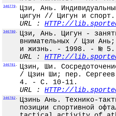
346779
.
Цзи, Ань. Индивидуальны
цигун // Цигун и спорт.
URL :
HTTP://lib.sporte
346780
.
Цзи, Ань. Цигун - занят
внимательных / Цзи Ань;
и жизнь. - 1998. - № 5.
URL :
HTTP://lib.sporte
346781
.
Цзин, Ши. Сосредоточени
/ Цзин Ши; пер. Сергеев
4. - С. 10-11.
URL :
HTTP://lib.sporte
346782
.
Цзинь Ань. Технико-такт
позиции спортивной офта
tactical activity of at