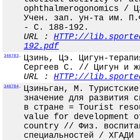
ophthalmerogonomics / Ц
Учен. зап. ун-та им. П.
- С. 188-192.
URL :
HTTP://lib.sporte
192.pdf
346783
.
Цзинь, Цэ. Цигун-терапи
Сергеев С. // Цигун и ж
URL :
HTTP://lib.sporte
346784
.
Цзиньган, М. Туристские
значение для развития с
в стране = Tourist reso
value for development o
country // Физ. воспита
специальностей / ХГАДИ 