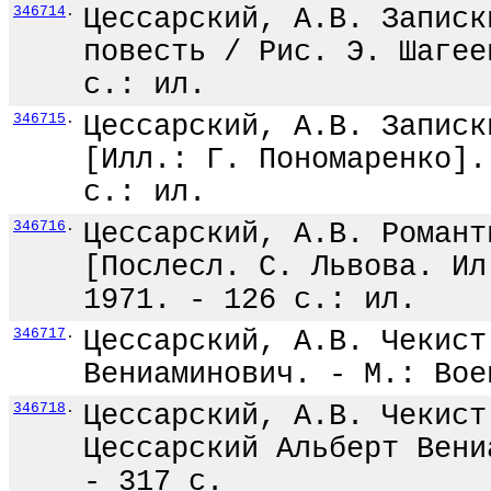
346714
.
Цессарский, А.В. Записк
повесть / Рис. Э. Шагее
с.: ил.
346715
.
Цессарский, А.В. Записк
[Илл.: Г. Пономаренко].
с.: ил.
346716
.
Цессарский, А.В. Романт
[Послесл. С. Львова. Ил
1971. - 126 с.: ил.
346717
.
Цессарский, А.В. Чекист
Вениаминович. - М.: Вое
346718
.
Цессарский, А.В. Чекист
Цессарский Альберт Вени
- 317 с.