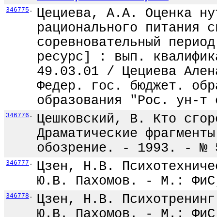
346775
.
Цециева, А.А. Оценка ну
рационального питания с
соревновательный период
ресурс] : вып. квалифик
49.03.01 / Цециева Ален
Федер. гос. бюджет. обр
образования "Рос. ун-т 
346776
.
Цешковский, В. Кто сгор
Драматические фрагменты
обозрение. - 1993. - № 
346777
.
Цзен, Н.В. Психотехниче
Ю.В. Пахомов. - М.: ФиС
346778
.
Цзен, Н.В. Психотренинг
Ю.В. Пахомов. - М.: ФиС