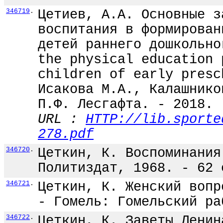
346719
.
Цетиев, А.А. Основные з
воспитания в формирован
детей раннего дошкольно
the physical education 
children of early presc
Исакова М.А., Калашнико
П.Ф. Лесгафта. - 2018. 
URL :
HTTP://lib.sporte
278.pdf
346720
.
Цеткин, К. Воспоминания
Политиздат, 1968. - 62 
346721
.
Цеткин, К. Женский вопр
- Гомель: Гомельский ра
346722
.
Цеткин, К. Заветы Ленин