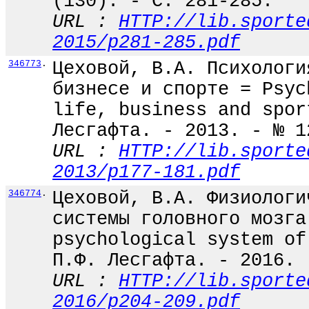
(130). - С. 281-285.
URL :
HTTP://lib.sporte
2015/p281-285.pdf
346773
.
Цеховой, В.А. Психологи
бизнесе и спорте = Psyc
life, business and spor
Лесгафта. - 2013. - № 1
URL :
HTTP://lib.sporte
2013/p177-181.pdf
346774
.
Цеховой, В.А. Физиологи
системы головного мозга
psychological system of
П.Ф. Лесгафта. - 2016. 
URL :
HTTP://lib.sporte
2016/p204-209.pdf