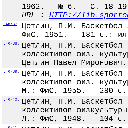
1962. - № 6. - С. 18-19
URL :
HTTP://lib.sporte
346737
.
Цетлин, П.М. Баскетбол 
ФиС, 1951. - 181 с.: ил
346738
.
Цетлин, П.М. Баскетбол 
коллективов физ. культу
Цетлин Павел Миронович.
346739
.
Цетлин, П.М. Баскетбол 
коллективов физ. культу
М.: ФиС, 1955. - 280 с.
346740
.
Цетлин, П.М. Баскетбол 
коллективов физкультуры
Л.: ФиС, 1948. - 104 с.
346741
.