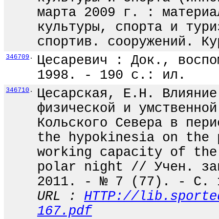
марта 2009 г. : материа
культуры, спорта и тури
спортив. сооружений. Ку
346709
.
Цесаревич : Док., воспо
1998. - 190 с.: ил.
346710
.
Цесарская, Е.Н. Влияние
физической и умственной
Кольского Севера в пери
the hypokinesia on the 
working capacity of the
polar night // Учен. за
2011. - № 7 (77). - С. 
URL :
HTTP://lib.sporte
167.pdf