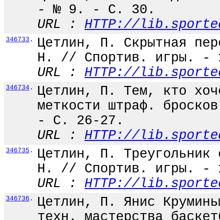
- № 9. - С. 30.
URL :
HTTP://lib.sporte
346733
.
Цетлин, П. Скрытная пер
Н. // Спортив. игры. - 
URL :
HTTP://lib.sporte
346734
.
Цетлин, П. Тем, кто хоч
меткости штраф. бросков
- С. 26-27.
URL :
HTTP://lib.sporte
346735
.
Цетлин, П. Треугольник 
Н. // Спортив. игры. - 
URL :
HTTP://lib.sporte
346736
.
Цетлин, П. Янис Круминь
техн. мастерства баскет