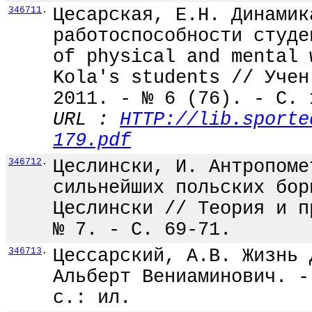
346711
.
Цесарская, Е.Н. Динамик
работоспособности студе
of physical and mental 
Kola's students // Учен
2011. - № 6 (76). - С. 
URL :
HTTP://lib.sporte
179.pdf
346712
.
Цеслински, И. Антропоме
сильнейших польских бор
Цеслински // Теория и п
№ 7. - С. 69-71.
346713
.
Цессарский, А.В. Жизнь 
Альберт Вениаминович. -
с.: ил.