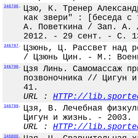
346796
.
Цзю, К. Тренер Александ
как звери" : [беседа с 
А. Поветкина / Зап. А. 
2012. - 29 сент. - С. 1
346797
.
Цзюнь, Ц. Рассвет над р
/ Цзюнь Цин. - М.: Воен
346798
.
Цзя Линь. Самомассаж пр
позвоночника // Цигун и
41.
URL :
HTTP://lib.sporte
346799
.
Цзя, В. Лечебная физкул
Цигун и жизнь. - 2003. 
URL :
HTTP://lib.sporte
346800
.