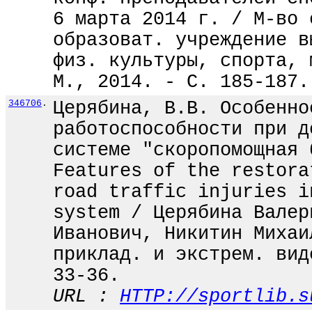
6 марта 2014 г. / М-во 
образоват. учреждение в
физ. культуры, спорта, 
М., 2014. - С. 185-187.
346706
.
Церябина, В.В. Особенно
работоспособности при д
системе "скоропомощная 
Features of the restora
road traffic injuries i
system / Церябина Валер
Иванович, Никитин Михаи
приклад. и экстрем. вид
33-36.
URL :
HTTP://sportlib.s