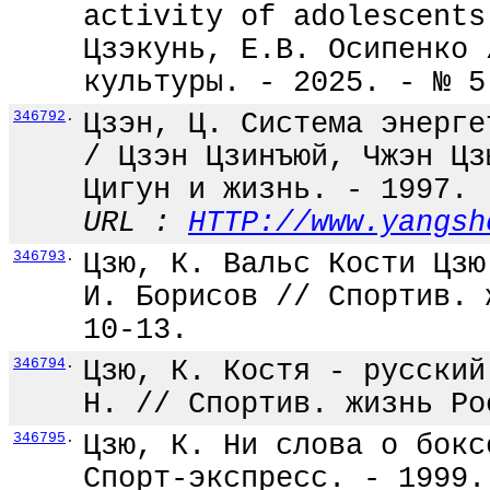
activity of adolescents
Цзэкунь, Е.В. Осипенко 
культуры. - 2025. - № 5
346792
.
Цзэн, Ц. Система энерге
/ Цзэн Цзинъюй, Чжэн Цз
Цигун и жизнь. - 1997. 
URL :
HTTP://www.yangsh
346793
.
Цзю, К. Вальс Кости Цзю
И. Борисов // Спортив. 
10-13.
346794
.
Цзю, К. Костя - русский
Н. // Спортив. жизнь Ро
346795
.
Цзю, К. Ни слова о бокс
Спорт-экспресс. - 1999.