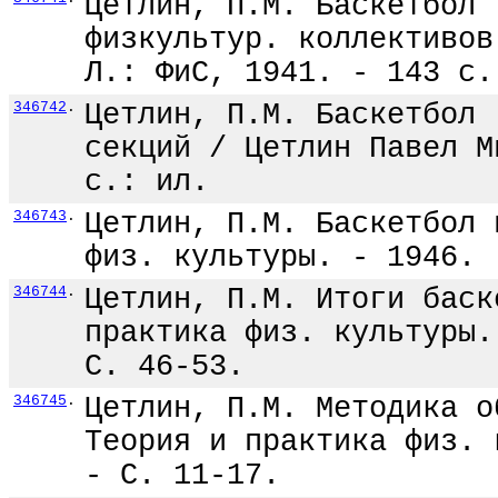
Цетлин, П.М. Баскетбол 
физкультур. коллективов
Л.: ФиС, 1941. - 143 с.
346742
.
Цетлин, П.М. Баскетбол 
секций / Цетлин Павел М
с.: ил.
346743
.
Цетлин, П.М. Баскетбол 
физ. культуры. - 1946. 
346744
.
Цетлин, П.М. Итоги баск
практика физ. культуры.
С. 46-53.
346745
.
Цетлин, П.М. Методика о
Теория и практика физ. 
- С. 11-17.