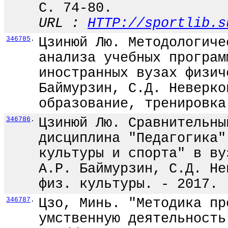
С. 74-80.
URL :
HTTP://sportlib.s
346785
.
Цзинюй Лю. Методологиче
анализа учебных програм
иностранных вузах физич
Баймурзин, С.Д. Неверко
образование, тренировка
346786
.
Цзинюй Лю. Сравнительны
дисциплина "Педагогика"
культуры и спорта" в ву
А.Р. Баймурзин, С.Д. Не
физ. культуры. - 2017. 
346787
.
Цзо, Минь. "Методика пр
умственную деятельность