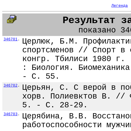
Легенда
Результат з
показано 34
346701
.
Церлюк, Б.М. Профилакти
спортсменов // Спорт в 
конгр. Тбилиси 1980 г. 
: Биология. Биомеханика
- С. 55.
346702
.
Церьян, С. С верой в по
хорв. Полиевктов В. // 
5. - С. 28-29.
346703
.
Церябина, В.В. Восстано
работоспособности мужчи