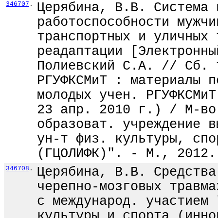
346707
.
Церябина, В.В. Система 
работоспособности мужчи
транспортных и уличных 
реадаптации [Электронны
Полиевский С.А. // Сб. 
РГУФКСМиТ : материалы п
молодых учен. РГУФКСМиТ
23 апр. 2010 г.) / М-во
образоват. учреждение в
ун-т физ. культуры, спо
(ГЦОЛИФК)". - М., 2012.
346708
.
Церябина, В.В. Средства
черепно-мозговых травма
с международ. участием 
культуры и спорта (инно