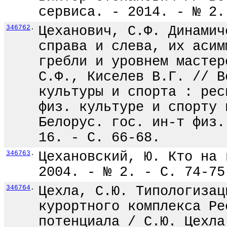
сервиса. - 2014. - № 2.
346762
.
Цеханович, С.Ф. Динамич
справа и слева, их асим
гребли и уровнем мастер
С.Ф., Киселев В.Г. // В
культуры и спорта : рес
физ. культуре и спорту 
Белорус. гос. ин-т физ.
16. - С. 66-68.
346763
.
Цехановский, Ю. Кто на 
2004. - № 2. - С. 74-75
346764
.
Цехла, С.Ю. Типологизац
курортного комплекса Ре
потенциала / С.Ю. Цехла