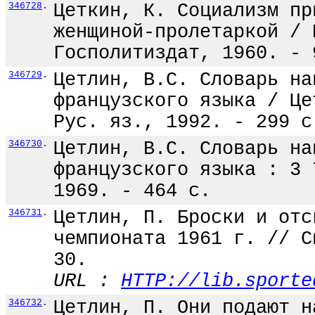
346728
.
Цеткин, К. Социализм пр
женщиной-пролетаркой / 
Госполитиздат, 1960. - 
346729
.
Цетлин, В.С. Словарь на
французского языка / Це
Рус. яз., 1992. - 299 с
346730
.
Цетлин, В.С. Словарь на
французского языка : 3 
1969. - 464 с.
346731
.
Цетлин, П. Броски и отс
чемпионата 1961 г. // С
30.
URL :
HTTP://lib.sporte
346732
.
Цетлин, П. Они подают н