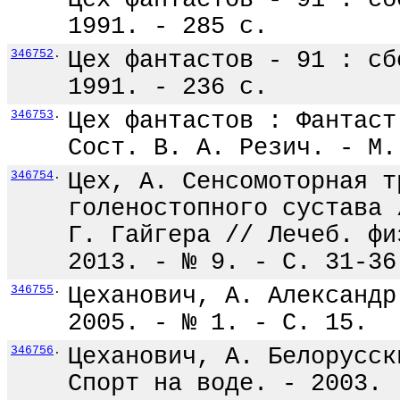
Цех фантастов - 91 : сб
1991. - 285 с.
346752
.
Цех фантастов - 91 : сб
1991. - 236 с.
346753
.
Цех фантастов : Фантаст
Сост. В. А. Резич. - М.
346754
.
Цех, А. Сенсомоторная т
голеностопного сустава 
Г. Гайгера // Лечеб. фи
2013. - № 9. - С. 31-36
346755
.
Цеханович, А. Александр
2005. - № 1. - С. 15.
346756
.
Цеханович, А. Белорусск
Спорт на воде. - 2003. 