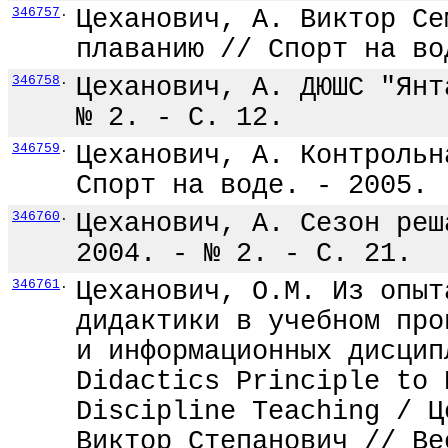
346757
.
Цеханович, А. Виктор Се
плаванию // Спорт на во
346758
.
Цеханович, А. ДЮШС "Янт
№ 2. - С. 12.
346759
.
Цеханович, А. Контрольн
Спорт на воде. - 2005. 
346760
.
Цеханович, А. Сезон реш
2004. - № 2. - С. 21.
346761
.
Цеханович, О.М. Из опыт
дидактики в учебном про
и информационных дисцип
Didactics Principle to 
Discipline Teaching / Ц
Виктор Степанович // Ве