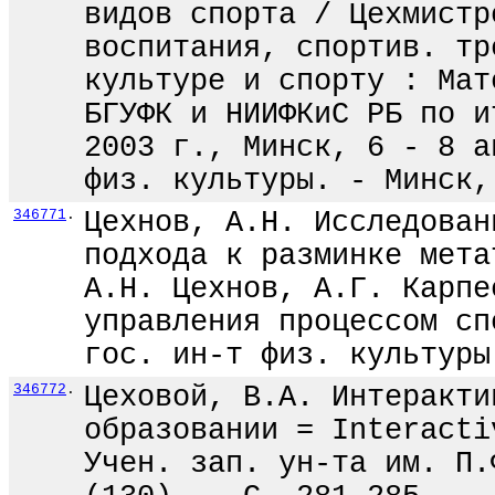
видов спорта / Цехмистр
воспитания, спортив. тр
культуре и спорту : Мат
БГУФК и НИИФКиС РБ по и
2003 г., Минск, 6 - 8 а
физ. культуры. - Минск,
346771
.
Цехнов, А.Н. Исследован
подхода к разминке мета
А.Н. Цехнов, А.Г. Карпе
управления процессом сп
гос. ин-т физ. культуры
346772
.
Цеховой, В.А. Интеракти
образовании = Interacti
Учен. зап. ун-та им. П.