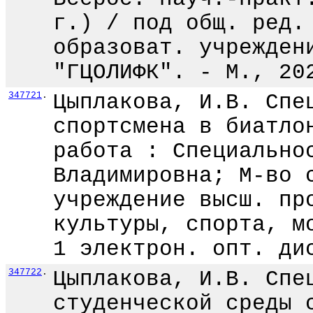
г.) / под общ. ред.
образоват. учрежден
"ГЦОЛИФК". - М., 20
347721
.
Цыплакова, И.В. Спе
спортсмена в биатло
работа : Специально
Владимировна; М-во 
учреждение высш. пр
культуры, спорта, м
1 электрон. опт. ди
347722
.
Цыплакова, И.В. Спе
студенческой среды 