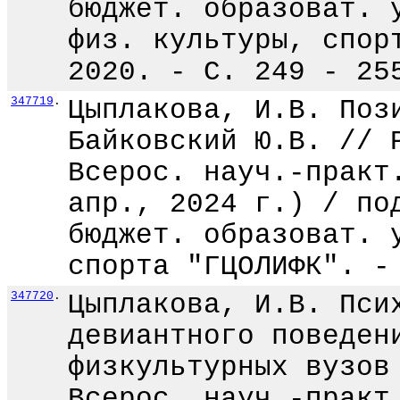
бюджет. образоват. 
физ. культуры, спор
2020. - С. 249 - 25
347719
.
Цыплакова, И.В. Поз
Байковский Ю.В. // 
Всерос. науч.-практ
апр., 2024 г.) / по
бюджет. образоват. 
спорта "ГЦОЛИФК". -
347720
.
Цыплакова, И.В. Пси
девиантного поведен
физкультурных вузов
Всерос. науч.-практ