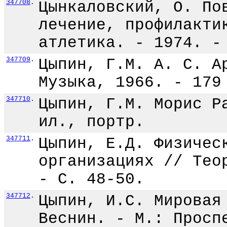
347708
.
Цынкаловский, О. По
лечение, профилакти
атлетика. - 1974. -
347709
.
Цыпин, Г.М. А. С. А
Музыка, 1966. - 179
347710
.
Цыпин, Г.М. Морис Р
ил., портр.
347711
.
Цыпин, Е.Д. Физичес
организациях // Тео
- С. 48-50.
347712
.
Цыпин, И.С. Мировая
Веснин. - М.: Просп