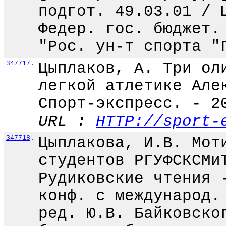
подгот. 49.03.01 / 
Федер. гос. бюджет.
"Рос. ун-т спорта "
347717
.
Цыплаков, А. Три ол
легкой атлетике Але
Спорт-экспресс. - 2
URL :
HTTP://sport-
347718
.
Цыплакова, И.В. Мот
студентов РГУФСКСМи
Рудиковские чтения 
конф. с международ.
ред. Ю.В. Байковско