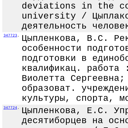
deviations in the c
university / Цыплак
деятельность челове
347723
.
Цыпленкова, В.С. Ре
особенности подгото
подготовки в единоб
квалификац. работа 
Виолетта Сергеевна;
образоват. учрежден
культуры, спорта, м
347724
.
Цыпленкова, Е.С. Уп
десятиборцев на осн