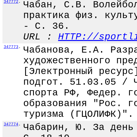
347772
.
Чабан, С.В. Волейбо
практика физ. культ
- С. 36.
URL :
HTTP://sportl
347773
.
Чабанова, Е.А. Разр
художественного пре
[Электронный ресурс
подгот. 51.03.05 / 
спорта РФ, Федер. г
образования "Рос. г
туризма (ГЦОЛИФК)".
347774
.
Чабарин, Ю. За день