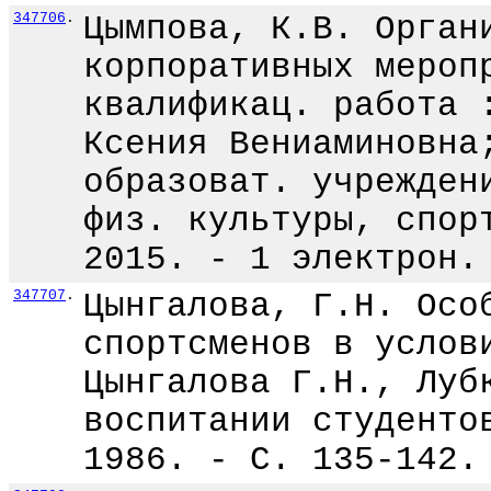
347706
.
Цымпова, К.В. Орган
корпоративных мероп
квалификац. работа 
Ксения Вениаминовна
образоват. учрежден
физ. культуры, спор
2015. - 1 электрон.
347707
.
Цынгалова, Г.Н. Осо
спортсменов в услов
Цынгалова Г.Н., Луб
воспитании студенто
1986. - С. 135-142.