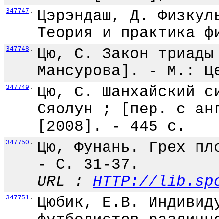
347747
.
Цэрэндаш, Д. Физкул
Теория и практика ф
347748
.
Цю, С. Закон триады
Мансурова]. - М.: Ц
347749
.
Цю, С. Шанхайский с
Сяолун ; [пер. с ан
[2008]. - 445 с.
347750
.
Цю, Фунань. Грех пл
- С. 31-37.
URL :
HTTP://lib.sp
347751
.
Цюбик, Е.В. Индивид