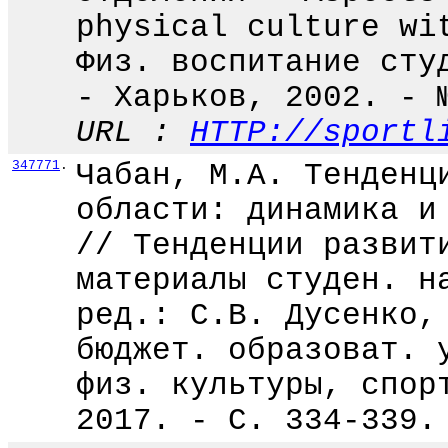
physical culture wi
Физ. воспитание сту
- Харьков, 2002. - 
URL :
HTTP://sportl
347771
.
Чабан, М.А. Тенденц
области: динамика и
// Тенденции развит
материалы студен. н
ред.: С.В. Дусенко,
бюджет. образоват. 
физ. культуры, спор
2017. - С. 334-339.