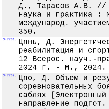
Д., Тарасов А.В. //
наука и практика : 
международ. участие
350.
347761
.
Цянь, Д. Энергетиче
реабилитация и спор
12 Всерос. науч.-пр
2024 г. - М., 2024.
347762
.
Цяо, Д. Объем и рез
соревновательных бо
саблях [Электронный
направление подгот.