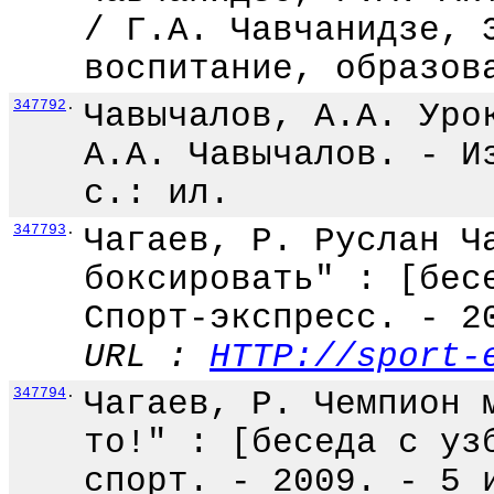
/ Г.А. Чавчанидзе, 
воспитание, образов
347792
.
Чавычалов, А.А. Уро
А.А. Чавычалов. - И
с.: ил.
347793
.
Чагаев, Р. Руслан Ч
боксировать" : [бес
Спорт-экспресс. - 2
URL :
HTTP://sport-
347794
.
Чагаев, Р. Чемпион 
то!" : [беседа с уз
спорт. - 2009. - 5 