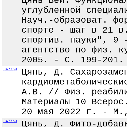
Цянь Вей. Функциона
углубленной специал
Науч.-образоват. фо
спорте - шаг в 21 в
спортив. науки", 9 
агентство по физ. к
2005. - С. 199-201.
347759
.
Цянь, Д. Сахарозаме
кардиометаболически
А.В. // Физ. реабил
Материалы 10 Всерос
20 мая 2022 г. - М.
347760
.
Цянь, Д. Фито-добав