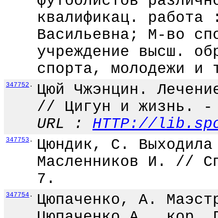
футболистов различн
квалификац. работа 
Васильевна; М-во сп
учреждение высш. об
спорта, молодежи и 
347752
.
Цюй Чжэнцин. Лечени
// Цигун и жизнь. -
URL :
HTTP://lib.sp
347753
.
Цюндик, С. Выходила
Масленников И. // С
7.
347754
.
Цюпаченко, А. Маэст
Цюпаченко А., кор. 