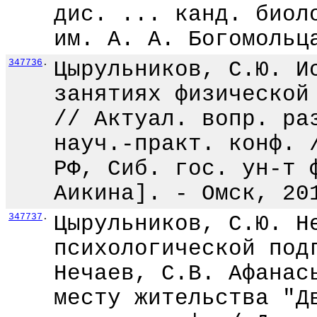
дис. ... канд. биол
им. А. А. Богомольц
347736
.
Цырульников, С.Ю. И
занятиях физической
// Актуал. вопр. ра
науч.-практ. конф. 
РФ, Сиб. гос. ун-т 
Аикина]. - Омск, 20
347737
.
Цырульников, С.Ю. Н
психологической под
Нечаев, С.В. Афанас
месту жительства "Д