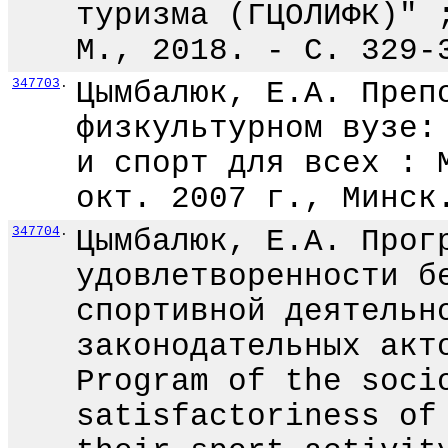
туризма (ГЦОЛИФК)" 
М., 2018. - С. 329-
347703
.
Цымбалюк, Е.А. Преп
физкультурном вузе:
и спорт для всех : 
окт. 2007 г., Минск
347704
.
Цымбалюк, Е.А. Прог
удовлетворенности б
спортивной деятельн
законодательных акт
Program of the soci
satisfactoriness of