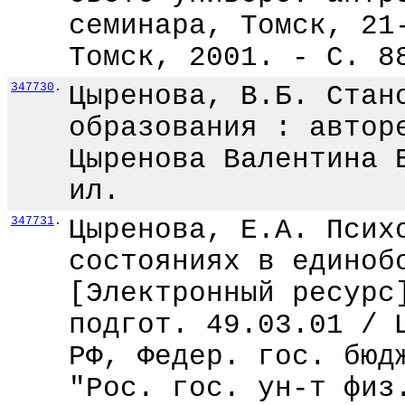
семинара, Томск, 21
Томск, 2001. - С. 8
347730
.
Цыренова, В.Б. Стан
образования : автор
Цыренова Валентина 
ил.
347731
.
Цыренова, Е.А. Псих
состояниях в единоб
[Электронный ресурс
подгот. 49.03.01 / 
РФ, Федер. гос. бюд
"Рос. гос. ун-т физ