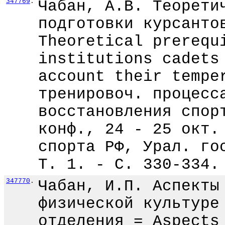
347769
.
Чабан, А.В. Теорети
подготовки курсанто
Theoretical prerequ
institutions cadets
account their tempe
тренировоч. процесс
восстановления спор
конф., 24 - 25 окт.
спорта РФ, Урал. го
Т. 1. - С. 330-334.
347770
.
Чабан, И.П. Аспекты
физической культуре
отделения = Aspects