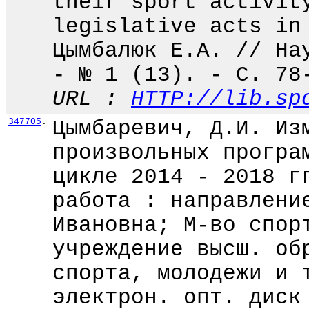
their sport activit
legislative acts in
Цымбалюк Е.А. // На
- № 1 (13). - С. 78
URL :
HTTP://lib.sp
347705
.
Цымбаревич, Д.И. Из
произвольных програ
цикле 2014 - 2018 г
работа : направлени
Ивановна; М-во спор
учреждение высш. об
спорта, молодежи и 
электрон. опт. диск