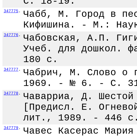
С. 18-19.
347775
.
Чабб, М. Город в пе
Кифишина. - М.: Нау
347776
.
Чабовская, А.П. Гиг
Учеб. для дошкол. ф
180 с.
347777
.
Чабрич, М. Слово о 
1969. - № 6. - С. 3
347778
.
Чаварриа, Д. Шестой
[Предисл. Е. Огнево
лит., 1989. - 446 с
347779
.
Чавес Касерас Мария