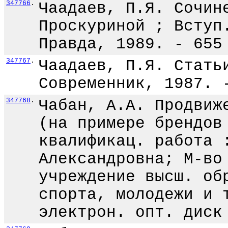
347766
.
Чаадаев, П.Я. Сочин
Проскуриной ; Вступ
Правда, 1989. - 655
347767
.
Чаадаев, П.Я. Стать
Современник, 1987. 
347768
.
Чабан, А.А. Продвиж
(на примере брендов
квалификац. работа 
Александровна; М-во
учреждение высш. об
спорта, молодежи и 
электрон. опт. диск