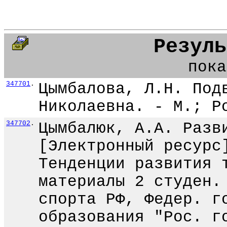
Резуль
пока
347701
.
Цымбалова, Л.Н. Под
Николаевна. - М.; Р
347702
.
Цымбалюк, А.А. Разв
[Электронный ресурс
Тенденции развития 
материалы 2 студен.
спорта РФ, Федер. г
образования "Рос. г