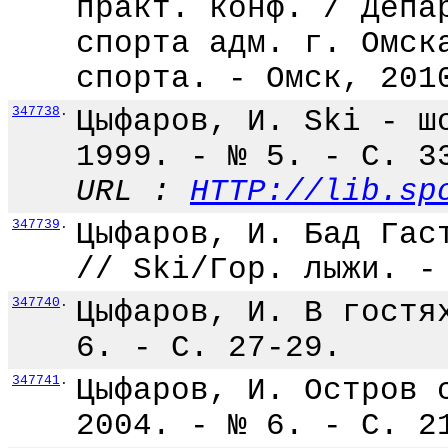
практ. конф. / Депа
спорта адм. г. Омск
спорта. - Омск, 201
347738
.
Цыфаров, И. Ski - ш
1999. - № 5. - С. 3
URL :
HTTP://lib.sp
347739
.
Цыфаров, И. Бад Гас
// Ski/Гор. лыжи. -
347740
.
Цыфаров, И. В гостя
6. - С. 27-29.
347741
.
Цыфаров, И. Остров 
2004. - № 6. - С. 2