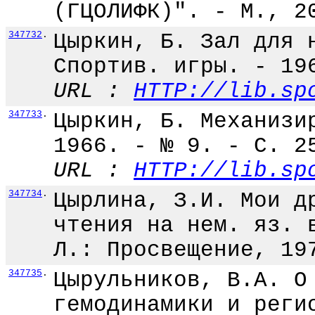
(ГЦОЛИФК)". - М., 2
347732
.
Цыркин, Б. Зал для 
Спортив. игры. - 19
URL :
HTTP://lib.sp
347733
.
Цыркин, Б. Механизи
1966. - № 9. - С. 2
URL :
HTTP://lib.sp
347734
.
Цырлина, З.И. Мои д
чтения на нем. яз. 
Л.: Просвещение, 19
347735
.
Цырульников, В.А. О
гемодинамики и реги