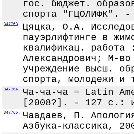
гос. бюджет. образо
спорта "ГЦОЛИФК". -
347763
.
Цяцка, О.А. Исследо
пауэрлифтинге в жим
квалификац. работа 
Александрович; М-во
учреждение высш. об
спорта, молодежи и 
347764
.
Ча-ча-ча = Latin Am
[2008?]. - 127 с.: 
347765
.
Чаадаев, П. Апологи
Азбука-классика, 20