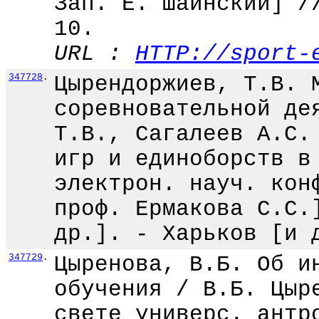
Зап. Е. Шаинский] /
10.
URL :
HTTP://sport-
347728
.
Цырендоржиев, Т.В. 
соревновательной де
Т.В., Сагалеев А.С.
игр и единоборств в
электрон. науч. кон
проф. Ермакова С.С.
др.]. - Харьков [и 
347729
.
Цыренова, В.Б. Об и
обучения / В.Б. Цыр
свете универс. антр