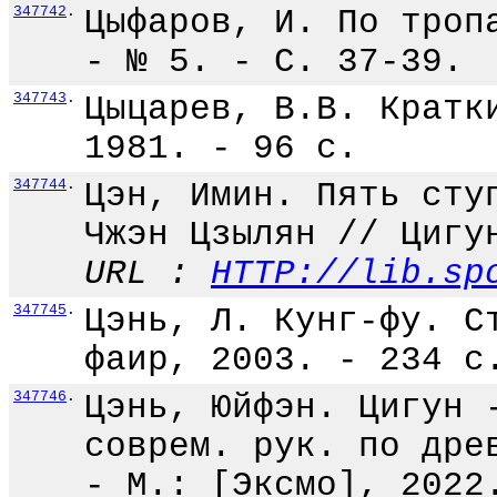
347742
.
Цыфаров, И. По троп
- № 5. - С. 37-39.
347743
.
Цыцарев, В.В. Кратк
1981. - 96 с.
347744
.
Цэн, Имин. Пять сту
Чжэн Цзылян // Цигу
URL :
HTTP://lib.sp
347745
.
Цэнь, Л. Кунг-фу. С
фаир, 2003. - 234 с
347746
.
Цэнь, Юйфэн. Цигун 
соврем. рук. по дре
- М.: [Эксмо], 2022