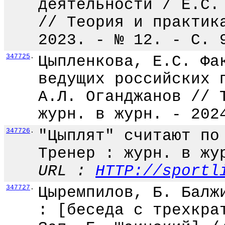
деятельности / Е.С.
// Теория и практик
2023. - № 12. - С. 
347725
.
Цыпленкова, Е.С. Фа
ведущих российских 
А.Л. Оганджанов // 
журн. в журн. - 202
347726
.
"Цыплят" считают по
Тренер : журн. в жу
URL :
HTTP://sportl
347727
.
Цыремпилов, Б. Балж
: [беседа с трехкра