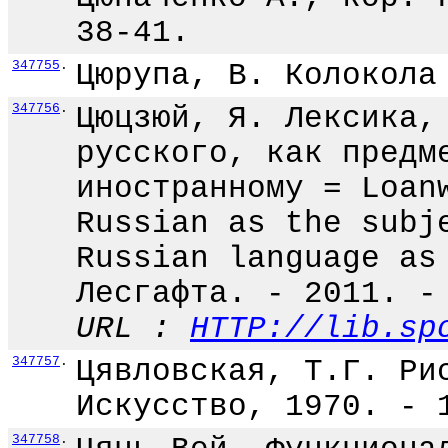
38-41.
347755
.
Цюрупа, В. Колокола
347756
.
Цюцзюй, Я. Лексика,
русского, как предм
иностранному = Loan
Russian as the subj
Russian language as
Лесгафта. - 2011. -
URL :
HTTP://lib.sp
347757
.
Цявловская, Т.Г. Ри
Искусство, 1970. - 
347758
.