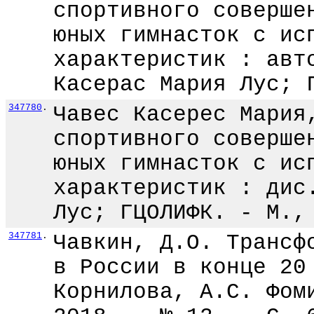
спортивного соверше
юных гимнасток с ис
характеристик : авт
Касерас Мария Лус; 
347780
.
Чавес Касерес Мария
спортивного соверше
юных гимнасток с ис
характеристик : дис
Лус; ГЦОЛИФК. - М.,
347781
.
Чавкин, Д.О. Трансф
в России в конце 20
Корнилова, А.С. Фом