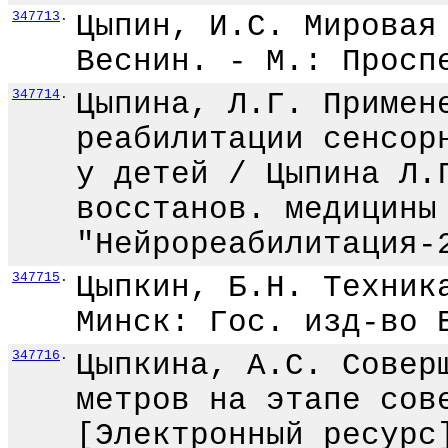
347713
.
Цыпин, И.С. Мировая
Веснин. - М.: Просп
347714
.
Цыпина, Л.Г. Примен
реабилитации сенсор
у детей / Цыпина Л.
восстанов. медицины
"Нейрореабилитация-
347715
.
Цыпкин, Б.Н. Техник
Минск: Гос. изд-во 
347716
.
Цыпкина, А.С. Совер
метров на этапе сов
[Электронный ресурс