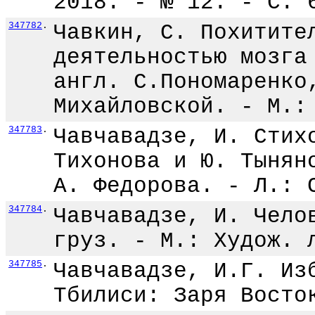
2018. - № 12. - С. 
347782
.
Чавкин, С. Похитите
деятельностью мозга
англ. С.Пономаренко
Михайловской. - М.:
347783
.
Чавчавадзе, И. Стих
Тихонова и Ю. Тынян
А. Федорова. - Л.: 
347784
.
Чавчавадзе, И. Чело
груз. - М.: Худож. 
347785
.
Чавчавадзе, И.Г. Из
Тбилиси: Заря Восто