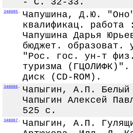
- С. 32-33.
348085
.
Чапушина, Д.Ю. "Оно
квалификац. работа 
Чапушина Дарья Юрье
бюджет. образоват. 
"Рос. гос. ун-т физ
туризма (ГЦОЛИФК)".
диск (CD-ROM).
348086
.
Чапыгин, А.П. Белый
Чапыгин Алексей Пав
525 с.
348087
.
Чапыгин, А.П. Гулящ