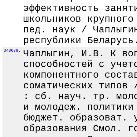
эффективность занят
школьников крупного
пед. наук / Чаплыги
республики Беларусь
348078
.
Чаплыгин, И.В. К во
способностей с учет
компонентного соста
соматических типов 
: сб. науч. тр. мол
и молодеж. политики
бюджет. образоват. 
образования Смол. г