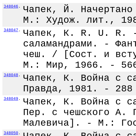
348046
.
Чапек, Й. Начертано
М.: Худож. лит., 19
348047
.
Чапек, К. R. U. R. 
саламандрами. - Фан
чеш. / [Сост. и вст
М.: Мир, 1966. - 56
348048
.
Чапек, К. Война с с
Правда, 1981. - 288
348049
.
Чапек, К. Война с с
Пер. с чешского А. 
Малевича]. - М.: Го
348050
.