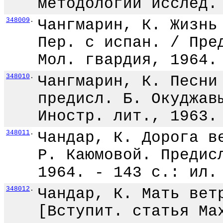
методологии исслед.
348009
.
Чангмарин, К. Жизнь
Пер. с испан. / Пре
Мол. гвардия, 1964.
348010
.
Чангмарин, К. Песни
предисл. Б. Окуджав
Иностр. лит., 1963.
348011
.
Чандар, К. Дорога в
Р. Каюмовой. Предис
1964. - 143 с.: ил.
348012
.
Чандар, К. Мать вет
[Вступит. статья Ма