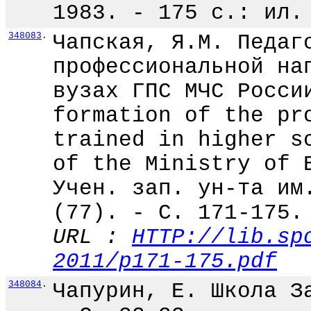
1983. - 175 с.: ил.
348083
.
Чапская, Я.М. Педаг
профессиональной на
вузах ГПС МЧС Росси
formation of the pr
trained in higher s
of the Ministry of 
Учен. зап. ун-та им
(77). - С. 171-175.
URL :
HTTP://lib.sp
2011/p171-175.pdf
348084
.
Чапурин, Е. Школа З