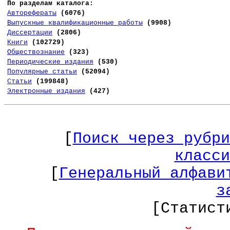
По разделам каталога:
Авторефераты
(6076)
Выпускные квалификационные работы
(9908)
Диссертации
(2806)
Книги
(102729)
Обществознание
(323)
Периодические издания
(530)
Популярные статьи
(52094)
Статьи
(199848)
Электронные издания
(427)
[
Поиск через рубри
класси
[
Генеральный алфави
з
[Статист