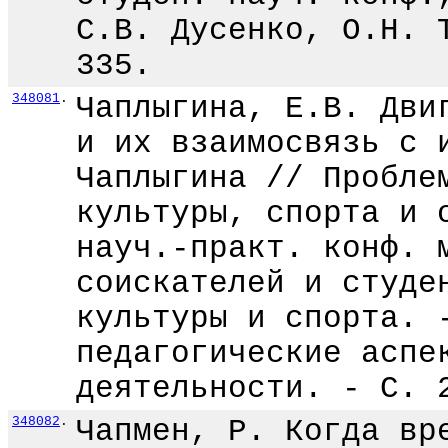
С.В. Дусенко, О.Н. 
335.
348081
.
Чаплыгина, Е.В. Дви
и их взаимосвязь с 
Чаплыгина // Пробле
культуры, спорта и 
науч.-практ. конф. 
соискателей и студе
культуры и спорта. 
педагогические аспе
деятельности. - С. 
348082
.
Чапмен, Р. Когда вр