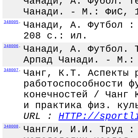
Чанади, А. Фубол. Т
Чанади. - М.: ФиС, 
348005
.
Чанади, А. Футбол :
208 с.: ил.
348006
.
Чанади, А. Футбол. 
Арпад Чанади. - М.:
348007
.
Чанг, К.Т. Аспекты 
работоспособности ф
конечностей / Чанг 
и практика физ. кул
URL :
HTTP://sportl
348008
.
Чангли, И.И. Труд :