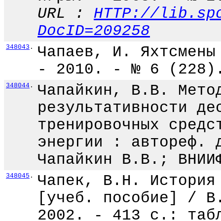
URL :
HTTP://lib.sp
DocID=209258
348043
.
Чапаев, И. Яхтсмены
- 2010. - № 6 (228)
348044
.
Чапайкин, В.В. Мето
результативности де
тренировочных средс
энергии : автореф. 
Чапайкин В.В.; ВНИИ
348045
.
Чапек, В.Н. История
[учеб. пособие] / В
2002. - 413 с.: таб