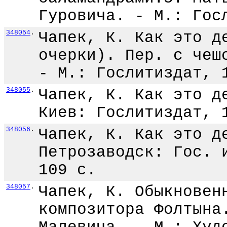
Гуровича. - М.: Гос
348054
.
Чапек, К. Как это д
очерки). Пер. с чеш
- М.: Гослитиздат, 
348055
.
Чапек, К. Как это д
Киев: Гослитиздат, 
348056
.
Чапек, К. Как это д
Петрозаводск: Гос. 
109 с.
348057
.
Чапек, К. Обыкновен
композитора Фолтына