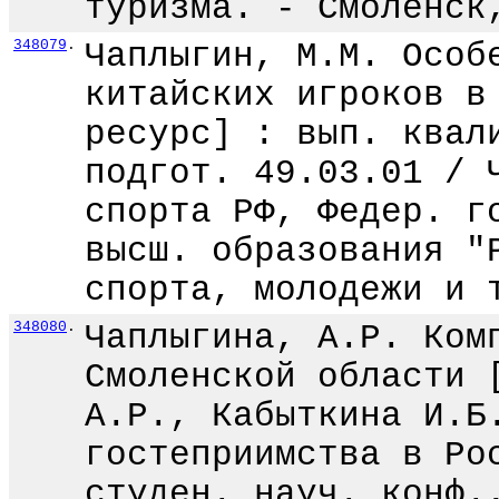
туризма. - Смоленск
348079
.
Чаплыгин, М.М. Особ
китайских игроков в
ресурс] : вып. квал
подгот. 49.03.01 / 
спорта РФ, Федер. г
высш. образования "
спорта, молодежи и 
348080
.
Чаплыгина, А.Р. Ком
Смоленской области 
А.Р., Кабыткина И.Б
гостеприимства в Ро
студен. науч. конф.