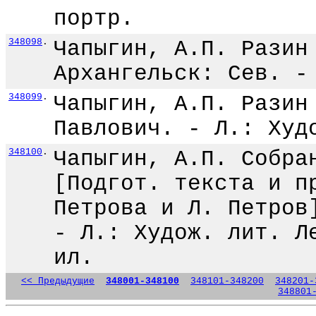
портр.
348098
.
Чапыгин, А.П. Разин
Архангельск: Сев. -
348099
.
Чапыгин, А.П. Разин
Павлович. - Л.: Худ
348100
.
Чапыгин, А.П. Собра
[Подгот. текста и п
Петрова и Л. Петров
- Л.: Худож. лит. Л
ил.
<< Предыдущие
348001-348100
348101-348200
348201-
348801