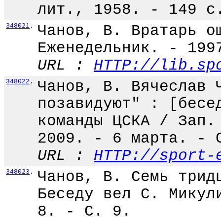
лит., 1958. - 149 с
348021
.
Чанов, В. Вратарь о
Еженедельник. - 199
URL :
HTTP://lib.sp
348022
.
Чанов, В. Вячеслав 
позавидуют" : [бесе
команды ЦСКА / Зап.
2009. - 6 марта. - 
URL :
HTTP://sport-
348023
.
Чанов, В. Семь трид
Беседу вел С. Микул
8. - С. 9.