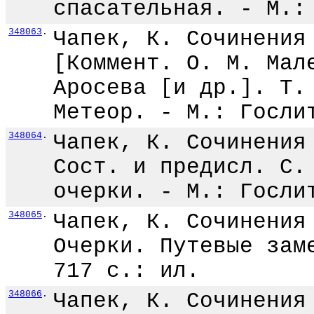
спасательная. - М.:
348063
.
Чапек, К. Сочинения
[Коммент. О. М. Мал
Аросева [и др.]. Т.
Метеор. - М.: Госли
348064
.
Чапек, К. Сочинения
Сост. и предисл. С.
очерки. - М.: Госли
348065
.
Чапек, К. Сочинения
Очерки. Путевые зам
717 с.: ил.
348066
.
Чапек, К. Сочинения