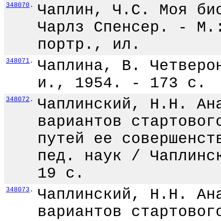
348070
.
Чаплин, Ч.С. Моя би
Чарлз Спенсер. - М.
портр., ил.
348071
.
Чаплина, В. Четверо
и., 1954. - 173 с.
348072
.
Чаплинский, Н.Н. Ан
вариантов стартовог
путей ее совершенст
пед. наук / Чаплинс
19 с.
348073
.
Чаплинский, Н.Н. Ан
вариантов стартовог