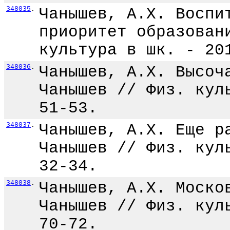
348035
.
Чанышев, А.Х. Воспи
приоритет образован
культура в шк. - 20
348036
.
Чанышев, А.Х. Высоч
Чанышев // Физ. кул
51-53.
348037
.
Чанышев, А.Х. Еще р
Чанышев // Физ. кул
32-34.
348038
.
Чанышев, А.Х. Моско
Чанышев // Физ. кул
70-72.