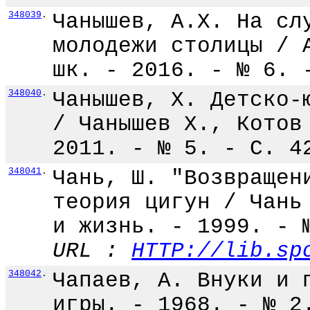
348039
.
Чанышев, А.Х. На сл
молодежи столицы / 
шк. - 2016. - № 6. 
348040
.
Чанышев, Х. Детско-
/ Чанышев Х., Котов
2011. - № 5. - С. 4
348041
.
Чань, Ш. "Возвращен
теория цигун / Чань
и жизнь. - 1999. - 
URL :
HTTP://lib.sp
348042
.
Чапаев, А. Внуки и 
игры. - 1968. - № 2