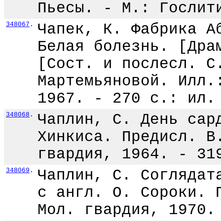
Пьесы. - М.: Гослит
348067
.
Чапек, К. Фабрика А
Белая болезнь. [Дра
[Сост. и послесл. С
Мартемьяновой. Илл.
1967. - 270 с.: ил.
348068
.
Чаплин, С. День сар
Хинкиса. Предисл. В
гвардия, 1964. - 31
348069
.
Чаплин, С. Соглядат
с англ. О. Сороки. 
Мол. гвардия, 1970.