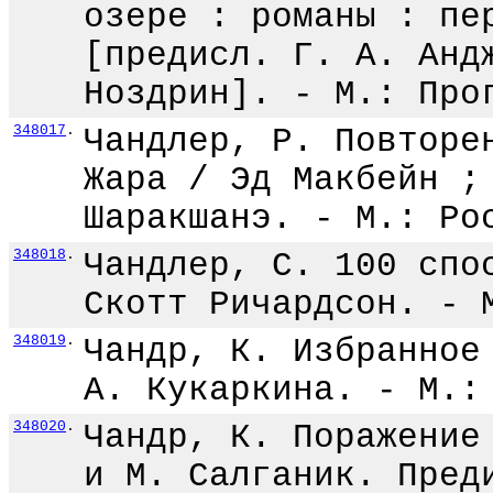
озере : романы : пе
[предисл. Г. А. Анд
Ноздрин]. - М.: Про
348017
.
Чандлер, Р. Повторе
Жара / Эд Макбейн ;
Шаракшанэ. - М.: Ро
348018
.
Чандлер, С. 100 спо
Скотт Ричардсон. - 
348019
.
Чандр, К. Избранное
А. Кукаркина. - М.:
348020
.
Чандр, К. Поражение
и М. Салганик. Пред