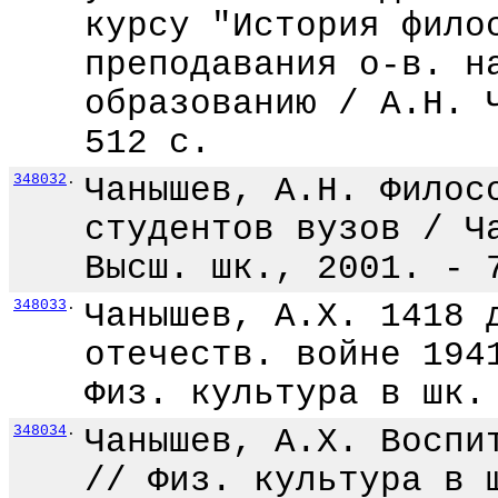
курсу "История фило
преподавания о-в. н
образованию / А.Н. 
512 с.
348032
.
Чанышев, А.Н. Филос
студентов вузов / Ч
Высш. шк., 2001. - 
348033
.
Чанышев, А.Х. 1418 
отечеств. войне 194
Физ. культура в шк.
348034
.
Чанышев, А.Х. Воспи
// Физ. культура в 