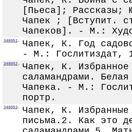
Чапек, К. Война с с
[Пьеса]; Рассказы; 
Чапек ; [Вступит. с
Чапеков]. - М.: Худ
348051
.
Чапек, К. Год садов
- М.: Гослитиздат, 
348052
.
Чапек, К. Избранное
саламандрами. Белая
Чапека. - М.: Госли
портр.
348053
.
Чапек, К. Избранные
письма.2. Как это д
саламандрами.5. Мат