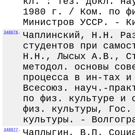
кл. : тез. докл. на
1980 г. / Ком. по ф
Министров УССР. - К
348076
.
Чаплинский, Н.Н. Ра
студентов при самос
Н.Н., Лысых А.В., С
методол. основы сов
процесса в ин-тах и
Всесоюз. науч.-прак
по физ. культуре и 
физ. культуры, Гос.
культуры. - Волгогр
348077
.
Чаплыгин, В.П. Соци