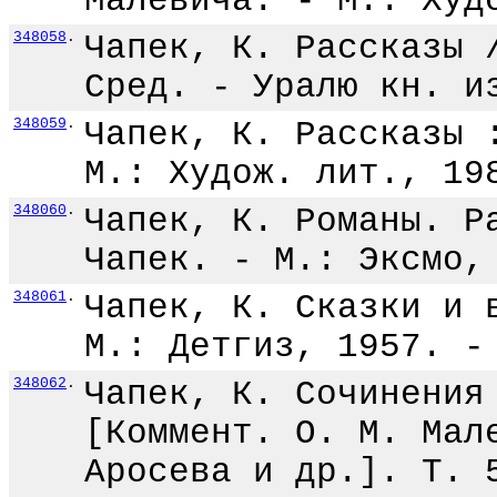
Малевича. - М.: Худ
348058
.
Чапек, К. Рассказы 
Сред. - Уралю кн. и
348059
.
Чапек, К. Рассказы 
М.: Худож. лит., 19
348060
.
Чапек, К. Романы. Р
Чапек. - М.: Эксмо,
348061
.
Чапек, К. Сказки и 
М.: Детгиз, 1957. -
348062
.
Чапек, К. Сочинения
[Коммент. О. М. Мал
Аросева и др.]. Т. 