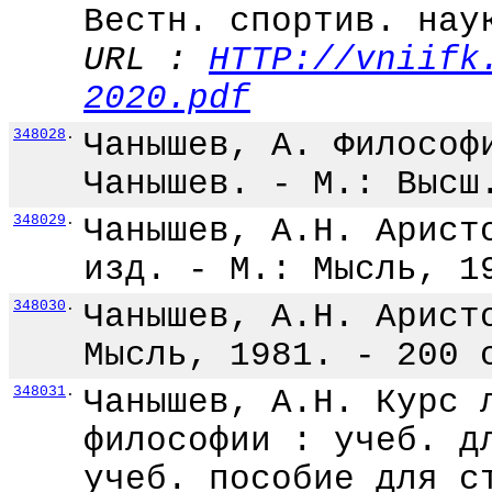
Вестн. спортив. нау
URL :
HTTP://vniifk
2020.pdf
348028
.
Чанышев, А. Философ
Чанышев. - М.: Высш
348029
.
Чанышев, А.Н. Арист
изд. - М.: Мысль, 1
348030
.
Чанышев, А.Н. Арист
Мысль, 1981. - 200 
348031
.
Чанышев, А.Н. Курс 
философии : учеб. д
учеб. пособие для с