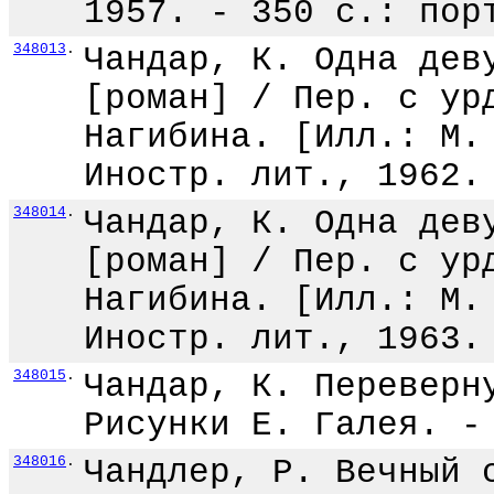
1957. - 350 с.: пор
348013
.
Чандар, К. Одна дев
[роман] / Пер. с ур
Нагибина. [Илл.: М.
Иностр. лит., 1962.
348014
.
Чандар, К. Одна дев
[роман] / Пер. с ур
Нагибина. [Илл.: М.
Иностр. лит., 1963.
348015
.
Чандар, К. Переверн
Рисунки Е. Галея. -
348016
.
Чандлер, Р. Вечный 