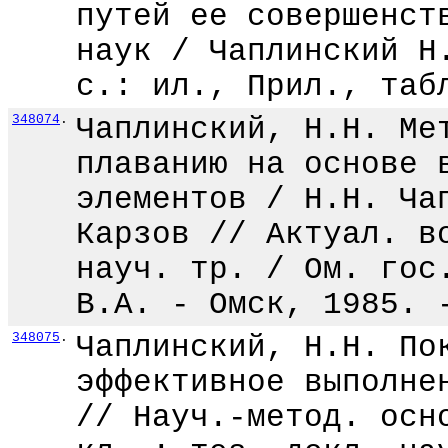
путей ее совершенст
наук / Чаплинский Н
с.: ил., Прил., таб
348074
.
Чаплинский, Н.Н. Ме
плаванию на основе 
элементов / Н.Н. Ча
Карзов // Актуал. в
науч. тр. / Ом. гос
В.А. - Омск, 1985. 
348075
.
Чаплинский, Н.Н. По
эффективное выполне
// Науч.-метод. осн