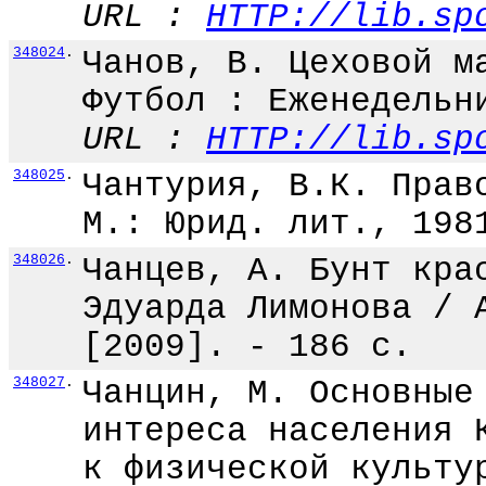
URL :
HTTP://lib.sp
348024
.
Чанов, В. Цеховой м
Футбол : Еженедельн
URL :
HTTP://lib.sp
348025
.
Чантурия, В.К. Прав
М.: Юрид. лит., 198
348026
.
Чанцев, А. Бунт кра
Эдуарда Лимонова / 
[2009]. - 186 с.
348027
.
Чанцин, М. Основные
интереса населения 
к физической культу