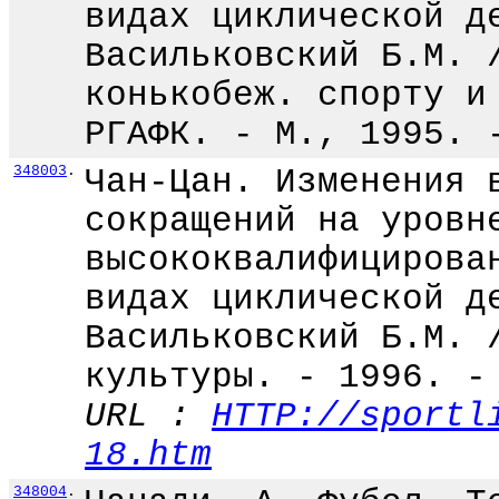
видах циклической д
Васильковский Б.М. 
конькобеж. спорту и
РГАФК. - М., 1995. 
348003
.
Чан-Цан. Изменения 
сокращений на уровн
высококвалифицирова
видах циклической д
Васильковский Б.М. 
культуры. - 1996. -
URL :
HTTP://sportl
18.htm
348004
.