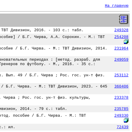
На главную
 ТВТ Дивизион, 2016. - 103 с.: табл.
249328
особие] / Б.Г. Чирва, А.А. Сорокин. - М.: ТВТ
254208
особие / Б.Г. Чирва. - М.: ТВТ Дивизион, 2014.
231964
вновательных периодах : [метод. разраб. для
249059
Тренеров по футболу. - М., 2016. - 35 с.:
х. Вып. 49 / Б.Г. Чирва ; Рос. гос. ун-т физ.
253112
 / Б.Г. Чирва. - М.: ТВТ Дивизион, 2023. - 645
360406
. Чирва ; Рос. гос. ун-т физ. культуры,
233378
ивизион, 2014. - 79 с.: табл.
235785
етод. пособие / Б.Г. Чирва. - М.: ТВТ
249330
с.: ил.
72439