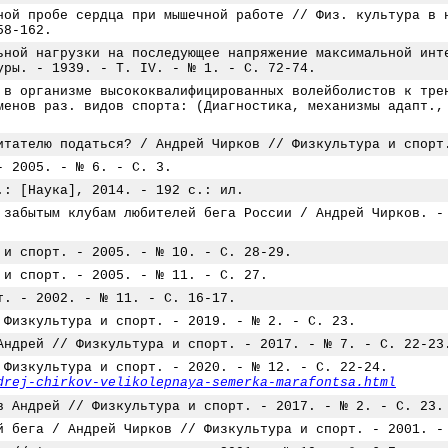
ной пробе сердца при мышечной работе // Физ. культура в 
58-162.
ьной нагрузки на последующее напряжение максимальной инт
уры. - 1939. - Т. IV. - № 1. - С. 72-74.
 в организме высококвалифицированных волейболистов к тре
менов раз. видов спорта: (Диагностика, механизмы адапт.,
итателю податься? / Андрей Чирков // Физкультура и спорт
- 2005. - № 6. - С. 3.
.: [Наука], 2014. - 192 с.: ил.
 забытым клубам любителей бега России / Андрей Чирков. -
 и спорт. - 2005. - № 10. - С. 28-29.
 и спорт. - 2005. - № 11. - С. 27.
т. - 2002. - № 11. - С. 16-17.
 Физкультура и спорт. - 2019. - № 2. - С. 23.
Андрей // Физкультура и спорт. - 2017. - № 7. - С. 22-23
 Физкультура и спорт. - 2020. - № 12. - С. 22-24.
drej-chirkov-velikolepnaya-semerka-marafontsa.html
в Андрей // Физкультура и спорт. - 2017. - № 2. - С. 23.
й бега / Андрей Чирков // Физкультура и спорт. - 2001. -