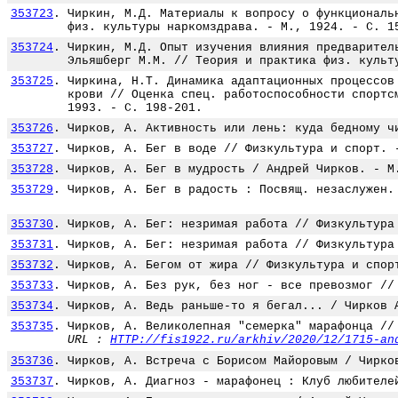
353723
.
Чиркин, М.Д. Материалы к вопросу о функциональ
физ. культуры наркомздрава. - М., 1924. - С. 1
353724
.
Чиркин, М.Д. Опыт изучения влияния предварител
Эльяшберг М.М. // Теория и практика физ. культ
353725
.
Чиркина, Н.Т. Динамика адаптационных процессов
крови // Оценка спец. работоспособности спортс
1993. - С. 198-201.
353726
.
Чирков, А. Активность или лень: куда бедному ч
353727
.
Чирков, А. Бег в воде // Физкультура и спорт. 
353728
.
Чирков, А. Бег в мудрость / Андрей Чирков. - М
353729
.
Чирков, А. Бег в радость : Посвящ. незаслужен.
353730
.
Чирков, А. Бег: незримая работа // Физкультура
353731
.
Чирков, А. Бег: незримая работа // Физкультура
353732
.
Чирков, А. Бегом от жира // Физкультура и спор
353733
.
Чирков, А. Без рук, без ног - все превозмог //
353734
.
Чирков, А. Ведь раньше-то я бегал... / Чирков 
353735
.
Чирков, А. Великолепная "семерка" марафонца //
URL :
HTTP://fis1922.ru/arkhiv/2020/12/1715-an
353736
.
Чирков, А. Встреча с Борисом Майоровым / Чирко
353737
.
Чирков, А. Диагноз - марафонец : Клуб любителе