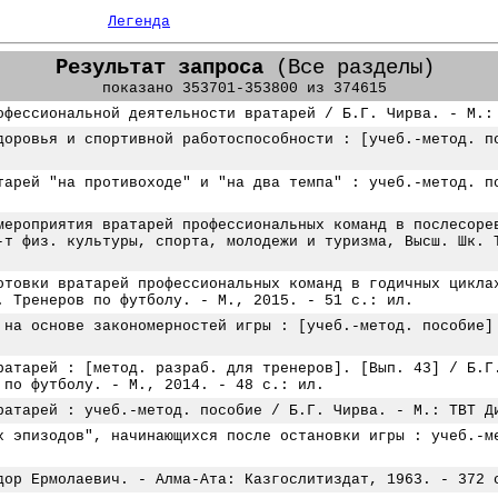
Легенда
Результат запроса
(Все разделы)
показано 353701-353800 из 374615
офессиональной деятельности вратарей / Б.Г. Чирва. - М.:
доровья и спортивной работоспособности : [учеб.-метод. п
тарей "на противоходе" и "на два темпа" : учеб.-метод. п
мероприятия вратарей профессиональных команд в послесоре
-т физ. культуры, спорта, молодежи и туризма, Высш. Шк. 
отовки вратарей профессиональных команд в годичных цикла
. Тренеров по футболу. - М., 2015. - 51 с.: ил.
 на основе закономерностей игры : [учеб.-метод. пособие]
ратарей : [метод. разраб. для тренеров]. [Вып. 43] / Б.Г
 по футболу. - М., 2014. - 48 с.: ил.
ратарей : учеб.-метод. пособие / Б.Г. Чирва. - М.: ТВТ Д
х эпизодов", начинающихся после остановки игры : учеб.-м
дор Ермолаевич. - Алма-Ата: Казгослитиздат, 1963. - 372 