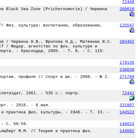
72440
he Black Sea Zone (Prichernomorie) / Чирвина
269616
// Физ. культура: воспитание, образование,
125547
ов / Чирвина Н.В., Фролова Н.Д., Матвеева И.С.
283402
СТ / Федер. агентство по физ. культуре и
порта. - Краснодар, 2005. - Т. 8. - С. 115-
179135
236036
портив. профиля // Спорт в шк. - 2008. - № 2.
271789
слитиздат, 1961. - 535 с.: портр.
72441
орт. - 2016. - 6 мая.
331807
 и практика физ. культуры. - 1946. - Т. IX. -
144522
 - С. 50-59.
146033
ьяшберг М.М. // Теория и практика физ.
144092