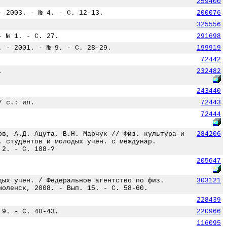
259400
- 2003. - № 4. - С. 12-13.
200076
325556
- № 1. - С. 27.
291698
. - 2001. - № 9. - С. 28-29.
199919
72442
.
232482
243440
7 с.: ил.
72443
72444
ов, А.Д. Ацута, В.Н. Марчук // Физ. культура и
284206
. студентов и молодых учен. с междунар.
 2. - С. 108-?
205647
дых учен. / Федеральное агентство по физ.
303121
моленск, 2008. - Вып. 15. - С. 58-60.
228439
 9. - С. 40-43.
220966
116095