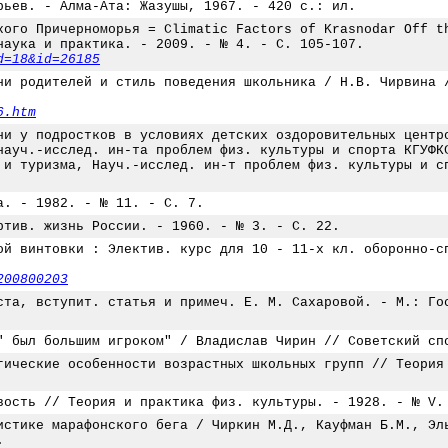
рьев. - Алма-Ата: Жазушы, 1967. - 420 с.: ил.
кого Причерноморья = Climatic Factors of Krasnodar Off t
наука и практика. - 2009. - № 4. - С. 105-107.
d=18&id=26185
ни родителей и стиль поведения школьника / Н.В. Чирвина 
6.htm
ни у подростков в условиях детских оздоровительных центр
науч.-исслед. ин-та проблем физ. культуры и спорта КГУФК
 и туризма, Науч.-исслед. ин-т проблем физ. культуры и с
а. - 1982. - № 11. - С. 7.
ртив. жизнь России. - 1960. - № 3. - С. 22.
ой винтовки : Электив. курс для 10 - 11-х кл. оборонно-с
200800203
ста, вступит. статья и примеч. Е. М. Сахаровой. - М.: Го
" был большим игроком" / Владислав Чирин // Советский сп
гические особенности возрастных школьных групп // Теория
вость // Теория и практика физ. культуры. - 1928. - № V.
истике марафонского бега / Чиркин М.Д., Кауфман Б.М., Эл
.