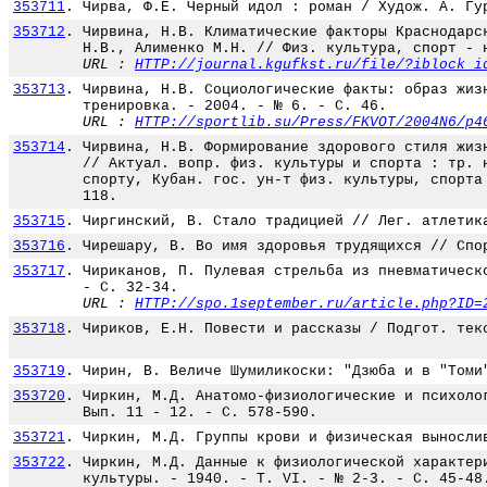
353711
.
Чирва, Ф.Е. Черный идол : роман / Худож. А. Гу
353712
.
Чирвина, Н.В. Климатические факторы Краснодарс
Н.В., Алименко М.Н. // Физ. культура, спорт - 
URL :
HTTP://journal.kgufkst.ru/file/?iblock_i
353713
.
Чирвина, Н.В. Социологические факты: образ жиз
тренировка. - 2004. - № 6. - С. 46.
URL :
HTTP://sportlib.su/Press/FKVOT/2004N6/p4
353714
.
Чирвина, Н.В. Формирование здорового стиля жиз
// Актуал. вопр. физ. культуры и спорта : тр. 
спорту, Кубан. гос. ун-т физ. культуры, спорта
118.
353715
.
Чиргинский, В. Стало традицией // Лег. атлетик
353716
.
Чирешару, В. Во имя здоровья трудящихся // Спо
353717
.
Чириканов, П. Пулевая стрельба из пневматическ
- С. 32-34.
URL :
HTTP://spo.1september.ru/article.php?ID=
353718
.
Чириков, Е.Н. Повести и рассказы / Подгот. тек
353719
.
Чирин, В. Величе Шумиликоски: "Дзюба и в "Томи
353720
.
Чиркин, М.Д. Анатомо-физиологические и психоло
Вып. 11 - 12. - С. 578-590.
353721
.
Чиркин, М.Д. Группы крови и физическая выносли
353722
.
Чиркин, М.Д. Данные к физиологической характер
культуры. - 1940. - Т. VI. - № 2-3. - С. 45-48