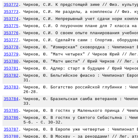
353772
.
Чирков, С.И. К предстоящей зиме // Физ. культу
353773
.
Чирков, С.И. Не разделы, а комплексы // Физ. к
353774
.
Чирков, С.И. Непрерывный учет сдачи норм компл
353775
.
Чирков, С.И. О поурочном плане для 7 класса на
353776
.
Чирков, С.И. О своем опыте планирования учебно
353777
.
Чирков, С.И. Сделайте сами : Спортив. оборудов
353778
.
Чирков, Ю. "Измирская" сковородка : Чемпионат 
353779
.
Чирков, Ю. "Матч четырех" / Чирков Юрий // Лег
353780
.
Чирков, Ю. "Матч шести" / Юрий Чирков // Лег. 
353781
.
Чирков, Ю. Адлер: старт в будущее / Юрий Чирко
353782
.
Чирков, Ю. Бельгийское фиаско : Чемпионат Евро
31.
353783
.
Чирков, Ю. Богатство российской глубинки : Чем
26-28.
353784
.
Чирков, Ю. Бразильская самба ветеранов : Чемпи
33.
353785
.
Чирков, Ю. В гостях у Маленького принца / Чемп
353786
.
Чирков, Ю. В гостях у Святого Себастьяна : Чем
5-6. - С. 30-32.
353787
.
Чирков, Ю. В Европе уже четвертые : Чемпионат 
353788
.
Чирков, Ю. В Москву - за рекордами! // Лег. ат