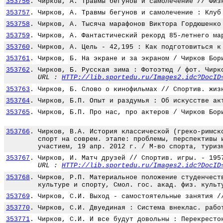
353756
.
Чирков, А. Травмы бегунов и самолечение // Физ
353757
.
Чирков, А. Травмы бегунов и самолечение : Клуб
353758
.
Чирков, А. Тысяча марафонов Виктора Гордюшенко
353759
.
Чирков, А. Фантастический рекорд 85-летнего ма
353760
.
Чирков, А. Цель - 42,195 : Как подготовиться к
353761
.
Чирков, Б. На экране и за экраном / Чирков Бор
353762
.
Чирков, Б. Русская зима : Фотоэтюд / фот. Чирк
URL :
HTTP://lib.sportedu.ru/Images2.idc?DocID
353763
.
Чирков, Б. Слово о кинофильмах // Спортив. жиз
353764
.
Чирков, Б.П. Опыт и раздумья : Об искусстве ак
353765
.
Чирков, Б.П. Про нас, про актеров / Чирков Бор
353766
.
Чирков, В.А. История классической (греко-римск
спорт на соврем. этапе: проблемы, перспективы 
участием, 19 апр. 2012 г. / М-во спорта, туриз
353767
.
Чирков, И. Матч друзей // Спортив. игры. - 195
URL :
HTTP://lib.sportedu.ru/Images2.idc?DocID
353768
.
Чирков, Р.П. Материальное положение студенчест
культуре и спорту, Смол. гос. акад. физ. культ
353769
.
Чирков, С.И. Выход - самостоятельные занятия /
353770
.
Чирков, С.И. Двуединая : Система внеклас. рабо
353771
.
Чирков, С.И. И все будут довольны : Перекресто