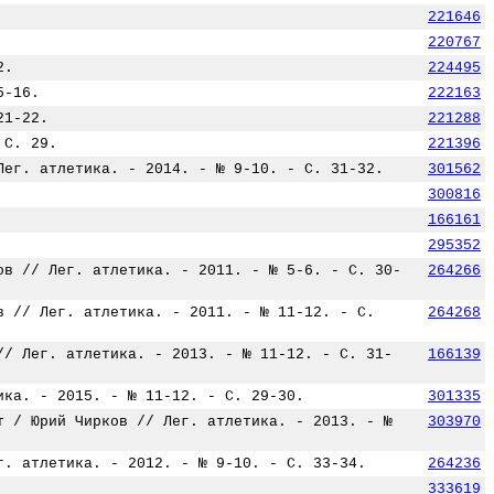
221646
220767
2.
224495
5-16.
222163
21-22.
221288
 С. 29.
221396
Лег. атлетика. - 2014. - № 9-10. - С. 31-32.
301562
300816
166161
295352
ов // Лег. атлетика. - 2011. - № 5-6. - С. 30-
264266
в // Лег. атлетика. - 2011. - № 11-12. - С.
264268
// Лег. атлетика. - 2013. - № 11-12. - С. 31-
166139
ика. - 2015. - № 11-12. - С. 29-30.
301335
т / Юрий Чирков // Лег. атлетика. - 2013. - №
303970
г. атлетика. - 2012. - № 9-10. - С. 33-34.
264236
333619