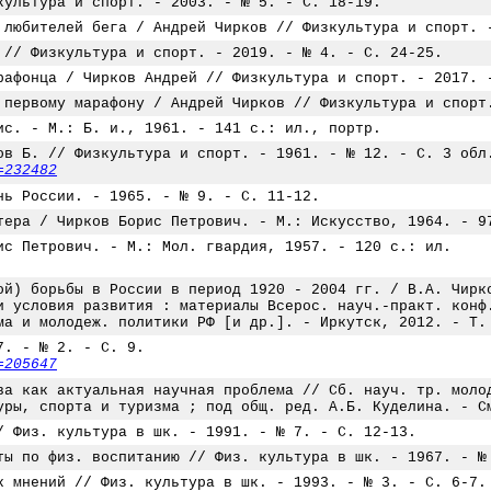
культура и спорт. - 2003. - № 5. - С. 18-19.
 любителей бега / Андрей Чирков // Физкультура и спорт. 
 // Физкультура и спорт. - 2019. - № 4. - С. 24-25.
рафонца / Чирков Андрей // Физкультура и спорт. - 2017. 
 первому марафону / Андрей Чирков // Физкультура и спорт
ис. - М.: Б. и., 1961. - 141 с.: ил., портр.
ов Б. // Физкультура и спорт. - 1961. - № 12. - С. 3 обл
=232482
нь России. - 1965. - № 9. - С. 11-12.
тера / Чирков Борис Петрович. - М.: Искусство, 1964. - 9
ис Петрович. - М.: Мол. гвардия, 1957. - 120 с.: ил.
ой) борьбы в России в период 1920 - 2004 гг. / В.А. Чирк
и условия развития : материалы Всерос. науч.-практ. конф
ма и молодеж. политики РФ [и др.]. - Иркутск, 2012. - Т.
7. - № 2. - С. 9.
=205647
ва как актуальная научная проблема // Сб. науч. тр. моло
уры, спорта и туризма ; под общ. ред. А.Б. Куделина. - С
/ Физ. культура в шк. - 1991. - № 7. - С. 12-13.
ты по физ. воспитанию // Физ. культура в шк. - 1967. - №
к мнений // Физ. культура в шк. - 1993. - № 3. - С. 6-7.