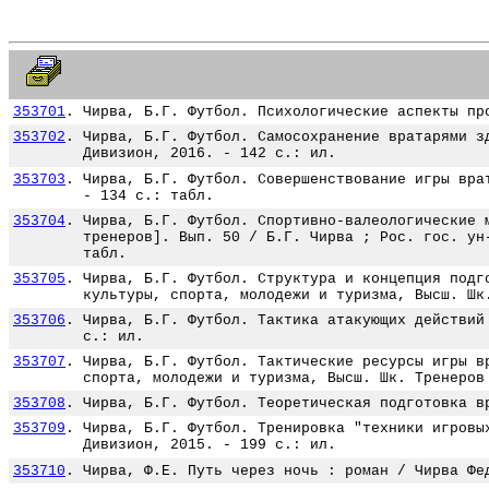
353701
.
Чирва, Б.Г. Футбол. Психологические аспекты пр
353702
.
Чирва, Б.Г. Футбол. Самосохранение вратарями з
Дивизион, 2016. - 142 с.: ил.
353703
.
Чирва, Б.Г. Футбол. Совершенствование игры вра
- 134 с.: табл.
353704
.
Чирва, Б.Г. Футбол. Спортивно-валеологические 
тренеров]. Вып. 50 / Б.Г. Чирва ; Рос. гос. ун
табл.
353705
.
Чирва, Б.Г. Футбол. Структура и концепция подг
культуры, спорта, молодежи и туризма, Высш. Шк
353706
.
Чирва, Б.Г. Футбол. Тактика атакующих действий
с.: ил.
353707
.
Чирва, Б.Г. Футбол. Тактические ресурсы игры в
спорта, молодежи и туризма, Высш. Шк. Тренеров
353708
.
Чирва, Б.Г. Футбол. Теоретическая подготовка в
353709
.
Чирва, Б.Г. Футбол. Тренировка "техники игровы
Дивизион, 2015. - 199 с.: ил.
353710
.
Чирва, Ф.Е. Путь через ночь : роман / Чирва Фе