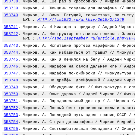
353738
.
Чирков, А. Еще раз о кроссовках / Андрей Чирко
353739
.
Чирков, А. Женщины созданы для марафона // Физ
353740
.
Чирков, А. Зима. Бегущий, торжествуя, по снегу
URL :
HTTP://fis1922.ru/arkhiv/2019/2/1349
353741
.
Чирков, А. И Ниагара в придачу / Андрей Чирков
353742
.
Чирков, А. Инструктор по лыжным гонкам : Элект
URL :
HTTP://spo.1september.ru/article.php?ID=
353743
.
Чирков, А. Испытание протеза марафоном / Чирко
353744
.
Чирков, А. Как избавиться от травм? // Физкуль
353745
.
Чирков, А. Как я лечился на бегу / Андрей Чирк
353746
.
Чирков, А. Марафон на самом дальнем юге / Андр
353747
.
Чирков, А. Марафон по-сибирски // Физкультура 
353748
.
Чирков, А. Не дрейфь, дрейфующий / Андрей Чирк
353749
.
Чирков, А. Обсуждение фиги // Физкультура и сп
353750
.
Чирков, А. Опыт дурака / Андрей Чирков // Физк
353751
.
Чирков, А. Парадоксальный доктор / А. Чирков /
353752
.
Чирков, А. Позный бег: тренировка силы и эласт
353753
.
Чирков, А. Последний путь вдоль границ СССР / 
353754
.
Чирков, А. С нуля до марафона / Чирков Андрей 
353755
.
Чирков, А. Сногсшибательная блондинка // Физку