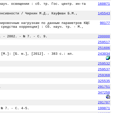
науч. освещении : сб. тр. Гос. центр. ин-та
160871
енсивности / Чиркин М.Д., Кауфман Б.М.,
145543
нировочным нагрузкам по данным параметров КЩС
90177
 средства коррекции) : Сб. науч. тр. - М.,
. - 2002. - № 7. - С. 9.
200000
259517
251606
 [М.]: [Б. м.], [2012]. - 383 с.: ил.
243034
259532
259537
259368
325535
.
291751
347250
291707
 № 7. - С. 4-5.
199871