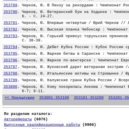
353789
.
Чирков, Ю. В Пензу за рекордами : Чемпионат Ро
353790
.
Чирков, Ю. Ветеранский бум на Ходынке : Чемпио
6. - С. 24-27.
353791
.
Чирков, Ю. Впервые четвертые / Юрий Чирков // 
353792
.
Чирков, Ю. Высокая планка Чебоксар : Чемпионат
353793
.
Чирков, Ю. Горький привкус торуньских пряников
С. 38-39.
353794
.
Чирков, Ю. Дебют Кубка России : Кубок России с
353795
.
Чирков, Ю. Жаркие битвы в Саранске : Чемпионат
353796
.
Чирков, Ю. Жаркое по-венгерски : Чемпионат Евр
353797
.
Чирков, Ю. Жуковский дарит ветеранам экстрим /
353798
.
Чирков, Ю. Итальянские мотивы на Стромынке / Ю
353799
.
Чирков, Ю. Калужские грани Кубка России / Всер
353800
.
Чирков, Ю. Кому покорилась Анкома : Чемпионат 
6-7; 9-11.
<< Предыдущие
353001-353100
353101-353200
353201-35
По разделам каталога:
Авторефераты
(6076)
Выпускные квалификационные работы
(9908)