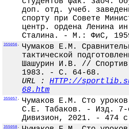
студентов фак. заоч. об
доп. отд. учеб. заведен
спорту при Совете Минис
центр. ордена Ленина ин
Сталина. - М.: ФиС, 195
355056
.
Чумаков Е.М. Сравнитель
тактической подготовлен
Шашурин И.В. // Спортив
1983. - С. 64-68.
URL :
HTTP://sportlib.s
68.htm
355057
.
Чумаков Е.М. Сто уроков
С.Е. Табаков. - Изд. 7-
Дивизион, 2021. - 474 с
355058
.