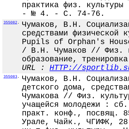
практика физ. культуры 
- № 4. - С. 74-76.
355082
.
Чумаков, В.Н. Социализа
средствами физической к
Pupils of Orphan's Hous
/ В.Н. Чумаков // Физ. 
образование, тренировка
URL :
HTTP://sportlib.s
355083
.
Чумаков, В.Н. Социализа
детского дома, средства
Чумакова // Физ. культу
учащейся молодежи : сб.
практ. конф., посвящ. 8
Урале, Чайк., ЧГИФК, 28