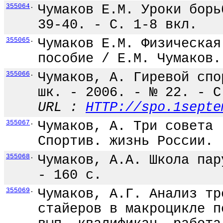
355064
.
Чумаков Е.М. Уроки борь
39-40. - С. 1-8 вкл.
355065
.
Чумаков Е.М. Физическая
пособие / Е.М. Чумаков.
355066
.
Чумаков, А. Гиревой спо
шк. - 2006. - № 22. - С
URL :
HTTP://spo.1septe
355067
.
Чумаков, А. Три совета 
Спортив. жизнь России. 
355068
.
Чумаков, А.А. Школа пар
- 160 с.
355069
.
Чумаков, А.Г. Анализ тр
стайеров в макроцикле п