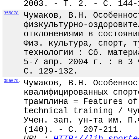
2003. - Т. 2. - С. 144-
355078
.
Чумаков, В.Н. Особеннос
физкультурно-оздоровите
отклонениями в состояни
Физ. культура, спорт, т
технологии : Сб. матери
5-7 апр. 2004 г. : в 3 
С. 129-132.
355079
.
Чумаков, В.Н. Особеннос
квалифицированных спорт
трамплина = Features of
technical training / Чу
Учен. зап. ун-та им. П.
(140). - С. 207-211.