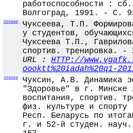
работоспособности : сб.
Волгоград, 1991. - С. 9
355008
.
Чуксеева, Т.П. Формиров
у студентов, обучающихс
Чуксеева Т.П., Гаврилов
спортив. тренировка. - 
URL :
HTTP://www.vgafk.
oooktt%20iadah%20q1-201
355009
.
Чуксин, А.В. Динамика э
"Здоровье" в г. Минске 
воспитания, спортив. тр
физ. культуре и спорту 
Респ. Беларусь по итога
г. и 52-й студен. науч.