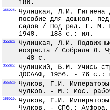
186.
355025
.
Чулицкая, Л.И. Гигиена 
пособие для дошкол. пед
садов / Под ред. Г. М. 
1948. - 183 с.: ил.
355026
.
Чулицкая, Л.И. Подвижны
возраста / Собрала Л. Ч
- 48 с.
355027
.
Чулицкий, В.М. Учись ст
ДОСААФ, 1956. - 76 с.: 
355028
.
Чулков, Г.И. Императоры
Чулков. - М.: Мос. рабо
355029
.
Чулков, Г.И. Императоры
Чулков. - СПб.: Амфора,