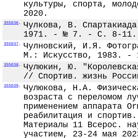
культуры, спорта, молод
2020.
355036
.
Чулкова, В. Спартакиада
1971. - № 7. - С. 8-11.
355037
.
Чулновский, И.Я. Фотогр
М.: Искусство, 1983. - 
355038
.
Чулюкин, Ю. "Королевска
// Спортив. жизнь Росси
355039
.
Чулюкова, Н.А. Физическ
возраста с переломом лу
применением аппарата Or
реабилитация и спортив.
Материалы 11 Всерос. на
участием, 23-24 мая 202