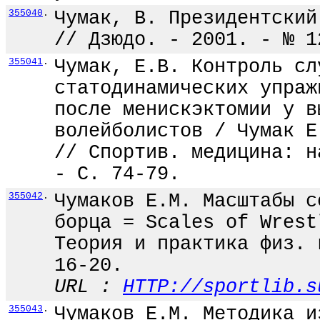
355040
.
Чумак, В. Президентский
// Дзюдо. - 2001. - № 1
355041
.
Чумак, Е.В. Контроль сл
статодинамических упраж
после менискэктомии у в
волейболистов / Чумак Е
// Спортив. медицина: н
- С. 74-79.
355042
.
Чумаков Е.М. Масштабы с
борца = Scales of Wrest
Теория и практика физ. 
16-20.
URL :
HTTP://sportlib.s
355043
.
Чумаков Е.М. Методика и