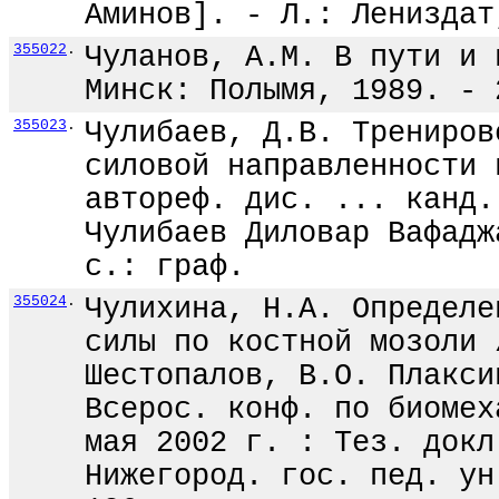
Аминов]. - Л.: Лениздат
355022
.
Чуланов, А.М. В пути и 
Минск: Полымя, 1989. - 
355023
.
Чулибаев, Д.В. Трениров
силовой направленности 
автореф. дис. ... канд.
Чулибаев Диловар Вафадж
с.: граф.
355024
.
Чулихина, Н.А. Определе
силы по костной мозоли 
Шестопалов, В.О. Плакси
Всерос. конф. по биомех
мая 2002 г. : Тез. докл
Нижегород. гос. пед. ун