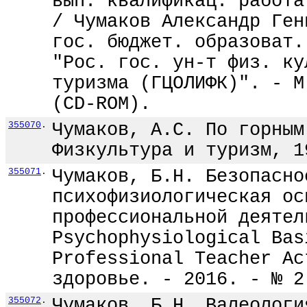
вып. квалификац. работа
/ Чумаков Александр Ген
гос. бюджет. образоват.
"Рос. гос. ун-т физ. ку
туризма (ГЦОЛИФК)". - М
(CD-ROM).
355070
.
Чумаков, А.С. По горным
Физкультура и туризм, 1
355071
.
Чумаков, Б.Н. Безопасно
психофизиологическая ос
профессиональной деятел
Psychophysiological Bas
Professional Teacher Ac
здоровье. - 2016. - № 2
355072
.
Чумаков, Б.Н. Валеологи