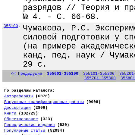
разрядов // Теория и пр
№ 4. - С. 66-68.
355100
.
Чумакова, Р.С. Эксперим
силовой подготовки у сп
(на примере академическ
канд. пед. наук / Чумак
29 с.
<< Предыдущие
355001-355100
355101-355200
355201
355701-355800
355801
По разделам каталога:
Авторефераты
(6076)
Выпускные квалификационные работы
(9908)
Диссертации
(2806)
Книги
(102729)
Обществознание
(323)
Периодические издания
(530)
Популярные статьи
(52094)