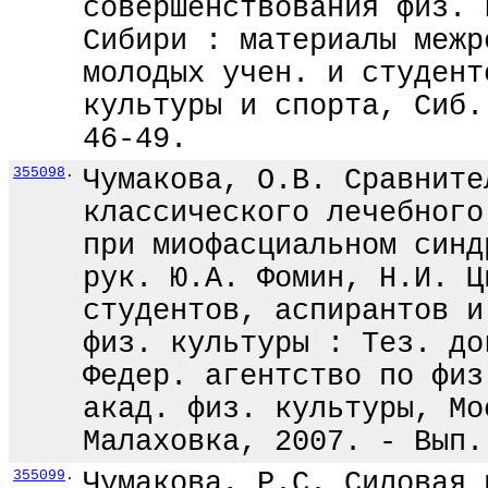
совершенствования физ. 
Сибири : материалы межр
молодых учен. и студент
культуры и спорта, Сиб.
46-49.
355098
.
Чумакова, О.В. Сравните
классического лечебного
при миофасциальном синд
рук. Ю.А. Фомин, Н.И. Ц
студентов, аспирантов и
физ. культуры : Тез. до
Федер. агентство по физ
акад. физ. культуры, Мо
Малаховка, 2007. - Вып.
355099
.
Чумакова, Р.С. Силовая 