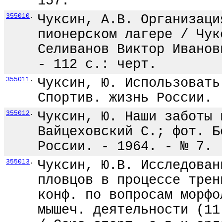
157.
355010
.
Чуксин, А.В. Организаци
пионерском лагере / Чук
Селиванов Виктор Иванов
- 112 с.: черт.
355011
.
Чуксин, Ю. Использовать
Спортив. жизнь России. 
355012
.
Чуксин, Ю. Наши заботы 
Вайцеховский С.; фот. Б
России. - 1964. - № 7. 
355013
.
Чуксин, Ю.В. Исследован
пловцов в процессе трен
конф. по вопросам морфо
мышеч. деятельности (11