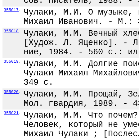
Сов. писатель, 1988. - 
355017
.
Чулаки, М.И. О музыке, 
Михаил Иванович. - М.: 
355018
.
Чулаки, М.М. Вечный хле
[Худож. Л. Яценко]. - Л
ние, 1984. - 560 с.: ил
355019
.
Чулаки, М.М. Долгие пои
Чулаки Михаил Михайлови
349 с.
355020
.
Чулаки, М.М. Прощай, Зе
Мол. гвардия, 1989. - 4
355021
.
Чулаки, М.М. Что почем?
Человек, который не уме
Михаил Чулаки ; [Послес