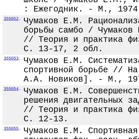
школе / Чумаков Е.М., И
: Ежегодник. - М., 1974
355052
.
Чумаков Е.М. Рационализ
борьбы самбо / Чумаков 
// Теория и практика фи
С. 13-17, 2 обл.
355053
.
Чумаков Е.М. Систематиз
спортивной борьбе // На
А.А. Новиков]. - М., 19
355054
.
Чумаков Е.М. Совершенст
решения двигательных за
// Теория и практика фи
С. 12-13.
355055
.
Чумаков Е.М. Спортивная