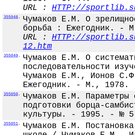
URL :
HTTP://sportlib.s
355048
.
Чумаков Е.М. О зрелищно
борьба : Ежегодник. - М
URL :
HTTP://sportlib.s
12.htm
355049
.
Чумаков Е.М. О системат
последовательности изуч
Чумаков Е.М., Ионов С.Ф
Ежегодник. - М., 1978. 
355050
.
Чумаков Е.М. Параметры 
подготовки борца-самбис
культуры. - 1995. - № 5
355051
.
Чумаков Е.М. Постановка