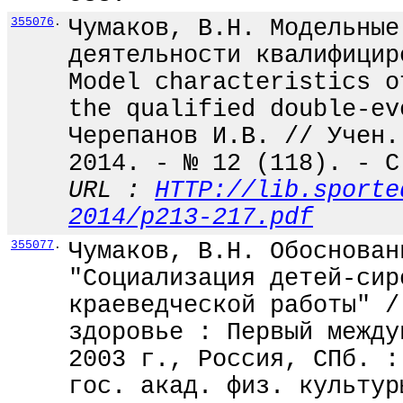
355076
.
Чумаков, В.Н. Модельные
деятельности квалифицир
Model characteristics o
the qualified double-ev
Черепанов И.В. // Учен.
2014. - № 12 (118). - С
URL :
HTTP://lib.sporte
2014/p213-217.pdf
355077
.
Чумаков, В.Н. Обоснован
"Социализация детей-сир
краеведческой работы" /
здоровье : Первый между
2003 г., Россия, СПб. :
гос. акад. физ. культур