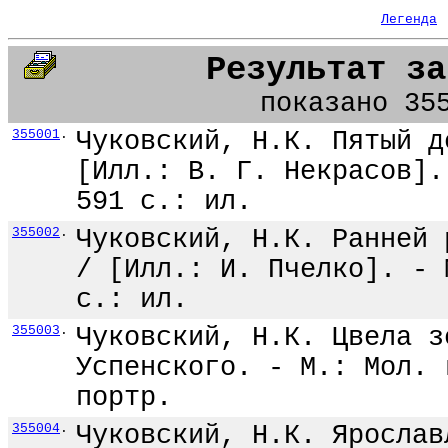
Легенда
Результат за
показано 35
355001
.
Чуковский, Н.К. Пятый д
[Илл.: В. Г. Некрасов].
591 с.: ил.
355002
.
Чуковский, Н.К. Ранней 
/ [Илл.: И. Пчелко]. - 
с.: ил.
355003
.
Чуковский, Н.К. Цвела з
Успенского. - М.: Мол. 
портр.
355004
.
Чуковский, Н.К. Ярослав