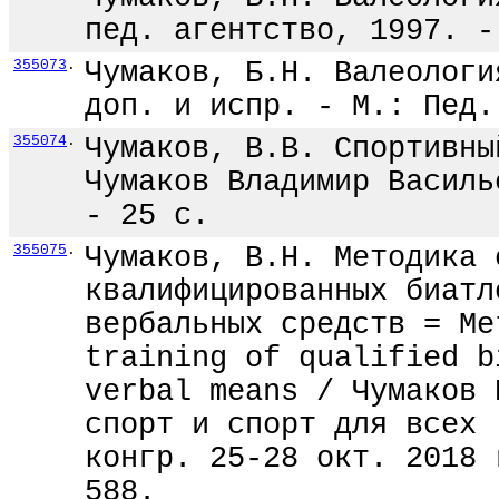
пед. агентство, 1997. -
355073
.
Чумаков, Б.Н. Валеологи
доп. и испр. - М.: Пед.
355074
.
Чумаков, В.В. Спортивны
Чумаков Владимир Василь
- 25 с.
355075
.
Чумаков, В.Н. Методика 
квалифицированных биатл
вербальных средств = Me
training of qualified b
verbal means / Чумаков 
спорт и спорт для всех 
конгр. 25-28 окт. 2018 
588.