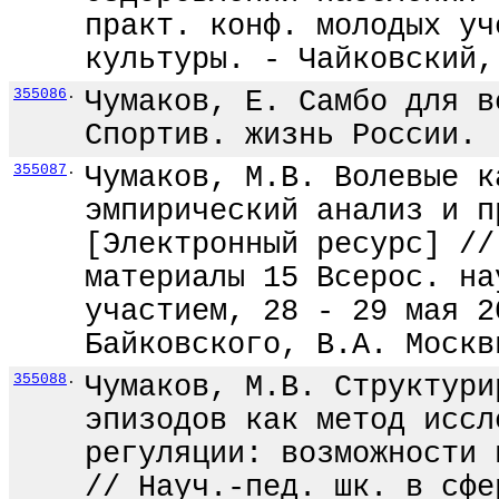
практ. конф. молодых уч
культуры. - Чайковский,
355086
.
Чумаков, Е. Самбо для в
Спортив. жизнь России. 
355087
.
Чумаков, М.В. Волевые к
эмпирический анализ и п
[Электронный ресурс] //
материалы 15 Всерос. на
участием, 28 - 29 мая 2
Байковского, В.А. Москв
355088
.
Чумаков, М.В. Структури
эпизодов как метод иссл
регуляции: возможности 
// Науч.-пед. шк. в сфе