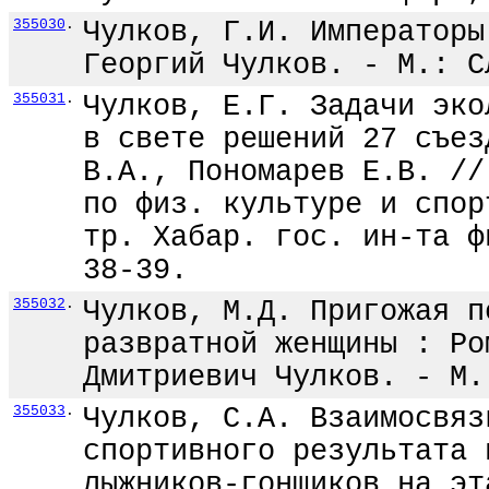
355030
.
Чулков, Г.И. Императоры
Георгий Чулков. - М.: С
355031
.
Чулков, Е.Г. Задачи эко
в свете решений 27 съез
В.А., Пономарев Е.В. //
по физ. культуре и спор
тр. Хабар. гос. ин-та ф
38-39.
355032
.
Чулков, М.Д. Пригожая п
развратной женщины : Ро
Дмитриевич Чулков. - М.
355033
.
Чулков, С.А. Взаимосвяз
спортивного результата 
лыжников-гонщиков на эт