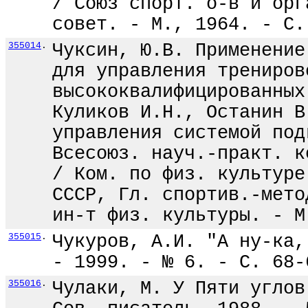
/ Союз спорт. о-в и орг
совет. - М., 1964. - С.
355014
.
Чуксин, Ю.В. Применение
для управления трениров
высококвалифицированных
Куликов И.Н., Останин В
управления системой под
Всесоюз. науч.-практ. к
/ Ком. по физ. культуре
СССР, Гл. спортив.-мето
ин-т физ. культуры. - М
355015
.
Чукуров, А.И. "А ну-ка,
- 1999. - № 6. - С. 68-
355016
.
Чулаки, М. У Пяти углов