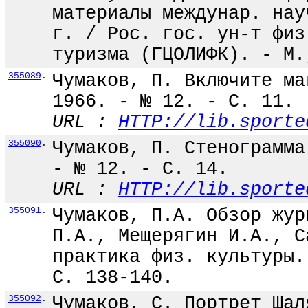
материалы междунар. нау
г. / Рос. гос. ун-т физ
туризма (ГЦОЛИФК). - М.
355089
.
Чумаков, П. Включите ма
1966. - № 12. - С. 11.
URL :
HTTP://lib.sporte
355090
.
Чумаков, П. Стенограмма
- № 12. - С. 14.
URL :
HTTP://lib.sporte
355091
.
Чумаков, П.А. Обзор жур
П.А., Мещерягин И.А., С
практика физ. культуры.
С. 138-140.
355092
.
Чумаков, С. Портрет Шал