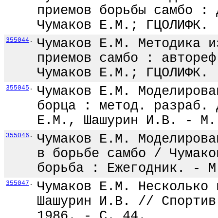
приемов борьбы самбо : 
Чумаков Е.М.; ГЦОЛИФК. 
355044
.
Чумаков Е.М. Методика и
приемов самбо : автореф
Чумаков Е.М.; ГЦОЛИФК. 
355045
.
Чумаков Е.М. Моделирова
борца : метод. разраб. 
Е.М., Шашурин И.В. - М.
355046
.
Чумаков Е.М. Моделирова
в борьбе самбо / Чумако
борьба : Ежегодник. - М
355047
.
Чумаков Е.М. Несколько 
Шашурин И.В. // Спортив
1986. - С. 44.