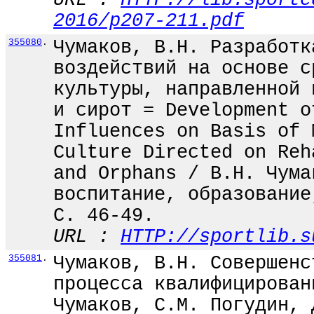
URL :
HTTP://lib.sporte
2016/p207-211.pdf
355080
.
Чумаков, В.Н. Разработк
воздействий на основе с
культуры, направленной 
и сирот = Development o
Influences on Basis of 
Culture Directed on Reh
and Orphans / В.Н. Чума
воспитание, образование
С. 46-49.
URL :
HTTP://sportlib.s
355081
.
Чумаков, В.Н. Совершенс
процесса квалифицирован
Чумаков, С.М. Погудин, 