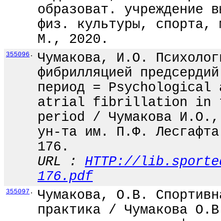
образоват. учреждение в
физ. культуры, спорта, 
М., 2020.
355096
.
Чумакова, И.О. Психолог
фибрилляцией предсердий
период = Psychological 
atrial fibrillation in 
period / Чумакова И.О.,
ун-та им. П.Ф. Лесгафта
176.
URL :
HTTP://lib.sporte
176.pdf
355097
.
Чумакова, О.В. Спортивн
практика / Чумакова О.В