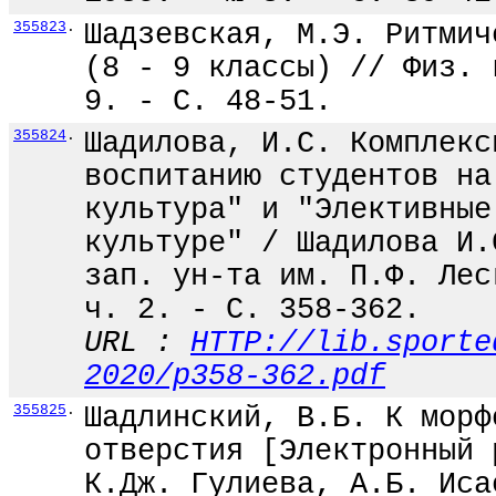
355823
.
Шадзевская, М.Э. Ритмич
(8 - 9 классы) // Физ. 
9. - С. 48-51.
355824
.
Шадилова, И.С. Комплекс
воспитанию студентов на
культура" и "Элективные
культуре" / Шадилова И.
зап. ун-та им. П.Ф. Лес
ч. 2. - С. 358-362.
URL :
HTTP://lib.sporte
2020/p358-362.pdf
355825
.
Шадлинский, В.Б. К морф
отверстия [Электронный 
К.Дж. Гулиева, А.Б. Иса