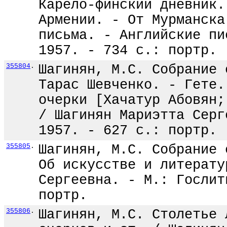
Карело-финский дневник.
Армении. - От Мурманска
письма. - Английские пи
1957. - 734 с.: портр.
355804
.
Шагинян, М.С. Собрание 
Тарас Шевченко. - Гете.
очерки [Хачатур Абовян;
/ Шагинян Мариэтта Серг
1957. - 627 с.: портр.
355805
.
Шагинян, М.С. Собрание 
Об искусстве и литерату
Сергеевна. - М.: Гослит
портр.
355806
.
Шагинян, М.С. Столетье 