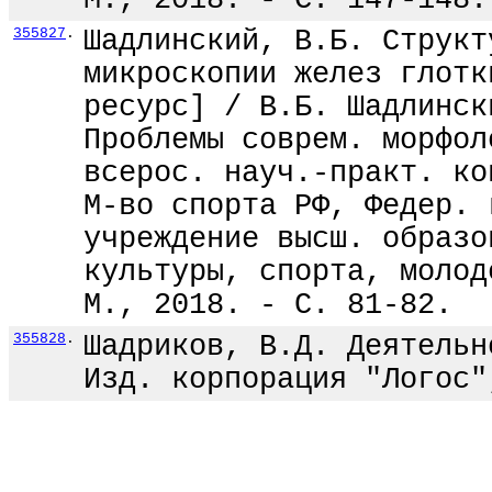
М., 2018. - С. 147-148.
355827
.
Шадлинский, В.Б. Структ
микроскопии желез глотк
ресурс] / В.Б. Шадлинск
Проблемы соврем. морфол
всерос. науч.-практ. ко
М-во спорта РФ, Федер. 
учреждение высш. образо
культуры, спорта, молод
М., 2018. - С. 81-82.
355828
.
Шадриков, В.Д. Деятельн
Изд. корпорация "Логос"