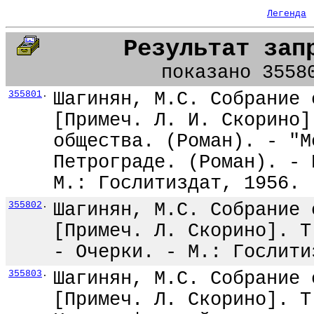
Легенда
Результат зап
показано 3558
355801
.
Шагинян, М.С. Собрание 
[Примеч. Л. И. Скорино]
общества. (Роман). - "М
Петрограде. (Роман). - 
М.: Гослитиздат, 1956. 
355802
.
Шагинян, М.С. Собрание 
[Примеч. Л. Скорино]. Т
- Очерки. - М.: Гослити
355803
.
Шагинян, М.С. Собрание 
[Примеч. Л. Скорино]. Т