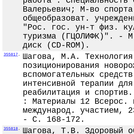
работа : Специальность 
Валерьевич; М-во спорта
общеобразоват. учрежден
"Рос. гос. ун-т физ. ку
туризма (ГЦОЛИФК)". - М
диск (CD-ROM).
355817
.
Шагова, М.А. Технология
позиционирования новоро
вспомогательных средств
интенсивной терапии для
реабилитация и спортив.
: Материалы 12 Всерос. 
международ. участием, 2
- С. 168-172.
355818
.
Шагова, Т.В. Здоровый о