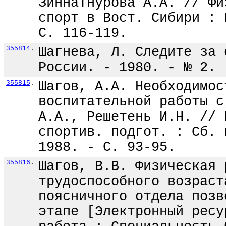
Зиннатнурова А.А. // Фи
спорт в Вост. Сибири : 
С. 116-119.
355814
.
Шагнева, Л. Следите за 
России. - 1980. - № 2. 
355815
.
Шагов, А.А. Необходимос
воспитательной работы с
А.А., Решетень И.Н. // 
спортив. подгот. : Сб. 
1988. - С. 93-95.
355816
.
Шагов, В.В. Физическая 
трудоспособного возраст
поясничного отдела позв
этапе [Электронный ресу