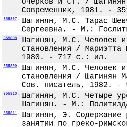
очерков и ст. / Шагинян
Современник, 1981. - 35
355807
.
Шагинян, М.С. Тарас Шев
Сергеевна. - М.: Гослит
355808
.
Шагинян, М.С. Человек и
становления / Мариэтта 
1980. - 717 с.: ил.
355809
.
Шагинян, М.С. Человек и
становления / Шагинян М
Сов. писатель, 1982. - 
355810
.
Шагинян, М.С. Четыре ур
Шагинян. - М.: Политизд
355811
.
Шагинян, Э. Содержание 
занятии по греко-римско