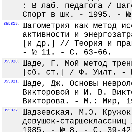
: В лаб. педагога / Шаг
Спорт в шк. - 1995. - №
355819
.
Шагометрия как метод ис
активности и энергозатр
[и др.] // Теория и пра
- № 11. - С. 63-66.
355820
.
Шаде, Г. Мой метод трен
[сб. ст.] / Ф. Уилт. - 
355821
.
Шаде, Дж. Основы неврол
Викторовой и И. В. Викт
Викторова. - М.: Мир, 1
355822
.
Шадзевская, М.Э. Кружок
девушек-старшеклассниц 
1985. - № 8. - С. 39-42