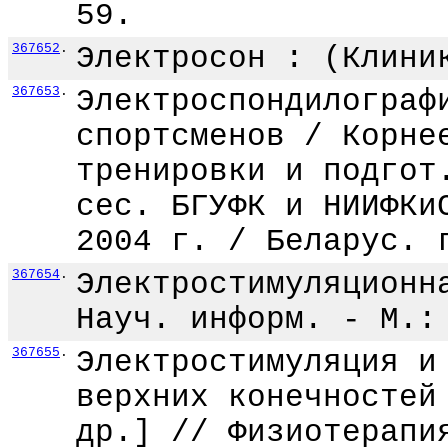
59.
367652
.
Электросон : (Клини
367653
.
Электроспондилограф
спортсменов / Корне
тренировки и подгот
сес. БГУФК и НИИФКи
2004 г. / Беларус. 
367654
.
Электростимуляционн
Науч. информ. - М.:
367655
.
Электростимуляция и
верхних конечностей
др.] // Физиотерапи