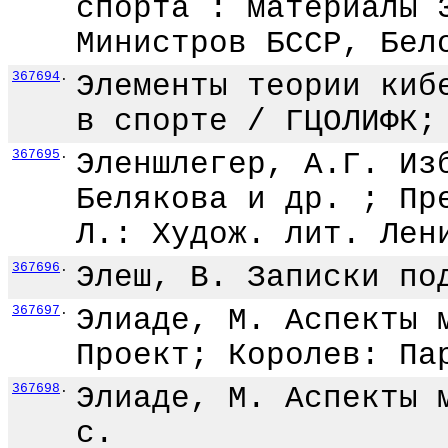
спорта : материалы 
Министров БССР, Бел
367694
.
Элементы теории киб
в спорте / ГЦОЛИФК;
367695
.
Эленшлегер, А.Г. Из
Белякова и др. ; Пр
Л.: Худож. лит. Лен
367696
.
Элеш, В. Записки по
367697
.
Элиаде, М. Аспекты 
Проект; Королев: Па
367698
.
Элиаде, М. Аспекты 
с.