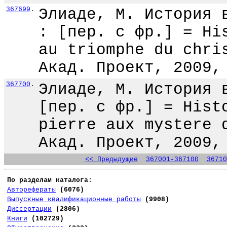
367699
.
Элиаде, М. История 
: [пер. с фр.] = Hi
au triomphe du chri
Акад. Проект, 2009,
367700
.
Элиаде, М. История 
[пер. с фр.] = Hist
pierre aux mystere 
Акад. Проект, 2009,
<< Предыдущие
367001-367100
36710
По разделам каталога:
Авторефераты
(6076)
Выпускные квалификационные работы
(9908)
Диссертации
(2806)
Книги
(102729)