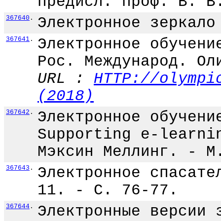
предисл. проф. В. В
367640
.
Электронное зеркало
367641
.
Электронное обучени
Рос. Международ. Ол
URL :
HTTP://olympi
(2018)
367642
.
Электронное обучени
Supporting e-learni
Мэксин Меллинг. - М
367643
.
Электронное спасате
11. - С. 76-77.
367644
.
Электронные версии 