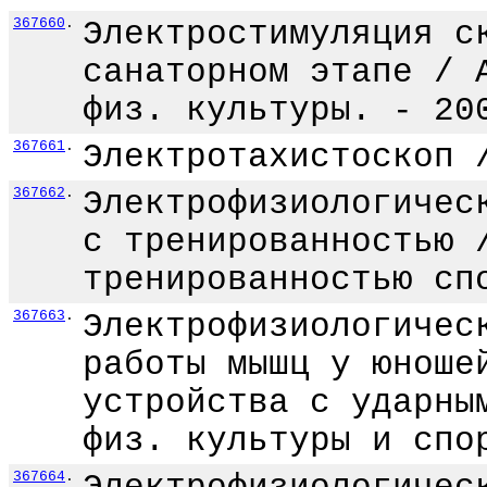
367660
.
Электростимуляция с
санаторном этапе / 
физ. культуры. - 20
367661
.
Электротахистоскоп 
367662
.
Электрофизиологичес
с тренированностью 
тренированностью сп
367663
.
Электрофизиологичес
работы мышц у юноше
устройства с ударны
физ. культуры и спо
367664
.