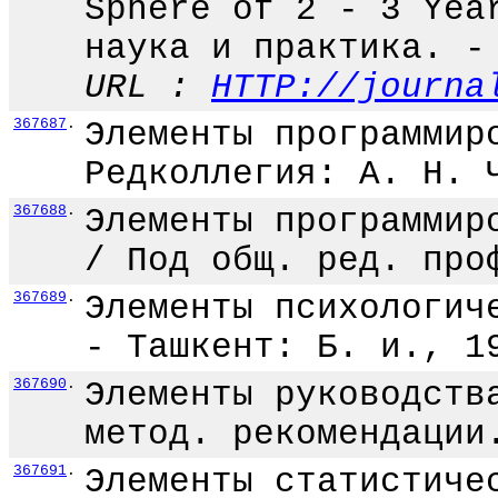
Sphere of 2 - 3 Yea
наука и практика. -
URL :
HTTP://journa
367687
.
Элементы программир
Редколлегия: А. Н. 
367688
.
Элементы программир
/ Под общ. ред. про
367689
.
Элементы психологич
- Ташкент: Б. и., 1
367690
.
Элементы руководств
метод. рекомендации
367691
.
Элементы статистиче