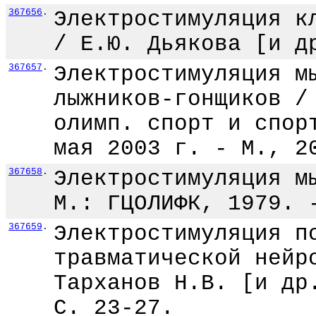
367656
.
Электростимуляция к
/ Е.Ю. Дьякова [и д
367657
.
Электростимуляция м
лыжников-гонщиков /
олимп. спорт и спор
мая 2003 г. - М., 2
367658
.
Электростимуляция м
М.: ГЦОЛИФК, 1979. 
367659
.
Электростимуляция п
травматической нейр
Тарханов Н.В. [и др
С. 23-27.