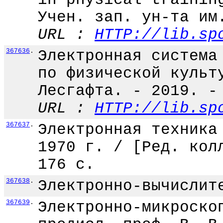
Учен. зап. ун-та им
URL :
HTTP://lib.sp
367636
.
Электронная система
по физической культ
Лесгафта. - 2019. -
URL :
HTTP://lib.sp
367637
.
Электронная техника
1970 г. / [Ред. кол
176 с.
367638
.
Электронно-вычислит
367639
.
Электронно-микроско