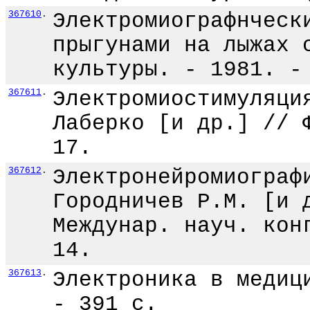
367610
.
Электромиографнческ
прыгунами на лыжах 
культуры. - 1981. -
367611
.
Электромиостимуляци
Лаберко [и др.] // 
17.
367612
.
Электронейромиограф
Городничев Р.М. [и 
Междунар. науч. кон
14.
367613
.
Электроника в медиц
- 391 с.