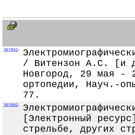
367601
.
Электромиографическ
/ Витензон А.С. [и 
Новгород, 29 мая - 
ортопедии, Науч.-оп
77.
367602
.
Электромиографическ
[Электронный ресурс
стрельбе, других ст