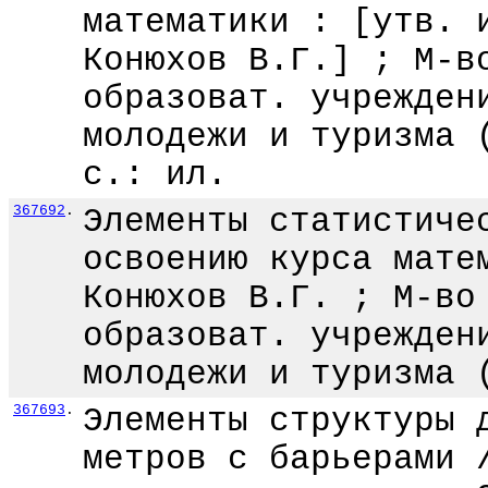
математики : [утв. 
Конюхов В.Г.] ; М-в
образоват. учрежден
молодежи и туризма 
с.: ил.
367692
.
Элементы статистиче
освоению курса мате
Конюхов В.Г. ; М-во
образоват. учрежден
молодежи и туризма 
367693
.
Элементы структуры 
метров с барьерами 