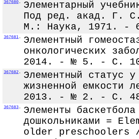
367680
.
Элементарный учебни
Под ред. акад. Г. С
М.: Наука, 1971. - 
367681
.
Элементный гомеоста
онкологических забо
2014. - № 5. - С. 1
367682
.
Элементный статус у
жизненной емкости л
2013. - № 2. - С. 4
367683
.
Элементы баскетбола
дошкольниками = Ele
older preschoolers 