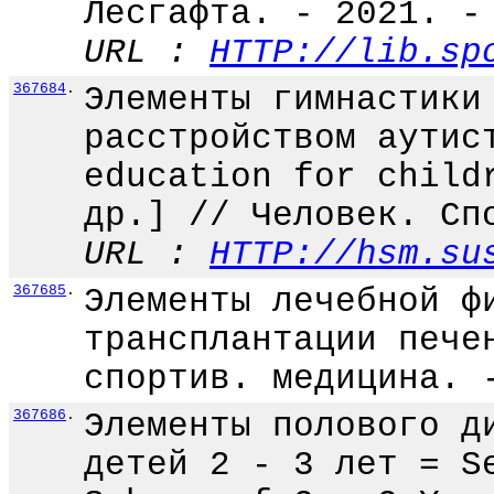
Лесгафта. - 2021. -
URL :
HTTP://lib.sp
367684
.
Элементы гимнастики
расстройством аутис
education for child
др.] // Человек. Сп
URL :
HTTP://hsm.su
367685
.
Элементы лечебной ф
трансплантации пече
спортив. медицина. 
367686
.
Элементы полового д
детей 2 - 3 лет = S