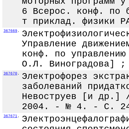
моторных программ у
6 Всерос. конф. по 
т приклад. физики Р
367669
.
Электрофизиологичес
Управление движение
конф. по управлению
О.Л. Виноградова] ;
367670
.
Электрофорез экстра
заболеваний придатк
Невоструев [и др.] 
2004. - № 4. - С. 2
367671
.
Электроэнцефалограф