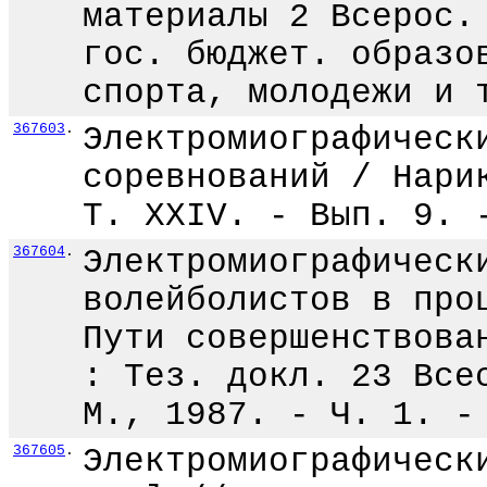
материалы 2 Всерос.
гос. бюджет. образо
спорта, молодежи и 
367603
.
Электромиографическ
соревнований / Нари
Т. XXIV. - Вып. 9. 
367604
.
Электромиографическ
волейболистов в про
Пути совершенствова
: Тез. докл. 23 Все
М., 1987. - Ч. 1. -
367605
.
Электромиографическ