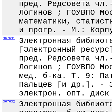
пред. Редсовета чл.
Логинов ; ГОУВПО Мо
математики, статист
и прогр. - М.: Корп
367631
.
Электронная библиот
[Электронный ресурс
пред. Редсовета чл.
Логинов ; ГОУВПО Мо
мед. б-ка. Т. 9: Па
Пальцев [и др.]. - 
электрон. опт. диск
367632
.
Электронная библиот