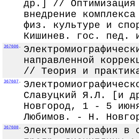
др.] // Оптимизация
внедрение комплекса
физ. культуре и спо
Кишинев. гос. пед. 
367606
.
Электромиографическ
направленной коррек
// Теория и практик
367607
.
Электромиографическ
Славуцкий Я.Л. [и д
Новгород, 1 - 5 июн
Любимов. - Н. Новго
367608
.
Электромиография в 