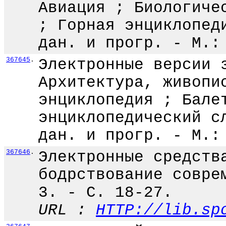
Авиация ; Биологиче
; Горная энциклопед
дан. и прогр. - М.:
367645
.
Электронные версии 
Архитектура, живопи
энциклопедия ; Бале
энциклопедический с
дан. и прогр. - М.:
367646
.
Электронные средств
бодрствование совре
3. - С. 18-27.
URL :
HTTP://lib.sp