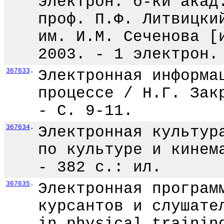
электрон. б-ки акад
проф. П.Ф. Литвицки
им. И.М. Сеченова [
2003. - 1 электрон.
367633
.
Электронная информа
процессе / Н.Г. Зак
- С. 9-11.
367634
.
Электронная культур
по культуре и кинем
- 382 с.: ил.
367635
.
Электронная програм
курсантов и слушате
in physical trainin