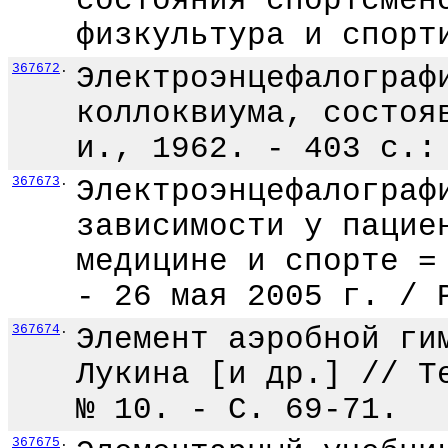
состояния спортсмен
физкультура и спорт
367672
.
Электроэнцефалограф
коллоквиума, состоя
и., 1962. - 403 с.:
367673
.
Электроэнцефалограф
зависимости у пацие
медицине и спорте =
- 26 мая 2005 г. / 
367674
.
Элемент аэробной ги
Лукина [и др.] // Т
№ 10. - С. 69-71.
367675
.