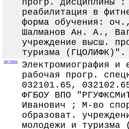
прогр. дисциплины :
реабилитация в фитн
форма обучения: оч.
Шалманов Ан. А., Ва
учреждение высш. пр
туризма (ГЦОЛИФК)".
367609
.
Электромиография и 
рабочая прогр. спец
032101.65, 032102.6
ФГБОУ ВПО "РГУФКСМи
Иванович ; М-во спо
образоват. учрежден
молодежи и туризма 