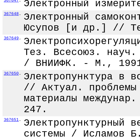
367647
.
Электронный измерит
367648
.
Электронный самокон
Юсупов [и др.] // Т
367649
.
Электропсихорегуляц
Тез. Всесоюз. науч.
/ ВНИИФК. - М., 199
367650
.
Электропунктура в в
// Актуал. проблемы
материалы междунар.
247.
367651
.
Электропунктурный в
системы / Исламов Б