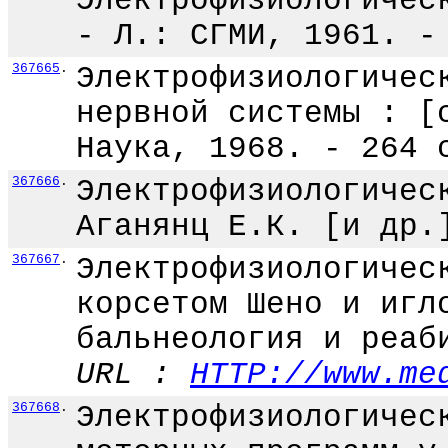
Электрофизиологичес
- Л.: СГМИ, 1961. -
367665
.
Электрофизиологичес
нервной системы : [
Наука, 1968. - 264 
367666
.
Электрофизиологичес
Аганянц Е.К. [и др.
367667
.
Электрофизиологичес
корсетом Шено и игл
бальнеология и реаб
URL :
HTTP://www.me
367668
.
Электрофизиологичес