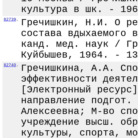
культура в шк. - 196
82739
.
Гречишкин, Н.И. О ре
состава вдыхаемого в
канд. мед. наук / Гр
Куйбышев, 1964. - 13
82740
.
Гречишкина, А.А. Спо
эффективности деятел
[Электронный ресурс]
направление подгот. 
Алексеевна; М-во спо
учреждение высш. обр
культуры, спорта, мо