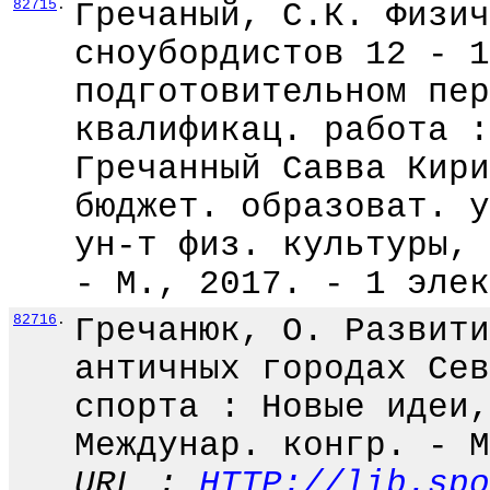
82715
.
Гречаный, С.К. Физич
сноубордистов 12 - 1
подготовительном пер
квалификац. работа :
Гречанный Савва Кири
бюджет. образоват. у
ун-т физ. культуры, 
- М., 2017. - 1 элек
82716
.
Гречанюк, О. Развити
античных городах Сев
спорта : Новые идеи,
Междунар. конгр. - М
URL :
HTTP://lib.spo