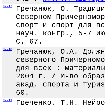
82717
.
Гречанюк, О. Традици
Северном Причерномор
спорт и спорт для вс
науч. конгр., 5-7 ию
С. 67.
82718
.
Гречанюк, О.А. Должн
северного Причерномо
для всех : материалы
2004 г. / М-во образ
акад. спорта и туриз
60.
82719
.
Греченко, Т.Н. Нейро