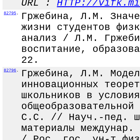
URL :
HTTP://vifk.mi
82795
.
Гржебина, Л.М. Значе
жизни студентов физк
анализ / Л.М. Гржеби
воспитание, образова
22.
82796
.
Гржебина, Л.М. Модел
инновационных теорет
школьников в условия
общеобразовательной 
С.С. // Науч.-пед. ш
материалы междунар. 
/ Рос. гос. ун-т физ