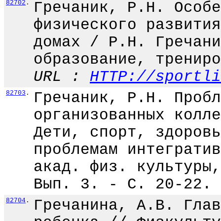
82702
.
Гречаник, Р.Н. Особе
физического развития
домах / Р.Н. Гречани
образование, трениро
URL :
HTTP://sportli
82703
.
Гречаник, Р.Н. Пробл
организованных колле
Дети, спорт, здоровь
проблемам интегратив
акад. физ. культуры,
Вып. 3. - С. 20-22.
82704
.
Гречанина, А.В. Глав