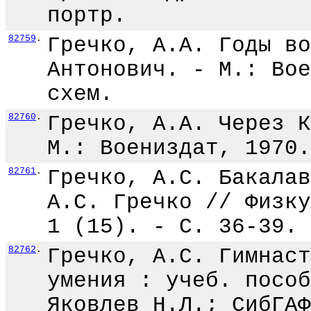
портр.
82759
.
Гречко, А.А. Годы во
Антонович. - М.: Вое
схем.
82760
.
Гречко, А.А. Через К
М.: Воениздат, 1970.
82761
.
Гречко, А.С. Бакалав
А.С. Гречко // Физку
1 (15). - С. 36-39.
82762
.
Гречко, А.С. Гимнаст
умения : учеб. пособ
Яковлев Н.Л.; СибГАФ