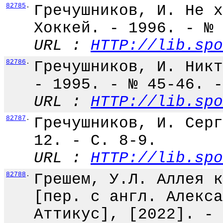
82785
.
Гречушников, И. Не х
Хоккей. - 1996. - № 
URL :
HTTP://lib.spo
82786
.
Гречушников, И. Никт
- 1995. - № 45-46. -
URL :
HTTP://lib.spo
82787
.
Гречушников, И. Серг
12. - С. 8-9.
URL :
HTTP://lib.spo
82788
.
Грешем, У.Л. Аллея к
[пер. с англ. Алекса
Аттикус], [2022]. - 