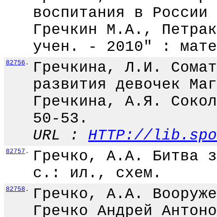
воспитания в России 
Гречкин М.А., Петрак
учен. - 2010" : мате
82756
.
Гречкина, Л.И. Сомат
развития девочек Маг
Гречкина, А.Я. Сокол
50-53.
URL :
HTTP://lib.spo
82757
.
Гречко, А.А. Битва з
с.: ил., схем.
82758
.
Гречко, А.А. Вооруже
Гречко Андрей Антоно