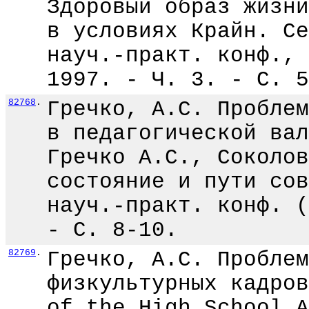
Здоровый образ жизни
в условиях Крайн. Се
науч.-практ. конф., 
1997. - Ч. 3. - С. 5
82768
.
Гречко, А.С. Проблем
в педагогической вал
Гречко А.С., Соколов
состояние и пути сов
науч.-практ. конф. (
- С. 8-10.
82769
.
Гречко, А.С. Проблем
физкультурных кадров
of the High School A