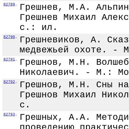
82789
.
Грешнев, М.А. Альпин
Грешнев Михаил Алекс
с.: ил.
82790
.
Грешневиков, А. Сказ
медвежьей охоте. - М
82791
.
Грешнов, М.Н. Волшеб
Николаевич. - М.: Мо
82792
.
Грешнов, М.Н. Сны на
Грешнов Михаил Никол
с.
82793
.
Грешных, А.А. Методи
проведению практичес