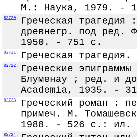
М.: Наука, 1979. - 1
82720
.
Греческая трагедия :
древнегр. под ред. Ф
1950. - 751 с.
82721
.
Греческая трагедия. 
82722
.
Греческие эпиграммы 
Блуменау ; ред. и до
Academia, 1935. - 31
82723
.
Греческий роман : пе
примеч. М. Томашевск
1988. - 526 с.: ил.
82724
.