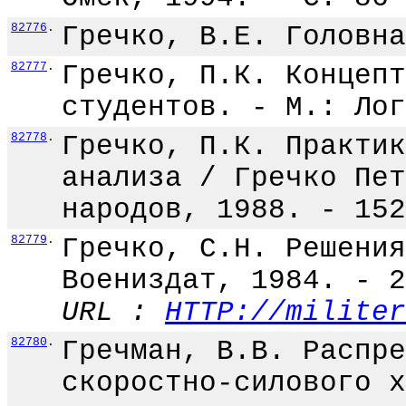
82776
.
Гречко, В.Е. Головна
82777
.
Гречко, П.К. Концепт
студентов. - М.: Лог
82778
.
Гречко, П.К. Практик
анализа / Гречко Пет
народов, 1988. - 152
82779
.
Гречко, С.Н. Решения
Воениздат, 1984. - 2
URL :
HTTP://militer
82780
.
Гречман, В.В. Распре
скоростно-силового х