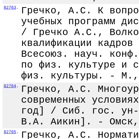
82763
.
Гречко, А.С. К вопро
учебных программ дис
/ Гречко А.С., Волко
квалификации кадров 
Всесоюз. науч. конф.
по физ. культуре и с
физ. культуры. - М.,
82764
.
Гречко, А.С. Многоур
современных условиях
год] / Сиб. гос. ун-
В.А. Аикин]. - Омск,
82765
.
Гречко, А.С. Нормати