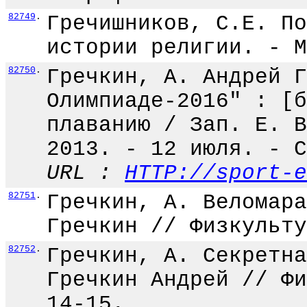
82749
.
Гречишников, С.Е. По
истории религии. - М
82750
.
Гречкин, А. Андрей Г
Олимпиаде-2016" : [б
плаванию / Зап. Е. В
2013. - 12 июля. - С
URL :
HTTP://sport-e
82751
.
Гречкин, А. Веломара
Гречкин // Физкульту
82752
.
Гречкин, А. Секретна
Гречкин Андрей // Фи
14-15.