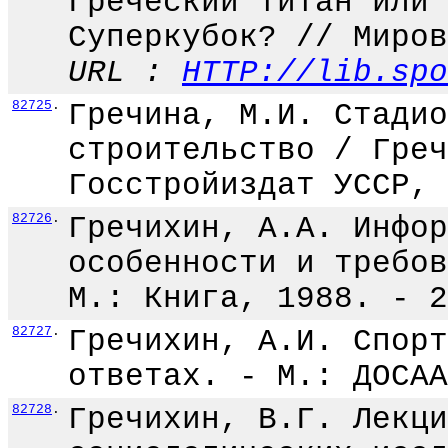
Греческий титан или 
Суперкубок? // Миров
URL :
HTTP://lib.spo
82725
.
Гречина, М.И. Стадио
строительство / Греч
Госстройиздат УССР, 
82726
.
Гречихин, А.А. Инфор
особенности и требов
М.: Книга, 1988. - 2
82727
.
Гречихин, А.И. Спорт
ответах. - М.: ДОСАА
82728
.
Гречихин, В.Г. Лекци