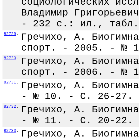
социологических иссл
Владимир Григорьевич
- 232 с.: ил., табл.
82729
.
Гречихо, А. Биогимна
спорт. - 2005. - № 1
82730
.
Гречихо, А. Биогимна
спорт. - 2006. - № 1
82731
.
Гречихо, А. Биогимна
- № 10. - С. 26-27.
82732
.
Гречихо, А. Биогимна
- № 11. - С. 20-22.
82733
.
Гречихо, А. Биогимна