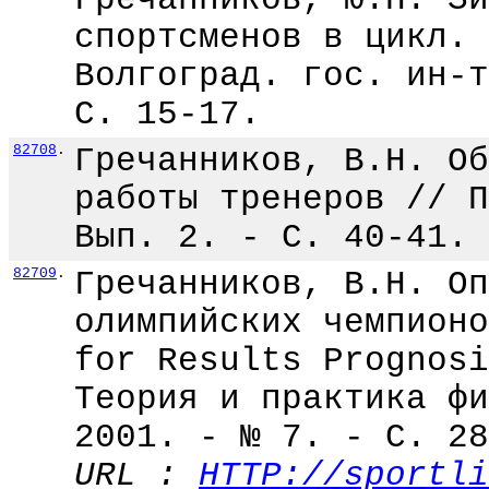
спортсменов в цикл. 
Волгоград. гос. ин-т
С. 15-17.
82708
.
Гречанников, В.Н. Об
работы тренеров // П
Вып. 2. - С. 40-41.
82709
.
Гречанников, В.Н. Оп
олимпийских чемпионо
for Results Prognosi
Теория и практика фи
2001. - № 7. - С. 28
URL :
HTTP://sportli