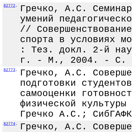
82772
.
Гречко, А.С. Семинар
умений педагогическо
// Совершенствование
спорта в условиях мо
: Тез. докл. 2-й нау
г. - М., 2004. - С. 
82773
.
Гречко, А.С. Соверше
подготовки студентов
самооценки готовност
физической культуры 
Гречко А.С.; СибГАФК
82774
.
Гречко, А.С. Соверше