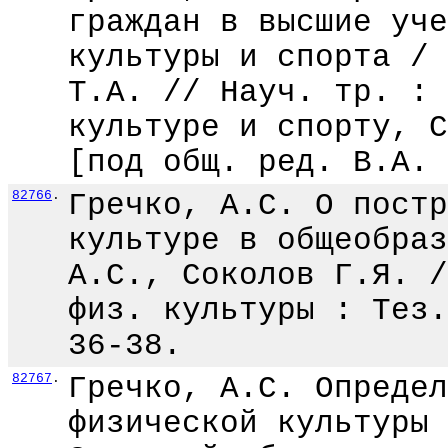
граждан в высшие уче
культуры и спорта / 
Т.А. // Науч. тр. : 
культуре и спорту, С
[под общ. ред. В.А. 
82766
.
Гречко, А.С. О постр
культуре в общеобраз
А.С., Соколов Г.Я. /
физ. культуры : Тез.
36-38.
82767
.
Гречко, А.С. Определ
физической культуры 