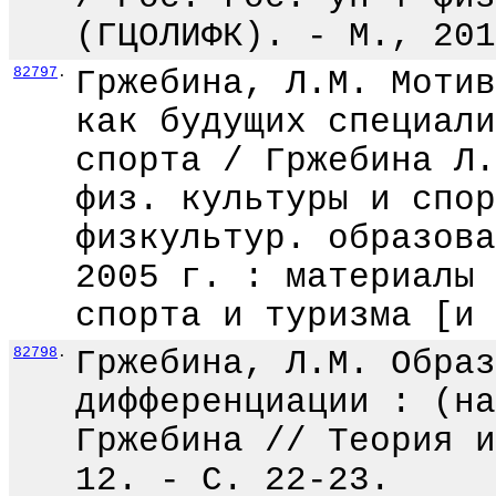
(ГЦОЛИФК). - М., 201
82797
.
Гржебина, Л.М. Мотив
как будущих специали
спорта / Гржебина Л.
физ. культуры и спор
физкультур. образова
2005 г. : материалы 
спорта и туризма [и 
82798
.
Гржебина, Л.М. Образ
дифференциации : (на
Гржебина // Теория и
12. - С. 22-23.