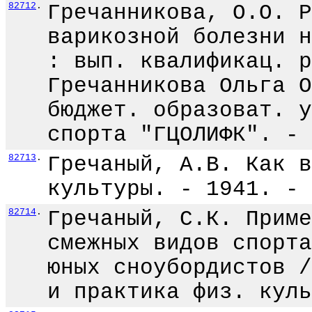
82712
.
Гречанникова, О.О. Р
варикозной болезни н
: вып. квалификац. р
Гречанникова Ольга О
бюджет. образоват. у
спорта "ГЦОЛИФК". - 
82713
.
Гречаный, А.В. Как в
культуры. - 1941. - 
82714
.
Гречаный, С.К. Приме
смежных видов спорта
юных сноубордистов /
и практика физ. куль