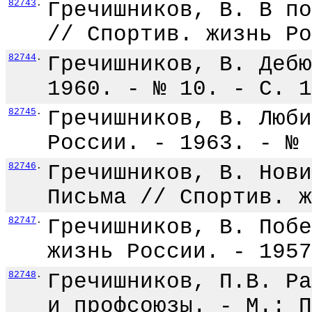
82743
.
Гречишников, В. В по
// Спортив. жизнь Ро
82744
.
Гречишников, В. Дебю
1960. - № 10. - С. 1
82745
.
Гречишников, В. Люби
России. - 1963. - № 
82746
.
Гречишников, В. Нови
Письма // Спортив. ж
82747
.
Гречишников, В. Побе
жизнь России. - 1957
82748
.
Гречишников, П.В. Ра
и профсоюзы. - М.: П