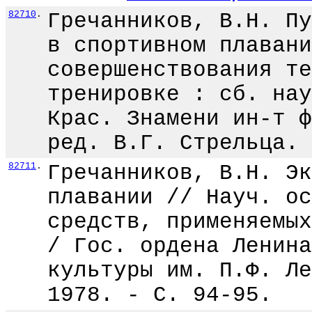
82710
.
Гречанников, В.Н. Пу
в спортивном плавани
совершенствования те
тренировке : сб. нау
Крас. Знамени ин-т ф
ред. В.Г. Стрельца. 
82711
.
Гречанников, В.Н. Эк
плавании // Науч. ос
средств, применяемых
/ Гос. ордена Ленина
культуры им. П.Ф. Ле
1978. - С. 94-95.