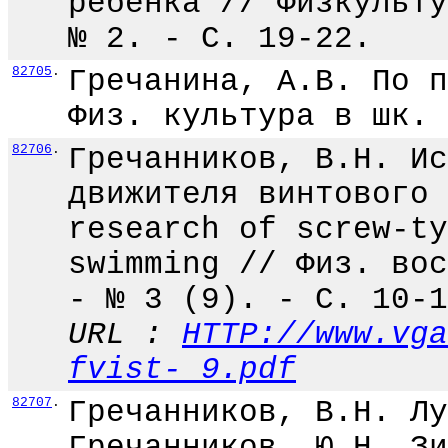
ребенка // Физкульту
№ 2. - С. 19-22.
82705
.
Гречанина, А.В. По п
Физ. культура в шк. 
82706
.
Гречанников, В.Н. Ис
движителя винтового 
research of screw-ty
swimming // Физ. вос
- № 3 (9). - С. 10-1
URL :
HTTP://www.vga
fvist-_9.pdf
82707
.
Гречанников, В.Н. Лу
Гречанников, Ю.Н. Зи