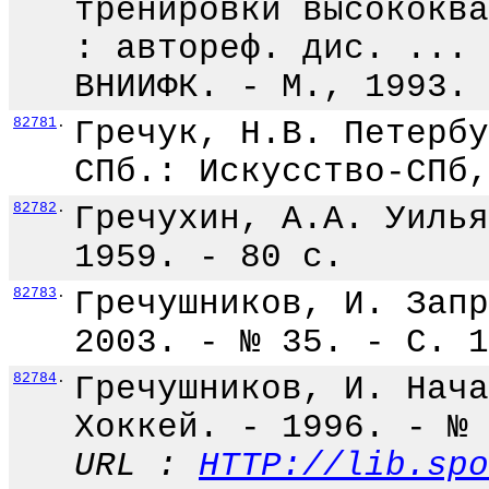
тренировки высококва
: автореф. дис. ... 
ВНИИФК. - М., 1993. 
82781
.
Гречук, Н.В. Петербу
СПб.: Искусство-СПб,
82782
.
Гречухин, А.А. Уилья
1959. - 80 с.
82783
.
Гречушников, И. Запр
2003. - № 35. - С. 1
82784
.
Гречушников, И. Нача
Хоккей. - 1996. - № 
URL :
HTTP://lib.spo