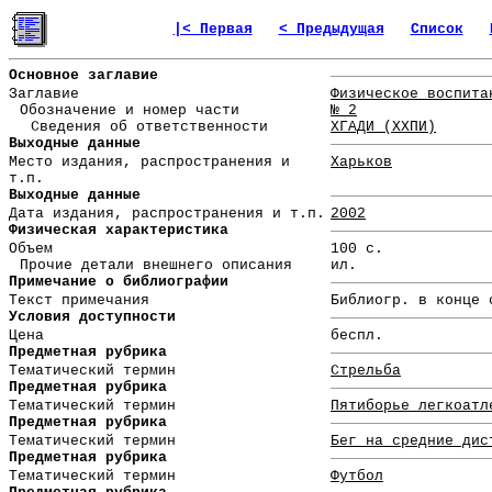
|< Первая
< Предыдущая
Список
Основное заглавие
Заглавие
Физическое воспита
Обозначение и номер части
№ 2
Сведения об ответственности
ХГАДИ (ХХПИ)
Выходные данные
Место издания, распространения и
Харьков
т.п.
Выходные данные
Дата издания, распространения и т.п.
2002
Физическая характеристика
Объем
100 с.
Прочие детали внешнего описания
ил.
Примечание о библиографии
Текст примечания
Библиогр. в конце 
Условия доступности
Цена
беспл.
Предметная рубрика
Тематический термин
Стрельба
Предметная рубрика
Тематический термин
Пятиборье легкоатл
Предметная рубрика
Тематический термин
Бег на средние дис
Предметная рубрика
Тематический термин
Футбол