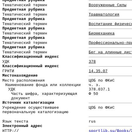
Предметная рубрика
Тематический термин
Вооруженные Силы
Предметная рубрика
Тематический термин
Травматология
Предметная рубрика
Тематический термин
Воспитание физичес
Предметная рубрика
Тематический термин
Биомеханика
Предметная рубрика
Тематический термин
Профессионально-пр
Предметная рубрика
Тематический термин
Бег на длинные дис
Классификационный индекс
УДК
378
Классификационный индекс
ГРНТИ
14.35.07
Местонахождение
Место расположения
ЦОБ по ФКиС
Наименование фонда или коллекции
ч. з.
УДК
378.037.1
Часть шифра, характеризующая
Ф 50
документ
Источник каталогизации
Учреждение осуществившее
ЦОБ по ФКиС
первоначальную каталогизацию
Язык текста
rus
Электронный адрес
HTTP://
sportlib.su/Books/