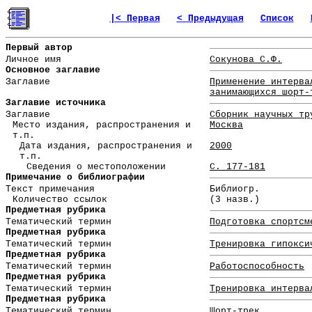
|< Первая
< Предыдущая
Список
Первый автор
Личное имя
Сокунова С.Ф.
Основное заглавие
Заглавие
Применение интерва
занимающихся шорт-
Заглавие источника
Заглавие
Сборник научных тр
Место издания, распространения и
Москва
т.п.
Дата издания, распространения и
2000
т.п.
Сведения о местоположении
С. 177-181
Примечание о библиографии
Текст примечания
Библиогр.
Количество ссылок
(3 назв.)
Предметная рубрика
Тематический термин
Подготовка спортсм
Предметная рубрика
Тематический термин
Тренировка гипокси
Предметная рубрика
Тематический термин
Работоспособность
Предметная рубрика
Тематический термин
Тренировка интерва
Предметная рубрика
Тематический термин
Шорт-трек