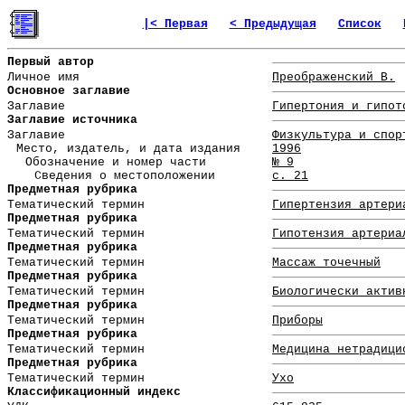
|< Первая
< Предыдущая
Список
Первый автор
Личное имя
Преображенский В.
Основное заглавие
Заглавие
Гипертония и гипот
Заглавие источника
Заглавие
Физкультура и спор
Место, издатель, и дата издания
1996
Обозначение и номер части
№ 9
Сведения о местоположении
с. 21
Предметная рубрика
Тематический термин
Гипертензия артери
Предметная рубрика
Тематический термин
Гипотензия артериа
Предметная рубрика
Тематический термин
Массаж точечный
Предметная рубрика
Тематический термин
Биологически актив
Предметная рубрика
Тематический термин
Приборы
Предметная рубрика
Тематический термин
Медицина нетрадици
Предметная рубрика
Тематический термин
Ухо
Классификационный индекс