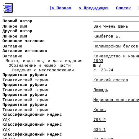
|< Первая
< Предыдущая
Список
Первый автор
Личное имя
Ван Чжень Шань
Другой автор
Личное имя
Камбегов Б.
Основное заглавие
Заглавие
Полиморфизм белков
Заглавие источника
Заглавие
Коневодство и конн
Место, издатель, и дата издания
1993
Обозначение и номер части
№ 3
Сведения о местоположении
с. 23-24
Предметная рубрика
Тематический термин
Конский состав
Предметная рубрика
Тематический термин
Лошадь
Предметная рубрика
Тематический термин
Медицина спортивна
Предметная рубрика
Тематический термин
Кровь
Классификационный индекс
УДК
798.2
Классификационный индекс
УДК
636.1
Классификационный индекс