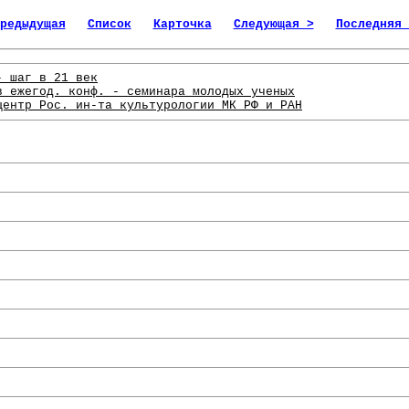
редыдущая
Список
Карточка
Следующая >
Последняя 
- шаг в 21 век
в ежегод. конф. - семинара молодых ученых
центр Рос. ин-та культурологии МК РФ и РАН