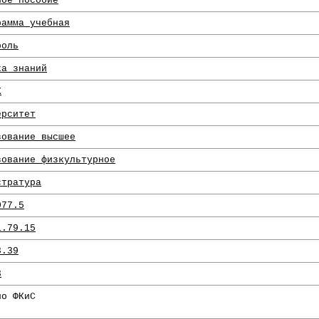
ное пособие
рамма учебная
роль
ка знаний
К
ерситет
зование высшее
зование физкультурное
стратура
077.5
1.79.15
3.39
3
по ФКиС