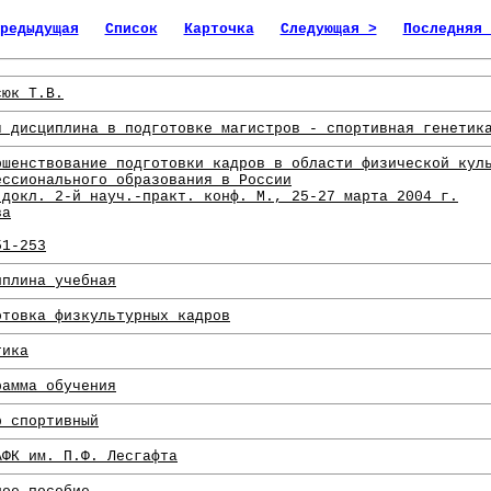
редыдущая
Список
Карточка
Следующая >
Последняя 
сюк Т.В.
я дисциплина в подготовке магистров - спортивная генетик
ршенствование подготовки кадров в области физической кул
ессионального образования в России
 докл. 2-й науч.-практ. конф. М., 25-27 марта 2004 г.
ва
51-253
иплина учебная
отовка физкультурных кадров
тика
рамма обучения
р спортивный
АФК им. П.Ф. Лесгафта