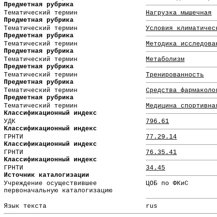
Предметная рубрика
Тематический термин
Нагрузка мышечная
Предметная рубрика
Тематический термин
Условия климатичес
Предметная рубрика
Тематический термин
Методика исследова
Предметная рубрика
Тематический термин
Метаболизм
Предметная рубрика
Тематический термин
Тренированность
Предметная рубрика
Тематический термин
Средства фармаколо
Предметная рубрика
Тематический термин
Медицина спортивна
Классификационный индекс
УДК
796.61
Классификационный индекс
ГРНТИ
77.29.14
Классификационный индекс
ГРНТИ
76.35.41
Классификационный индекс
ГРНТИ
34.45
Источник каталогизации
Учреждение осуществившее
ЦОБ по ФКиС
первоначальную каталогизацию
Язык текста
rus