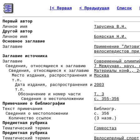
|< Первая
< Предыдущая
Список
Первый автор
Личное имя
Тарусина В.Н.
Другой автор
Личное имя
Боярская Н.И.
Основное заглавие
Заглавие
Применение "Литови
велосипедистов при
Заглавие источника
Заглавие
Современный олимпи
Сведения, относящиеся к заглавию
7 Междунар. науч. 
Сведения, относящиеся к заглавию
Материалы конф., 2
Место издания, распространения и
Москва
т.п.
Дата издания, распространения и
2003
т.п.
Обозначение и номер части
Т. 3
Сведения о местоположении
с. 355-356
Примечание о библиографии
Текст примечания
Библиогр.
Сведения о местоположении
с. 356
Количество ссылок
(3 назв.)
Предметная рубрика
Тематический термин
Гомеостаз
Предметная рубрика
Тематический термин
Велосипедный спорт