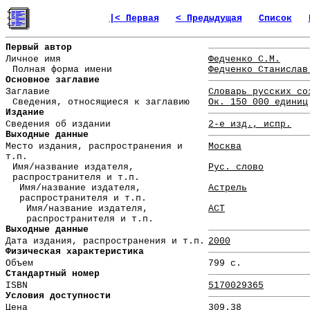
|< Первая
< Предыдущая
Список
Первый автор
Личное имя
Федченко С.М.
Полная форма имени
Федченко Станислав
Основное заглавие
Заглавие
Словарь русских со
Сведения, относящиеся к заглавию
Ок. 150 000 единиц
Издание
Сведения об издании
2-е изд., испр.
Выходные данные
Место издания, распространения и
Москва
т.п.
Имя/название издателя,
Рус. слово
распространителя и т.п.
Имя/название издателя,
Астрель
распространителя и т.п.
Имя/название издателя,
АСТ
распространителя и т.п.
Выходные данные
Дата издания, распространения и т.п.
2000
Физическая характеристика
Объем
799 с.
Стандартный номер
ISBN
5170029365
Условия доступности
Цена
309.38