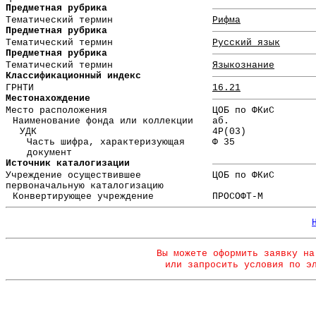
Предметная рубрика
Тематический термин
Рифма
Предметная рубрика
Тематический термин
Русский язык
Предметная рубрика
Тематический термин
Языкознание
Классификационный индекс
ГРНТИ
16.21
Местонахождение
Место расположения
ЦОБ по ФКиС
Наименование фонда или коллекции
аб.
УДК
4Р(03)
Часть шифра, характеризующая
Ф 35
документ
Источник каталогизации
Учреждение осуществившее
ЦОБ по ФКиС
первоначальную каталогизацию
Конвертирующее учреждение
ПРОСОФТ-М
Вы можете оформить заявку на
или запросить условия по э