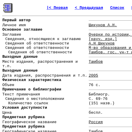
|< Первая
< Предыдущая
Список
Первый автор
Личное имя
Шикунов А.Н.
Основное заглавие
Заглавие
Очерки по истории,
Сведения, относящиеся к заглавию
[науч. изд.]
Сведения об ответственности
А.Н Шикунов
Сведения об ответственности
М-во образования и
Сведения об ответственности
Тамбов. гос. ун-т 
Выходные данные
Место издания, распространения и
Тамбов
т.п.
Выходные данные
Дата издания, распространения и т.п.
2005
Физическая характеристика
Объем
76 с.
Примечание о библиографии
Текст примечания
Библиогр.
Сведения о местоположении
С. 69-76
Количество ссылок
(151 назв.)
Условия доступности
Цена
беспл.
Предметная рубрика
Географическое название
Россия
Предметная рубрика
Географическое название
Тамбов