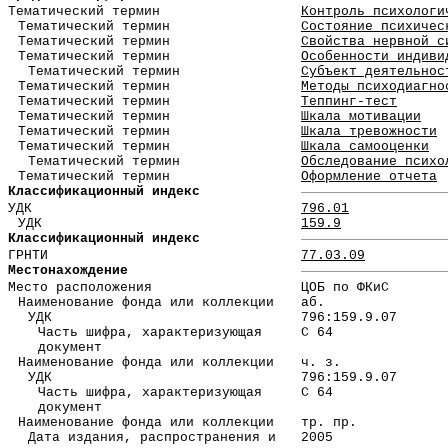
Тематический термин
Контроль психологи
Тематический термин
Состояние психичес
Тематический термин
Свойства нервной с
Тематический термин
Особенности индиви
Тематический термин
Субъект деятельнос
Тематический термин
Методы психодиагно
Тематический термин
Теппинг-тест
Тематический термин
Шкала мотивации
Тематический термин
Шкала тревожности
Тематический термин
Шкала самооценки
Тематический термин
Обследование психо
Тематический термин
Оформление отчета
Классификационный индекс
УДК
796.01
УДК
159.9
Классификационный индекс
ГРНТИ
77.03.09
Местонахождение
Место расположения
ЦОБ по ФКиС
Наименование фонда или коллекции
аб.
УДК
796:159.9.07
Часть шифра, характеризующая
С 64
документ
Наименование фонда или коллекции
ч. з.
УДК
796:159.9.07
Часть шифра, характеризующая
С 64
документ
Наименование фонда или коллекции
тр. пр.
Дата издания, распространения и
2005