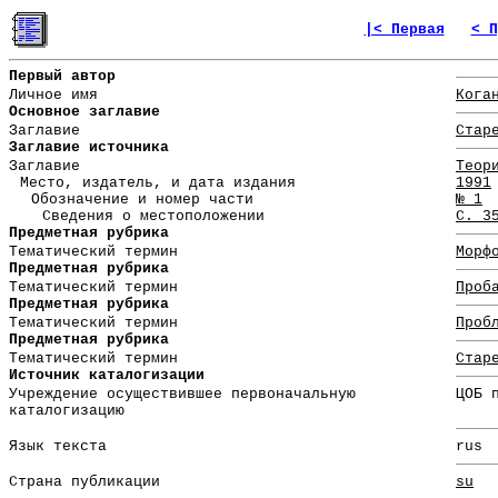
|< Первая
< П
Первый автор
Личное имя
Кога
Основное заглавие
Заглавие
Стар
Заглавие источника
Заглавие
Теор
Место, издатель, и дата издания
1991
Обозначение и номер части
№ 1
Сведения о местоположении
С. 3
Предметная рубрика
Тематический термин
Морф
Предметная рубрика
Тематический термин
Проб
Предметная рубрика
Тематический термин
Проб
Предметная рубрика
Тематический термин
Стар
Источник каталогизации
Учреждение осуществившее первоначальную
ЦОБ 
каталогизацию
Язык текста
rus
Страна публикации
su