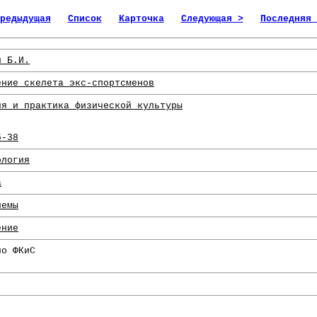
редыдущая
Список
Карточка
Следующая >
Последняя 
н Б.И.
ение скелета экс-спортсменов
ия и практика физической культуры
5-38
ология
а
лемы
ение
по ФКиС