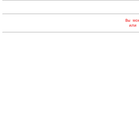
Вы мо
или 