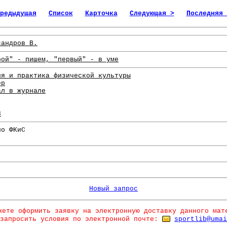
редыдущая
Список
Карточка
Следующая >
Последняя 
сандров В.
рой" - пишем, "первый" - в уме
ия и практика физической культуры
ер
ал в журнале
8
по ФКиС
Новый запрос
жете оформить заявку на электронную доставку данного мат
запросить условия по электронной почте:
sportlib@umai