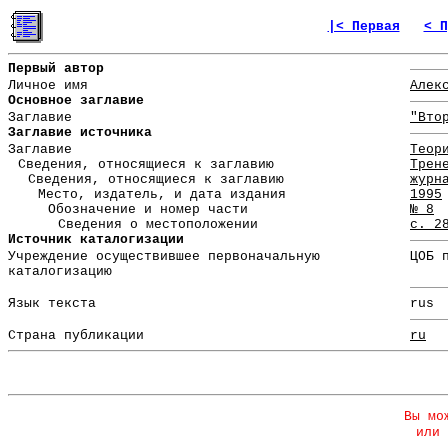
|< Первая
< П
Первый автор
Личное имя
Алек
Основное заглавие
Заглавие
"Вто
Заглавие источника
Заглавие
Теор
Сведения, относящиеся к заглавию
Трен
Сведения, относящиеся к заглавию
журн
Место, издатель, и дата издания
1995
Обозначение и номер части
№ 8
Сведения о местоположении
с. 2
Источник каталогизации
Учреждение осуществившее первоначальную
ЦОБ 
каталогизацию
Язык текста
rus
Страна публикации
ru
Вы мо
или 