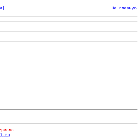
>|
На главную
ериала
l.ru