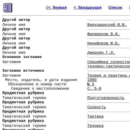
|< Первая
< Предыдущая
Список
Другой автор
Личное имя
Верхошанский Ю.В.
Другой автор
Личное имя
Филимонов В.И.
Другой автор
Личное имя
Никифоров Ю.Б.
Другой автор
Личное имя
Джероян Г.О.
Основное заглавие
Заглавие
Специфика скоростн
технико-тактическо
Заглавие источника
Заглавие
Теория и практика 
Место, издатель, и дата издания
1980
Обозначение и номер части
№ 5
Сведения о местоположении
С. 5-9
Предметная рубрика
Тематический термин
Подготовленность
Предметная рубрика
Тематический термин
Скорость
Предметная рубрика
Тематический термин
Тактика
Предметная рубрика
Тематический термин
Техника