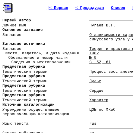
|< Первая
< Предыдущая
Список
Первый автор
Личное имя
Пугаев В.Г.
Основное заглавие
Заглавие
О зависимости хара
синусового узла у 
Заглавие источника
Заглавие
Теория и практика 
Место, издатель, и дата издания
1982
Обозначение и номер части
№ 9
Сведения о местоположении
С. 52, 61
Предметная рубрика
Тематический термин
Процесс восстановл
Предметная рубрика
Тематический термин
Пульс
Предметная рубрика
Тематический термин
Сердце
Предметная рубрика
Тематический термин
Характер
Источник каталогизации
Учреждение осуществившее
ЦОБ по ФКиС
первоначальную каталогизацию
Язык текста
rus