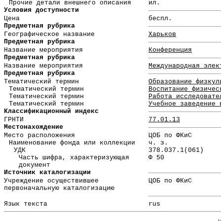
Прочие детали внешнего описания
ил.
Условия доступности
Цена
беспл.
Предметная рубрика
Географическое название
Харьков
Предметная рубрика
Название мероприятия
Конференция
Предметная рубрика
Название мероприятия
Международная элек
Предметная рубрика
Тематический термин
Образование физкул
Тематический термин
Воспитание физичес
Тематический термин
Работа исследовате
Тематический термин
Учебное заведение 
Классификационный индекс
ГРНТИ
77.01.13
Местонахождение
Место расположения
ЦОБ по ФКиС
Наименование фонда или коллекции
ч. з.
УДК
378.037.1(061)
Часть шифра, характеризующая
Ф 50
документ
Источник каталогизации
Учреждение осуществившее
ЦОБ по ФКиС
первоначальную каталогизацию
Язык текста
rus