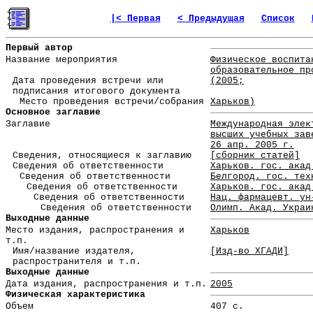
|< Первая
< Предыдущая
Список
Первый автор
Название мероприятия
Физическое воспита
образовательное пр
Дата проведения встречи или
(2005;
подписания итогового документа
Место проведения встречи/собрания
Харьков)
Основное заглавие
Заглавие
Международная элек
высших учебных зав
26 апр. 2005 г.
Сведения, относящиеся к заглавию
[сборник статей]
Сведения об ответственности
Харьков. гос. акад
Сведения об ответственности
Белгород. гос. тех
Сведения об ответственности
Харьков. гос. акад
Сведения об ответственности
Нац. фармацевт. ун
Сведения об ответственности
Олимп. Акад. Украи
Выходные данные
Место издания, распространения и
Харьков
т.п.
Имя/название издателя,
[Изд-во ХГАДИ]
распространителя и т.п.
Выходные данные
Дата издания, распространения и т.п.
2005
Физическая характеристика
Объем
407 с.