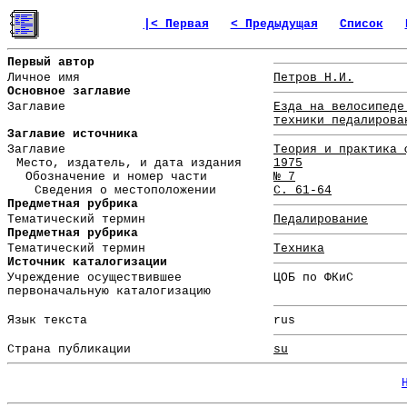
|< Первая
< Предыдущая
Список
Первый автор
Личное имя
Петров Н.И.
Основное заглавие
Заглавие
Езда на велосипеде
техники педалирова
Заглавие источника
Заглавие
Теория и практика 
Место, издатель, и дата издания
1975
Обозначение и номер части
№ 7
Сведения о местоположении
С. 61-64
Предметная рубрика
Тематический термин
Педалирование
Предметная рубрика
Тематический термин
Техника
Источник каталогизации
Учреждение осуществившее
ЦОБ по ФКиС
первоначальную каталогизацию
Язык текста
rus
Страна публикации
su