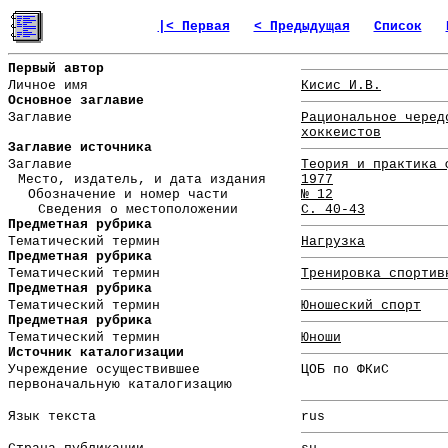
|< Первая
< Предыдущая
Список
Первый автор
Личное имя
Кисис И.В.
Основное заглавие
Заглавие
Рациональное черед
хоккеистов
Заглавие источника
Заглавие
Теория и практика 
Место, издатель, и дата издания
1977
Обозначение и номер части
№ 12
Сведения о местоположении
С. 40-43
Предметная рубрика
Тематический термин
Нагрузка
Предметная рубрика
Тематический термин
Тренировка спортив
Предметная рубрика
Тематический термин
Юношеский спорт
Предметная рубрика
Тематический термин
Юноши
Источник каталогизации
Учреждение осуществившее
ЦОБ по ФКиС
первоначальную каталогизацию
Язык текста
rus