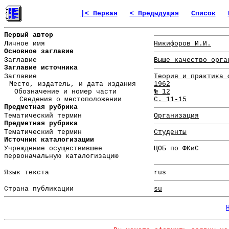
|< Первая
< Предыдущая
Список
Первый автор
Личное имя
Никифоров И.И.
Основное заглавие
Заглавие
Выше качество орга
Заглавие источника
Заглавие
Теория и практика 
Место, издатель, и дата издания
1962
Обозначение и номер части
№ 12
Сведения о местоположении
С. 11-15
Предметная рубрика
Тематический термин
Организация
Предметная рубрика
Тематический термин
Студенты
Источник каталогизации
Учреждение осуществившее
ЦОБ по ФКиС
первоначальную каталогизацию
Язык текста
rus
Страна публикации
su