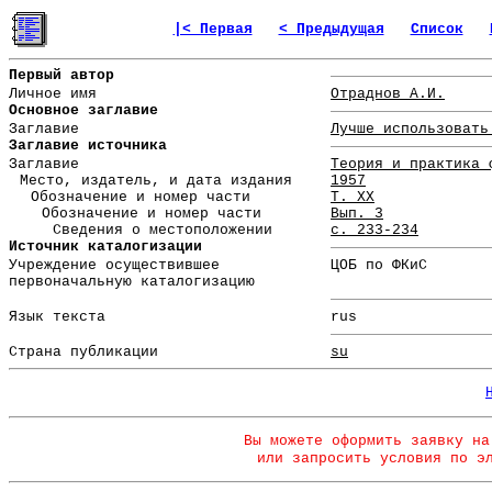
|< Первая
< Предыдущая
Список
Первый автор
Личное имя
Отраднов А.И.
Основное заглавие
Заглавие
Лучше использовать
Заглавие источника
Заглавие
Теория и практика 
Место, издатель, и дата издания
1957
Обозначение и номер части
Т. XX
Обозначение и номер части
Вып. 3
Сведения о местоположении
с. 233-234
Источник каталогизации
Учреждение осуществившее
ЦОБ по ФКиС
первоначальную каталогизацию
Язык текста
rus
Страна публикации
su
Вы можете оформить заявку на
или запросить условия по э