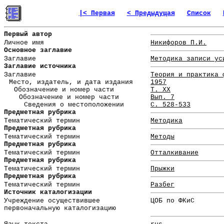
|< Первая
< Предыдущая
Список
Первый автор
Личное имя
Никифоров П.И.
Основное заглавие
Заглавие
Методика записи ус
Заглавие источника
Заглавие
Теория и практика 
Место, издатель, и дата издания
1957
Обозначение и номер части
Т. XX
Обозначение и номер части
Вып. 7
Сведения о местоположении
С. 528-533
Предметная рубрика
Тематический термин
Методика
Предметная рубрика
Тематический термин
Методы
Предметная рубрика
Тематический термин
Отталкивание
Предметная рубрика
Тематический термин
Прыжки
Предметная рубрика
Тематический термин
Разбег
Источник каталогизации
Учреждение осуществившее
ЦОБ по ФКиС
первоначальную каталогизацию