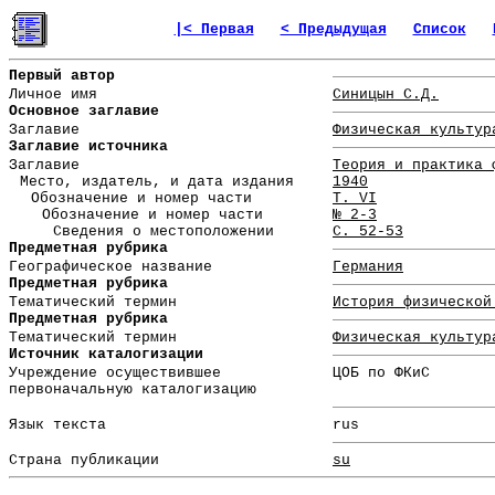
|< Первая
< Предыдущая
Список
Первый автор
Личное имя
Синицын С.Д.
Основное заглавие
Заглавие
Физическая культур
Заглавие источника
Заглавие
Теория и практика 
Место, издатель, и дата издания
1940
Обозначение и номер части
Т. VI
Обозначение и номер части
№ 2-3
Сведения о местоположении
С. 52-53
Предметная рубрика
Географическое название
Германия
Предметная рубрика
Тематический термин
История физической
Предметная рубрика
Тематический термин
Физическая культур
Источник каталогизации
Учреждение осуществившее
ЦОБ по ФКиС
первоначальную каталогизацию
Язык текста
rus
Страна публикации
su